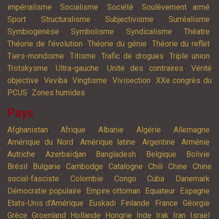
,
,
,
,
impérialisme
Socialisme
Société
Soulèvement armé
,
,
,
,
Sport
Structuralisme
Subjectivisme
Surréalisme
,
,
,
,
Symbiogenèse
Symbolisme
Syndicalisme
Théatre
,
,
,
Théorie de l'évolution
Théorie du génie
Théorie du reflet
,
,
,
,
Tiers-mondisme
Titisme
Trafic de drogues
Triple union
,
,
,
Trotskysme
Ultra-gauche
Unité des contraires
Vérité
,
,
,
,
objective
Veviba
Vingtisme
Vivisection
XXe congrès du
,
,
PCUS
Zones humides
Pays
,
,
,
,
,
Afghanistan
Afrique
Albanie
Algérie
Allemagne
,
,
,
,
Amérique du Nord
Amérique latine
Argentine
Arménie
,
,
,
,
,
Autriche
Azerbaïdjan
Bangladesh
Belgique
Bolivie
,
,
,
,
,
,
Brésil
Bulgarie
Cambodge
Catalogne
Chili
Chine
Chine
,
,
,
,
,
social-fasciste
Colombie
Congo
Cuba
Danemark
,
,
,
,
Démocratie populaire
Empire ottoman
Equateur
Espagne
,
,
,
,
,
Etats-Unis d'Amérique
Euskadi
Finlande
France
Géorgie
,
,
,
,
,
,
,
,
Grèce
Groenland
Hollande
Hongrie
Inde
Irak
Iran
Israël