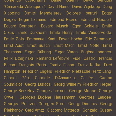
,
,
Cornelius Castoriadis
Daniel Guérin
David Benquis
,
,
,
"Camarada Velasquez"
David Hume
David Wijnkoop
Deng
,
,
,
Xiaoping
Dimitri Mendeleïev
Dolores Ibarruri
Edgar
,
,
,
,
Degas
Edgar Lalmand
Edmond Picard
Edmund Husserl
,
,
,
Eduard Bernstein
Edvard Munch
Egon Schiele
Emile
,
,
,
,
Claus
Emile Durkheim
Emile Henry
Emile Vandervelde
,
,
,
,
Emile Zola
Emmanuel Kant
Enver Hoxha
Eric Zemmour
,
,
,
,
Ernst Aust
Ernst Busch
Ernst Mach
Ernst Nolte
Ernst
,
,
,
,
Thälmann
Eugen Dühring
Eugen Varga
Eugène Ionesco
,
,
,
Félix Dzerjinski
Fernand Lefebvre
Fidel Castro
Francis
,
,
,
,
Bacon
François Perin
Frantz Fanon
Franz Kafka
Fred
,
,
,
,
Hampton
Friedrich Engels
Friedrich Nietzsche
Fritz Lang
,
,
,
Gabriel Péri
Gabriele D'Annunzio
Galilée
Gaston
,
,
,
Soumialot
Georg Lukács
Georg Wilhelm Friedrich Hegel
,
,
,
George Berkeley
George Jackson
George Mosse
George
,
,
,
Orwell
Georges Eugène Haussmann
Georges Laugée
,
,
,
Georges Politzer
Georges Sorel
Georgi Dimitrov
Georgi
,
,
,
,
Plekhanov
Gerd Arntz
Giacomo Matteotti
Gonzalo
Gustav