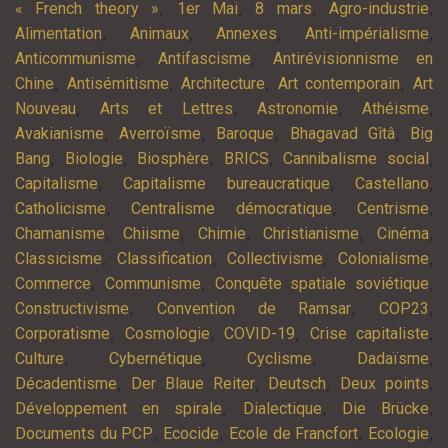
,
,
,
,
« French theory »
1er Mai
8 mars
Agro-industrie
,
,
,
,
Alimentation
Animaux
Annexes
Anti-impérialisme
,
,
Anticommunisme
Antifascisme
Antirévisionnisme en
,
,
,
,
Chine
Antisémitisme
Architecture
Art contemporain
Art
,
,
,
,
Nouveau
Arts et Lettres
Astronomie
Athéisme
,
,
,
,
Avakianisme
Averroïsme
Baroque
Bhagavad Gîtâ
Big
,
,
,
,
,
Bang
Biologie
Biosphère
BRICS
Cannibalisme social
,
,
,
Capitalisme
Capitalisme bureaucratique
Castellano
,
,
,
Catholicisme
Centralisme démocratique
Centrisme
,
,
,
,
,
Chamanisme
Chiisme
Chimie
Christianisme
Cinéma
,
,
,
,
Classicisme
Classification
Collectivisme
Colonialisme
,
,
,
Commerce
Communisme
Conquête spatiale soviétique
,
,
,
Constructivisme
Convention de Ramsar
COP23
,
,
,
,
Corporatisme
Cosmologie
COVID-19
Crise capitaliste
,
,
,
,
Culture
Cybernétique
Cyclisme
Dadaïsme
,
,
,
,
Décadentisme
Der Blaue Reiter
Deutsch
Deux points
,
,
,
Développement en spirale
Dialectique
Die Brücke
,
,
,
,
Documents du PCP
Ecocide
Ecole de Francfort
Ecologie