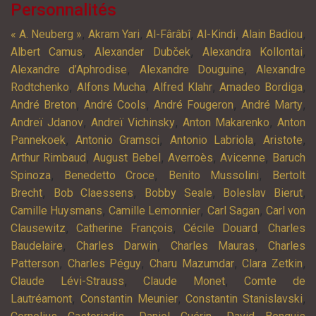
Personnalités
,
,
,
,
,
« A. Neuberg »
Akram Yari
Al-Fârâbî
Al-Kindi
Alain Badiou
,
,
,
Albert Camus
Alexander Dubček
Alexandra Kollontai
,
,
Alexandre d’Aphrodise
Alexandre Douguine
Alexandre
,
,
,
,
Rodtchenko
Alfons Mucha
Alfred Klahr
Amadeo Bordiga
,
,
,
,
André Breton
André Cools
André Fougeron
André Marty
,
,
,
Andreï Jdanov
Andreï Vichinsky
Anton Makarenko
Anton
,
,
,
,
Pannekoek
Antonio Gramsci
Antonio Labriola
Aristote
,
,
,
,
Arthur Rimbaud
August Bebel
Averroès
Avicenne
Baruch
,
,
,
Spinoza
Benedetto Croce
Benito Mussolini
Bertolt
,
,
,
,
Brecht
Bob Claessens
Bobby Seale
Boleslav Bierut
,
,
,
Camille Huysmans
Camille Lemonnier
Carl Sagan
Carl von
,
,
,
Clausewitz
Catherine François
Cécile Douard
Charles
,
,
,
Baudelaire
Charles Darwin
Charles Mauras
Charles
,
,
,
,
Patterson
Charles Péguy
Charu Mazumdar
Clara Zetkin
,
,
Claude Lévi-Strauss
Claude Monet
Comte de
,
,
,
Lautréamont
Constantin Meunier
Constantin Stanislavski