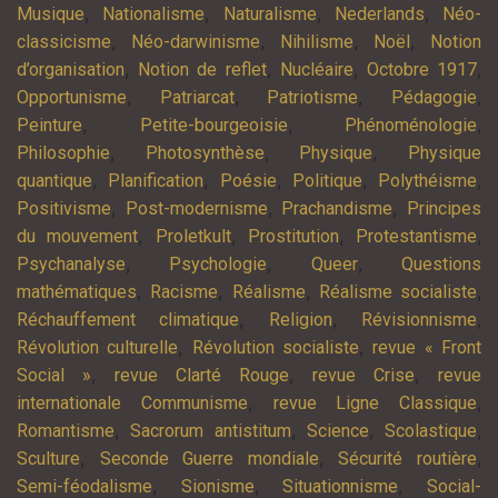
,
,
,
,
Musique
Nationalisme
Naturalisme
Nederlands
Néo-
,
,
,
,
classicisme
Néo-darwinisme
Nihilisme
Noël
Notion
,
,
,
,
d’organisation
Notion de reflet
Nucléaire
Octobre 1917
,
,
,
,
Opportunisme
Patriarcat
Patriotisme
Pédagogie
,
,
,
Peinture
Petite-bourgeoisie
Phénoménologie
,
,
,
Philosophie
Photosynthèse
Physique
Physique
,
,
,
,
,
quantique
Planification
Poésie
Politique
Polythéisme
,
,
,
Positivisme
Post-modernisme
Prachandisme
Principes
,
,
,
,
du mouvement
Proletkult
Prostitution
Protestantisme
,
,
,
Psychanalyse
Psychologie
Queer
Questions
,
,
,
,
mathématiques
Racisme
Réalisme
Réalisme socialiste
,
,
,
Réchauffement climatique
Religion
Révisionnisme
,
,
Révolution culturelle
Révolution socialiste
revue « Front
,
,
,
Social »
revue Clarté Rouge
revue Crise
revue
,
,
internationale Communisme
revue Ligne Classique
,
,
,
,
Romantisme
Sacrorum antistitum
Science
Scolastique
,
,
,
Sculture
Seconde Guerre mondiale
Sécurité routière
,
,
,
Semi-féodalisme
Sionisme
Situationnisme
Social-