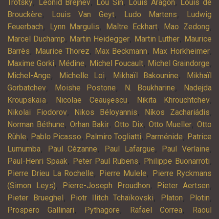
,
,
,
,
Trotsky
Leonid Brejnev
Lou Sin
Louis Aragon
Louis de
,
,
,
Brouckère
Louis Van Geyt
Ludo Martens
Ludwig
,
,
,
,
Feuerbach
Lynn Margulis
Maître Eckhart
Mao Zedong
,
,
,
Marcel Duchamp
Martin Heidegger
Martin Luther
Maurice
,
,
,
,
Barrès
Maurice Thorez
Max Beckmann
Max Horkheimer
,
,
,
,
Maxime Gorki
Médine
Michel Foucault
Michel Graindorge
,
,
,
Michel-Ange
Michelle Loi
Mikhaïl Bakounine
Mikhaïl
,
,
,
Gorbatchev
Moishe Postone
N. Boukharine
Nadejda
,
,
,
Kroupskaïa
Nicolae Ceaușescu
Nikita Khrouchtchev
,
,
,
Nikolaï Fiodorov
Nikos Béloyannis
Níkos Zachariádis
,
,
,
,
Norman Béthune
Orhan Bakir
Otto Dix
Otto Mueller
Otto
,
,
,
,
Rühle
Pablo Picasso
Palmiro Togliatti
Parménide
Patrice
,
,
,
,
Lumumba
Paul Cézanne
Paul Lafargue
Paul Verlaine
,
,
,
Paul-Henri Spaak
Peter Paul Rubens
Philippe Buonarroti
,
,
Pierre Drieu La Rochelle
Pierre Mulele
Pierre Ryckmans
,
,
,
(Simon Leys)
Pierre-Joseph Proudhon
Pieter Aertsen
,
,
,
,
Pieter Brueghel
Piotr Ilitch Tchaïkovski
Platon
Plotin
,
,
,
Prospero Gallinari
Pythagore
Rafael Correa
Raoul