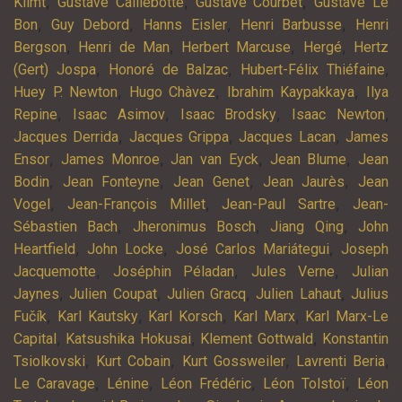
,
,
,
Klimt
Gustave Caillebotte
Gustave Courbet
Gustave Le
,
,
,
,
Bon
Guy Debord
Hanns Eisler
Henri Barbusse
Henri
,
,
,
,
Bergson
Henri de Man
Herbert Marcuse
Hergé
Hertz
,
,
,
(Gert) Jospa
Honoré de Balzac
Hubert-Félix Thiéfaine
,
,
,
Huey P. Newton
Hugo Chàvez
Ibrahim Kaypakkaya
Ilya
,
,
,
,
Repine
Isaac Asimov
Isaac Brodsky
Isaac Newton
,
,
,
Jacques Derrida
Jacques Grippa
Jacques Lacan
James
,
,
,
,
Ensor
James Monroe
Jan van Eyck
Jean Blume
Jean
,
,
,
,
Bodin
Jean Fonteyne
Jean Genet
Jean Jaurès
Jean
,
,
,
Vogel
Jean-François Millet
Jean-Paul Sartre
Jean-
,
,
,
Sébastien Bach
Jheronimus Bosch
Jiang Qing
John
,
,
,
Heartfield
John Locke
José Carlos Mariátegui
Joseph
,
,
,
Jacquemotte
Joséphin Péladan
Jules Verne
Julian
,
,
,
,
Jaynes
Julien Coupat
Julien Gracq
Julien Lahaut
Julius
,
,
,
,
Fučík
Karl Kautsky
Karl Korsch
Karl Marx
Karl Marx-Le
,
,
,
Capital
Katsushika Hokusai
Klement Gottwald
Konstantin
,
,
,
,
Tsiolkovski
Kurt Cobain
Kurt Gossweiler
Lavrenti Beria
,
,
,
,
Le Caravage
Lénine
Léon Frédéric
Léon Tolstoï
Léon