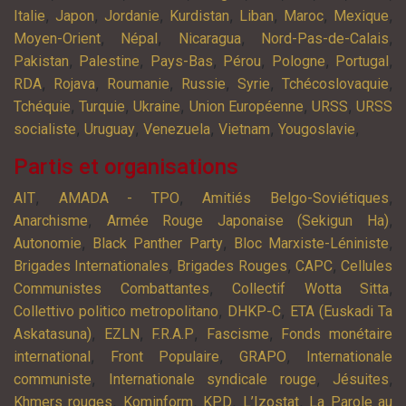
,
,
,
,
,
,
,
Italie
Japon
Jordanie
Kurdistan
Liban
Maroc
Mexique
,
,
,
,
Moyen-Orient
Népal
Nicaragua
Nord-Pas-de-Calais
,
,
,
,
,
,
Pakistan
Palestine
Pays-Bas
Pérou
Pologne
Portugal
,
,
,
,
,
,
RDA
Rojava
Roumanie
Russie
Syrie
Tchécoslovaquie
,
,
,
,
,
Tchéquie
Turquie
Ukraine
Union Européenne
URSS
URSS
,
,
,
,
,
socialiste
Uruguay
Venezuela
Vietnam
Yougoslavie
Partis et organisations
,
,
,
AIT
AMADA - TPO
Amitiés Belgo-Soviétiques
,
,
Anarchisme
Armée Rouge Japonaise (Sekigun Ha)
,
,
,
Autonomie
Black Panther Party
Bloc Marxiste-Léniniste
,
,
,
Brigades Internationales
Brigades Rouges
CAPC
Cellules
,
,
Communistes Combattantes
Collectif Wotta Sitta
,
,
Collettivo politico metropolitano
DHKP-C
ETA (Euskadi Ta
,
,
,
,
Askatasuna)
EZLN
F.R.A.P
Fascisme
Fonds monétaire
,
,
,
international
Front Populaire
GRAPO
Internationale
,
,
,
communiste
Internationale syndicale rouge
Jésuites
,
,
,
,
Khmers rouges
Kominform
KPD
L’Izostat
La Parole au