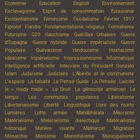
,
,
,
,
Economie
Education
English
Environnement
,
,
,
Esclavagisme
Esprit de consommation
Eurasisme
,
,
,
,
Existentialisme
Féminisme
Féodalisme
Février 1917
,
,
,
,
Fipronil
Flandre
Fondamentalisme religieux
Formalisme
,
,
,
,
Futurisme
G20
Gauchisme
Guérillas Urbaines
Guerre
,
,
,
d'Espagne
Guerre hybride
Guerre impérialiste
Guerre
,
,
,
,
Populaire
Guévarisme
Hindouisme
Hoxhaïsme
,
,
,
,
Idéalisme
Impérialisme
Impressionnisme
Informatique
,
,
Intelligence artificielle
Interview du Président Gonzalo
,
,
,
,
Islam
Judaïsme
Judiciaire
L'Abeille et le communiste
,
,
,
,
,
L’espace
La falsafa
La Pensé-Guide
La Pensée
Laïcité
,
,
,
le « ready made »
Le Droit
Le génocide arménien
Le
,
,
,
temps
Les communes populaires
Libéralisme
,
,
,
,
Libertarianisme
Liberté
Linguistique
Livre des morts
,
,
,
,
Lumières
Lutte armée
Mahâbhârata
Maoïsme
,
,
Matérialisme
Matérialisme dialectique
Matérialisme
,
,
,
,
historique
Matière vivante
Matriarcat
Migration
,
,
,
,
Monarchie
Monisme
Monothéisme
Municipalisme