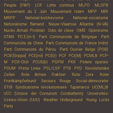
,
,
,
,
,
Peuple (PAP)
LCR
Lotta continua
MLPD
MLSPB
,
,
,
,
Mouvement du 2 Juin
Mouvement Islam
MPP
MRI
,
,
,
MRPP
National-bolchevisme
National-socialisme
,
,
Nationalisme flamand
Nieuw-Vlaamse Alliantie (N-VA)
,
,
,
,
Nuclei Armati Proletari
Odio de clase
OMS
Operaïsme
,
,
,
OTAN
P.C.E.(m-l)
Parti Communiste de Belgique
Parti
,
,
Communiste de Chine
Parti Communiste de France (mlm)
,
,
Parti Communiste du Pérou
Parti Ouvrier Belge (POB)
,
,
,
,
,
,
PCB [Grippa]
PCE(ml)
PCE(r)
PCF
PCI(M)
PCMLB
PCP-
,
,
,
,
,
,
M
PCR-Chili
PCUS(b)
PGPM
PKK
Potere operaio
,
,
,
,
,
POUM
Prima Linéa
PSL/LSP
PTB
PYD
Revolutionäre
,
,
,
Zellen
Rote Armee Fraktion
Rote Zora
Roter
,
,
,
Frontkämpferbund
Secours Rouge
Social-démocratie
,
,
,
,
STIB
Syndicalisme révolutionnaire
Tupamaros
UC(ML)B
,
UCC (Unione dei Comunisti Combattenti)
Universités-
,
,
Usines-Union (UUU)
Weather Underground
Young Lords
,
Party