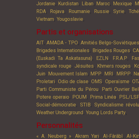
,
,
,
,
,
Jordanie
Kurdistan
Liban
Maroc
Mexique
M
,
,
,
,
,
RDA
Rojava
Roumanie
Russie
Syrie
Tché
,
,
Vietnam
Yougoslavie
Partis et organisations
,
,
AIT
AMADA - TPO
Amitiés Belgo-Soviétique
,
,
Brigades Internationales
Brigades Rouges
C
,
,
,
(Euskadi Ta Askatasuna)
EZLN
F.R.A.P
Fa
,
,
,
syndicale rouge
Jésuites
Khmers rouges
K
,
,
,
,
,
Juin
Mouvement Islam
MPP
MRI
MRPP
Na
,
,
,
,
Proletari
Odio de clase
OMS
Operaïsme
OT
,
Parti Communiste du Pérou
Parti Ouvrier Be
,
,
,
Potere operaio
POUM
Prima Linéa
PSL/LS
,
,
Social-démocratie
STIB
Syndicalisme révolu
,
,
Weather Underground
Young Lords Party
Personnalités
,
,
,
« A. Neuberg »
Akram Yari
Al-Fârâbî
Al-Ki