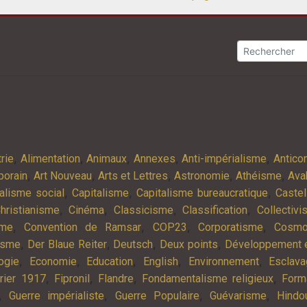
,
,
,
,
,
rie
Alimentation
Animaux
Annexes
Anti-impérialisme
Antic
,
,
,
,
,
porain
Art Nouveau
Arts et Lettres
Astronomie
Athéisme
Ava
,
,
,
alisme social
Capitalisme
Capitalisme bureaucratique
Castel
,
,
,
,
hristianisme
Cinéma
Classicisme
Classification
Collectiv
,
,
,
,
sme
Convention de Ramsar
COP23
Corporatisme
Cosmo
,
,
,
,
isme
Der Blaue Reiter
Deutsch
Deux points
Développement e
,
,
,
,
,
ogie
Economie
Education
English
Environnement
Esclav
,
,
,
,
rier 1917
Fipronil
Flandre
Fondamentalisme religieux
Form
,
,
,
,
Guerre impérialiste
Guerre Populaire
Guévarisme
Hindo