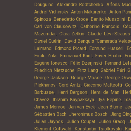
,
,
Douguine
Alexandre Rodtchenko
Alfons Muc
,
,
Andreï Vichinsky
Anton Makarenko
Anton Pan
,
,
,
Spinoza
Benedetto Croce
Benito Mussolini
B
,
,
Carl von Clausewitz
Catherine François
Céc
,
,
Mazumdar
Clara Zetkin
Claude Lévi-Strauss
,
Daniel Guérin
David Benquis "Camarada Velas
,
,
,
Lalmand
Edmond Picard
Edmund Husserl
Ed
,
,
,
Emile Zola
Emmanuel Kant
Enver Hoxha
Er
,
,
Eugène Ionesco
Félix Dzerjinski
Fernand Lef
,
,
,
Friedrich Nietzsche
Fritz Lang
Gabriel Péri
G
,
,
George Jackson
George Mosse
George Orwe
,
,
,
Plekhanov
Gerd Arntz
Giacomo Matteotti
Go
,
,
,
Barbusse
Henri Bergson
Henri de Man
Her
,
,
,
Chàvez
Ibrahim Kaypakkaya
Ilya Repine
Is
,
,
,
James Monroe
Jan van Eyck
Jean Blume
Je
,
,
Sébastien Bach
Jheronimus Bosch
Jiang Qin
,
,
,
Julian Jaynes
Julien Coupat
Julien Gracq
J
,
,
Klement Gottwald
Konstantin Tsiolkovski
Ku