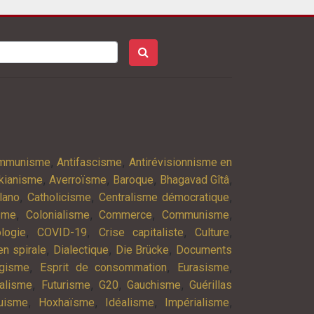
,
,
ommunisme
Antifascisme
Antirévisionnisme en
,
,
,
,
kianisme
Averroïsme
Baroque
Bhagavad Gîtâ
,
,
,
lano
Catholicisme
Centralisme démocratique
,
,
,
,
isme
Colonialisme
Commerce
Communisme
,
,
,
,
logie
COVID-19
Crise capitaliste
Culture
,
,
,
n spirale
Dialectique
Die Brücke
Documents
,
,
,
agisme
Esprit de consommation
Eurasisme
,
,
,
,
alisme
Futurisme
G20
Gauchisme
Guérillas
,
,
,
,
uisme
Hoxhaïsme
Idéalisme
Impérialisme