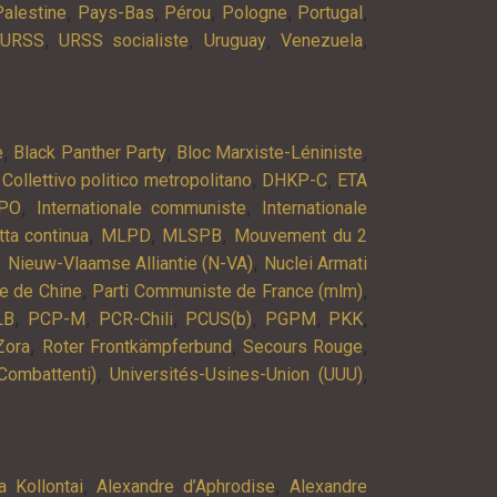
,
,
,
,
,
Palestine
Pays-Bas
Pérou
Pologne
Portugal
,
,
,
,
URSS
URSS socialiste
Uruguay
Venezuela
,
,
,
e
Black Panther Party
Bloc Marxiste-Léniniste
,
,
,
Collettivo politico metropolitano
DHKP-C
ETA
,
,
PO
Internationale communiste
Internationale
,
,
,
tta continua
MLPD
MLSPB
Mouvement du 2
,
,
Nieuw-Vlaamse Alliantie (N-VA)
Nuclei Armati
,
,
e de Chine
Parti Communiste de France (mlm)
,
,
,
,
,
,
LB
PCP-M
PCR-Chili
PCUS(b)
PGPM
PKK
,
,
,
Zora
Roter Frontkämpferbund
Secours Rouge
,
,
Combattenti)
Universités-Usines-Union (UUU)
,
,
a Kollontai
Alexandre d’Aphrodise
Alexandre