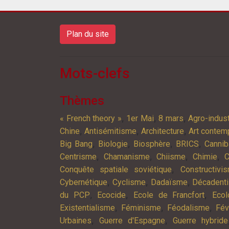
Plan du site
Mots-clefs
Thèmes
,
,
,
« French theory »
1er Mai
8 mars
Agro-indust
,
,
,
Chine
Antisémitisme
Architecture
Art contem
,
,
,
,
Big Bang
Biologie
Biosphère
BRICS
Cannib
,
,
,
,
Centrisme
Chamanisme
Chiisme
Chimie
C
,
Conquête spatiale soviétique
Constructivi
,
,
,
Cybernétique
Cyclisme
Dadaïsme
Décadent
,
,
,
du PCP
Ecocide
Ecole de Francfort
Ecol
,
,
,
Existentialisme
Féminisme
Féodalisme
Fév
,
,
Urbaines
Guerre d'Espagne
Guerre hybride