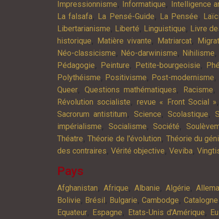
,
,
Impressionnisme
Informatique
Intelligence ar
,
,
,
La falsafa
La Pensé-Guide
La Pensée
Laïc
,
,
,
Libertarianisme
Liberté
Linguistique
Livre d
,
,
,
historique
Matière vivante
Matriarcat
Migra
,
,
Néo-classicisme
Néo-darwinisme
Nihilisme
,
,
,
Pédagogie
Peinture
Petite-bourgeoisie
Phé
,
,
,
Polythéisme
Positivisme
Post-modernisme
,
,
Queer
Questions mathématiques
Racisme
,
Révolution socialiste
revue « Front Social »
,
,
,
Sacrorum antistitum
Science
Scolastique
S
,
,
,
impérialisme
Socialisme
Société
Soulève
,
,
Théatre
Théorie de l'évolution
Théorie du gén
,
,
,
des contraires
Vérité objective
Veviba
Vingt
Pays
,
,
,
,
Afghanistan
Afrique
Albanie
Algérie
Allem
,
,
,
,
Bolivie
Brésil
Bulgarie
Cambodge
Catalogne
,
,
,
Equateur
Espagne
Etats-Unis d'Amérique
Eu