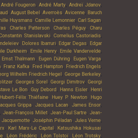
,
,
,
,
André Fougeron
André Marty
Andreï Jdanov
,
,
,
,
baud
August Bebel
Averroès
Avicenne
Baruch
,
,
,
ille Huysmans
Camille Lemonnier
Carl Sagan
,
,
,
ras
Charles Patterson
Charles Péguy
Charu
,
,
Constantin Stanislavski
Cornelius Castoriadis
,
,
,
endeleïev
Dolores Ibarruri
Edgar Degas
Edgar
,
,
,
ile Durkheim
Emile Henry
Emile Vandervelde
,
,
,
,
Ernst Thälmann
Eugen Dühring
Eugen Varga
,
,
,
,
n
Franz Kafka
Fred Hampton
Friedrich Engels
,
,
eorg Wilhelm Friedrich Hegel
George Berkeley
,
,
,
litzer
Georges Sorel
Georgi Dimitrov
Georgi
,
,
,
stave Le Bon
Guy Debord
Hanns Eisler
Henri
,
,
Hubert-Félix Thiéfaine
Huey P. Newton
Hugo
,
,
,
acques Grippa
Jacques Lacan
James Ensor
,
,
,
Jean-François Millet
Jean-Paul Sartre
Jean-
,
,
,
 Jacquemotte
Joséphin Péladan
Jules Verne
,
,
,
rx
Karl Marx-Le Capital
Katsushika Hokusai
,
,
,
,
ne
Léon Frédéric
Léon Tolstoï
Léon Trotsky