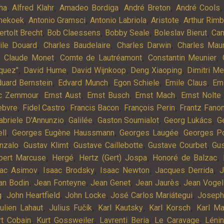
,
,
,
,
ha
Alfred Klahr
Amadeo Bordiga
André Breton
André Cools
,
,
,
,
nekoek
Antonio Gramsci
Antonio Labriola
Aristote
Arthur Rim
,
,
,
,
ertolt Brecht
Bob Claessens
Bobby Seale
Boleslav Bierut
Cam
,
,
,
ile Douard
Charles Baudelaire
Charles Darwin
Charles Mau
,
,
,
,
Claude Monet
Comte de Lautréamont
Constantin Meunier
,
,
,
,
quez"
David Hume
David Wijnkoop
Deng Xiaoping
Dimitri M
,
,
,
,
uard Bernstein
Edvard Munch
Egon Schiele
Emile Claus
Em
,
,
,
,
ic Zemmour
Ernst Aust
Ernst Busch
Ernst Mach
Ernst Nolte
,
,
,
,
ebvre
Fidel Castro
Francis Bacon
François Perin
Frantz Fano
,
,
,
,
abriele D'Annunzio
Galilée
Gaston Soumialot
Georg Lukács
G
,
,
,
ll
Georges Eugène Haussmann
Georges Laugée
Georges Po
,
,
,
,
nzalo
Gustav Klimt
Gustave Caillebotte
Gustave Courbet
Gu
,
,
,
,
bert Marcuse
Hergé
Hertz (Gert) Jospa
Honoré de Balzac
,
,
,
,
aac Asimov
Isaac Brodsky
Isaac Newton
Jacques Derrida
J
,
,
,
,
an Bodin
Jean Fonteyne
Jean Genet
Jean Jaurès
Jean Vogel
,
,
,
,
g
John Heartfield
John Locke
José Carlos Mariátegui
Joseph
,
,
,
,
ulien Lahaut
Julius Fučík
Karl Kautsky
Karl Korsch
Karl Ma
,
,
,
,
rt Cobain
Kurt Gossweiler
Lavrenti Beria
Le Caravage
Léni