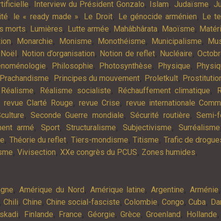
,
,
,
,
tificielle
Interview du Président Gonzalo
Islam
Judaïsme
Ju
,
,
,
,
ité
le « ready made »
Le Droit
Le génocide arménien
Le t
,
,
,
,
,
es morts
Lumières
Lutte armée
Mahâbhârata
Maoïsme
Matér
,
,
,
,
,
tion
Monarchie
Monisme
Monothéisme
Municipalisme
Mus
,
,
,
,
,
Noël
Notion d’organisation
Notion de reflet
Nucléaire
Octob
,
,
,
,
noménologie
Philosophie
Photosynthèse
Physique
Physiq
,
,
,
Prachandisme
Principes du mouvement
Proletkult
Prostitutio
,
,
,
,
Réalisme
Réalisme socialiste
Réchauffement climatique
R
,
,
,
revue Clarté Rouge
revue Crise
revue internationale Com
,
,
,
culture
Seconde Guerre mondiale
Sécurité routière
Semi-f
,
,
,
,
ment armé
Sport
Structuralisme
Subjectivisme
Surréalisme
,
,
,
,
ie
Théorie du reflet
Tiers-mondisme
Titisme
Trafic de drogue
,
,
,
,
isme
Vivisection
XXe congrès du PCUS
Zones humides
,
,
,
,
agne
Amérique du Nord
Amérique latine
Argentine
Arménie
,
,
,
,
,
,
,
Chili
Chine
Chine social-fasciste
Colombie
Congo
Cuba
Da
,
,
,
,
,
,
skadi
Finlande
France
Géorgie
Grèce
Groenland
Hollande