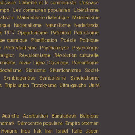
,
,
,
diciaire
L'Abeille et le communiste
L’espace
,
,
,
emps
Les communes populaires
Libéralisme
,
,
ialisme
Matérialisme dialectique
Matérialisme
,
,
,
,
ique
Nationalisme
Naturalisme
Nederlands
,
,
,
,
re 1917
Opportunisme
Patriarcat
Patriotisme
,
,
,
,
ue quantique
Planification
Poésie
Politique
,
,
,
,
n
Protestantisme
Psychanalyse
Psychologie
,
,
,
eligion
Révisionnisme
Révolution culturelle
,
,
,
munisme
revue Ligne Classique
Romantisme
,
,
,
éodalisme
Sionisme
Situationnisme
Social-
,
,
,
,
Symbiogenèse
Symbolisme
Syndicalisme
,
,
,
,
s
Triple union
Trotskysme
Ultra-gauche
Unité
,
,
,
,
,
Autriche
Azerbaïdjan
Bangladesh
Belgique
,
,
,
nemark
Démocratie populaire
Empire ottoman
,
,
,
,
,
,
,
,
Hongrie
Inde
Irak
Iran
Israël
Italie
Japon