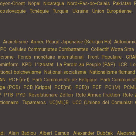
,
,
,
,
,
oyen-Orient
Népal
Nicaragua
Nord-Pas-de-Calais
Pakistan
,
,
,
,
,
coslovaquie
Tchéquie
Turquie
Ukraine
Union Européenne
,
,
,
s
Anarchisme
Armée Rouge Japonaise (Sekigun Ha)
Autonomi
,
,
APC
Cellules Communistes Combattantes
Collectif Wotta Sitta
,
,
,
scisme
Fonds monétaire international
Front Populaire
GRA
,
,
,
,
,
ominform
KPD
L’Izostat
La Parole au Peuple (PAP)
LCR
Lo
,
,
tional-bolchevisme
National-socialisme
Nationalisme flamand
,
,
,
AN
P.C.E.(m-l)
Parti Communiste de Belgique
Parti Communist
,
,
,
,
,
,
lge (POB)
PCB [Grippa]
PCE(ml)
PCE(r)
PCF
PCI(M)
PCM
,
,
,
,
,
P
PTB
PYD
Revolutionäre Zellen
Rote Armee Fraktion
Rote 
,
,
,
tionnaire
Tupamaros
UC(ML)B
UCC (Unione dei Comunisti 
,
,
,
,
ndi
Alain Badiou
Albert Camus
Alexander Dubček
Alexandr