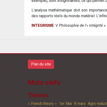
exemple), sont insignifiantes, ce qui permet
L’analyse mathématique doit son importance s
des rapports réels du monde matériel. L’infini 
INTEGRISME
. V.
Philosophie de l’« intégrité
».
Plan du site
Mots-clefs
Thèmes
,
,
,
« French theory »
1er Mai
8 mars
Agro-indust