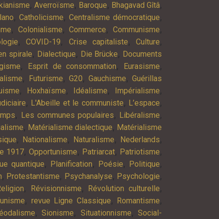
,
,
,
,
kianisme
Averroïsme
Baroque
Bhagavad Gîtâ
,
,
,
lano
Catholicisme
Centralisme démocratique
,
,
,
,
isme
Colonialisme
Commerce
Communisme
,
,
,
,
logie
COVID-19
Crise capitaliste
Culture
,
,
,
n spirale
Dialectique
Die Brücke
Documents
,
,
,
agisme
Esprit de consommation
Eurasisme
,
,
,
,
alisme
Futurisme
G20
Gauchisme
Guérillas
,
,
,
,
uisme
Hoxhaïsme
Idéalisme
Impérialisme
,
,
,
diciaire
L'Abeille et le communiste
L’espace
,
,
,
emps
Les communes populaires
Libéralisme
,
,
ialisme
Matérialisme dialectique
Matérialisme
,
,
,
,
ique
Nationalisme
Naturalisme
Nederlands
,
,
,
,
re 1917
Opportunisme
Patriarcat
Patriotisme
,
,
,
,
ue quantique
Planification
Poésie
Politique
,
,
,
,
n
Protestantisme
Psychanalyse
Psychologie
,
,
,
eligion
Révisionnisme
Révolution culturelle
,
,
,
munisme
revue Ligne Classique
Romantisme
,
,
,
éodalisme
Sionisme
Situationnisme
Social-