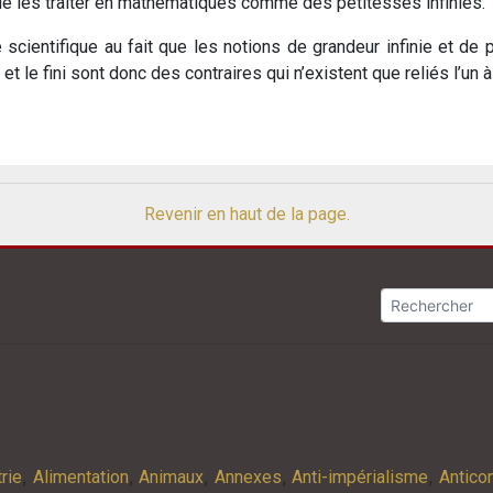
 de les traiter en mathématiques comme des petitesses infinies.
cientifique au fait que les notions de grandeur infinie et de p
et le fini sont donc des contraires qui n’existent que reliés l’un 
Revenir en haut de la page.
,
,
,
,
,
rie
Alimentation
Animaux
Annexes
Anti-impérialisme
Antic