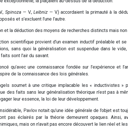
ce exceptionnelle, la plaçaient au-dessus de la déduction.
V.,
Spinoza
— V.,
Leibniz
— V.) accordaient la primauté à la dédu
osés et s’excluent l’une l’autre.
ction et la déduction des moyens de recherches distincts mais no
ction scientifique provient d’un examen inductif préalable et se
ons, sans quoi la généralisation est suspendue dans le vide,
 faits sont l’air du savant.
ncé qu’avec une connaissance fondée sur l’expérience et l’ana
inspire de la connaissance des lois générales.
ngels soumet à une critique implacable les « inductivistes » 
ique des faits sans leur généralisation théorique n’est pas à mê
égager leur essence, la loi de leur développement.
nsidérable, Pavlov notait qu’une idée générale de l’objet est tou
 sont pas éclairés par la théorie demeurent opaques. Ainsi, 
imiques, mais on n’avait pas encore découvert le lien réel et le