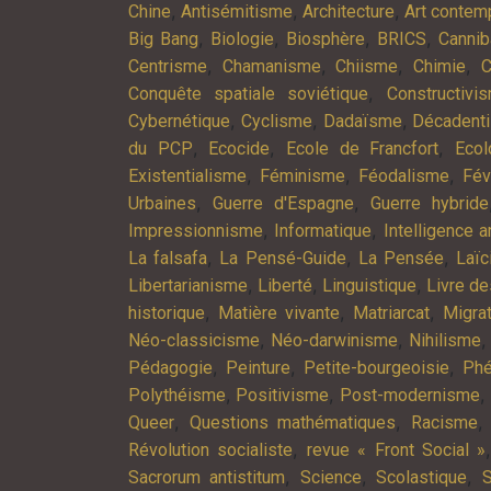
,
,
,
Chine
Antisémitisme
Architecture
Art contem
,
,
,
,
Big Bang
Biologie
Biosphère
BRICS
Cannib
,
,
,
,
Centrisme
Chamanisme
Chiisme
Chimie
C
,
Conquête spatiale soviétique
Constructivi
,
,
,
Cybernétique
Cyclisme
Dadaïsme
Décadent
,
,
,
du PCP
Ecocide
Ecole de Francfort
Ecol
,
,
,
Existentialisme
Féminisme
Féodalisme
Fév
,
,
Urbaines
Guerre d'Espagne
Guerre hybride
,
,
Impressionnisme
Informatique
Intelligence ar
,
,
,
La falsafa
La Pensé-Guide
La Pensée
Laïc
,
,
,
Libertarianisme
Liberté
Linguistique
Livre d
,
,
,
historique
Matière vivante
Matriarcat
Migra
,
,
Néo-classicisme
Néo-darwinisme
Nihilisme
,
,
,
Pédagogie
Peinture
Petite-bourgeoisie
Phé
,
,
,
Polythéisme
Positivisme
Post-modernisme
,
,
Queer
Questions mathématiques
Racisme
,
Révolution socialiste
revue « Front Social »
,
,
,
Sacrorum antistitum
Science
Scolastique
S