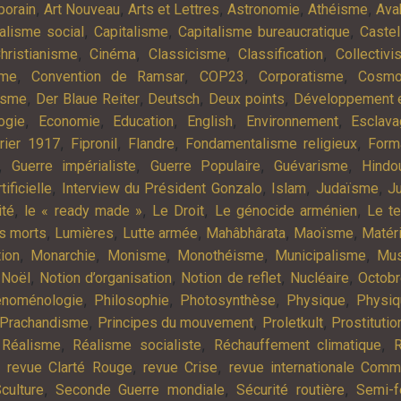
,
,
,
,
,
porain
Art Nouveau
Arts et Lettres
Astronomie
Athéisme
Ava
,
,
,
alisme social
Capitalisme
Capitalisme bureaucratique
Castel
,
,
,
,
hristianisme
Cinéma
Classicisme
Classification
Collectiv
,
,
,
,
sme
Convention de Ramsar
COP23
Corporatisme
Cosmo
,
,
,
,
isme
Der Blaue Reiter
Deutsch
Deux points
Développement e
,
,
,
,
,
ogie
Economie
Education
English
Environnement
Esclav
,
,
,
,
rier 1917
Fipronil
Flandre
Fondamentalisme religieux
Form
,
,
,
,
Guerre impérialiste
Guerre Populaire
Guévarisme
Hindo
,
,
,
,
tificielle
Interview du Président Gonzalo
Islam
Judaïsme
Ju
,
,
,
,
ité
le « ready made »
Le Droit
Le génocide arménien
Le t
,
,
,
,
,
es morts
Lumières
Lutte armée
Mahâbhârata
Maoïsme
Matér
,
,
,
,
,
tion
Monarchie
Monisme
Monothéisme
Municipalisme
Mus
,
,
,
,
,
Noël
Notion d’organisation
Notion de reflet
Nucléaire
Octob
,
,
,
,
noménologie
Philosophie
Photosynthèse
Physique
Physiq
,
,
,
Prachandisme
Principes du mouvement
Proletkult
Prostitutio
,
,
,
,
Réalisme
Réalisme socialiste
Réchauffement climatique
R
,
,
,
revue Clarté Rouge
revue Crise
revue internationale Com
,
,
,
culture
Seconde Guerre mondiale
Sécurité routière
Semi-f