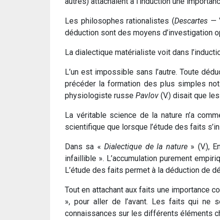
autres) attachaient à l’induction une importan
Les philosophes rationalistes (
Descartes
— 
déduction sont des moyens d’investigation opp
La dialectique matérialiste voit dans l’indu
L’un est impossible sans l’autre. Toute dédu
précéder la formation des plus simples noti
physiologiste russe
Pavlov
(V.) disait que les
La véritable science de la nature n’a comme
scientifique que lorsque l’étude des faits s’
Dans sa «
Dialectique de la nature
» (V.), E
infaillible ». L’accumulation purement empir
L’étude des faits permet à la déduction de d
Tout en attachant aux faits une importance co
», pour aller de l’avant. Les faits qui ne
connaissances sur les différents éléments ch