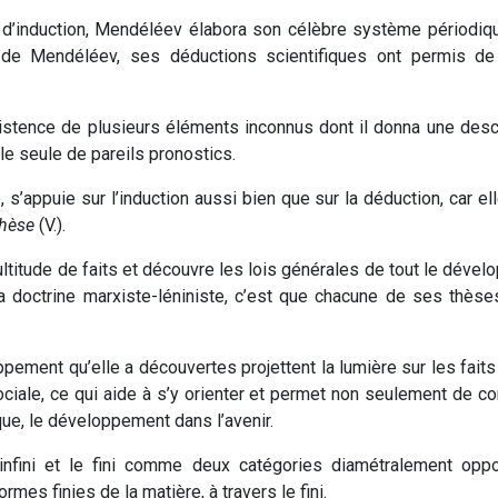
 d’induction, Mendéléev élabora son célèbre système périodique 
 de Mendéléev, ses déductions scientifiques ont permis de c
stence de plusieurs éléments inconnus dont il donna une descr
le seule de pareils pronostics.
 s’appuie sur l’induction aussi bien que sur la déduction, car el
thèse
(V.).
ltitude de faits et découvre les lois générales de tout le dévelo
 la doctrine marxiste-léniniste, c’est que chacune de ses thè
ppement qu’elle a découvertes projettent la lumière sur les fait
iale, ce qui aide à s’y orienter et permet non seulement de con
que, le développement dans l’avenir.
nfini et le fini comme deux catégories diamétralement opposée
ormes finies de la matière, à travers le fini.