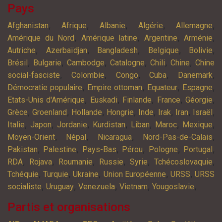
Pays
,
,
,
,
,
Afghanistan
Afrique
Albanie
Algérie
Allemagne
,
,
,
,
Amérique du Nord
Amérique latine
Argentine
Arménie
,
,
,
,
,
Autriche
Azerbaïdjan
Bangladesh
Belgique
Bolivie
,
,
,
,
,
,
Brésil
Bulgarie
Cambodge
Catalogne
Chili
Chine
Chine
,
,
,
,
,
social-fasciste
Colombie
Congo
Cuba
Danemark
,
,
,
,
Démocratie populaire
Empire ottoman
Equateur
Espagne
,
,
,
,
,
Etats-Unis d'Amérique
Euskadi
Finlande
France
Géorgie
,
,
,
,
,
,
,
,
Grèce
Groenland
Hollande
Hongrie
Inde
Irak
Iran
Israël
,
,
,
,
,
,
,
Italie
Japon
Jordanie
Kurdistan
Liban
Maroc
Mexique
,
,
,
,
Moyen-Orient
Népal
Nicaragua
Nord-Pas-de-Calais
,
,
,
,
,
,
Pakistan
Palestine
Pays-Bas
Pérou
Pologne
Portugal
,
,
,
,
,
,
RDA
Rojava
Roumanie
Russie
Syrie
Tchécoslovaquie
,
,
,
,
,
Tchéquie
Turquie
Ukraine
Union Européenne
URSS
URSS
,
,
,
,
,
socialiste
Uruguay
Venezuela
Vietnam
Yougoslavie
Partis et organisations