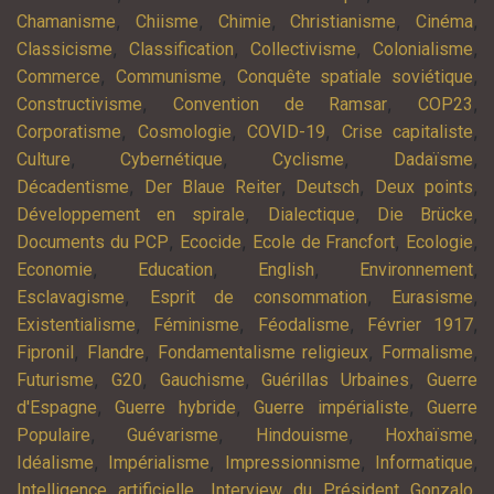
,
,
,
,
,
Chamanisme
Chiisme
Chimie
Christianisme
Cinéma
,
,
,
,
Classicisme
Classification
Collectivisme
Colonialisme
,
,
,
Commerce
Communisme
Conquête spatiale soviétique
,
,
,
Constructivisme
Convention de Ramsar
COP23
,
,
,
,
Corporatisme
Cosmologie
COVID-19
Crise capitaliste
,
,
,
,
Culture
Cybernétique
Cyclisme
Dadaïsme
,
,
,
,
Décadentisme
Der Blaue Reiter
Deutsch
Deux points
,
,
,
Développement en spirale
Dialectique
Die Brücke
,
,
,
,
Documents du PCP
Ecocide
Ecole de Francfort
Ecologie
,
,
,
,
Economie
Education
English
Environnement
,
,
,
Esclavagisme
Esprit de consommation
Eurasisme
,
,
,
,
Existentialisme
Féminisme
Féodalisme
Février 1917
,
,
,
,
Fipronil
Flandre
Fondamentalisme religieux
Formalisme
,
,
,
,
Futurisme
G20
Gauchisme
Guérillas Urbaines
Guerre
,
,
,
d'Espagne
Guerre hybride
Guerre impérialiste
Guerre
,
,
,
,
Populaire
Guévarisme
Hindouisme
Hoxhaïsme
,
,
,
,
Idéalisme
Impérialisme
Impressionnisme
Informatique
,
,
Intelligence artificielle
Interview du Président Gonzalo