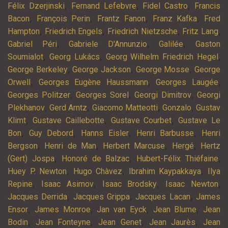
,
,
,
Félix Dzerjinski
Fernand Lefebvre
Fidel Castro
Francis
,
,
,
,
Bacon
François Perin
Frantz Fanon
Franz Kafka
Fred
,
,
,
,
Hampton
Friedrich Engels
Friedrich Nietzsche
Fritz Lang
,
,
,
Gabriel Péri
Gabriele D'Annunzio
Galilée
Gaston
,
,
,
Soumialot
Georg Lukács
Georg Wilhelm Friedrich Hegel
,
,
,
George Berkeley
George Jackson
George Mosse
George
,
,
,
Orwell
Georges Eugène Haussmann
Georges Laugée
,
,
,
Georges Politzer
Georges Sorel
Georgi Dimitrov
Georgi
,
,
,
,
Plekhanov
Gerd Arntz
Giacomo Matteotti
Gonzalo
Gustav
,
,
,
Klimt
Gustave Caillebotte
Gustave Courbet
Gustave Le
,
,
,
,
Bon
Guy Debord
Hanns Eisler
Henri Barbusse
Henri
,
,
,
,
Bergson
Henri de Man
Herbert Marcuse
Hergé
Hertz
,
,
,
(Gert) Jospa
Honoré de Balzac
Hubert-Félix Thiéfaine
,
,
,
Huey P. Newton
Hugo Chàvez
Ibrahim Kaypakkaya
Ilya
,
,
,
,
Repine
Isaac Asimov
Isaac Brodsky
Isaac Newton
,
,
,
Jacques Derrida
Jacques Grippa
Jacques Lacan
James
,
,
,
,
Ensor
James Monroe
Jan van Eyck
Jean Blume
Jean
,
,
,
,
Bodin
Jean Fonteyne
Jean Genet
Jean Jaurès
Jean