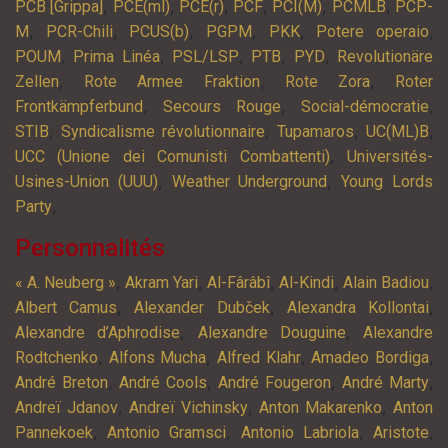
,
,
,
,
,
,
PCB [Grippa]
PCE(ml)
PCE(r)
PCF
PCI(M)
PCMLB
PCP-
,
,
,
,
,
,
M
PCR-Chili
PCUS(b)
PGPM
PKK
Potere operaio
,
,
,
,
,
POUM
Prima Linéa
PSL/LSP
PTB
PYD
Revolutionäre
,
,
,
Zellen
Rote Armee Fraktion
Rote Zora
Roter
,
,
,
Frontkämpferbund
Secours Rouge
Social-démocratie
,
,
,
,
STIB
Syndicalisme révolutionnaire
Tupamaros
UC(ML)B
,
UCC (Unione dei Comunisti Combattenti)
Universités-
,
,
Usines-Union (UUU)
Weather Underground
Young Lords
,
Party
Personnalités
,
,
,
,
,
« A. Neuberg »
Akram Yari
Al-Fârâbî
Al-Kindi
Alain Badiou
,
,
,
Albert Camus
Alexander Dubček
Alexandra Kollontai
,
,
Alexandre d’Aphrodise
Alexandre Douguine
Alexandre
,
,
,
,
Rodtchenko
Alfons Mucha
Alfred Klahr
Amadeo Bordiga
,
,
,
,
André Breton
André Cools
André Fougeron
André Marty
,
,
,
Andreï Jdanov
Andreï Vichinsky
Anton Makarenko
Anton
,
,
,
,
Pannekoek
Antonio Gramsci
Antonio Labriola
Aristote