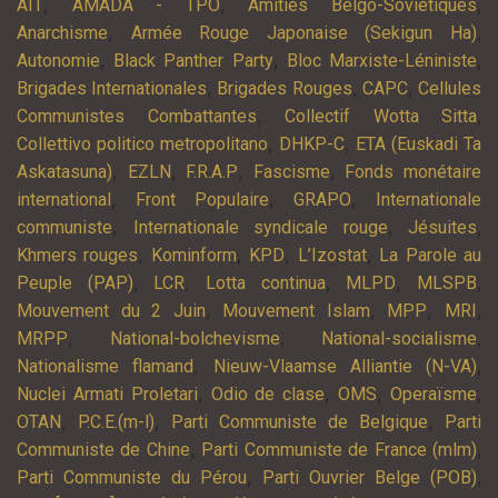
,
,
,
AIT
AMADA - TPO
Amitiés Belgo-Soviétiques
,
,
Anarchisme
Armée Rouge Japonaise (Sekigun Ha)
,
,
,
Autonomie
Black Panther Party
Bloc Marxiste-Léniniste
,
,
,
Brigades Internationales
Brigades Rouges
CAPC
Cellules
,
,
Communistes Combattantes
Collectif Wotta Sitta
,
,
Collettivo politico metropolitano
DHKP-C
ETA (Euskadi Ta
,
,
,
,
Askatasuna)
EZLN
F.R.A.P
Fascisme
Fonds monétaire
,
,
,
international
Front Populaire
GRAPO
Internationale
,
,
,
communiste
Internationale syndicale rouge
Jésuites
,
,
,
,
Khmers rouges
Kominform
KPD
L’Izostat
La Parole au
,
,
,
,
,
Peuple (PAP)
LCR
Lotta continua
MLPD
MLSPB
,
,
,
,
Mouvement du 2 Juin
Mouvement Islam
MPP
MRI
,
,
,
MRPP
National-bolchevisme
National-socialisme
,
,
Nationalisme flamand
Nieuw-Vlaamse Alliantie (N-VA)
,
,
,
,
Nuclei Armati Proletari
Odio de clase
OMS
Operaïsme
,
,
,
OTAN
P.C.E.(m-l)
Parti Communiste de Belgique
Parti
,
,
Communiste de Chine
Parti Communiste de France (mlm)
,
,
Parti Communiste du Pérou
Parti Ouvrier Belge (POB)