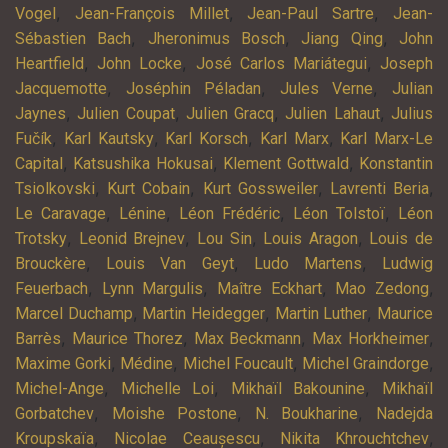
,
,
,
Vogel
Jean-François Millet
Jean-Paul Sartre
Jean-
,
,
,
Sébastien Bach
Jheronimus Bosch
Jiang Qing
John
,
,
,
Heartfield
John Locke
José Carlos Mariátegui
Joseph
,
,
,
Jacquemotte
Joséphin Péladan
Jules Verne
Julian
,
,
,
,
Jaynes
Julien Coupat
Julien Gracq
Julien Lahaut
Julius
,
,
,
,
Fučík
Karl Kautsky
Karl Korsch
Karl Marx
Karl Marx-Le
,
,
,
Capital
Katsushika Hokusai
Klement Gottwald
Konstantin
,
,
,
,
Tsiolkovski
Kurt Cobain
Kurt Gossweiler
Lavrenti Beria
,
,
,
,
Le Caravage
Lénine
Léon Frédéric
Léon Tolstoï
Léon
,
,
,
,
Trotsky
Leonid Brejnev
Lou Sin
Louis Aragon
Louis de
,
,
,
Brouckère
Louis Van Geyt
Ludo Martens
Ludwig
,
,
,
,
Feuerbach
Lynn Margulis
Maître Eckhart
Mao Zedong
,
,
,
Marcel Duchamp
Martin Heidegger
Martin Luther
Maurice
,
,
,
,
Barrès
Maurice Thorez
Max Beckmann
Max Horkheimer
,
,
,
,
Maxime Gorki
Médine
Michel Foucault
Michel Graindorge
,
,
,
Michel-Ange
Michelle Loi
Mikhaïl Bakounine
Mikhaïl
,
,
,
Gorbatchev
Moishe Postone
N. Boukharine
Nadejda
,
,
,
Kroupskaïa
Nicolae Ceaușescu
Nikita Khrouchtchev