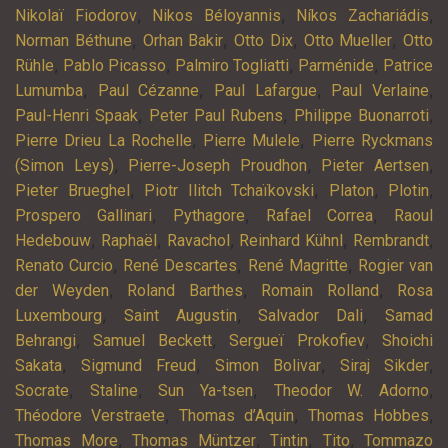
,
,
,
Nikolaï Fiodorov
Nikos Béloyannis
Níkos Zachariádis
,
,
,
,
Norman Béthune
Orhan Bakir
Otto Dix
Otto Mueller
Otto
,
,
,
,
Rühle
Pablo Picasso
Palmiro Togliatti
Parménide
Patrice
,
,
,
,
Lumumba
Paul Cézanne
Paul Lafargue
Paul Verlaine
,
,
,
Paul-Henri Spaak
Peter Paul Rubens
Philippe Buonarroti
,
,
Pierre Drieu La Rochelle
Pierre Mulele
Pierre Ryckmans
,
,
,
(Simon Leys)
Pierre-Joseph Proudhon
Pieter Aertsen
,
,
,
,
Pieter Brueghel
Piotr Ilitch Tchaïkovski
Platon
Plotin
,
,
,
Prospero Gallinari
Pythagore
Rafael Correa
Raoul
,
,
,
,
,
Hedebouw
Raphaël
Ravachol
Reinhard Kühnl
Rembrandt
,
,
,
Renato Curcio
René Descartes
René Magritte
Rogier van
,
,
,
der Weyden
Roland Barthes
Romain Rolland
Rosa
,
,
,
Luxembourg
Saint Augustin
Salvador Dali
Samad
,
,
,
Behrangi
Samuel Beckett
Sergueï Prokofiev
Shoichi
,
,
,
,
Sakata
Sigmund Freud
Simon Bolivar
Siraj Sikder
,
,
,
,
Socrate
Staline
Sun Ya-tsen
Theodor W. Adorno
,
,
,
Théodore Verstraete
Thomas d’Aquin
Thomas Hobbes
,
,
,
,
Thomas More
Thomas Müntzer
Tintin
Tito
Tommazo