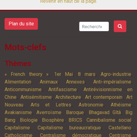
Revenir en haut de la page.
Plan du site
Mots-clefs
Thèmes
,
,
,
,
« French theory »
1er Mai
8 mars
Agro-industrie
,
,
,
,
Alimentation
Animaux
Annexes
Anti-impérialisme
,
,
Anticommunisme
Antifascisme
Antirévisionnisme en
,
,
,
,
Chine
Antisémitisme
Architecture
Art contemporain
Art
,
,
,
,
Nouveau
Arts et Lettres
Astronomie
Athéisme
,
,
,
,
Avakianisme
Averroïsme
Baroque
Bhagavad Gîtâ
Big
,
,
,
,
,
Bang
Biologie
Biosphère
BRICS
Cannibalisme social
,
,
,
Capitalisme
Capitalisme bureaucratique
Castellano
,
,
,
Catholicisme
Centralisme démocratique
Centrisme