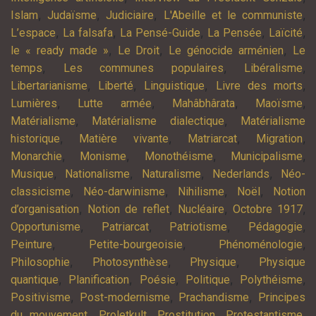
,
,
,
,
Islam
Judaïsme
Judiciaire
L'Abeille et le communiste
,
,
,
,
,
L’espace
La falsafa
La Pensé-Guide
La Pensée
Laïcité
,
,
,
le « ready made »
Le Droit
Le génocide arménien
Le
,
,
,
temps
Les communes populaires
Libéralisme
,
,
,
,
Libertarianisme
Liberté
Linguistique
Livre des morts
,
,
,
,
Lumières
Lutte armée
Mahâbhârata
Maoïsme
,
,
Matérialisme
Matérialisme dialectique
Matérialisme
,
,
,
,
historique
Matière vivante
Matriarcat
Migration
,
,
,
,
Monarchie
Monisme
Monothéisme
Municipalisme
,
,
,
,
Musique
Nationalisme
Naturalisme
Nederlands
Néo-
,
,
,
,
classicisme
Néo-darwinisme
Nihilisme
Noël
Notion
,
,
,
,
d’organisation
Notion de reflet
Nucléaire
Octobre 1917
,
,
,
,
Opportunisme
Patriarcat
Patriotisme
Pédagogie
,
,
,
Peinture
Petite-bourgeoisie
Phénoménologie
,
,
,
Philosophie
Photosynthèse
Physique
Physique
,
,
,
,
,
quantique
Planification
Poésie
Politique
Polythéisme
,
,
,
Positivisme
Post-modernisme
Prachandisme
Principes
,
,
,
,
du mouvement
Proletkult
Prostitution
Protestantisme