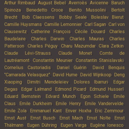
,
,
,
,
Arthur Rimbaud
August Bebel
Averroès
Avicenne
Baruch
,
,
,
Spinoza
Benedetto Croce
Benito Mussolini
Bertolt
,
,
,
,
Brecht
Bob Claessens
Bobby Seale
Boleslav Bierut
,
,
,
Camille Huysmans
Camille Lemonnier
Carl Sagan
Carl von
,
,
,
Clausewitz
Catherine François
Cécile Douard
Charles
,
,
,
Baudelaire
Charles Darwin
Charles Mauras
Charles
,
,
,
,
Patterson
Charles Péguy
Charu Mazumdar
Clara Zetkin
,
,
Claude Lévi-Strauss
Claude Monet
Comte de
,
,
,
Lautréamont
Constantin Meunier
Constantin Stanislavski
,
,
Cornelius Castoriadis
Daniel Guérin
David Benquis
,
,
,
"Camarada Velasquez"
David Hume
David Wijnkoop
Deng
,
,
,
Xiaoping
Dimitri Mendeleïev
Dolores Ibarruri
Edgar
,
,
,
,
Degas
Edgar Lalmand
Edmond Picard
Edmund Husserl
,
,
,
Eduard Bernstein
Edvard Munch
Egon Schiele
Emile
,
,
,
,
Claus
Emile Durkheim
Emile Henry
Emile Vandervelde
,
,
,
,
Emile Zola
Emmanuel Kant
Enver Hoxha
Eric Zemmour
,
,
,
,
Ernst Aust
Ernst Busch
Ernst Mach
Ernst Nolte
Ernst
,
,
,
,
Thälmann
Eugen Dühring
Eugen Varga
Eugène Ionesco