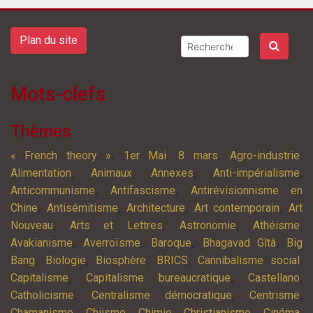
Plan du site
Mots-clefs
Thèmes
,
,
,
,
« French theory »
1er Mai
8 mars
Agro-industrie
,
,
,
,
Alimentation
Animaux
Annexes
Anti-impérialisme
,
,
Anticommunisme
Antifascisme
Antirévisionnisme en
,
,
,
,
Chine
Antisémitisme
Architecture
Art contemporain
Art
,
,
,
,
Nouveau
Arts et Lettres
Astronomie
Athéisme
,
,
,
,
Avakianisme
Averroïsme
Baroque
Bhagavad Gîtâ
Big
,
,
,
,
,
Bang
Biologie
Biosphère
BRICS
Cannibalisme social
,
,
,
Capitalisme
Capitalisme bureaucratique
Castellano
,
,
,
Catholicisme
Centralisme démocratique
Centrisme
,
,
,
,
,
Chamanisme
Chiisme
Chimie
Christianisme
Cinéma