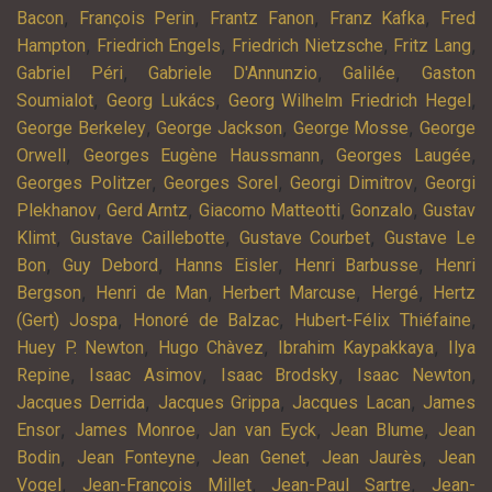
,
,
,
,
Bacon
François Perin
Frantz Fanon
Franz Kafka
Fred
,
,
,
,
Hampton
Friedrich Engels
Friedrich Nietzsche
Fritz Lang
,
,
,
Gabriel Péri
Gabriele D'Annunzio
Galilée
Gaston
,
,
,
Soumialot
Georg Lukács
Georg Wilhelm Friedrich Hegel
,
,
,
George Berkeley
George Jackson
George Mosse
George
,
,
,
Orwell
Georges Eugène Haussmann
Georges Laugée
,
,
,
Georges Politzer
Georges Sorel
Georgi Dimitrov
Georgi
,
,
,
,
Plekhanov
Gerd Arntz
Giacomo Matteotti
Gonzalo
Gustav
,
,
,
Klimt
Gustave Caillebotte
Gustave Courbet
Gustave Le
,
,
,
,
Bon
Guy Debord
Hanns Eisler
Henri Barbusse
Henri
,
,
,
,
Bergson
Henri de Man
Herbert Marcuse
Hergé
Hertz
,
,
,
(Gert) Jospa
Honoré de Balzac
Hubert-Félix Thiéfaine
,
,
,
Huey P. Newton
Hugo Chàvez
Ibrahim Kaypakkaya
Ilya
,
,
,
,
Repine
Isaac Asimov
Isaac Brodsky
Isaac Newton
,
,
,
Jacques Derrida
Jacques Grippa
Jacques Lacan
James
,
,
,
,
Ensor
James Monroe
Jan van Eyck
Jean Blume
Jean
,
,
,
,
Bodin
Jean Fonteyne
Jean Genet
Jean Jaurès
Jean
,
,
,
Vogel
Jean-François Millet
Jean-Paul Sartre
Jean-