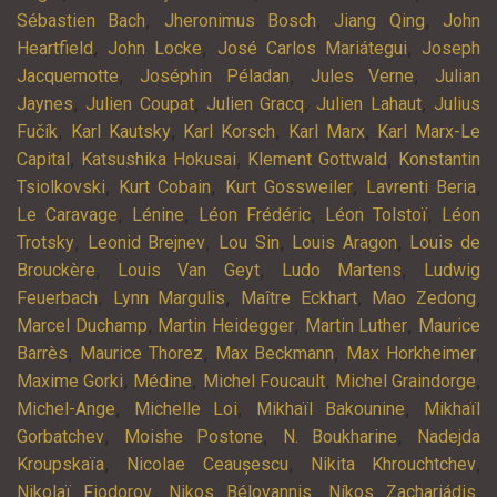
,
,
,
Sébastien Bach
Jheronimus Bosch
Jiang Qing
John
,
,
,
Heartfield
John Locke
José Carlos Mariátegui
Joseph
,
,
,
Jacquemotte
Joséphin Péladan
Jules Verne
Julian
,
,
,
,
Jaynes
Julien Coupat
Julien Gracq
Julien Lahaut
Julius
,
,
,
,
Fučík
Karl Kautsky
Karl Korsch
Karl Marx
Karl Marx-Le
,
,
,
Capital
Katsushika Hokusai
Klement Gottwald
Konstantin
,
,
,
,
Tsiolkovski
Kurt Cobain
Kurt Gossweiler
Lavrenti Beria
,
,
,
,
Le Caravage
Lénine
Léon Frédéric
Léon Tolstoï
Léon
,
,
,
,
Trotsky
Leonid Brejnev
Lou Sin
Louis Aragon
Louis de
,
,
,
Brouckère
Louis Van Geyt
Ludo Martens
Ludwig
,
,
,
,
Feuerbach
Lynn Margulis
Maître Eckhart
Mao Zedong
,
,
,
Marcel Duchamp
Martin Heidegger
Martin Luther
Maurice
,
,
,
,
Barrès
Maurice Thorez
Max Beckmann
Max Horkheimer
,
,
,
,
Maxime Gorki
Médine
Michel Foucault
Michel Graindorge
,
,
,
Michel-Ange
Michelle Loi
Mikhaïl Bakounine
Mikhaïl
,
,
,
Gorbatchev
Moishe Postone
N. Boukharine
Nadejda
,
,
,
Kroupskaïa
Nicolae Ceaușescu
Nikita Khrouchtchev
,
,
,
Nikolaï Fiodorov
Nikos Béloyannis
Níkos Zachariádis