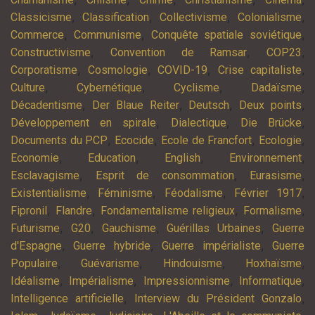
,
,
,
,
Classicisme
Classification
Collectivisme
Colonialisme
,
,
,
Commerce
Communisme
Conquête spatiale soviétique
,
,
,
Constructivisme
Convention de Ramsar
COP23
,
,
,
,
Corporatisme
Cosmologie
COVID-19
Crise capitaliste
,
,
,
,
Culture
Cybernétique
Cyclisme
Dadaïsme
,
,
,
,
Décadentisme
Der Blaue Reiter
Deutsch
Deux points
,
,
,
Développement en spirale
Dialectique
Die Brücke
,
,
,
,
Documents du PCP
Ecocide
Ecole de Francfort
Ecologie
,
,
,
,
Economie
Education
English
Environnement
,
,
,
Esclavagisme
Esprit de consommation
Eurasisme
,
,
,
,
Existentialisme
Féminisme
Féodalisme
Février 1917
,
,
,
,
Fipronil
Flandre
Fondamentalisme religieux
Formalisme
,
,
,
,
Futurisme
G20
Gauchisme
Guérillas Urbaines
Guerre
,
,
,
d'Espagne
Guerre hybride
Guerre impérialiste
Guerre
,
,
,
,
Populaire
Guévarisme
Hindouisme
Hoxhaïsme
,
,
,
,
Idéalisme
Impérialisme
Impressionnisme
Informatique
,
,
Intelligence artificielle
Interview du Président Gonzalo