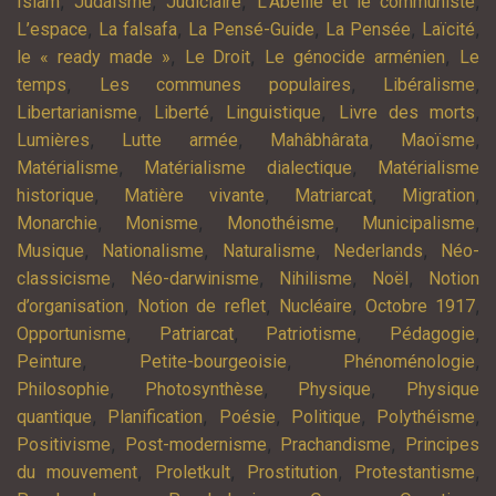
,
,
,
,
Islam
Judaïsme
Judiciaire
L'Abeille et le communiste
,
,
,
,
,
L’espace
La falsafa
La Pensé-Guide
La Pensée
Laïcité
,
,
,
le « ready made »
Le Droit
Le génocide arménien
Le
,
,
,
temps
Les communes populaires
Libéralisme
,
,
,
,
Libertarianisme
Liberté
Linguistique
Livre des morts
,
,
,
,
Lumières
Lutte armée
Mahâbhârata
Maoïsme
,
,
Matérialisme
Matérialisme dialectique
Matérialisme
,
,
,
,
historique
Matière vivante
Matriarcat
Migration
,
,
,
,
Monarchie
Monisme
Monothéisme
Municipalisme
,
,
,
,
Musique
Nationalisme
Naturalisme
Nederlands
Néo-
,
,
,
,
classicisme
Néo-darwinisme
Nihilisme
Noël
Notion
,
,
,
,
d’organisation
Notion de reflet
Nucléaire
Octobre 1917
,
,
,
,
Opportunisme
Patriarcat
Patriotisme
Pédagogie
,
,
,
Peinture
Petite-bourgeoisie
Phénoménologie
,
,
,
Philosophie
Photosynthèse
Physique
Physique
,
,
,
,
,
quantique
Planification
Poésie
Politique
Polythéisme
,
,
,
Positivisme
Post-modernisme
Prachandisme
Principes
,
,
,
,
du mouvement
Proletkult
Prostitution
Protestantisme