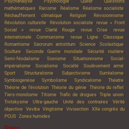
,
,
,
Psychanalyse
Psychologie
Queer
Questions
,
,
,
,
mathématiques
Racisme
Réalisme
Réalisme socialiste
,
,
,
Réchauffement climatique
Religion
Révisionnisme
,
,
Révolution culturelle
Révolution socialiste
revue « Front
,
,
,
Social »
revue Clarté Rouge
revue Crise
revue
,
,
internationale Communisme
revue Ligne Classique
,
,
,
,
Romantisme
Sacrorum antistitum
Science
Scolastique
,
,
,
Sculture
Seconde Guerre mondiale
Sécurité routière
,
,
,
Semi-féodalisme
Sionisme
Situationnisme
Social-
,
,
,
,
impérialisme
Socialisme
Société
Soulèvement armé
,
,
,
,
Sport
Structuralisme
Subjectivisme
Surréalisme
,
,
,
,
Symbiogenèse
Symbolisme
Syndicalisme
Théatre
,
,
,
Théorie de l'évolution
Théorie du génie
Théorie du reflet
,
,
,
,
Tiers-mondisme
Titisme
Trafic de drogues
Triple union
,
,
,
Trotskysme
Ultra-gauche
Unité des contraires
Vérité
,
,
,
,
objective
Veviba
Vingtisme
Vivisection
XXe congrès du
,
,
PCUS
Zones humides
Pays