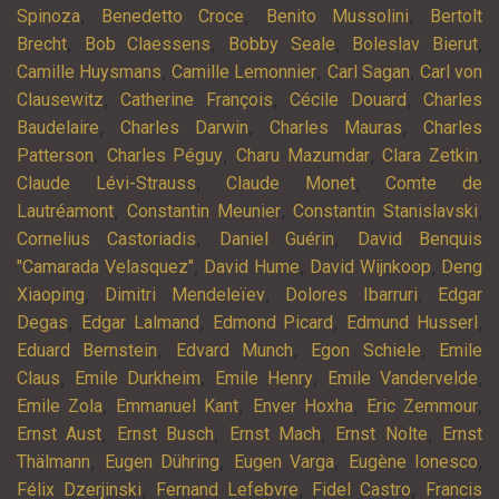
,
,
,
Spinoza
Benedetto Croce
Benito Mussolini
Bertolt
,
,
,
,
Brecht
Bob Claessens
Bobby Seale
Boleslav Bierut
,
,
,
Camille Huysmans
Camille Lemonnier
Carl Sagan
Carl von
,
,
,
Clausewitz
Catherine François
Cécile Douard
Charles
,
,
,
Baudelaire
Charles Darwin
Charles Mauras
Charles
,
,
,
,
Patterson
Charles Péguy
Charu Mazumdar
Clara Zetkin
,
,
Claude Lévi-Strauss
Claude Monet
Comte de
,
,
,
Lautréamont
Constantin Meunier
Constantin Stanislavski
,
,
Cornelius Castoriadis
Daniel Guérin
David Benquis
,
,
,
"Camarada Velasquez"
David Hume
David Wijnkoop
Deng
,
,
,
Xiaoping
Dimitri Mendeleïev
Dolores Ibarruri
Edgar
,
,
,
,
Degas
Edgar Lalmand
Edmond Picard
Edmund Husserl
,
,
,
Eduard Bernstein
Edvard Munch
Egon Schiele
Emile
,
,
,
,
Claus
Emile Durkheim
Emile Henry
Emile Vandervelde
,
,
,
,
Emile Zola
Emmanuel Kant
Enver Hoxha
Eric Zemmour
,
,
,
,
Ernst Aust
Ernst Busch
Ernst Mach
Ernst Nolte
Ernst
,
,
,
,
Thälmann
Eugen Dühring
Eugen Varga
Eugène Ionesco
,
,
,
Félix Dzerjinski
Fernand Lefebvre
Fidel Castro
Francis