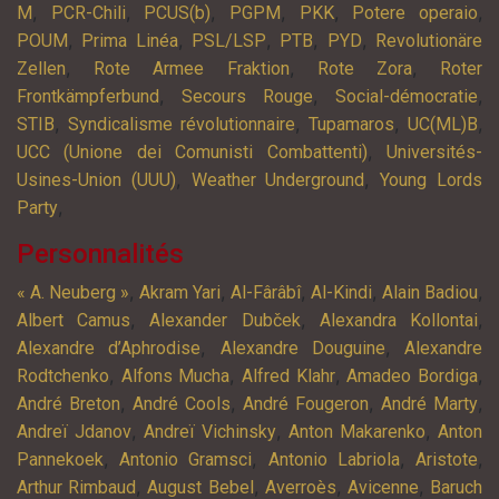
,
,
,
,
,
,
M
PCR-Chili
PCUS(b)
PGPM
PKK
Potere operaio
,
,
,
,
,
POUM
Prima Linéa
PSL/LSP
PTB
PYD
Revolutionäre
,
,
,
Zellen
Rote Armee Fraktion
Rote Zora
Roter
,
,
,
Frontkämpferbund
Secours Rouge
Social-démocratie
,
,
,
,
STIB
Syndicalisme révolutionnaire
Tupamaros
UC(ML)B
,
UCC (Unione dei Comunisti Combattenti)
Universités-
,
,
Usines-Union (UUU)
Weather Underground
Young Lords
,
Party
Personnalités
,
,
,
,
,
« A. Neuberg »
Akram Yari
Al-Fârâbî
Al-Kindi
Alain Badiou
,
,
,
Albert Camus
Alexander Dubček
Alexandra Kollontai
,
,
Alexandre d’Aphrodise
Alexandre Douguine
Alexandre
,
,
,
,
Rodtchenko
Alfons Mucha
Alfred Klahr
Amadeo Bordiga
,
,
,
,
André Breton
André Cools
André Fougeron
André Marty
,
,
,
Andreï Jdanov
Andreï Vichinsky
Anton Makarenko
Anton
,
,
,
,
Pannekoek
Antonio Gramsci
Antonio Labriola
Aristote
,
,
,
,
Arthur Rimbaud
August Bebel
Averroès
Avicenne
Baruch