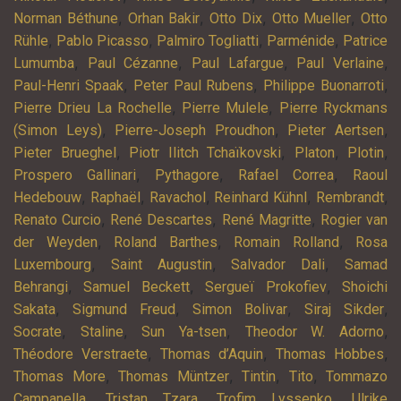
,
,
,
,
Norman Béthune
Orhan Bakir
Otto Dix
Otto Mueller
Otto
,
,
,
,
Rühle
Pablo Picasso
Palmiro Togliatti
Parménide
Patrice
,
,
,
,
Lumumba
Paul Cézanne
Paul Lafargue
Paul Verlaine
,
,
,
Paul-Henri Spaak
Peter Paul Rubens
Philippe Buonarroti
,
,
Pierre Drieu La Rochelle
Pierre Mulele
Pierre Ryckmans
,
,
,
(Simon Leys)
Pierre-Joseph Proudhon
Pieter Aertsen
,
,
,
,
Pieter Brueghel
Piotr Ilitch Tchaïkovski
Platon
Plotin
,
,
,
Prospero Gallinari
Pythagore
Rafael Correa
Raoul
,
,
,
,
,
Hedebouw
Raphaël
Ravachol
Reinhard Kühnl
Rembrandt
,
,
,
Renato Curcio
René Descartes
René Magritte
Rogier van
,
,
,
der Weyden
Roland Barthes
Romain Rolland
Rosa
,
,
,
Luxembourg
Saint Augustin
Salvador Dali
Samad
,
,
,
Behrangi
Samuel Beckett
Sergueï Prokofiev
Shoichi
,
,
,
,
Sakata
Sigmund Freud
Simon Bolivar
Siraj Sikder
,
,
,
,
Socrate
Staline
Sun Ya-tsen
Theodor W. Adorno
,
,
,
Théodore Verstraete
Thomas d’Aquin
Thomas Hobbes
,
,
,
,
Thomas More
Thomas Müntzer
Tintin
Tito
Tommazo
,
,
,
Campanella
Tristan Tzara
Trofim Lyssenko
Ulrike