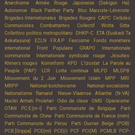
,
,
Anarchisme
Armée Rouge Japonaise (Sekigun Ha)
,
,
,
Autonomie
Black Panther Party
Bloc Marxiste-Léniniste
,
,
,
Brigades Internationales
Brigades Rouges
CAPC
Cellules
,
,
Communistes Combattantes
Collectif Wotta Sitta
,
,
Collettivo politico metropolitano
DHKP-C
ETA (Euskadi Ta
,
,
,
,
Askatasuna)
EZLN
F.R.A.P
Fascisme
Fonds monétaire
,
,
,
international
Front Populaire
GRAPO
Internationale
,
,
,
communiste
Internationale syndicale rouge
Jésuites
,
,
,
,
Khmers rouges
Kominform
KPD
L’Izostat
La Parole au
,
,
,
,
,
Peuple (PAP)
LCR
Lotta continua
MLPD
MLSPB
,
,
,
,
Mouvement du 2 Juin
Mouvement Islam
MPP
MRI
,
,
,
MRPP
National-bolchevisme
National-socialisme
,
,
Nationalisme flamand
Nieuw-Vlaamse Alliantie (N-VA)
,
,
,
,
Nuclei Armati Proletari
Odio de clase
OMS
Operaïsme
,
,
,
OTAN
P.C.E.(m-l)
Parti Communiste de Belgique
Parti
,
,
Communiste de Chine
Parti Communiste de France (mlm)
,
,
Parti Communiste du Pérou
Parti Ouvrier Belge (POB)
,
,
,
,
,
,
PCB [Grippa]
PCE(ml)
PCE(r)
PCF
PCI(M)
PCMLB
PCP-