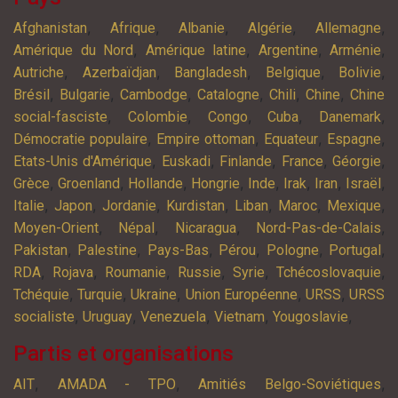
,
,
,
,
,
Afghanistan
Afrique
Albanie
Algérie
Allemagne
,
,
,
,
Amérique du Nord
Amérique latine
Argentine
Arménie
,
,
,
,
,
Autriche
Azerbaïdjan
Bangladesh
Belgique
Bolivie
,
,
,
,
,
,
Brésil
Bulgarie
Cambodge
Catalogne
Chili
Chine
Chine
,
,
,
,
,
social-fasciste
Colombie
Congo
Cuba
Danemark
,
,
,
,
Démocratie populaire
Empire ottoman
Equateur
Espagne
,
,
,
,
,
Etats-Unis d'Amérique
Euskadi
Finlande
France
Géorgie
,
,
,
,
,
,
,
,
Grèce
Groenland
Hollande
Hongrie
Inde
Irak
Iran
Israël
,
,
,
,
,
,
,
Italie
Japon
Jordanie
Kurdistan
Liban
Maroc
Mexique
,
,
,
,
Moyen-Orient
Népal
Nicaragua
Nord-Pas-de-Calais
,
,
,
,
,
,
Pakistan
Palestine
Pays-Bas
Pérou
Pologne
Portugal
,
,
,
,
,
,
RDA
Rojava
Roumanie
Russie
Syrie
Tchécoslovaquie
,
,
,
,
,
Tchéquie
Turquie
Ukraine
Union Européenne
URSS
URSS
,
,
,
,
,
socialiste
Uruguay
Venezuela
Vietnam
Yougoslavie
Partis et organisations
,
,
,
AIT
AMADA - TPO
Amitiés Belgo-Soviétiques