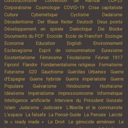
,
,
,
Constructivisme
Convention de Ramsar
COP23
,
,
,
,
Corporatisme
Cosmologie
COVID-19
Crise capitaliste
,
,
,
,
Culture
Cybernétique
Cyclisme
Dadaïsme
,
,
,
,
Décadentisme
Der Blaue Reiter
Deutsch
Deux points
,
,
,
Développement en spirale
Dialectique
Die Brücke
,
,
,
,
Documents du PCP
Ecocide
Ecole de Francfort
Ecologie
,
,
,
,
Economie
Education
English
Environnement
,
,
,
Esclavagisme
Esprit de consommation
Eurasisme
,
,
,
,
Existentialisme
Féminisme
Féodalisme
Février 1917
,
,
,
,
Fipronil
Flandre
Fondamentalisme religieux
Formalisme
,
,
,
,
Futurisme
G20
Gauchisme
Guérillas Urbaines
Guerre
,
,
,
d'Espagne
Guerre hybride
Guerre impérialiste
Guerre
,
,
,
,
Populaire
Guévarisme
Hindouisme
Hoxhaïsme
,
,
,
,
Idéalisme
Impérialisme
Impressionnisme
Informatique
,
,
Intelligence artificielle
Interview du Président Gonzalo
,
,
,
,
Islam
Judaïsme
Judiciaire
L'Abeille et le communiste
,
,
,
,
,
L’espace
La falsafa
La Pensé-Guide
La Pensée
Laïcité
,
,
,
le « ready made »
Le Droit
Le génocide arménien
Le