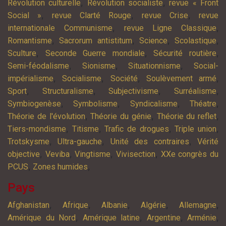
,
,
Révolution culturelle
Révolution socialiste
revue « Front
,
,
,
Social »
revue Clarté Rouge
revue Crise
revue
,
,
internationale Communisme
revue Ligne Classique
,
,
,
,
Romantisme
Sacrorum antistitum
Science
Scolastique
,
,
,
Sculture
Seconde Guerre mondiale
Sécurité routière
,
,
,
Semi-féodalisme
Sionisme
Situationnisme
Social-
,
,
,
,
impérialisme
Socialisme
Société
Soulèvement armé
,
,
,
,
Sport
Structuralisme
Subjectivisme
Surréalisme
,
,
,
,
Symbiogenèse
Symbolisme
Syndicalisme
Théatre
,
,
,
Théorie de l'évolution
Théorie du génie
Théorie du reflet
,
,
,
,
Tiers-mondisme
Titisme
Trafic de drogues
Triple union
,
,
,
Trotskysme
Ultra-gauche
Unité des contraires
Vérité
,
,
,
,
objective
Veviba
Vingtisme
Vivisection
XXe congrès du
,
,
PCUS
Zones humides
Pays
,
,
,
,
,
Afghanistan
Afrique
Albanie
Algérie
Allemagne
,
,
,
,
Amérique du Nord
Amérique latine
Argentine
Arménie