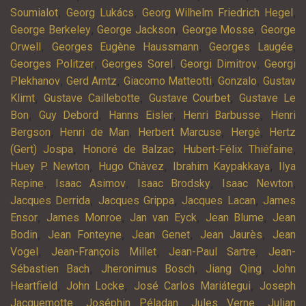
,
,
,
Soumialot
Georg Lukács
Georg Wilhelm Friedrich Hegel
,
,
,
George Berkeley
George Jackson
George Mosse
George
,
,
,
Orwell
Georges Eugène Haussmann
Georges Laugée
,
,
,
Georges Politzer
Georges Sorel
Georgi Dimitrov
Georgi
,
,
,
,
Plekhanov
Gerd Arntz
Giacomo Matteotti
Gonzalo
Gustav
,
,
,
Klimt
Gustave Caillebotte
Gustave Courbet
Gustave Le
,
,
,
,
Bon
Guy Debord
Hanns Eisler
Henri Barbusse
Henri
,
,
,
,
Bergson
Henri de Man
Herbert Marcuse
Hergé
Hertz
,
,
,
(Gert) Jospa
Honoré de Balzac
Hubert-Félix Thiéfaine
,
,
,
Huey P. Newton
Hugo Chàvez
Ibrahim Kaypakkaya
Ilya
,
,
,
,
Repine
Isaac Asimov
Isaac Brodsky
Isaac Newton
,
,
,
Jacques Derrida
Jacques Grippa
Jacques Lacan
James
,
,
,
,
Ensor
James Monroe
Jan van Eyck
Jean Blume
Jean
,
,
,
,
Bodin
Jean Fonteyne
Jean Genet
Jean Jaurès
Jean
,
,
,
Vogel
Jean-François Millet
Jean-Paul Sartre
Jean-
,
,
,
Sébastien Bach
Jheronimus Bosch
Jiang Qing
John
,
,
,
Heartfield
John Locke
José Carlos Mariátegui
Joseph
,
,
,
Jacquemotte
Joséphin Péladan
Jules Verne
Julian