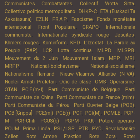
,
,
Communistes Combattantes
Collectif Wotta Sitta
,
,
Collettivo politico metropolitano
DHKP-C
ETA (Euskadi Ta
,
,
,
,
Askatasuna)
EZLN
F.R.A.P
Fascisme
Fonds monétaire
,
,
,
international
Front Populaire
GRAPO
Internationale
,
,
,
communiste
Internationale syndicale rouge
Jésuites
,
,
,
,
Khmers rouges
Kominform
KPD
L’Izostat
La Parole au
,
,
,
,
,
Peuple (PAP)
LCR
Lotta continua
MLPD
MLSPB
,
,
,
,
Mouvement du 2 Juin
Mouvement Islam
MPP
MRI
,
,
,
MRPP
National-bolchevisme
National-socialisme
,
,
Nationalisme flamand
Nieuw-Vlaamse Alliantie (N-VA)
,
,
,
,
Nuclei Armati Proletari
Odio de clase
OMS
Operaïsme
,
,
,
OTAN
P.C.E.(m-l)
Parti Communiste de Belgique
Parti
,
,
Communiste de Chine
Parti Communiste de France (mlm)
,
,
Parti Communiste du Pérou
Parti Ouvrier Belge (POB)
,
,
,
,
,
,
PCB [Grippa]
PCE(ml)
PCE(r)
PCF
PCI(M)
PCMLB
PCP-
,
,
,
,
,
,
M
PCR-Chili
PCUS(b)
PGPM
PKK
Potere operaio
,
,
,
,
,
POUM
Prima Linéa
PSL/LSP
PTB
PYD
Revolutionäre
,
,
,
Zellen
Rote Armee Fraktion
Rote Zora
Roter