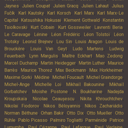
,
,
,
,
Jaynes
Julien Coupat
Julien Gracq
Julien Lahaut
Julius
,
,
,
,
Fučík
Karl Kautsky
Karl Korsch
Karl Marx
Karl Marx-Le
,
,
,
Capital
Katsushika Hokusai
Klement Gottwald
Konstantin
,
,
,
,
Tsiolkovski
Kurt Cobain
Kurt Gossweiler
Lavrenti Beria
,
,
,
,
Le Caravage
Lénine
Léon Frédéric
Léon Tolstoï
Léon
,
,
,
,
Trotsky
Leonid Brejnev
Lou Sin
Louis Aragon
Louis de
,
,
,
Brouckère
Louis Van Geyt
Ludo Martens
Ludwig
,
,
,
,
Feuerbach
Lynn Margulis
Maître Eckhart
Mao Zedong
,
,
,
Marcel Duchamp
Martin Heidegger
Martin Luther
Maurice
,
,
,
,
Barrès
Maurice Thorez
Max Beckmann
Max Horkheimer
,
,
,
,
Maxime Gorki
Médine
Michel Foucault
Michel Graindorge
,
,
,
Michel-Ange
Michelle Loi
Mikhaïl Bakounine
Mikhaïl
,
,
,
Gorbatchev
Moishe Postone
N. Boukharine
Nadejda
,
,
,
Kroupskaïa
Nicolae Ceaușescu
Nikita Khrouchtchev
,
,
,
Nikolaï Fiodorov
Nikos Béloyannis
Níkos Zachariádis
,
,
,
,
Norman Béthune
Orhan Bakir
Otto Dix
Otto Mueller
Otto
,
,
,
,
Rühle
Pablo Picasso
Palmiro Togliatti
Parménide
Patrice
,
,
,
,
Lumumba
Paul Cézanne
Paul Lafargue
Paul Verlaine