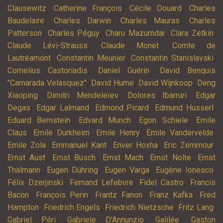
,
,
,
Clausewitz
Catherine François
Cécile Douard
Charles
,
,
,
Baudelaire
Charles Darwin
Charles Mauras
Charles
,
,
,
,
Patterson
Charles Péguy
Charu Mazumdar
Clara Zetkin
,
,
Claude Lévi-Strauss
Claude Monet
Comte de
,
,
,
Lautréamont
Constantin Meunier
Constantin Stanislavski
,
,
Cornelius Castoriadis
Daniel Guérin
David Benquis
,
,
,
"Camarada Velasquez"
David Hume
David Wijnkoop
Deng
,
,
,
Xiaoping
Dimitri Mendeleïev
Dolores Ibarruri
Edgar
,
,
,
,
Degas
Edgar Lalmand
Edmond Picard
Edmund Husserl
,
,
,
Eduard Bernstein
Edvard Munch
Egon Schiele
Emile
,
,
,
,
Claus
Emile Durkheim
Emile Henry
Emile Vandervelde
,
,
,
,
Emile Zola
Emmanuel Kant
Enver Hoxha
Eric Zemmour
,
,
,
,
Ernst Aust
Ernst Busch
Ernst Mach
Ernst Nolte
Ernst
,
,
,
,
Thälmann
Eugen Dühring
Eugen Varga
Eugène Ionesco
,
,
,
Félix Dzerjinski
Fernand Lefebvre
Fidel Castro
Francis
,
,
,
,
Bacon
François Perin
Frantz Fanon
Franz Kafka
Fred
,
,
,
,
Hampton
Friedrich Engels
Friedrich Nietzsche
Fritz Lang
,
,
,
Gabriel Péri
Gabriele D'Annunzio
Galilée
Gaston