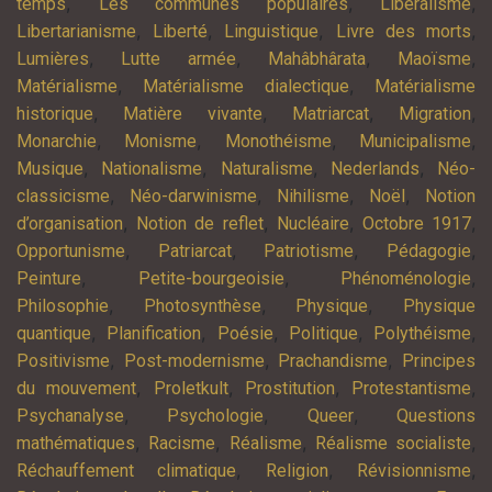
,
,
,
temps
Les communes populaires
Libéralisme
,
,
,
,
Libertarianisme
Liberté
Linguistique
Livre des morts
,
,
,
,
Lumières
Lutte armée
Mahâbhârata
Maoïsme
,
,
Matérialisme
Matérialisme dialectique
Matérialisme
,
,
,
,
historique
Matière vivante
Matriarcat
Migration
,
,
,
,
Monarchie
Monisme
Monothéisme
Municipalisme
,
,
,
,
Musique
Nationalisme
Naturalisme
Nederlands
Néo-
,
,
,
,
classicisme
Néo-darwinisme
Nihilisme
Noël
Notion
,
,
,
,
d’organisation
Notion de reflet
Nucléaire
Octobre 1917
,
,
,
,
Opportunisme
Patriarcat
Patriotisme
Pédagogie
,
,
,
Peinture
Petite-bourgeoisie
Phénoménologie
,
,
,
Philosophie
Photosynthèse
Physique
Physique
,
,
,
,
,
quantique
Planification
Poésie
Politique
Polythéisme
,
,
,
Positivisme
Post-modernisme
Prachandisme
Principes
,
,
,
,
du mouvement
Proletkult
Prostitution
Protestantisme
,
,
,
Psychanalyse
Psychologie
Queer
Questions
,
,
,
,
mathématiques
Racisme
Réalisme
Réalisme socialiste
,
,
,
Réchauffement climatique
Religion
Révisionnisme