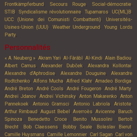
,
,
,
Frontkämpferbund
Secours Rouge
Social-démocratie
,
,
,
,
STIB
Syndicalisme révolutionnaire
Tupamaros
UC(ML)B
,
UCC (Unione dei Comunisti Combattenti)
Universités-
,
,
Usines-Union (UUU)
Weather Underground
Young Lords
,
Party
Personnalités
,
,
,
,
,
« A. Neuberg »
Akram Yari
Al-Fârâbî
Al-Kindi
Alain Badiou
,
,
,
Albert Camus
Alexander Dubček
Alexandra Kollontai
,
,
Alexandre d’Aphrodise
Alexandre Douguine
Alexandre
,
,
,
,
Rodtchenko
Alfons Mucha
Alfred Klahr
Amadeo Bordiga
,
,
,
,
André Breton
André Cools
André Fougeron
André Marty
,
,
,
Andreï Jdanov
Andreï Vichinsky
Anton Makarenko
Anton
,
,
,
,
Pannekoek
Antonio Gramsci
Antonio Labriola
Aristote
,
,
,
,
Arthur Rimbaud
August Bebel
Averroès
Avicenne
Baruch
,
,
,
Spinoza
Benedetto Croce
Benito Mussolini
Bertolt
,
,
,
,
Brecht
Bob Claessens
Bobby Seale
Boleslav Bierut
,
,
,
Camille Huysmans
Camille Lemonnier
Carl Sagan
Carl von