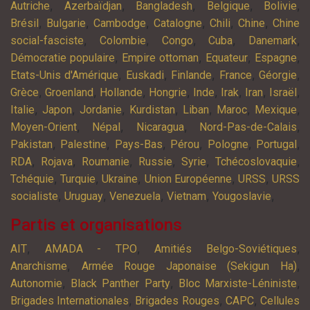
,
,
,
,
,
Autriche
Azerbaïdjan
Bangladesh
Belgique
Bolivie
,
,
,
,
,
,
Brésil
Bulgarie
Cambodge
Catalogne
Chili
Chine
Chine
,
,
,
,
,
social-fasciste
Colombie
Congo
Cuba
Danemark
,
,
,
,
Démocratie populaire
Empire ottoman
Equateur
Espagne
,
,
,
,
,
Etats-Unis d'Amérique
Euskadi
Finlande
France
Géorgie
,
,
,
,
,
,
,
,
Grèce
Groenland
Hollande
Hongrie
Inde
Irak
Iran
Israël
,
,
,
,
,
,
,
Italie
Japon
Jordanie
Kurdistan
Liban
Maroc
Mexique
,
,
,
,
Moyen-Orient
Népal
Nicaragua
Nord-Pas-de-Calais
,
,
,
,
,
,
Pakistan
Palestine
Pays-Bas
Pérou
Pologne
Portugal
,
,
,
,
,
,
RDA
Rojava
Roumanie
Russie
Syrie
Tchécoslovaquie
,
,
,
,
,
Tchéquie
Turquie
Ukraine
Union Européenne
URSS
URSS
,
,
,
,
,
socialiste
Uruguay
Venezuela
Vietnam
Yougoslavie
Partis et organisations
,
,
,
AIT
AMADA - TPO
Amitiés Belgo-Soviétiques
,
,
Anarchisme
Armée Rouge Japonaise (Sekigun Ha)
,
,
,
Autonomie
Black Panther Party
Bloc Marxiste-Léniniste
,
,
,
Brigades Internationales
Brigades Rouges
CAPC
Cellules