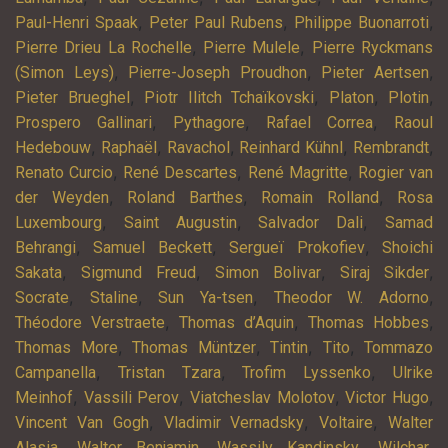
,
,
,
Paul-Henri Spaak
Peter Paul Rubens
Philippe Buonarroti
,
,
Pierre Drieu La Rochelle
Pierre Mulele
Pierre Ryckmans
,
,
,
(Simon Leys)
Pierre-Joseph Proudhon
Pieter Aertsen
,
,
,
,
Pieter Brueghel
Piotr Ilitch Tchaïkovski
Platon
Plotin
,
,
,
Prospero Gallinari
Pythagore
Rafael Correa
Raoul
,
,
,
,
,
Hedebouw
Raphaël
Ravachol
Reinhard Kühnl
Rembrandt
,
,
,
Renato Curcio
René Descartes
René Magritte
Rogier van
,
,
,
der Weyden
Roland Barthes
Romain Rolland
Rosa
,
,
,
Luxembourg
Saint Augustin
Salvador Dali
Samad
,
,
,
Behrangi
Samuel Beckett
Sergueï Prokofiev
Shoichi
,
,
,
,
Sakata
Sigmund Freud
Simon Bolivar
Siraj Sikder
,
,
,
,
Socrate
Staline
Sun Ya-tsen
Theodor W. Adorno
,
,
,
Théodore Verstraete
Thomas d’Aquin
Thomas Hobbes
,
,
,
,
Thomas More
Thomas Müntzer
Tintin
Tito
Tommazo
,
,
,
Campanella
Tristan Tzara
Trofim Lyssenko
Ulrike
,
,
,
,
Meinhof
Vassili Perov
Viatcheslav Molotov
Victor Hugo
,
,
,
Vincent Van Gogh
Vladimir Vernadsky
Voltaire
Walter
,
,
,
,
Alasia
Walter Benjamin
Wassily Kandinsky
Wilchar