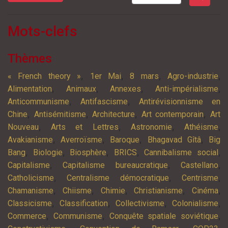
Mots-clefs
Thèmes
,
,
,
,
« French theory »
1er Mai
8 mars
Agro-industrie
,
,
,
,
Alimentation
Animaux
Annexes
Anti-impérialisme
,
,
Anticommunisme
Antifascisme
Antirévisionnisme en
,
,
,
,
Chine
Antisémitisme
Architecture
Art contemporain
Art
,
,
,
,
Nouveau
Arts et Lettres
Astronomie
Athéisme
,
,
,
,
Avakianisme
Averroïsme
Baroque
Bhagavad Gîtâ
Big
,
,
,
,
,
Bang
Biologie
Biosphère
BRICS
Cannibalisme social
,
,
,
Capitalisme
Capitalisme bureaucratique
Castellano
,
,
,
Catholicisme
Centralisme démocratique
Centrisme
,
,
,
,
,
Chamanisme
Chiisme
Chimie
Christianisme
Cinéma
,
,
,
,
Classicisme
Classification
Collectivisme
Colonialisme
,
,
,
Commerce
Communisme
Conquête spatiale soviétique