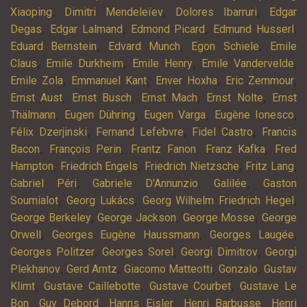
,
,
,
Xiaoping
Dimitri Mendeleïev
Dolores Ibarruri
Edgar
,
,
,
,
Degas
Edgar Lalmand
Edmond Picard
Edmund Husserl
,
,
,
Eduard Bernstein
Edvard Munch
Egon Schiele
Emile
,
,
,
,
Claus
Emile Durkheim
Emile Henry
Emile Vandervelde
,
,
,
,
Emile Zola
Emmanuel Kant
Enver Hoxha
Eric Zemmour
,
,
,
,
Ernst Aust
Ernst Busch
Ernst Mach
Ernst Nolte
Ernst
,
,
,
,
Thälmann
Eugen Dühring
Eugen Varga
Eugène Ionesco
,
,
,
Félix Dzerjinski
Fernand Lefebvre
Fidel Castro
Francis
,
,
,
,
Bacon
François Perin
Frantz Fanon
Franz Kafka
Fred
,
,
,
,
Hampton
Friedrich Engels
Friedrich Nietzsche
Fritz Lang
,
,
,
Gabriel Péri
Gabriele D'Annunzio
Galilée
Gaston
,
,
,
Soumialot
Georg Lukács
Georg Wilhelm Friedrich Hegel
,
,
,
George Berkeley
George Jackson
George Mosse
George
,
,
,
Orwell
Georges Eugène Haussmann
Georges Laugée
,
,
,
Georges Politzer
Georges Sorel
Georgi Dimitrov
Georgi
,
,
,
,
Plekhanov
Gerd Arntz
Giacomo Matteotti
Gonzalo
Gustav
,
,
,
Klimt
Gustave Caillebotte
Gustave Courbet
Gustave Le
,
,
,
,
Bon
Guy Debord
Hanns Eisler
Henri Barbusse
Henri