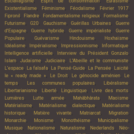
,
,
,
Esclavagisme
Esprit de consommation
Eurasisme
,
,
,
,
Existentialisme
Féminisme
Féodalisme
Février 1917
,
,
,
,
Fipronil
Flandre
Fondamentalisme religieux
Formalisme
,
,
,
,
Futurisme
G20
Gauchisme
Guérillas Urbaines
Guerre
,
,
,
d'Espagne
Guerre hybride
Guerre impérialiste
Guerre
,
,
,
,
Populaire
Guévarisme
Hindouisme
Hoxhaïsme
,
,
,
,
Idéalisme
Impérialisme
Impressionnisme
Informatique
,
,
Intelligence artificielle
Interview du Président Gonzalo
,
,
,
,
Islam
Judaïsme
Judiciaire
L'Abeille et le communiste
,
,
,
,
,
L’espace
La falsafa
La Pensé-Guide
La Pensée
Laïcité
,
,
,
le « ready made »
Le Droit
Le génocide arménien
Le
,
,
,
temps
Les communes populaires
Libéralisme
,
,
,
,
Libertarianisme
Liberté
Linguistique
Livre des morts
,
,
,
,
Lumières
Lutte armée
Mahâbhârata
Maoïsme
,
,
Matérialisme
Matérialisme dialectique
Matérialisme
,
,
,
,
historique
Matière vivante
Matriarcat
Migration
,
,
,
,
Monarchie
Monisme
Monothéisme
Municipalisme
,
,
,
,
Musique
Nationalisme
Naturalisme
Nederlands
Néo-