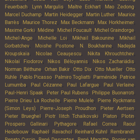
,
,
,
,
Feuerbach
Lynn Margulis
Maître Eckhart
Mao Zedong
,
,
,
Marcel Duchamp
Martin Heidegger
Martin Luther
Maurice
,
,
,
,
Barrès
Maurice Thorez
Max Beckmann
Max Horkheimer
,
,
,
,
Maxime Gorki
Médine
Michel Foucault
Michel Graindorge
,
,
,
Michel-Ange
Michelle Loi
Mikhaïl Bakounine
Mikhaïl
,
,
,
Gorbatchev
Moishe Postone
N. Boukharine
Nadejda
,
,
,
Kroupskaïa
Nicolae Ceaușescu
Nikita Khrouchtchev
,
,
,
Nikolaï Fiodorov
Nikos Béloyannis
Níkos Zachariádis
,
,
,
,
Norman Béthune
Orhan Bakir
Otto Dix
Otto Mueller
Otto
,
,
,
,
Rühle
Pablo Picasso
Palmiro Togliatti
Parménide
Patrice
,
,
,
,
Lumumba
Paul Cézanne
Paul Lafargue
Paul Verlaine
,
,
,
Paul-Henri Spaak
Peter Paul Rubens
Philippe Buonarroti
,
,
Pierre Drieu La Rochelle
Pierre Mulele
Pierre Ryckmans
,
,
,
(Simon Leys)
Pierre-Joseph Proudhon
Pieter Aertsen
,
,
,
,
Pieter Brueghel
Piotr Ilitch Tchaïkovski
Platon
Plotin
,
,
,
Prospero Gallinari
Pythagore
Rafael Correa
Raoul
,
,
,
,
,
Hedebouw
Raphaël
Ravachol
Reinhard Kühnl
Rembrandt
,
,
,
Renato Curcio
René Descartes
René Magritte
Rogier van