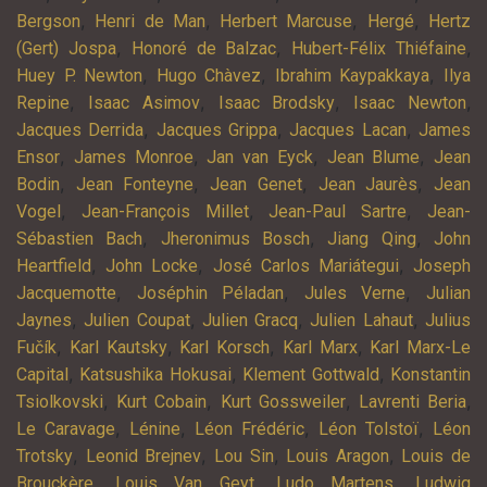
,
,
,
,
Bergson
Henri de Man
Herbert Marcuse
Hergé
Hertz
,
,
,
(Gert) Jospa
Honoré de Balzac
Hubert-Félix Thiéfaine
,
,
,
Huey P. Newton
Hugo Chàvez
Ibrahim Kaypakkaya
Ilya
,
,
,
,
Repine
Isaac Asimov
Isaac Brodsky
Isaac Newton
,
,
,
Jacques Derrida
Jacques Grippa
Jacques Lacan
James
,
,
,
,
Ensor
James Monroe
Jan van Eyck
Jean Blume
Jean
,
,
,
,
Bodin
Jean Fonteyne
Jean Genet
Jean Jaurès
Jean
,
,
,
Vogel
Jean-François Millet
Jean-Paul Sartre
Jean-
,
,
,
Sébastien Bach
Jheronimus Bosch
Jiang Qing
John
,
,
,
Heartfield
John Locke
José Carlos Mariátegui
Joseph
,
,
,
Jacquemotte
Joséphin Péladan
Jules Verne
Julian
,
,
,
,
Jaynes
Julien Coupat
Julien Gracq
Julien Lahaut
Julius
,
,
,
,
Fučík
Karl Kautsky
Karl Korsch
Karl Marx
Karl Marx-Le
,
,
,
Capital
Katsushika Hokusai
Klement Gottwald
Konstantin
,
,
,
,
Tsiolkovski
Kurt Cobain
Kurt Gossweiler
Lavrenti Beria
,
,
,
,
Le Caravage
Lénine
Léon Frédéric
Léon Tolstoï
Léon
,
,
,
,
Trotsky
Leonid Brejnev
Lou Sin
Louis Aragon
Louis de
,
,
,
Brouckère
Louis Van Geyt
Ludo Martens
Ludwig