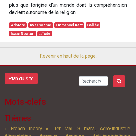
plus que l’origine d’un monde dont la compréhension
devient autonome de la religion.
Aristote
Averroïsme
Emmanuel Kant
Galilée
Isaac Newton
Laïcité
Revenir en haut de la page.
Plan du site
Mots-clefs
Thèmes
,
,
,
,
« French theory »
1er Mai
8 mars
Agro-industrie
,
,
,
,