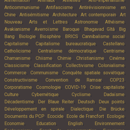
Alimentation
Animaux
Annexes
Anti-impérialisme
,
,
Anticommunisme
Antifascisme
Antirévisionnisme en
,
,
,
,
Chine
Antisémitisme
Architecture
Art contemporain
Art
,
,
,
,
Nouveau
Arts et Lettres
Astronomie
Athéisme
,
,
,
,
Avakianisme
Averroïsme
Baroque
Bhagavad Gîtâ
Big
,
,
,
,
,
Bang
Biologie
Biosphère
BRICS
Cannibalisme social
,
,
,
Capitalisme
Capitalisme bureaucratique
Castellano
,
,
,
Catholicisme
Centralisme démocratique
Centrisme
,
,
,
,
,
Chamanisme
Chiisme
Chimie
Christianisme
Cinéma
,
,
,
,
Classicisme
Classification
Collectivisme
Colonialisme
,
,
,
Commerce
Communisme
Conquête spatiale soviétique
,
,
,
Constructivisme
Convention de Ramsar
COP23
,
,
,
,
Corporatisme
Cosmologie
COVID-19
Crise capitaliste
,
,
,
,
Culture
Cybernétique
Cyclisme
Dadaïsme
,
,
,
,
Décadentisme
Der Blaue Reiter
Deutsch
Deux points
,
,
,
Développement en spirale
Dialectique
Die Brücke
,
,
,
,
Documents du PCP
Ecocide
Ecole de Francfort
Ecologie
,
,
,
,
Economie
Education
English
Environnement