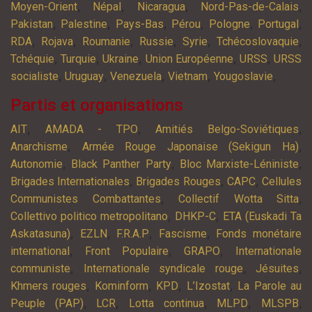
,
,
,
,
Moyen-Orient
Népal
Nicaragua
Nord-Pas-de-Calais
,
,
,
,
,
,
Pakistan
Palestine
Pays-Bas
Pérou
Pologne
Portugal
,
,
,
,
,
,
RDA
Rojava
Roumanie
Russie
Syrie
Tchécoslovaquie
,
,
,
,
,
Tchéquie
Turquie
Ukraine
Union Européenne
URSS
URSS
,
,
,
,
,
socialiste
Uruguay
Venezuela
Vietnam
Yougoslavie
Partis et organisations
,
,
,
AIT
AMADA - TPO
Amitiés Belgo-Soviétiques
,
,
Anarchisme
Armée Rouge Japonaise (Sekigun Ha)
,
,
,
Autonomie
Black Panther Party
Bloc Marxiste-Léniniste
,
,
,
Brigades Internationales
Brigades Rouges
CAPC
Cellules
,
,
Communistes Combattantes
Collectif Wotta Sitta
,
,
Collettivo politico metropolitano
DHKP-C
ETA (Euskadi Ta
,
,
,
,
Askatasuna)
EZLN
F.R.A.P
Fascisme
Fonds monétaire
,
,
,
international
Front Populaire
GRAPO
Internationale
,
,
,
communiste
Internationale syndicale rouge
Jésuites
,
,
,
,
Khmers rouges
Kominform
KPD
L’Izostat
La Parole au
,
,
,
,
,
Peuple (PAP)
LCR
Lotta continua
MLPD
MLSPB