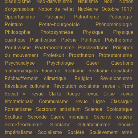
,
,
,
,
classicisme
Néo-darwinisme
Nihilisme
Noël
Notion
,
,
,
,
d’organisation
Notion de reflet
Nucléaire
Octobre 1917
,
,
,
,
Opportunisme
Patriarcat
Patriotisme
Pédagogie
,
,
,
Peinture
Petite-bourgeoisie
Phénoménologie
,
,
,
Philosophie
Photosynthèse
Physique
Physique
,
,
,
,
,
quantique
Planification
Poésie
Politique
Polythéisme
,
,
,
Positivisme
Post-modernisme
Prachandisme
Principes
,
,
,
,
du mouvement
Proletkult
Prostitution
Protestantisme
,
,
,
Psychanalyse
Psychologie
Queer
Questions
,
,
,
,
mathématiques
Racisme
Réalisme
Réalisme socialiste
,
,
,
Réchauffement climatique
Religion
Révisionnisme
,
,
Révolution culturelle
Révolution socialiste
revue « Front
,
,
,
Social »
revue Clarté Rouge
revue Crise
revue
,
,
internationale Communisme
revue Ligne Classique
,
,
,
,
Romantisme
Sacrorum antistitum
Science
Scolastique
,
,
,
Sculture
Seconde Guerre mondiale
Sécurité routière
,
,
,
Semi-féodalisme
Sionisme
Situationnisme
Social-
,
,
,
,
impérialisme
Socialisme
Société
Soulèvement armé