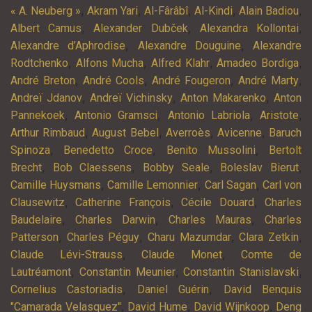
,
,
,
,
,
« A. Neuberg »
Akram Yari
Al-Fârâbî
Al-Kindi
Alain Badiou
,
,
,
Albert Camus
Alexander Dubček
Alexandra Kollontai
,
,
Alexandre d’Aphrodise
Alexandre Douguine
Alexandre
,
,
,
,
Rodtchenko
Alfons Mucha
Alfred Klahr
Amadeo Bordiga
,
,
,
,
André Breton
André Cools
André Fougeron
André Marty
,
,
,
Andreï Jdanov
Andreï Vichinsky
Anton Makarenko
Anton
,
,
,
,
Pannekoek
Antonio Gramsci
Antonio Labriola
Aristote
,
,
,
,
Arthur Rimbaud
August Bebel
Averroès
Avicenne
Baruch
,
,
,
Spinoza
Benedetto Croce
Benito Mussolini
Bertolt
,
,
,
,
Brecht
Bob Claessens
Bobby Seale
Boleslav Bierut
,
,
,
Camille Huysmans
Camille Lemonnier
Carl Sagan
Carl von
,
,
,
Clausewitz
Catherine François
Cécile Douard
Charles
,
,
,
Baudelaire
Charles Darwin
Charles Mauras
Charles
,
,
,
,
Patterson
Charles Péguy
Charu Mazumdar
Clara Zetkin
,
,
Claude Lévi-Strauss
Claude Monet
Comte de
,
,
,
Lautréamont
Constantin Meunier
Constantin Stanislavski
,
,
Cornelius Castoriadis
Daniel Guérin
David Benquis
,
,
,
"Camarada Velasquez"
David Hume
David Wijnkoop
Deng