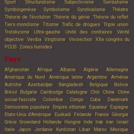
,
,
,
,
Sport
Structuralisme
Subjectivisme
Surréalisme
,
,
,
,
Symbiogenèse
Symbolisme
Syndicalisme
Théatre
,
,
,
Théorie de l'évolution
Théorie du génie
Théorie du reflet
,
,
,
,
Tiers-mondisme
Titisme
Trafic de drogues
Triple union
,
,
,
Trotskysme
Ultra-gauche
Unité des contraires
Vérité
,
,
,
,
objective
Veviba
Vingtisme
Vivisection
XXe congrès du
,
,
PCUS
Zones humides
Pays
,
,
,
,
,
Afghanistan
Afrique
Albanie
Algérie
Allemagne
,
,
,
,
Amérique du Nord
Amérique latine
Argentine
Arménie
,
,
,
,
,
Autriche
Azerbaïdjan
Bangladesh
Belgique
Bolivie
,
,
,
,
,
,
Brésil
Bulgarie
Cambodge
Catalogne
Chili
Chine
Chine
,
,
,
,
,
social-fasciste
Colombie
Congo
Cuba
Danemark
,
,
,
,
Démocratie populaire
Empire ottoman
Equateur
Espagne
,
,
,
,
,
Etats-Unis d'Amérique
Euskadi
Finlande
France
Géorgie
,
,
,
,
,
,
,
,
Grèce
Groenland
Hollande
Hongrie
Inde
Irak
Iran
Israël
,
,
,
,
,
,
,
Italie
Japon
Jordanie
Kurdistan
Liban
Maroc
Mexique