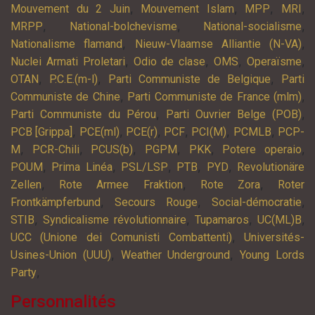
,
,
,
,
Mouvement du 2 Juin
Mouvement Islam
MPP
MRI
,
,
,
MRPP
National-bolchevisme
National-socialisme
,
,
Nationalisme flamand
Nieuw-Vlaamse Alliantie (N-VA)
,
,
,
,
Nuclei Armati Proletari
Odio de clase
OMS
Operaïsme
,
,
,
OTAN
P.C.E.(m-l)
Parti Communiste de Belgique
Parti
,
,
Communiste de Chine
Parti Communiste de France (mlm)
,
,
Parti Communiste du Pérou
Parti Ouvrier Belge (POB)
,
,
,
,
,
,
PCB [Grippa]
PCE(ml)
PCE(r)
PCF
PCI(M)
PCMLB
PCP-
,
,
,
,
,
,
M
PCR-Chili
PCUS(b)
PGPM
PKK
Potere operaio
,
,
,
,
,
POUM
Prima Linéa
PSL/LSP
PTB
PYD
Revolutionäre
,
,
,
Zellen
Rote Armee Fraktion
Rote Zora
Roter
,
,
,
Frontkämpferbund
Secours Rouge
Social-démocratie
,
,
,
,
STIB
Syndicalisme révolutionnaire
Tupamaros
UC(ML)B
,
UCC (Unione dei Comunisti Combattenti)
Universités-
,
,
Usines-Union (UUU)
Weather Underground
Young Lords
,
Party
Personnalités