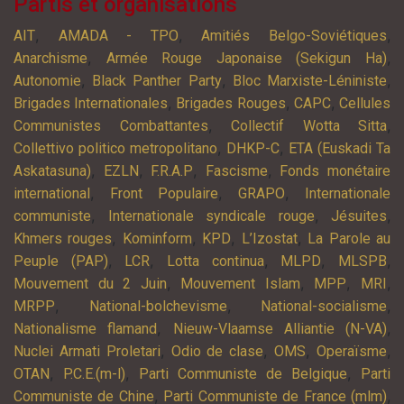
Partis et organisations
,
,
,
AIT
AMADA - TPO
Amitiés Belgo-Soviétiques
,
,
Anarchisme
Armée Rouge Japonaise (Sekigun Ha)
,
,
,
Autonomie
Black Panther Party
Bloc Marxiste-Léniniste
,
,
,
Brigades Internationales
Brigades Rouges
CAPC
Cellules
,
,
Communistes Combattantes
Collectif Wotta Sitta
,
,
Collettivo politico metropolitano
DHKP-C
ETA (Euskadi Ta
,
,
,
,
Askatasuna)
EZLN
F.R.A.P
Fascisme
Fonds monétaire
,
,
,
international
Front Populaire
GRAPO
Internationale
,
,
,
communiste
Internationale syndicale rouge
Jésuites
,
,
,
,
Khmers rouges
Kominform
KPD
L’Izostat
La Parole au
,
,
,
,
,
Peuple (PAP)
LCR
Lotta continua
MLPD
MLSPB
,
,
,
,
Mouvement du 2 Juin
Mouvement Islam
MPP
MRI
,
,
,
MRPP
National-bolchevisme
National-socialisme
,
,
Nationalisme flamand
Nieuw-Vlaamse Alliantie (N-VA)
,
,
,
,
Nuclei Armati Proletari
Odio de clase
OMS
Operaïsme
,
,
,
OTAN
P.C.E.(m-l)
Parti Communiste de Belgique
Parti
,
,
Communiste de Chine
Parti Communiste de France (mlm)