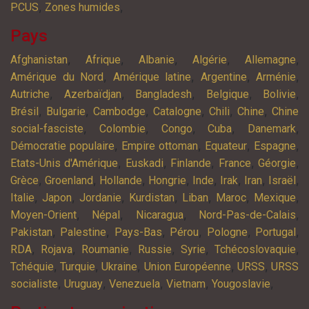
,
,
PCUS
Zones humides
Pays
,
,
,
,
,
Afghanistan
Afrique
Albanie
Algérie
Allemagne
,
,
,
,
Amérique du Nord
Amérique latine
Argentine
Arménie
,
,
,
,
,
Autriche
Azerbaïdjan
Bangladesh
Belgique
Bolivie
,
,
,
,
,
,
Brésil
Bulgarie
Cambodge
Catalogne
Chili
Chine
Chine
,
,
,
,
,
social-fasciste
Colombie
Congo
Cuba
Danemark
,
,
,
,
Démocratie populaire
Empire ottoman
Equateur
Espagne
,
,
,
,
,
Etats-Unis d'Amérique
Euskadi
Finlande
France
Géorgie
,
,
,
,
,
,
,
,
Grèce
Groenland
Hollande
Hongrie
Inde
Irak
Iran
Israël
,
,
,
,
,
,
,
Italie
Japon
Jordanie
Kurdistan
Liban
Maroc
Mexique
,
,
,
,
Moyen-Orient
Népal
Nicaragua
Nord-Pas-de-Calais
,
,
,
,
,
,
Pakistan
Palestine
Pays-Bas
Pérou
Pologne
Portugal
,
,
,
,
,
,
RDA
Rojava
Roumanie
Russie
Syrie
Tchécoslovaquie
,
,
,
,
,
Tchéquie
Turquie
Ukraine
Union Européenne
URSS
URSS
,
,
,
,
,
socialiste
Uruguay
Venezuela
Vietnam
Yougoslavie