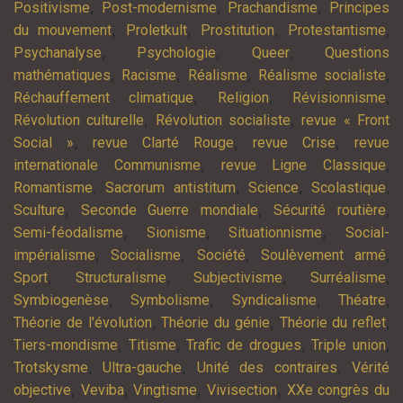
,
,
,
Positivisme
Post-modernisme
Prachandisme
Principes
,
,
,
,
du mouvement
Proletkult
Prostitution
Protestantisme
,
,
,
Psychanalyse
Psychologie
Queer
Questions
,
,
,
,
mathématiques
Racisme
Réalisme
Réalisme socialiste
,
,
,
Réchauffement climatique
Religion
Révisionnisme
,
,
Révolution culturelle
Révolution socialiste
revue « Front
,
,
,
Social »
revue Clarté Rouge
revue Crise
revue
,
,
internationale Communisme
revue Ligne Classique
,
,
,
,
Romantisme
Sacrorum antistitum
Science
Scolastique
,
,
,
Sculture
Seconde Guerre mondiale
Sécurité routière
,
,
,
Semi-féodalisme
Sionisme
Situationnisme
Social-
,
,
,
,
impérialisme
Socialisme
Société
Soulèvement armé
,
,
,
,
Sport
Structuralisme
Subjectivisme
Surréalisme
,
,
,
,
Symbiogenèse
Symbolisme
Syndicalisme
Théatre
,
,
,
Théorie de l'évolution
Théorie du génie
Théorie du reflet
,
,
,
,
Tiers-mondisme
Titisme
Trafic de drogues
Triple union
,
,
,
Trotskysme
Ultra-gauche
Unité des contraires
Vérité
,
,
,
,
objective
Veviba
Vingtisme
Vivisection
XXe congrès du