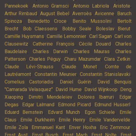
,
,
,
,
Pannekoek
Antonio Gramsci
Antonio Labriola
Aristote
,
,
,
,
Arthur Rimbaud
August Bebel
Averroès
Avicenne
Baruch
,
,
,
Spinoza
Benedetto Croce
Benito Mussolini
Bertolt
,
,
,
,
Brecht
Bob Claessens
Bobby Seale
Boleslav Bierut
,
,
,
Camille Huysmans
Camille Lemonnier
Carl Sagan
Carl von
,
,
,
Clausewitz
Catherine François
Cécile Douard
Charles
,
,
,
Baudelaire
Charles Darwin
Charles Mauras
Charles
,
,
,
,
Patterson
Charles Péguy
Charu Mazumdar
Clara Zetkin
,
,
Claude Lévi-Strauss
Claude Monet
Comte de
,
,
,
Lautréamont
Constantin Meunier
Constantin Stanislavski
,
,
Cornelius Castoriadis
Daniel Guérin
David Benquis
,
,
,
"Camarada Velasquez"
David Hume
David Wijnkoop
Deng
,
,
,
Xiaoping
Dimitri Mendeleïev
Dolores Ibarruri
Edgar
,
,
,
,
Degas
Edgar Lalmand
Edmond Picard
Edmund Husserl
,
,
,
Eduard Bernstein
Edvard Munch
Egon Schiele
Emile
,
,
,
,
Claus
Emile Durkheim
Emile Henry
Emile Vandervelde
,
,
,
,
Emile Zola
Emmanuel Kant
Enver Hoxha
Eric Zemmour
,
,
,
,
Ernst Aust
Ernst Busch
Ernst Mach
Ernst Nolte
Ernst