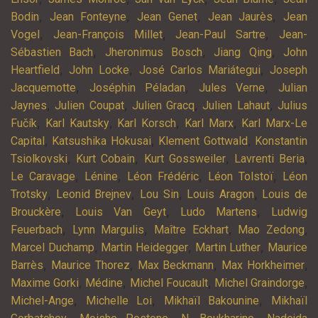
,
,
,
,
Bodin
Jean Fonteyne
Jean Genet
Jean Jaurès
Jean
,
,
,
Vogel
Jean-François Millet
Jean-Paul Sartre
Jean-
,
,
,
Sébastien Bach
Jheronimus Bosch
Jiang Qing
John
,
,
,
Heartfield
John Locke
José Carlos Mariátegui
Joseph
,
,
,
Jacquemotte
Joséphin Péladan
Jules Verne
Julian
,
,
,
,
Jaynes
Julien Coupat
Julien Gracq
Julien Lahaut
Julius
,
,
,
,
Fučík
Karl Kautsky
Karl Korsch
Karl Marx
Karl Marx-Le
,
,
,
Capital
Katsushika Hokusai
Klement Gottwald
Konstantin
,
,
,
,
Tsiolkovski
Kurt Cobain
Kurt Gossweiler
Lavrenti Beria
,
,
,
,
Le Caravage
Lénine
Léon Frédéric
Léon Tolstoï
Léon
,
,
,
,
Trotsky
Leonid Brejnev
Lou Sin
Louis Aragon
Louis de
,
,
,
Brouckère
Louis Van Geyt
Ludo Martens
Ludwig
,
,
,
,
Feuerbach
Lynn Margulis
Maître Eckhart
Mao Zedong
,
,
,
Marcel Duchamp
Martin Heidegger
Martin Luther
Maurice
,
,
,
,
Barrès
Maurice Thorez
Max Beckmann
Max Horkheimer
,
,
,
,
Maxime Gorki
Médine
Michel Foucault
Michel Graindorge
,
,
,
Michel-Ange
Michelle Loi
Mikhaïl Bakounine
Mikhaïl