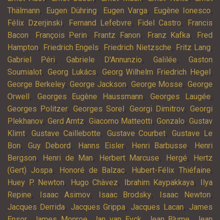
,
,
,
,
Thälmann
Eugen Dühring
Eugen Varga
Eugène Ionesco
,
,
,
Félix Dzerjinski
Fernand Lefebvre
Fidel Castro
Francis
,
,
,
,
Bacon
François Perin
Frantz Fanon
Franz Kafka
Fred
,
,
,
,
Hampton
Friedrich Engels
Friedrich Nietzsche
Fritz Lang
,
,
,
Gabriel Péri
Gabriele D'Annunzio
Galilée
Gaston
,
,
,
Soumialot
Georg Lukács
Georg Wilhelm Friedrich Hegel
,
,
,
George Berkeley
George Jackson
George Mosse
George
,
,
,
Orwell
Georges Eugène Haussmann
Georges Laugée
,
,
,
Georges Politzer
Georges Sorel
Georgi Dimitrov
Georgi
,
,
,
,
Plekhanov
Gerd Arntz
Giacomo Matteotti
Gonzalo
Gustav
,
,
,
Klimt
Gustave Caillebotte
Gustave Courbet
Gustave Le
,
,
,
,
Bon
Guy Debord
Hanns Eisler
Henri Barbusse
Henri
,
,
,
,
Bergson
Henri de Man
Herbert Marcuse
Hergé
Hertz
,
,
,
(Gert) Jospa
Honoré de Balzac
Hubert-Félix Thiéfaine
,
,
,
Huey P. Newton
Hugo Chàvez
Ibrahim Kaypakkaya
Ilya
,
,
,
,
Repine
Isaac Asimov
Isaac Brodsky
Isaac Newton
,
,
,
Jacques Derrida
Jacques Grippa
Jacques Lacan
James
,
,
,
,
Ensor
James Monroe
Jan van Eyck
Jean Blume
Jean