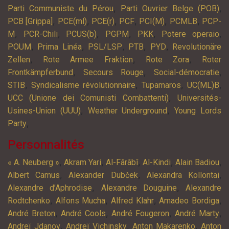
,
,
Parti Communiste du Pérou
Parti Ouvrier Belge (POB)
,
,
,
,
,
,
PCB [Grippa]
PCE(ml)
PCE(r)
PCF
PCI(M)
PCMLB
PCP-
,
,
,
,
,
,
M
PCR-Chili
PCUS(b)
PGPM
PKK
Potere operaio
,
,
,
,
,
POUM
Prima Linéa
PSL/LSP
PTB
PYD
Revolutionäre
,
,
,
Zellen
Rote Armee Fraktion
Rote Zora
Roter
,
,
,
Frontkämpferbund
Secours Rouge
Social-démocratie
,
,
,
,
STIB
Syndicalisme révolutionnaire
Tupamaros
UC(ML)B
,
UCC (Unione dei Comunisti Combattenti)
Universités-
,
,
Usines-Union (UUU)
Weather Underground
Young Lords
,
Party
Personnalités
,
,
,
,
,
« A. Neuberg »
Akram Yari
Al-Fârâbî
Al-Kindi
Alain Badiou
,
,
,
Albert Camus
Alexander Dubček
Alexandra Kollontai
,
,
Alexandre d’Aphrodise
Alexandre Douguine
Alexandre
,
,
,
,
Rodtchenko
Alfons Mucha
Alfred Klahr
Amadeo Bordiga
,
,
,
,
André Breton
André Cools
André Fougeron
André Marty
,
,
,
Andreï Jdanov
Andreï Vichinsky
Anton Makarenko
Anton