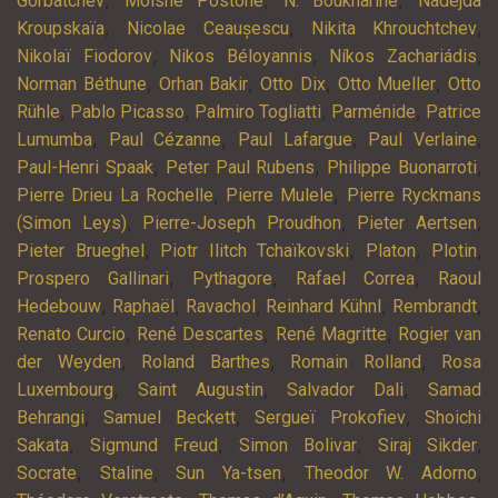
,
,
,
Gorbatchev
Moishe Postone
N. Boukharine
Nadejda
,
,
,
Kroupskaïa
Nicolae Ceaușescu
Nikita Khrouchtchev
,
,
,
Nikolaï Fiodorov
Nikos Béloyannis
Níkos Zachariádis
,
,
,
,
Norman Béthune
Orhan Bakir
Otto Dix
Otto Mueller
Otto
,
,
,
,
Rühle
Pablo Picasso
Palmiro Togliatti
Parménide
Patrice
,
,
,
,
Lumumba
Paul Cézanne
Paul Lafargue
Paul Verlaine
,
,
,
Paul-Henri Spaak
Peter Paul Rubens
Philippe Buonarroti
,
,
Pierre Drieu La Rochelle
Pierre Mulele
Pierre Ryckmans
,
,
,
(Simon Leys)
Pierre-Joseph Proudhon
Pieter Aertsen
,
,
,
,
Pieter Brueghel
Piotr Ilitch Tchaïkovski
Platon
Plotin
,
,
,
Prospero Gallinari
Pythagore
Rafael Correa
Raoul
,
,
,
,
,
Hedebouw
Raphaël
Ravachol
Reinhard Kühnl
Rembrandt
,
,
,
Renato Curcio
René Descartes
René Magritte
Rogier van
,
,
,
der Weyden
Roland Barthes
Romain Rolland
Rosa
,
,
,
Luxembourg
Saint Augustin
Salvador Dali
Samad
,
,
,
Behrangi
Samuel Beckett
Sergueï Prokofiev
Shoichi
,
,
,
,
Sakata
Sigmund Freud
Simon Bolivar
Siraj Sikder
,
,
,
,
Socrate
Staline
Sun Ya-tsen
Theodor W. Adorno