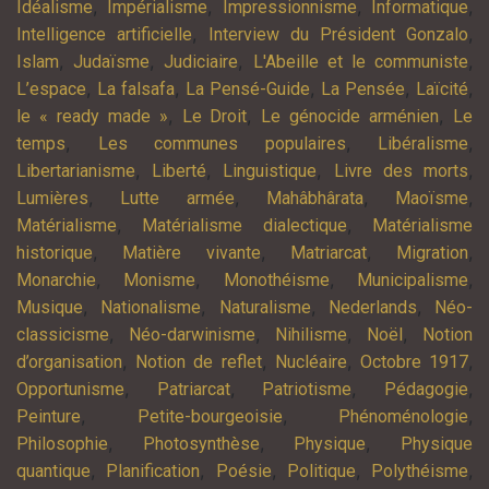
,
,
,
,
Idéalisme
Impérialisme
Impressionnisme
Informatique
,
,
Intelligence artificielle
Interview du Président Gonzalo
,
,
,
,
Islam
Judaïsme
Judiciaire
L'Abeille et le communiste
,
,
,
,
,
L’espace
La falsafa
La Pensé-Guide
La Pensée
Laïcité
,
,
,
le « ready made »
Le Droit
Le génocide arménien
Le
,
,
,
temps
Les communes populaires
Libéralisme
,
,
,
,
Libertarianisme
Liberté
Linguistique
Livre des morts
,
,
,
,
Lumières
Lutte armée
Mahâbhârata
Maoïsme
,
,
Matérialisme
Matérialisme dialectique
Matérialisme
,
,
,
,
historique
Matière vivante
Matriarcat
Migration
,
,
,
,
Monarchie
Monisme
Monothéisme
Municipalisme
,
,
,
,
Musique
Nationalisme
Naturalisme
Nederlands
Néo-
,
,
,
,
classicisme
Néo-darwinisme
Nihilisme
Noël
Notion
,
,
,
,
d’organisation
Notion de reflet
Nucléaire
Octobre 1917
,
,
,
,
Opportunisme
Patriarcat
Patriotisme
Pédagogie
,
,
,
Peinture
Petite-bourgeoisie
Phénoménologie
,
,
,
Philosophie
Photosynthèse
Physique
Physique
,
,
,
,
,
quantique
Planification
Poésie
Politique
Polythéisme