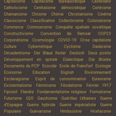
,
,
,
Capitalisme
Capitalisme bureaucratique
Castellano
,
,
,
Catholicisme
Centralisme démocratique
Centrisme
,
,
,
,
,
Chamanisme
Chiisme
Chimie
Christianisme
Cinéma
,
,
,
,
Classicisme
Classification
Collectivisme
Colonialisme
,
,
,
Commerce
Communisme
Conquête spatiale soviétique
,
,
,
Constructivisme
Convention de Ramsar
COP23
,
,
,
,
Corporatisme
Cosmologie
COVID-19
Crise capitaliste
,
,
,
,
Culture
Cybernétique
Cyclisme
Dadaïsme
,
,
,
,
Décadentisme
Der Blaue Reiter
Deutsch
Deux points
,
,
,
Développement en spirale
Dialectique
Die Brücke
,
,
,
,
Documents du PCP
Ecocide
Ecole de Francfort
Ecologie
,
,
,
,
Economie
Education
English
Environnement
,
,
,
Esclavagisme
Esprit de consommation
Eurasisme
,
,
,
,
Existentialisme
Féminisme
Féodalisme
Février 1917
,
,
,
,
Fipronil
Flandre
Fondamentalisme religieux
Formalisme
,
,
,
,
Futurisme
G20
Gauchisme
Guérillas Urbaines
Guerre
,
,
,
d'Espagne
Guerre hybride
Guerre impérialiste
Guerre
,
,
,
,
Populaire
Guévarisme
Hindouisme
Hoxhaïsme