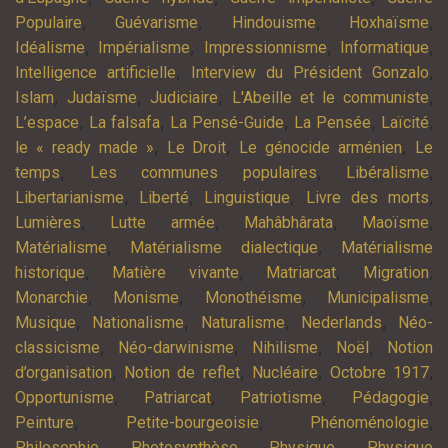
,
,
,
,
Populaire
Guévarisme
Hindouisme
Hoxhaïsme
,
,
,
,
Idéalisme
Impérialisme
Impressionnisme
Informatique
,
,
Intelligence artificielle
Interview du Président Gonzalo
,
,
,
,
Islam
Judaïsme
Judiciaire
L'Abeille et le communiste
,
,
,
,
,
L’espace
La falsafa
La Pensé-Guide
La Pensée
Laïcité
,
,
,
le « ready made »
Le Droit
Le génocide arménien
Le
,
,
,
temps
Les communes populaires
Libéralisme
,
,
,
,
Libertarianisme
Liberté
Linguistique
Livre des morts
,
,
,
,
Lumières
Lutte armée
Mahâbhârata
Maoïsme
,
,
Matérialisme
Matérialisme dialectique
Matérialisme
,
,
,
,
historique
Matière vivante
Matriarcat
Migration
,
,
,
,
Monarchie
Monisme
Monothéisme
Municipalisme
,
,
,
,
Musique
Nationalisme
Naturalisme
Nederlands
Néo-
,
,
,
,
classicisme
Néo-darwinisme
Nihilisme
Noël
Notion
,
,
,
,
d’organisation
Notion de reflet
Nucléaire
Octobre 1917
,
,
,
,
Opportunisme
Patriarcat
Patriotisme
Pédagogie
,
,
,
Peinture
Petite-bourgeoisie
Phénoménologie
,
,
,
Philosophie
Photosynthèse
Physique
Physique