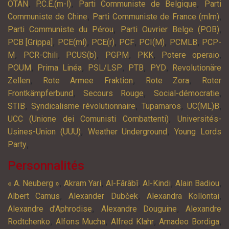
,
,
,
OTAN
P.C.E.(m-l)
Parti Communiste de Belgique
Parti
,
,
Communiste de Chine
Parti Communiste de France (mlm)
,
,
Parti Communiste du Pérou
Parti Ouvrier Belge (POB)
,
,
,
,
,
,
PCB [Grippa]
PCE(ml)
PCE(r)
PCF
PCI(M)
PCMLB
PCP-
,
,
,
,
,
,
M
PCR-Chili
PCUS(b)
PGPM
PKK
Potere operaio
,
,
,
,
,
POUM
Prima Linéa
PSL/LSP
PTB
PYD
Revolutionäre
,
,
,
Zellen
Rote Armee Fraktion
Rote Zora
Roter
,
,
,
Frontkämpferbund
Secours Rouge
Social-démocratie
,
,
,
,
STIB
Syndicalisme révolutionnaire
Tupamaros
UC(ML)B
,
UCC (Unione dei Comunisti Combattenti)
Universités-
,
,
Usines-Union (UUU)
Weather Underground
Young Lords
,
Party
Personnalités
,
,
,
,
,
« A. Neuberg »
Akram Yari
Al-Fârâbî
Al-Kindi
Alain Badiou
,
,
,
Albert Camus
Alexander Dubček
Alexandra Kollontai
,
,
Alexandre d’Aphrodise
Alexandre Douguine
Alexandre
,
,
,
,
Rodtchenko
Alfons Mucha
Alfred Klahr
Amadeo Bordiga