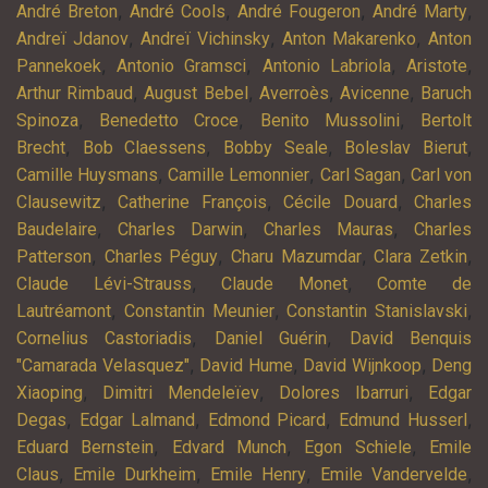
,
,
,
,
André Breton
André Cools
André Fougeron
André Marty
,
,
,
Andreï Jdanov
Andreï Vichinsky
Anton Makarenko
Anton
,
,
,
,
Pannekoek
Antonio Gramsci
Antonio Labriola
Aristote
,
,
,
,
Arthur Rimbaud
August Bebel
Averroès
Avicenne
Baruch
,
,
,
Spinoza
Benedetto Croce
Benito Mussolini
Bertolt
,
,
,
,
Brecht
Bob Claessens
Bobby Seale
Boleslav Bierut
,
,
,
Camille Huysmans
Camille Lemonnier
Carl Sagan
Carl von
,
,
,
Clausewitz
Catherine François
Cécile Douard
Charles
,
,
,
Baudelaire
Charles Darwin
Charles Mauras
Charles
,
,
,
,
Patterson
Charles Péguy
Charu Mazumdar
Clara Zetkin
,
,
Claude Lévi-Strauss
Claude Monet
Comte de
,
,
,
Lautréamont
Constantin Meunier
Constantin Stanislavski
,
,
Cornelius Castoriadis
Daniel Guérin
David Benquis
,
,
,
"Camarada Velasquez"
David Hume
David Wijnkoop
Deng
,
,
,
Xiaoping
Dimitri Mendeleïev
Dolores Ibarruri
Edgar
,
,
,
,
Degas
Edgar Lalmand
Edmond Picard
Edmund Husserl
,
,
,
Eduard Bernstein
Edvard Munch
Egon Schiele
Emile
,
,
,
,
Claus
Emile Durkheim
Emile Henry
Emile Vandervelde