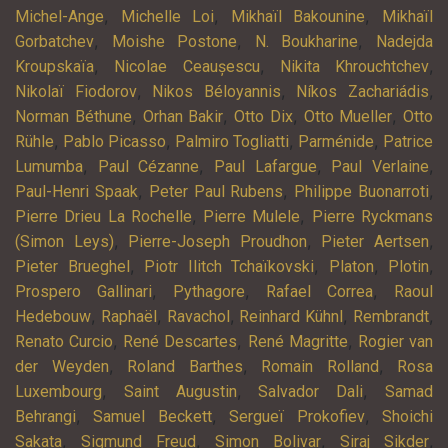
,
,
,
Michel-Ange
Michelle Loi
Mikhaïl Bakounine
Mikhaïl
,
,
,
Gorbatchev
Moishe Postone
N. Boukharine
Nadejda
,
,
,
Kroupskaïa
Nicolae Ceaușescu
Nikita Khrouchtchev
,
,
,
Nikolaï Fiodorov
Nikos Béloyannis
Níkos Zachariádis
,
,
,
,
Norman Béthune
Orhan Bakir
Otto Dix
Otto Mueller
Otto
,
,
,
,
Rühle
Pablo Picasso
Palmiro Togliatti
Parménide
Patrice
,
,
,
,
Lumumba
Paul Cézanne
Paul Lafargue
Paul Verlaine
,
,
,
Paul-Henri Spaak
Peter Paul Rubens
Philippe Buonarroti
,
,
Pierre Drieu La Rochelle
Pierre Mulele
Pierre Ryckmans
,
,
,
(Simon Leys)
Pierre-Joseph Proudhon
Pieter Aertsen
,
,
,
,
Pieter Brueghel
Piotr Ilitch Tchaïkovski
Platon
Plotin
,
,
,
Prospero Gallinari
Pythagore
Rafael Correa
Raoul
,
,
,
,
,
Hedebouw
Raphaël
Ravachol
Reinhard Kühnl
Rembrandt
,
,
,
Renato Curcio
René Descartes
René Magritte
Rogier van
,
,
,
der Weyden
Roland Barthes
Romain Rolland
Rosa
,
,
,
Luxembourg
Saint Augustin
Salvador Dali
Samad
,
,
,
Behrangi
Samuel Beckett
Sergueï Prokofiev
Shoichi
,
,
,
,
Sakata
Sigmund Freud
Simon Bolivar
Siraj Sikder