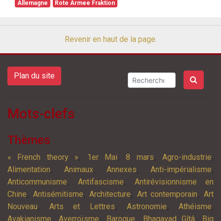
Allemagne
Rote Armee Fraktion
Revenir en haut de la page.
Plan du site
Mots-clefs
Thèmes
,
,
,
,
« French theory »
1er Mai
8 mars
Agro-industrie
,
,
,
,
Alimentation
Animaux
Annexes
Anti-impérialisme
,
,
Anticommunisme
Antifascisme
Antirévisionnisme en
,
,
,
,
Chine
Antisémitisme
Architecture
Art contemporain
Art
,
,
,
,
Nouveau
Arts et Lettres
Astronomie
Athéisme
,
,
,
,
Avakianisme
Averroïsme
Baroque
Bhagavad Gîtâ
Big