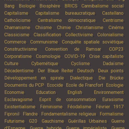
,
,
,
,
,
Bang
Biologie
Biosphère
BRICS
Cannibalisme social
,
,
,
Capitalisme
Capitalisme bureaucratique
Castellano
,
,
,
Catholicisme
Centralisme démocratique
Centrisme
,
,
,
,
,
Chamanisme
Chiisme
Chimie
Christianisme
Cinéma
,
,
,
,
Classicisme
Classification
Collectivisme
Colonialisme
,
,
,
Commerce
Communisme
Conquête spatiale soviétique
,
,
,
Constructivisme
Convention de Ramsar
COP23
,
,
,
,
Corporatisme
Cosmologie
COVID-19
Crise capitaliste
,
,
,
,
Culture
Cybernétique
Cyclisme
Dadaïsme
,
,
,
,
Décadentisme
Der Blaue Reiter
Deutsch
Deux points
,
,
,
Développement en spirale
Dialectique
Die Brücke
,
,
,
,
Documents du PCP
Ecocide
Ecole de Francfort
Ecologie
,
,
,
,
Economie
Education
English
Environnement
,
,
,
Esclavagisme
Esprit de consommation
Eurasisme
,
,
,
,
Existentialisme
Féminisme
Féodalisme
Février 1917
,
,
,
,
Fipronil
Flandre
Fondamentalisme religieux
Formalisme
,
,
,
,
Futurisme
G20
Gauchisme
Guérillas Urbaines
Guerre
,
,
,
d'Espagne
Guerre hybride
Guerre impérialiste
Guerre