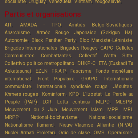
,
,
,
,
,
socialiste
Uruguay
Venezuela
Vietnam
Yougoslavie
Partis et organisations
,
,
,
AIT
AMADA - TPO
Amitiés Belgo-Soviétiques
,
,
Anarchisme
Armée Rouge Japonaise (Sekigun Ha)
,
,
,
Autonomie
Black Panther Party
Bloc Marxiste-Léniniste
,
,
,
Brigades Internationales
Brigades Rouges
CAPC
Cellules
,
,
Communistes Combattantes
Collectif Wotta Sitta
,
,
Collettivo politico metropolitano
DHKP-C
ETA (Euskadi Ta
,
,
,
,
Askatasuna)
EZLN
F.R.A.P
Fascisme
Fonds monétaire
,
,
,
international
Front Populaire
GRAPO
Internationale
,
,
,
communiste
Internationale syndicale rouge
Jésuites
,
,
,
,
Khmers rouges
Kominform
KPD
L’Izostat
La Parole au
,
,
,
,
,
Peuple (PAP)
LCR
Lotta continua
MLPD
MLSPB
,
,
,
,
Mouvement du 2 Juin
Mouvement Islam
MPP
MRI
,
,
,
MRPP
National-bolchevisme
National-socialisme
,
,
Nationalisme flamand
Nieuw-Vlaamse Alliantie (N-VA)
,
,
,
,
Nuclei Armati Proletari
Odio de clase
OMS
Operaïsme