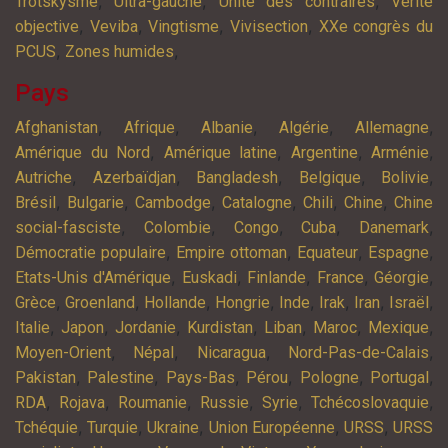
,
,
,
Trotskysme
Ultra-gauche
Unité des contraires
Vérité
,
,
,
,
objective
Veviba
Vingtisme
Vivisection
XXe congrès du
,
,
PCUS
Zones humides
Pays
,
,
,
,
,
Afghanistan
Afrique
Albanie
Algérie
Allemagne
,
,
,
,
Amérique du Nord
Amérique latine
Argentine
Arménie
,
,
,
,
,
Autriche
Azerbaïdjan
Bangladesh
Belgique
Bolivie
,
,
,
,
,
,
Brésil
Bulgarie
Cambodge
Catalogne
Chili
Chine
Chine
,
,
,
,
,
social-fasciste
Colombie
Congo
Cuba
Danemark
,
,
,
,
Démocratie populaire
Empire ottoman
Equateur
Espagne
,
,
,
,
,
Etats-Unis d'Amérique
Euskadi
Finlande
France
Géorgie
,
,
,
,
,
,
,
,
Grèce
Groenland
Hollande
Hongrie
Inde
Irak
Iran
Israël
,
,
,
,
,
,
,
Italie
Japon
Jordanie
Kurdistan
Liban
Maroc
Mexique
,
,
,
,
Moyen-Orient
Népal
Nicaragua
Nord-Pas-de-Calais
,
,
,
,
,
,
Pakistan
Palestine
Pays-Bas
Pérou
Pologne
Portugal
,
,
,
,
,
,
RDA
Rojava
Roumanie
Russie
Syrie
Tchécoslovaquie
,
,
,
,
,
Tchéquie
Turquie
Ukraine
Union Européenne
URSS
URSS