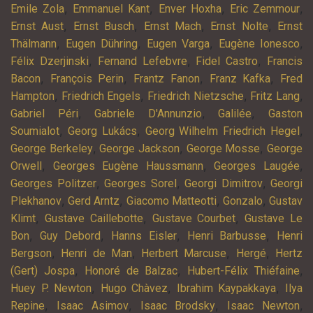
,
,
,
,
Emile Zola
Emmanuel Kant
Enver Hoxha
Eric Zemmour
,
,
,
,
Ernst Aust
Ernst Busch
Ernst Mach
Ernst Nolte
Ernst
,
,
,
,
Thälmann
Eugen Dühring
Eugen Varga
Eugène Ionesco
,
,
,
Félix Dzerjinski
Fernand Lefebvre
Fidel Castro
Francis
,
,
,
,
Bacon
François Perin
Frantz Fanon
Franz Kafka
Fred
,
,
,
,
Hampton
Friedrich Engels
Friedrich Nietzsche
Fritz Lang
,
,
,
Gabriel Péri
Gabriele D'Annunzio
Galilée
Gaston
,
,
,
Soumialot
Georg Lukács
Georg Wilhelm Friedrich Hegel
,
,
,
George Berkeley
George Jackson
George Mosse
George
,
,
,
Orwell
Georges Eugène Haussmann
Georges Laugée
,
,
,
Georges Politzer
Georges Sorel
Georgi Dimitrov
Georgi
,
,
,
,
Plekhanov
Gerd Arntz
Giacomo Matteotti
Gonzalo
Gustav
,
,
,
Klimt
Gustave Caillebotte
Gustave Courbet
Gustave Le
,
,
,
,
Bon
Guy Debord
Hanns Eisler
Henri Barbusse
Henri
,
,
,
,
Bergson
Henri de Man
Herbert Marcuse
Hergé
Hertz
,
,
,
(Gert) Jospa
Honoré de Balzac
Hubert-Félix Thiéfaine
,
,
,
Huey P. Newton
Hugo Chàvez
Ibrahim Kaypakkaya
Ilya
,
,
,
,
Repine
Isaac Asimov
Isaac Brodsky
Isaac Newton