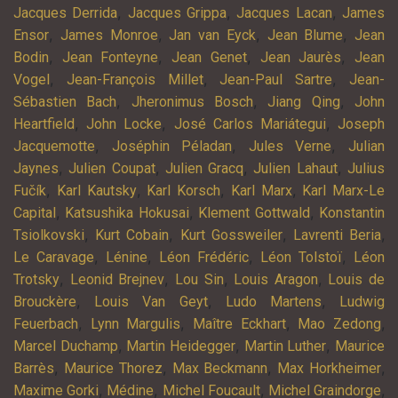
,
,
,
Jacques Derrida
Jacques Grippa
Jacques Lacan
James
,
,
,
,
Ensor
James Monroe
Jan van Eyck
Jean Blume
Jean
,
,
,
,
Bodin
Jean Fonteyne
Jean Genet
Jean Jaurès
Jean
,
,
,
Vogel
Jean-François Millet
Jean-Paul Sartre
Jean-
,
,
,
Sébastien Bach
Jheronimus Bosch
Jiang Qing
John
,
,
,
Heartfield
John Locke
José Carlos Mariátegui
Joseph
,
,
,
Jacquemotte
Joséphin Péladan
Jules Verne
Julian
,
,
,
,
Jaynes
Julien Coupat
Julien Gracq
Julien Lahaut
Julius
,
,
,
,
Fučík
Karl Kautsky
Karl Korsch
Karl Marx
Karl Marx-Le
,
,
,
Capital
Katsushika Hokusai
Klement Gottwald
Konstantin
,
,
,
,
Tsiolkovski
Kurt Cobain
Kurt Gossweiler
Lavrenti Beria
,
,
,
,
Le Caravage
Lénine
Léon Frédéric
Léon Tolstoï
Léon
,
,
,
,
Trotsky
Leonid Brejnev
Lou Sin
Louis Aragon
Louis de
,
,
,
Brouckère
Louis Van Geyt
Ludo Martens
Ludwig
,
,
,
,
Feuerbach
Lynn Margulis
Maître Eckhart
Mao Zedong
,
,
,
Marcel Duchamp
Martin Heidegger
Martin Luther
Maurice
,
,
,
,
Barrès
Maurice Thorez
Max Beckmann
Max Horkheimer
,
,
,
,
Maxime Gorki
Médine
Michel Foucault
Michel Graindorge