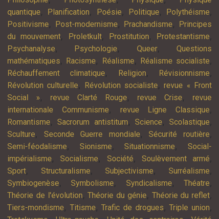
,
,
,
,
,
quantique
Planification
Poésie
Politique
Polythéisme
,
,
,
Positivisme
Post-modernisme
Prachandisme
Principes
,
,
,
,
du mouvement
Proletkult
Prostitution
Protestantisme
,
,
,
Psychanalyse
Psychologie
Queer
Questions
,
,
,
,
mathématiques
Racisme
Réalisme
Réalisme socialiste
,
,
,
Réchauffement climatique
Religion
Révisionnisme
,
,
Révolution culturelle
Révolution socialiste
revue « Front
,
,
,
Social »
revue Clarté Rouge
revue Crise
revue
,
,
internationale Communisme
revue Ligne Classique
,
,
,
,
Romantisme
Sacrorum antistitum
Science
Scolastique
,
,
,
Sculture
Seconde Guerre mondiale
Sécurité routière
,
,
,
Semi-féodalisme
Sionisme
Situationnisme
Social-
,
,
,
,
impérialisme
Socialisme
Société
Soulèvement armé
,
,
,
,
Sport
Structuralisme
Subjectivisme
Surréalisme
,
,
,
,
Symbiogenèse
Symbolisme
Syndicalisme
Théatre
,
,
,
Théorie de l'évolution
Théorie du génie
Théorie du reflet
,
,
,
,
Tiers-mondisme
Titisme
Trafic de drogues
Triple union