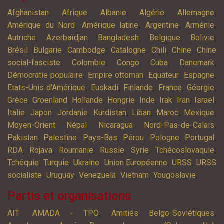
,
,
,
,
,
Afghanistan
Afrique
Albanie
Algérie
Allemagne
,
,
,
,
Amérique du Nord
Amérique latine
Argentine
Arménie
,
,
,
,
,
Autriche
Azerbaïdjan
Bangladesh
Belgique
Bolivie
,
,
,
,
,
,
Brésil
Bulgarie
Cambodge
Catalogne
Chili
Chine
Chine
,
,
,
,
,
social-fasciste
Colombie
Congo
Cuba
Danemark
,
,
,
,
Démocratie populaire
Empire ottoman
Equateur
Espagne
,
,
,
,
,
Etats-Unis d'Amérique
Euskadi
Finlande
France
Géorgie
,
,
,
,
,
,
,
,
Grèce
Groenland
Hollande
Hongrie
Inde
Irak
Iran
Israël
,
,
,
,
,
,
,
Italie
Japon
Jordanie
Kurdistan
Liban
Maroc
Mexique
,
,
,
,
Moyen-Orient
Népal
Nicaragua
Nord-Pas-de-Calais
,
,
,
,
,
,
Pakistan
Palestine
Pays-Bas
Pérou
Pologne
Portugal
,
,
,
,
,
,
RDA
Rojava
Roumanie
Russie
Syrie
Tchécoslovaquie
,
,
,
,
,
Tchéquie
Turquie
Ukraine
Union Européenne
URSS
URSS
,
,
,
,
,
socialiste
Uruguay
Venezuela
Vietnam
Yougoslavie
Partis et organisations
,
,
,
AIT
AMADA - TPO
Amitiés Belgo-Soviétiques