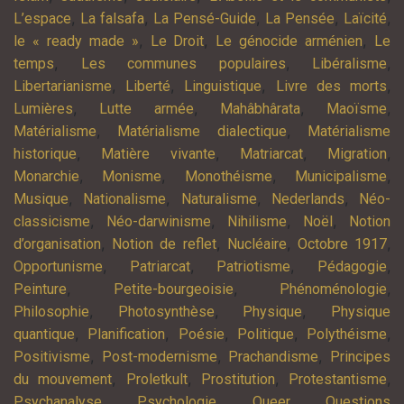
,
,
,
,
,
L’espace
La falsafa
La Pensé-Guide
La Pensée
Laïcité
,
,
,
le « ready made »
Le Droit
Le génocide arménien
Le
,
,
,
temps
Les communes populaires
Libéralisme
,
,
,
,
Libertarianisme
Liberté
Linguistique
Livre des morts
,
,
,
,
Lumières
Lutte armée
Mahâbhârata
Maoïsme
,
,
Matérialisme
Matérialisme dialectique
Matérialisme
,
,
,
,
historique
Matière vivante
Matriarcat
Migration
,
,
,
,
Monarchie
Monisme
Monothéisme
Municipalisme
,
,
,
,
Musique
Nationalisme
Naturalisme
Nederlands
Néo-
,
,
,
,
classicisme
Néo-darwinisme
Nihilisme
Noël
Notion
,
,
,
,
d’organisation
Notion de reflet
Nucléaire
Octobre 1917
,
,
,
,
Opportunisme
Patriarcat
Patriotisme
Pédagogie
,
,
,
Peinture
Petite-bourgeoisie
Phénoménologie
,
,
,
Philosophie
Photosynthèse
Physique
Physique
,
,
,
,
,
quantique
Planification
Poésie
Politique
Polythéisme
,
,
,
Positivisme
Post-modernisme
Prachandisme
Principes
,
,
,
,
du mouvement
Proletkult
Prostitution
Protestantisme
,
,
,
Psychanalyse
Psychologie
Queer
Questions