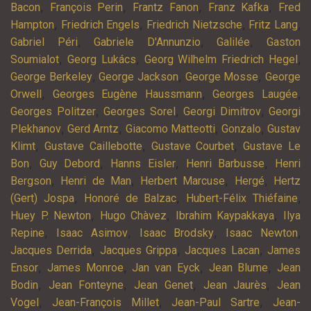
,
,
,
,
Bacon
François Perin
Frantz Fanon
Franz Kafka
Fred
,
,
,
,
Hampton
Friedrich Engels
Friedrich Nietzsche
Fritz Lang
,
,
,
Gabriel Péri
Gabriele D'Annunzio
Galilée
Gaston
,
,
,
Soumialot
Georg Lukács
Georg Wilhelm Friedrich Hegel
,
,
,
George Berkeley
George Jackson
George Mosse
George
,
,
,
Orwell
Georges Eugène Haussmann
Georges Laugée
,
,
,
Georges Politzer
Georges Sorel
Georgi Dimitrov
Georgi
,
,
,
,
Plekhanov
Gerd Arntz
Giacomo Matteotti
Gonzalo
Gustav
,
,
,
Klimt
Gustave Caillebotte
Gustave Courbet
Gustave Le
,
,
,
,
Bon
Guy Debord
Hanns Eisler
Henri Barbusse
Henri
,
,
,
,
Bergson
Henri de Man
Herbert Marcuse
Hergé
Hertz
,
,
,
(Gert) Jospa
Honoré de Balzac
Hubert-Félix Thiéfaine
,
,
,
Huey P. Newton
Hugo Chàvez
Ibrahim Kaypakkaya
Ilya
,
,
,
,
Repine
Isaac Asimov
Isaac Brodsky
Isaac Newton
,
,
,
Jacques Derrida
Jacques Grippa
Jacques Lacan
James
,
,
,
,
Ensor
James Monroe
Jan van Eyck
Jean Blume
Jean
,
,
,
,
Bodin
Jean Fonteyne
Jean Genet
Jean Jaurès
Jean
,
,
,
Vogel
Jean-François Millet
Jean-Paul Sartre
Jean-