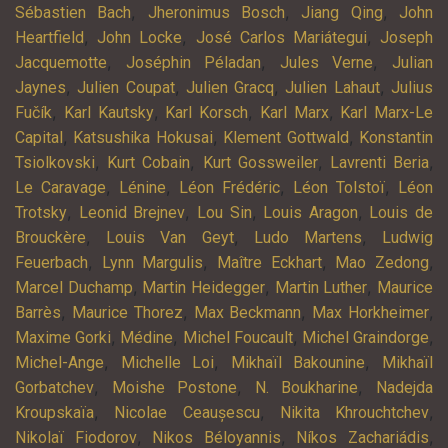
,
,
,
Sébastien Bach
Jheronimus Bosch
Jiang Qing
John
,
,
,
Heartfield
John Locke
José Carlos Mariátegui
Joseph
,
,
,
Jacquemotte
Joséphin Péladan
Jules Verne
Julian
,
,
,
,
Jaynes
Julien Coupat
Julien Gracq
Julien Lahaut
Julius
,
,
,
,
Fučík
Karl Kautsky
Karl Korsch
Karl Marx
Karl Marx-Le
,
,
,
Capital
Katsushika Hokusai
Klement Gottwald
Konstantin
,
,
,
,
Tsiolkovski
Kurt Cobain
Kurt Gossweiler
Lavrenti Beria
,
,
,
,
Le Caravage
Lénine
Léon Frédéric
Léon Tolstoï
Léon
,
,
,
,
Trotsky
Leonid Brejnev
Lou Sin
Louis Aragon
Louis de
,
,
,
Brouckère
Louis Van Geyt
Ludo Martens
Ludwig
,
,
,
,
Feuerbach
Lynn Margulis
Maître Eckhart
Mao Zedong
,
,
,
Marcel Duchamp
Martin Heidegger
Martin Luther
Maurice
,
,
,
,
Barrès
Maurice Thorez
Max Beckmann
Max Horkheimer
,
,
,
,
Maxime Gorki
Médine
Michel Foucault
Michel Graindorge
,
,
,
Michel-Ange
Michelle Loi
Mikhaïl Bakounine
Mikhaïl
,
,
,
Gorbatchev
Moishe Postone
N. Boukharine
Nadejda
,
,
,
Kroupskaïa
Nicolae Ceaușescu
Nikita Khrouchtchev
,
,
,
Nikolaï Fiodorov
Nikos Béloyannis
Níkos Zachariádis