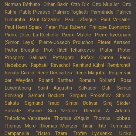
,
,
,
,
Norman Béthune
Orhan Bakir
Otto Dix
Otto Mueller
Otto
,
,
,
,
Rühle
Pablo Picasso
Palmiro Togliatti
Parménide
Patrice
,
,
,
,
Lumumba
Paul Cézanne
Paul Lafargue
Paul Verlaine
,
,
,
Paul-Henri Spaak
Peter Paul Rubens
Philippe Buonarroti
,
,
Pierre Drieu La Rochelle
Pierre Mulele
Pierre Ryckmans
,
,
,
(Simon Leys)
Pierre-Joseph Proudhon
Pieter Aertsen
,
,
,
,
Pieter Brueghel
Piotr Ilitch Tchaïkovski
Platon
Plotin
,
,
,
Prospero Gallinari
Pythagore
Rafael Correa
Raoul
,
,
,
,
,
Hedebouw
Raphaël
Ravachol
Reinhard Kühnl
Rembrandt
,
,
,
Renato Curcio
René Descartes
René Magritte
Rogier van
,
,
,
der Weyden
Roland Barthes
Romain Rolland
Rosa
,
,
,
Luxembourg
Saint Augustin
Salvador Dali
Samad
,
,
,
Behrangi
Samuel Beckett
Sergueï Prokofiev
Shoichi
,
,
,
,
Sakata
Sigmund Freud
Simon Bolivar
Siraj Sikder
,
,
,
,
Socrate
Staline
Sun Ya-tsen
Theodor W. Adorno
,
,
,
Théodore Verstraete
Thomas d’Aquin
Thomas Hobbes
,
,
,
,
Thomas More
Thomas Müntzer
Tintin
Tito
Tommazo
,
,
,
Campanella
Tristan Tzara
Trofim Lyssenko
Ulrike