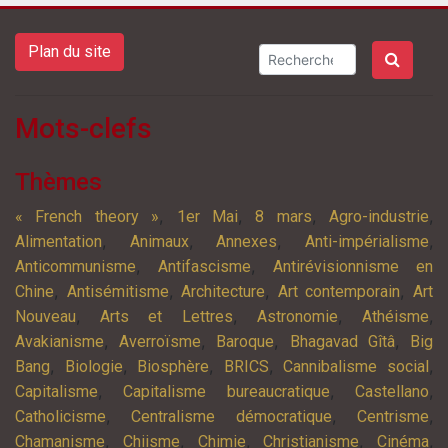
Plan du site
Mots-clefs
Thèmes
,
,
,
,
« French theory »
1er Mai
8 mars
Agro-industrie
,
,
,
,
Alimentation
Animaux
Annexes
Anti-impérialisme
,
,
Anticommunisme
Antifascisme
Antirévisionnisme en
,
,
,
,
Chine
Antisémitisme
Architecture
Art contemporain
Art
,
,
,
,
Nouveau
Arts et Lettres
Astronomie
Athéisme
,
,
,
,
Avakianisme
Averroïsme
Baroque
Bhagavad Gîtâ
Big
,
,
,
,
,
Bang
Biologie
Biosphère
BRICS
Cannibalisme social
,
,
,
Capitalisme
Capitalisme bureaucratique
Castellano
,
,
,
Catholicisme
Centralisme démocratique
Centrisme
,
,
,
,
,
Chamanisme
Chiisme
Chimie
Christianisme
Cinéma