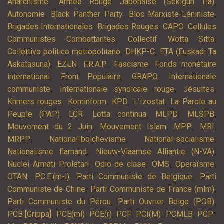
,
,
Anarchisme
Armée Rouge Japonaise (Sekigun Ha)
,
,
,
Autonomie
Black Panther Party
Bloc Marxiste-Léniniste
,
,
,
Brigades Internationales
Brigades Rouges
CAPC
Cellules
,
,
Communistes Combattantes
Collectif Wotta Sitta
,
,
Collettivo politico metropolitano
DHKP-C
ETA (Euskadi Ta
,
,
,
,
Askatasuna)
EZLN
F.R.A.P
Fascisme
Fonds monétaire
,
,
,
international
Front Populaire
GRAPO
Internationale
,
,
,
communiste
Internationale syndicale rouge
Jésuites
,
,
,
,
Khmers rouges
Kominform
KPD
L’Izostat
La Parole au
,
,
,
,
,
Peuple (PAP)
LCR
Lotta continua
MLPD
MLSPB
,
,
,
,
Mouvement du 2 Juin
Mouvement Islam
MPP
MRI
,
,
,
MRPP
National-bolchevisme
National-socialisme
,
,
Nationalisme flamand
Nieuw-Vlaamse Alliantie (N-VA)
,
,
,
,
Nuclei Armati Proletari
Odio de clase
OMS
Operaïsme
,
,
,
OTAN
P.C.E.(m-l)
Parti Communiste de Belgique
Parti
,
,
Communiste de Chine
Parti Communiste de France (mlm)
,
,
Parti Communiste du Pérou
Parti Ouvrier Belge (POB)
,
,
,
,
,
,
PCB [Grippa]
PCE(ml)
PCE(r)
PCF
PCI(M)
PCMLB
PCP-