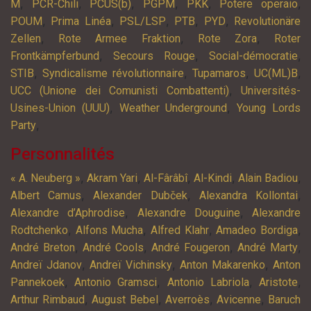
,
,
,
,
,
,
M
PCR-Chili
PCUS(b)
PGPM
PKK
Potere operaio
,
,
,
,
,
POUM
Prima Linéa
PSL/LSP
PTB
PYD
Revolutionäre
,
,
,
Zellen
Rote Armee Fraktion
Rote Zora
Roter
,
,
,
Frontkämpferbund
Secours Rouge
Social-démocratie
,
,
,
,
STIB
Syndicalisme révolutionnaire
Tupamaros
UC(ML)B
,
UCC (Unione dei Comunisti Combattenti)
Universités-
,
,
Usines-Union (UUU)
Weather Underground
Young Lords
,
Party
Personnalités
,
,
,
,
,
« A. Neuberg »
Akram Yari
Al-Fârâbî
Al-Kindi
Alain Badiou
,
,
,
Albert Camus
Alexander Dubček
Alexandra Kollontai
,
,
Alexandre d’Aphrodise
Alexandre Douguine
Alexandre
,
,
,
,
Rodtchenko
Alfons Mucha
Alfred Klahr
Amadeo Bordiga
,
,
,
,
André Breton
André Cools
André Fougeron
André Marty
,
,
,
Andreï Jdanov
Andreï Vichinsky
Anton Makarenko
Anton
,
,
,
,
Pannekoek
Antonio Gramsci
Antonio Labriola
Aristote
,
,
,
,
Arthur Rimbaud
August Bebel
Averroès
Avicenne
Baruch