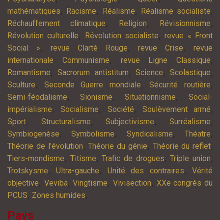
,
,
,
,
mathématiques
Racisme
Réalisme
Réalisme socialiste
,
,
,
Réchauffement climatique
Religion
Révisionnisme
,
,
Révolution culturelle
Révolution socialiste
revue « Front
,
,
,
Social »
revue Clarté Rouge
revue Crise
revue
,
,
internationale Communisme
revue Ligne Classique
,
,
,
,
Romantisme
Sacrorum antistitum
Science
Scolastique
,
,
,
Sculture
Seconde Guerre mondiale
Sécurité routière
,
,
,
Semi-féodalisme
Sionisme
Situationnisme
Social-
,
,
,
,
impérialisme
Socialisme
Société
Soulèvement armé
,
,
,
,
Sport
Structuralisme
Subjectivisme
Surréalisme
,
,
,
,
Symbiogenèse
Symbolisme
Syndicalisme
Théatre
,
,
,
Théorie de l'évolution
Théorie du génie
Théorie du reflet
,
,
,
,
Tiers-mondisme
Titisme
Trafic de drogues
Triple union
,
,
,
Trotskysme
Ultra-gauche
Unité des contraires
Vérité
,
,
,
,
objective
Veviba
Vingtisme
Vivisection
XXe congrès du
,
,
PCUS
Zones humides
Pays