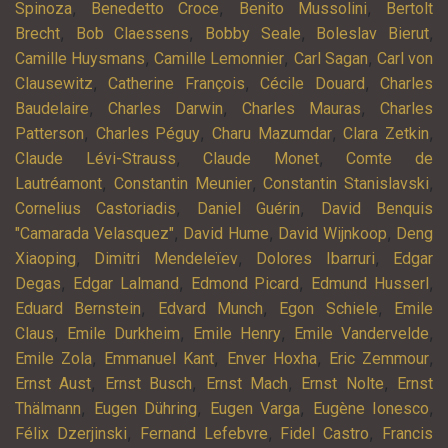
,
,
,
Spinoza
Benedetto Croce
Benito Mussolini
Bertolt
,
,
,
,
Brecht
Bob Claessens
Bobby Seale
Boleslav Bierut
,
,
,
Camille Huysmans
Camille Lemonnier
Carl Sagan
Carl von
,
,
,
Clausewitz
Catherine François
Cécile Douard
Charles
,
,
,
Baudelaire
Charles Darwin
Charles Mauras
Charles
,
,
,
,
Patterson
Charles Péguy
Charu Mazumdar
Clara Zetkin
,
,
Claude Lévi-Strauss
Claude Monet
Comte de
,
,
,
Lautréamont
Constantin Meunier
Constantin Stanislavski
,
,
Cornelius Castoriadis
Daniel Guérin
David Benquis
,
,
,
"Camarada Velasquez"
David Hume
David Wijnkoop
Deng
,
,
,
Xiaoping
Dimitri Mendeleïev
Dolores Ibarruri
Edgar
,
,
,
,
Degas
Edgar Lalmand
Edmond Picard
Edmund Husserl
,
,
,
Eduard Bernstein
Edvard Munch
Egon Schiele
Emile
,
,
,
,
Claus
Emile Durkheim
Emile Henry
Emile Vandervelde
,
,
,
,
Emile Zola
Emmanuel Kant
Enver Hoxha
Eric Zemmour
,
,
,
,
Ernst Aust
Ernst Busch
Ernst Mach
Ernst Nolte
Ernst
,
,
,
,
Thälmann
Eugen Dühring
Eugen Varga
Eugène Ionesco
,
,
,
Félix Dzerjinski
Fernand Lefebvre
Fidel Castro
Francis