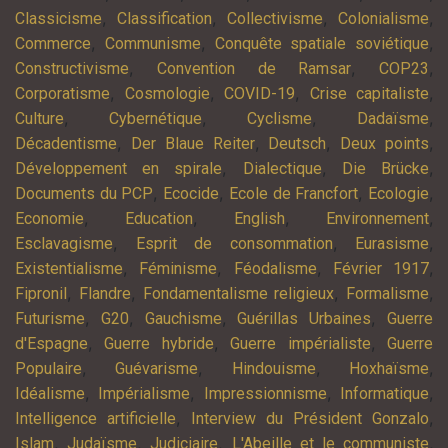
,
,
,
,
Classicisme
Classification
Collectivisme
Colonialisme
,
,
,
Commerce
Communisme
Conquête spatiale soviétique
,
,
,
Constructivisme
Convention de Ramsar
COP23
,
,
,
,
Corporatisme
Cosmologie
COVID-19
Crise capitaliste
,
,
,
,
Culture
Cybernétique
Cyclisme
Dadaïsme
,
,
,
,
Décadentisme
Der Blaue Reiter
Deutsch
Deux points
,
,
,
Développement en spirale
Dialectique
Die Brücke
,
,
,
,
Documents du PCP
Ecocide
Ecole de Francfort
Ecologie
,
,
,
,
Economie
Education
English
Environnement
,
,
,
Esclavagisme
Esprit de consommation
Eurasisme
,
,
,
,
Existentialisme
Féminisme
Féodalisme
Février 1917
,
,
,
,
Fipronil
Flandre
Fondamentalisme religieux
Formalisme
,
,
,
,
Futurisme
G20
Gauchisme
Guérillas Urbaines
Guerre
,
,
,
d'Espagne
Guerre hybride
Guerre impérialiste
Guerre
,
,
,
,
Populaire
Guévarisme
Hindouisme
Hoxhaïsme
,
,
,
,
Idéalisme
Impérialisme
Impressionnisme
Informatique
,
,
Intelligence artificielle
Interview du Président Gonzalo
,
,
,
,
Islam
Judaïsme
Judiciaire
L'Abeille et le communiste