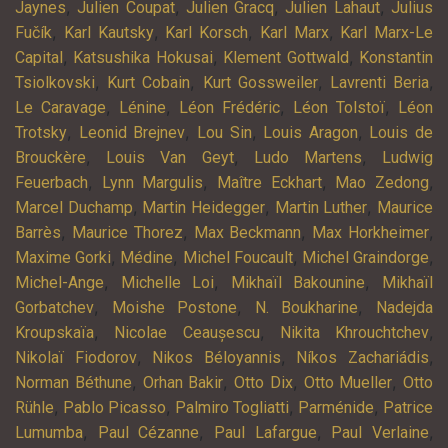
,
,
,
,
Jaynes
Julien Coupat
Julien Gracq
Julien Lahaut
Julius
,
,
,
,
Fučík
Karl Kautsky
Karl Korsch
Karl Marx
Karl Marx-Le
,
,
,
Capital
Katsushika Hokusai
Klement Gottwald
Konstantin
,
,
,
,
Tsiolkovski
Kurt Cobain
Kurt Gossweiler
Lavrenti Beria
,
,
,
,
Le Caravage
Lénine
Léon Frédéric
Léon Tolstoï
Léon
,
,
,
,
Trotsky
Leonid Brejnev
Lou Sin
Louis Aragon
Louis de
,
,
,
Brouckère
Louis Van Geyt
Ludo Martens
Ludwig
,
,
,
,
Feuerbach
Lynn Margulis
Maître Eckhart
Mao Zedong
,
,
,
Marcel Duchamp
Martin Heidegger
Martin Luther
Maurice
,
,
,
,
Barrès
Maurice Thorez
Max Beckmann
Max Horkheimer
,
,
,
,
Maxime Gorki
Médine
Michel Foucault
Michel Graindorge
,
,
,
Michel-Ange
Michelle Loi
Mikhaïl Bakounine
Mikhaïl
,
,
,
Gorbatchev
Moishe Postone
N. Boukharine
Nadejda
,
,
,
Kroupskaïa
Nicolae Ceaușescu
Nikita Khrouchtchev
,
,
,
Nikolaï Fiodorov
Nikos Béloyannis
Níkos Zachariádis
,
,
,
,
Norman Béthune
Orhan Bakir
Otto Dix
Otto Mueller
Otto
,
,
,
,
Rühle
Pablo Picasso
Palmiro Togliatti
Parménide
Patrice
,
,
,
,
Lumumba
Paul Cézanne
Paul Lafargue
Paul Verlaine