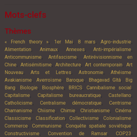
Mots-clefs
Thèmes
,
,
,
,
« French theory »
1er Mai
8 mars
Agro-industrie
,
,
,
,
Alimentation
Animaux
Annexes
Anti-impérialisme
,
,
Anticommunisme
Antifascisme
Antirévisionnisme en
,
,
,
,
Chine
Antisémitisme
Architecture
Art contemporain
Art
,
,
,
,
Nouveau
Arts et Lettres
Astronomie
Athéisme
,
,
,
,
Avakianisme
Averroïsme
Baroque
Bhagavad Gîtâ
Big
,
,
,
,
,
Bang
Biologie
Biosphère
BRICS
Cannibalisme social
,
,
,
Capitalisme
Capitalisme bureaucratique
Castellano
,
,
,
Catholicisme
Centralisme démocratique
Centrisme
,
,
,
,
,
Chamanisme
Chiisme
Chimie
Christianisme
Cinéma
,
,
,
,
Classicisme
Classification
Collectivisme
Colonialisme
,
,
,
Commerce
Communisme
Conquête spatiale soviétique
,
,
,
Constructivisme
Convention de Ramsar
COP23