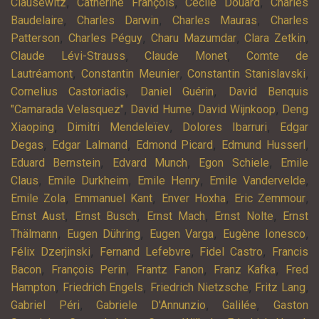
,
,
,
Clausewitz
Catherine François
Cécile Douard
Charles
,
,
,
Baudelaire
Charles Darwin
Charles Mauras
Charles
,
,
,
,
Patterson
Charles Péguy
Charu Mazumdar
Clara Zetkin
,
,
Claude Lévi-Strauss
Claude Monet
Comte de
,
,
,
Lautréamont
Constantin Meunier
Constantin Stanislavski
,
,
Cornelius Castoriadis
Daniel Guérin
David Benquis
,
,
,
"Camarada Velasquez"
David Hume
David Wijnkoop
Deng
,
,
,
Xiaoping
Dimitri Mendeleïev
Dolores Ibarruri
Edgar
,
,
,
,
Degas
Edgar Lalmand
Edmond Picard
Edmund Husserl
,
,
,
Eduard Bernstein
Edvard Munch
Egon Schiele
Emile
,
,
,
,
Claus
Emile Durkheim
Emile Henry
Emile Vandervelde
,
,
,
,
Emile Zola
Emmanuel Kant
Enver Hoxha
Eric Zemmour
,
,
,
,
Ernst Aust
Ernst Busch
Ernst Mach
Ernst Nolte
Ernst
,
,
,
,
Thälmann
Eugen Dühring
Eugen Varga
Eugène Ionesco
,
,
,
Félix Dzerjinski
Fernand Lefebvre
Fidel Castro
Francis
,
,
,
,
Bacon
François Perin
Frantz Fanon
Franz Kafka
Fred
,
,
,
,
Hampton
Friedrich Engels
Friedrich Nietzsche
Fritz Lang
,
,
,
Gabriel Péri
Gabriele D'Annunzio
Galilée
Gaston