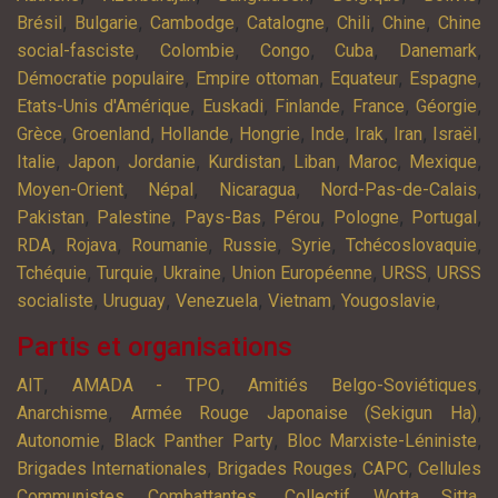
,
,
,
,
,
,
Brésil
Bulgarie
Cambodge
Catalogne
Chili
Chine
Chine
,
,
,
,
,
social-fasciste
Colombie
Congo
Cuba
Danemark
,
,
,
,
Démocratie populaire
Empire ottoman
Equateur
Espagne
,
,
,
,
,
Etats-Unis d'Amérique
Euskadi
Finlande
France
Géorgie
,
,
,
,
,
,
,
,
Grèce
Groenland
Hollande
Hongrie
Inde
Irak
Iran
Israël
,
,
,
,
,
,
,
Italie
Japon
Jordanie
Kurdistan
Liban
Maroc
Mexique
,
,
,
,
Moyen-Orient
Népal
Nicaragua
Nord-Pas-de-Calais
,
,
,
,
,
,
Pakistan
Palestine
Pays-Bas
Pérou
Pologne
Portugal
,
,
,
,
,
,
RDA
Rojava
Roumanie
Russie
Syrie
Tchécoslovaquie
,
,
,
,
,
Tchéquie
Turquie
Ukraine
Union Européenne
URSS
URSS
,
,
,
,
,
socialiste
Uruguay
Venezuela
Vietnam
Yougoslavie
Partis et organisations
,
,
,
AIT
AMADA - TPO
Amitiés Belgo-Soviétiques
,
,
Anarchisme
Armée Rouge Japonaise (Sekigun Ha)
,
,
,
Autonomie
Black Panther Party
Bloc Marxiste-Léniniste
,
,
,
Brigades Internationales
Brigades Rouges
CAPC
Cellules
,
,
Communistes Combattantes
Collectif Wotta Sitta