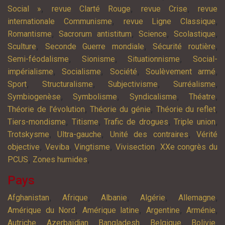
,
,
,
Social »
revue Clarté Rouge
revue Crise
revue
,
,
internationale Communisme
revue Ligne Classique
,
,
,
,
Romantisme
Sacrorum antistitum
Science
Scolastique
,
,
,
Sculture
Seconde Guerre mondiale
Sécurité routière
,
,
,
Semi-féodalisme
Sionisme
Situationnisme
Social-
,
,
,
,
impérialisme
Socialisme
Société
Soulèvement armé
,
,
,
,
Sport
Structuralisme
Subjectivisme
Surréalisme
,
,
,
,
Symbiogenèse
Symbolisme
Syndicalisme
Théatre
,
,
,
Théorie de l'évolution
Théorie du génie
Théorie du reflet
,
,
,
,
Tiers-mondisme
Titisme
Trafic de drogues
Triple union
,
,
,
Trotskysme
Ultra-gauche
Unité des contraires
Vérité
,
,
,
,
objective
Veviba
Vingtisme
Vivisection
XXe congrès du
,
,
PCUS
Zones humides
Pays
,
,
,
,
,
Afghanistan
Afrique
Albanie
Algérie
Allemagne
,
,
,
,
Amérique du Nord
Amérique latine
Argentine
Arménie
,
,
,
,
,
Autriche
Azerbaïdjan
Bangladesh
Belgique
Bolivie