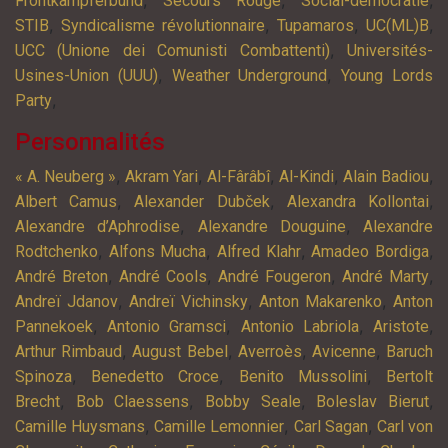
,
,
,
Frontkämpferbund
Secours Rouge
Social-démocratie
,
,
,
,
STIB
Syndicalisme révolutionnaire
Tupamaros
UC(ML)B
,
UCC (Unione dei Comunisti Combattenti)
Universités-
,
,
Usines-Union (UUU)
Weather Underground
Young Lords
,
Party
Personnalités
,
,
,
,
,
« A. Neuberg »
Akram Yari
Al-Fârâbî
Al-Kindi
Alain Badiou
,
,
,
Albert Camus
Alexander Dubček
Alexandra Kollontai
,
,
Alexandre d’Aphrodise
Alexandre Douguine
Alexandre
,
,
,
,
Rodtchenko
Alfons Mucha
Alfred Klahr
Amadeo Bordiga
,
,
,
,
André Breton
André Cools
André Fougeron
André Marty
,
,
,
Andreï Jdanov
Andreï Vichinsky
Anton Makarenko
Anton
,
,
,
,
Pannekoek
Antonio Gramsci
Antonio Labriola
Aristote
,
,
,
,
Arthur Rimbaud
August Bebel
Averroès
Avicenne
Baruch
,
,
,
Spinoza
Benedetto Croce
Benito Mussolini
Bertolt
,
,
,
,
Brecht
Bob Claessens
Bobby Seale
Boleslav Bierut
,
,
,
Camille Huysmans
Camille Lemonnier
Carl Sagan
Carl von