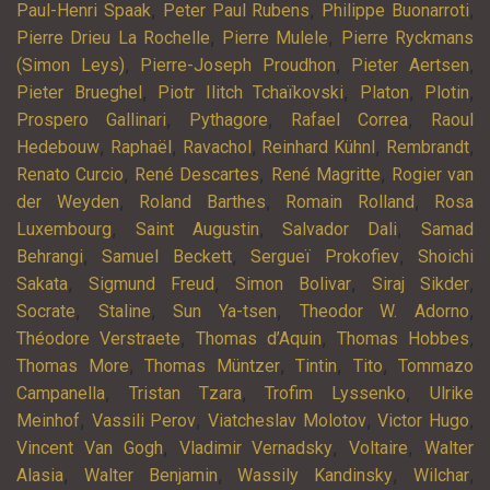
,
,
,
Paul-Henri Spaak
Peter Paul Rubens
Philippe Buonarroti
,
,
Pierre Drieu La Rochelle
Pierre Mulele
Pierre Ryckmans
,
,
,
(Simon Leys)
Pierre-Joseph Proudhon
Pieter Aertsen
,
,
,
,
Pieter Brueghel
Piotr Ilitch Tchaïkovski
Platon
Plotin
,
,
,
Prospero Gallinari
Pythagore
Rafael Correa
Raoul
,
,
,
,
,
Hedebouw
Raphaël
Ravachol
Reinhard Kühnl
Rembrandt
,
,
,
Renato Curcio
René Descartes
René Magritte
Rogier van
,
,
,
der Weyden
Roland Barthes
Romain Rolland
Rosa
,
,
,
Luxembourg
Saint Augustin
Salvador Dali
Samad
,
,
,
Behrangi
Samuel Beckett
Sergueï Prokofiev
Shoichi
,
,
,
,
Sakata
Sigmund Freud
Simon Bolivar
Siraj Sikder
,
,
,
,
Socrate
Staline
Sun Ya-tsen
Theodor W. Adorno
,
,
,
Théodore Verstraete
Thomas d’Aquin
Thomas Hobbes
,
,
,
,
Thomas More
Thomas Müntzer
Tintin
Tito
Tommazo
,
,
,
Campanella
Tristan Tzara
Trofim Lyssenko
Ulrike
,
,
,
,
Meinhof
Vassili Perov
Viatcheslav Molotov
Victor Hugo
,
,
,
Vincent Van Gogh
Vladimir Vernadsky
Voltaire
Walter
,
,
,
,
Alasia
Walter Benjamin
Wassily Kandinsky
Wilchar