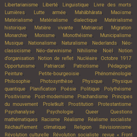
,
,
,
,
Libertarianisme
Liberté
Linguistique
Livre des morts
,
,
,
,
Lumières
Lutte armée
Mahâbhârata
Maoïsme
,
,
Matérialisme
Matérialisme dialectique
Matérialisme
,
,
,
,
historique
Matière vivante
Matriarcat
Migration
,
,
,
,
Monarchie
Monisme
Monothéisme
Municipalisme
,
,
,
,
Musique
Nationalisme
Naturalisme
Nederlands
Néo-
,
,
,
,
classicisme
Néo-darwinisme
Nihilisme
Noël
Notion
,
,
,
,
d’organisation
Notion de reflet
Nucléaire
Octobre 1917
,
,
,
,
Opportunisme
Patriarcat
Patriotisme
Pédagogie
,
,
,
Peinture
Petite-bourgeoisie
Phénoménologie
,
,
,
Philosophie
Photosynthèse
Physique
Physique
,
,
,
,
,
quantique
Planification
Poésie
Politique
Polythéisme
,
,
,
Positivisme
Post-modernisme
Prachandisme
Principes
,
,
,
,
du mouvement
Proletkult
Prostitution
Protestantisme
,
,
,
Psychanalyse
Psychologie
Queer
Questions
,
,
,
,
mathématiques
Racisme
Réalisme
Réalisme socialiste
,
,
,
Réchauffement climatique
Religion
Révisionnisme
,
,
Révolution culturelle
Révolution socialiste
revue « Front