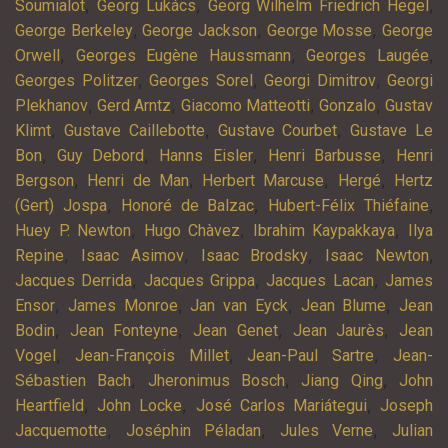
,
,
,
Soumialot
Georg Lukács
Georg Wilhelm Friedrich Hegel
,
,
,
George Berkeley
George Jackson
George Mosse
George
,
,
,
Orwell
Georges Eugène Haussmann
Georges Laugée
,
,
,
Georges Politzer
Georges Sorel
Georgi Dimitrov
Georgi
,
,
,
,
Plekhanov
Gerd Arntz
Giacomo Matteotti
Gonzalo
Gustav
,
,
,
Klimt
Gustave Caillebotte
Gustave Courbet
Gustave Le
,
,
,
,
Bon
Guy Debord
Hanns Eisler
Henri Barbusse
Henri
,
,
,
,
Bergson
Henri de Man
Herbert Marcuse
Hergé
Hertz
,
,
,
(Gert) Jospa
Honoré de Balzac
Hubert-Félix Thiéfaine
,
,
,
Huey P. Newton
Hugo Chàvez
Ibrahim Kaypakkaya
Ilya
,
,
,
,
Repine
Isaac Asimov
Isaac Brodsky
Isaac Newton
,
,
,
Jacques Derrida
Jacques Grippa
Jacques Lacan
James
,
,
,
,
Ensor
James Monroe
Jan van Eyck
Jean Blume
Jean
,
,
,
,
Bodin
Jean Fonteyne
Jean Genet
Jean Jaurès
Jean
,
,
,
Vogel
Jean-François Millet
Jean-Paul Sartre
Jean-
,
,
,
Sébastien Bach
Jheronimus Bosch
Jiang Qing
John
,
,
,
Heartfield
John Locke
José Carlos Mariátegui
Joseph
,
,
,
Jacquemotte
Joséphin Péladan
Jules Verne
Julian