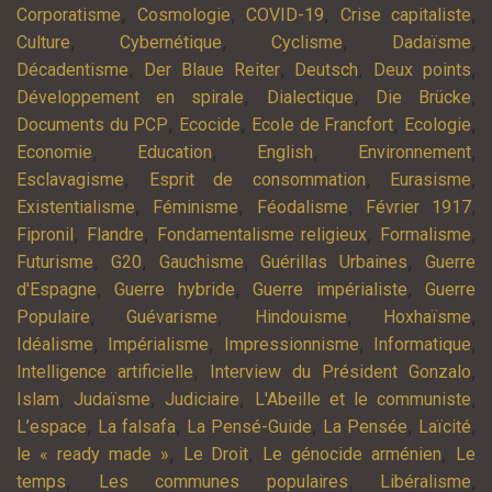
,
,
,
,
Corporatisme
Cosmologie
COVID-19
Crise capitaliste
,
,
,
,
Culture
Cybernétique
Cyclisme
Dadaïsme
,
,
,
,
Décadentisme
Der Blaue Reiter
Deutsch
Deux points
,
,
,
Développement en spirale
Dialectique
Die Brücke
,
,
,
,
Documents du PCP
Ecocide
Ecole de Francfort
Ecologie
,
,
,
,
Economie
Education
English
Environnement
,
,
,
Esclavagisme
Esprit de consommation
Eurasisme
,
,
,
,
Existentialisme
Féminisme
Féodalisme
Février 1917
,
,
,
,
Fipronil
Flandre
Fondamentalisme religieux
Formalisme
,
,
,
,
Futurisme
G20
Gauchisme
Guérillas Urbaines
Guerre
,
,
,
d'Espagne
Guerre hybride
Guerre impérialiste
Guerre
,
,
,
,
Populaire
Guévarisme
Hindouisme
Hoxhaïsme
,
,
,
,
Idéalisme
Impérialisme
Impressionnisme
Informatique
,
,
Intelligence artificielle
Interview du Président Gonzalo
,
,
,
,
Islam
Judaïsme
Judiciaire
L'Abeille et le communiste
,
,
,
,
,
L’espace
La falsafa
La Pensé-Guide
La Pensée
Laïcité
,
,
,
le « ready made »
Le Droit
Le génocide arménien
Le
,
,
,
temps
Les communes populaires
Libéralisme