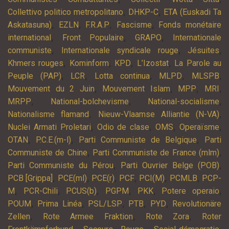
,
,
Collettivo politico metropolitano
DHKP-C
ETA (Euskadi Ta
,
,
,
,
Askatasuna)
EZLN
F.R.A.P
Fascisme
Fonds monétaire
,
,
,
international
Front Populaire
GRAPO
Internationale
,
,
,
communiste
Internationale syndicale rouge
Jésuites
,
,
,
,
Khmers rouges
Kominform
KPD
L’Izostat
La Parole au
,
,
,
,
,
Peuple (PAP)
LCR
Lotta continua
MLPD
MLSPB
,
,
,
,
Mouvement du 2 Juin
Mouvement Islam
MPP
MRI
,
,
,
MRPP
National-bolchevisme
National-socialisme
,
,
Nationalisme flamand
Nieuw-Vlaamse Alliantie (N-VA)
,
,
,
,
Nuclei Armati Proletari
Odio de clase
OMS
Operaïsme
,
,
,
OTAN
P.C.E.(m-l)
Parti Communiste de Belgique
Parti
,
,
Communiste de Chine
Parti Communiste de France (mlm)
,
,
Parti Communiste du Pérou
Parti Ouvrier Belge (POB)
,
,
,
,
,
,
PCB [Grippa]
PCE(ml)
PCE(r)
PCF
PCI(M)
PCMLB
PCP-
,
,
,
,
,
,
M
PCR-Chili
PCUS(b)
PGPM
PKK
Potere operaio
,
,
,
,
,
POUM
Prima Linéa
PSL/LSP
PTB
PYD
Revolutionäre
,
,
,
Zellen
Rote Armee Fraktion
Rote Zora
Roter