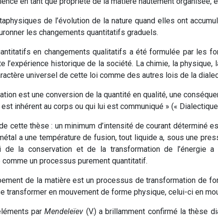
cience en tant que propriété de la matière hautement organisée, e
aphysiques de l’évolution de la nature quand elles ont accumu
uronner les changements quantitatifs graduels.
ntitatifs en changements qualitatifs a été formulée par les f
e l’expérience historique de la société. La chimie, la physique, l
ractère universel de cette loi comme des autres lois de la dialec
cation est une conversion de la quantité en qualité, une conséque
est inhérent au corps ou qui lui est communiqué » (« Dialectique d
e cette thèse : un minimum d’intensité de courant déterminé es
t métal a une température de fusion, tout liquide a, sous une pre
loi de la conservation et de la transformation de l’énergie 
comme un processus purement quantitatif.
pement de la matière est un processus de transformation de f
se transformer en mouvement de forme physique, celui-ci en mo
éléments par
Mendeleïev
(V.) a brillamment confirmé la thèse 