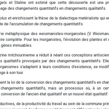
Engels et Staline ont estimé que cette découverte est une pr
sage des changements quantitatifs en changements qualitatifs.
lus et enrichissent la thèse de la dialectique matérialiste qui
ite de l’accumulation de changements quantitatifs.
éorie métaphysique des weismanistes-morganistes (V.
Weisman
oire complète. Pour les morganistes, l’évolution des plantes e
s gènes immuables.
rine mitchourinienne a réduit à néant ces conceptions antiscienti
 qualitatifs provoqués par des changements quantitatifs. Ell
organismes s’adaptent à leurs conditions d’existence, se modi
nge à son tour.
ement la loi de la conversion des changements quantitatifs en ch
changements quantitatifs, mais un processus où, à un cert
conversion de l’ancien état qualitatif en un nouvel état qualitatif.
uctives, de la productivité du travail au sein de la commune pri