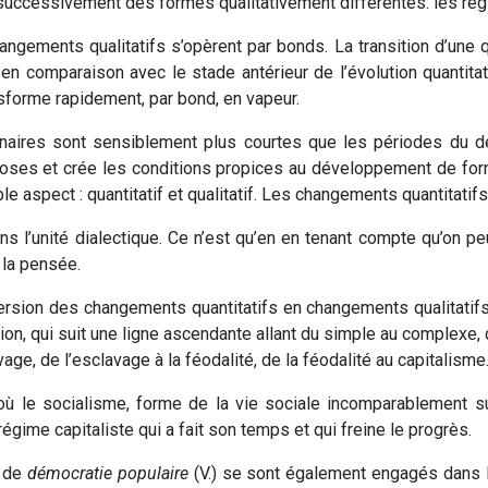
 successivement des formes qualitativement différentes: les régi
ngements qualitatifs s’opèrent par bonds. La transition d’une q
en comparaison avec le stade antérieur de l’évolution quantitat
nsforme rapidement, par bond, en vapeur.
nnaires sont sensiblement plus courtes que les périodes du d
hoses et crée les conditions propices au développement de forme
uble aspect : quantitatif et qualitatif. Les changements quantitati
l’unité dialectique. Ce n’est qu’en en tenant compte qu’on pe
 la pensée.
ion des changements quantitatifs en changements qualitatifs, i
on, qui suit une ligne ascendante allant du simple au complexe, d
age, de l’esclavage à la féodalité, de la féodalité au capitalisme
 où le socialisme, forme de la vie sociale incomparablement s
égime capitaliste qui a fait son temps et qui freine le progrès.
s de
démocratie populaire
(V.) se sont également engagés dans la