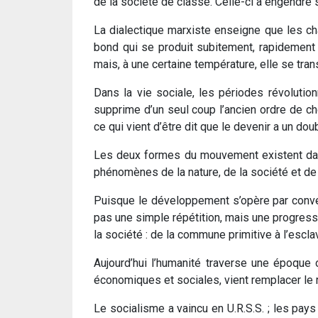
de la société de classe. Celle-ci a engendré
La dialectique marxiste enseigne que les cha
bond qui se produit subitement, rapidement 
mais, à une certaine température, elle se tra
Dans la vie sociale, les périodes révolutio
supprime d’un seul coup l’ancien ordre de c
ce qui vient d’être dit que le devenir a un do
Les deux formes du mouvement existent dans 
phénomènes de la nature, de la société et de
Puisque le développement s’opère par convers
pas une simple répétition, mais une progressi
la société : de la commune primitive à l’esclav
Aujourd’hui l’humanité traverse une époque
économiques et sociales, vient remplacer le r
Le socialisme a vaincu en U.R.S.S. ; les pay