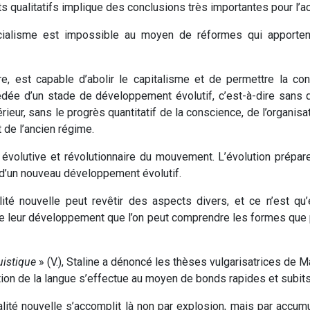
qualitatifs implique des conclusions très importantes pour l’act
socialisme est impossible au moyen de réformes qui apporten
re, est capable d’abolir le capitalisme et de permettre la co
cédée d’un stade de développement évolutif, c’est-à-dire sans 
rieur, sans le progrès quantitatif de la conscience, de l’organisa
 de l’ancien régime.
volutive et révolutionnaire du mouvement. L’évolution prépare l
s d’un nouveau développement évolutif.
lité nouvelle peut revêtir des aspects divers, et ce n’est q
e leur développement que l’on peut comprendre les formes qu
uistique
» (V.), Staline a dénoncé les thèses vulgarisatrices de M
ution de la langue s’effectue au moyen de bonds rapides et subits
lité nouvelle s’accomplit là non par explosion, mais par accumu