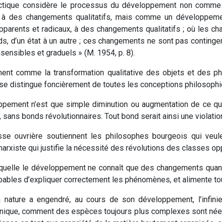
alectique considère le processus du développement non comme
as à des changements qualitatifs, mais comme un développeme
pparents et radicaux, à des changements qualitatifs ; où les ch
s, d’un état à un autre ; ces changements ne sont pas contingen
sensibles et graduels » (M. 1954, p. 8).
ent comme la transformation qualitative des objets et des 
e se distingue foncièrement de toutes les conceptions philosophi
ppement n’est que simple diminution ou augmentation de ce qui
l, sans bonds révolutionnaires. Tout bond serait ainsi une violatio
sse ouvrière soutiennent les philosophes bourgeois qui veulen
e marxiste qui justifie la nécessité des révolutions des classes o
quelle le développement ne connaît que des changements quantit
pables d’expliquer correctement les phénomènes, et alimente tout
nature a engendré, au cours de son développement, l’infinie
organique, comment des espèces toujours plus complexes sont née