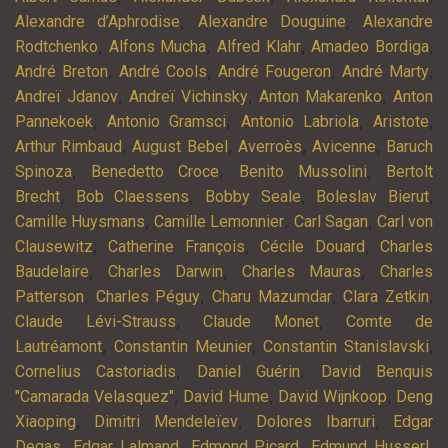
,
,
Alexandre d’Aphrodise
Alexandre Douguine
Alexandre
,
,
,
,
Rodtchenko
Alfons Mucha
Alfred Klahr
Amadeo Bordiga
,
,
,
,
André Breton
André Cools
André Fougeron
André Marty
,
,
,
Andreï Jdanov
Andreï Vichinsky
Anton Makarenko
Anton
,
,
,
,
Pannekoek
Antonio Gramsci
Antonio Labriola
Aristote
,
,
,
,
Arthur Rimbaud
August Bebel
Averroès
Avicenne
Baruch
,
,
,
Spinoza
Benedetto Croce
Benito Mussolini
Bertolt
,
,
,
,
Brecht
Bob Claessens
Bobby Seale
Boleslav Bierut
,
,
,
Camille Huysmans
Camille Lemonnier
Carl Sagan
Carl von
,
,
,
Clausewitz
Catherine François
Cécile Douard
Charles
,
,
,
Baudelaire
Charles Darwin
Charles Mauras
Charles
,
,
,
,
Patterson
Charles Péguy
Charu Mazumdar
Clara Zetkin
,
,
Claude Lévi-Strauss
Claude Monet
Comte de
,
,
,
Lautréamont
Constantin Meunier
Constantin Stanislavski
,
,
Cornelius Castoriadis
Daniel Guérin
David Benquis
,
,
,
"Camarada Velasquez"
David Hume
David Wijnkoop
Deng
,
,
,
Xiaoping
Dimitri Mendeleïev
Dolores Ibarruri
Edgar
,
,
,
,
Degas
Edgar Lalmand
Edmond Picard
Edmund Husserl