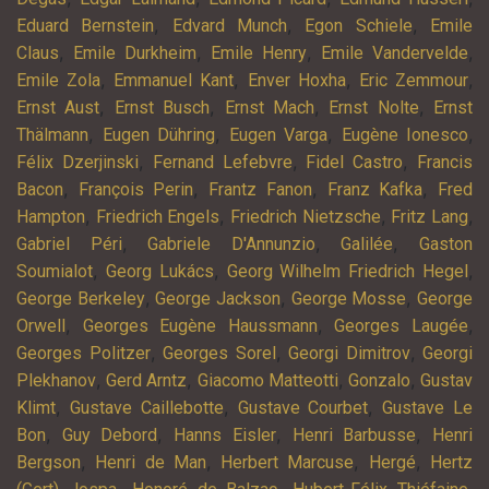
,
,
,
Eduard Bernstein
Edvard Munch
Egon Schiele
Emile
,
,
,
,
Claus
Emile Durkheim
Emile Henry
Emile Vandervelde
,
,
,
,
Emile Zola
Emmanuel Kant
Enver Hoxha
Eric Zemmour
,
,
,
,
Ernst Aust
Ernst Busch
Ernst Mach
Ernst Nolte
Ernst
,
,
,
,
Thälmann
Eugen Dühring
Eugen Varga
Eugène Ionesco
,
,
,
Félix Dzerjinski
Fernand Lefebvre
Fidel Castro
Francis
,
,
,
,
Bacon
François Perin
Frantz Fanon
Franz Kafka
Fred
,
,
,
,
Hampton
Friedrich Engels
Friedrich Nietzsche
Fritz Lang
,
,
,
Gabriel Péri
Gabriele D'Annunzio
Galilée
Gaston
,
,
,
Soumialot
Georg Lukács
Georg Wilhelm Friedrich Hegel
,
,
,
George Berkeley
George Jackson
George Mosse
George
,
,
,
Orwell
Georges Eugène Haussmann
Georges Laugée
,
,
,
Georges Politzer
Georges Sorel
Georgi Dimitrov
Georgi
,
,
,
,
Plekhanov
Gerd Arntz
Giacomo Matteotti
Gonzalo
Gustav
,
,
,
Klimt
Gustave Caillebotte
Gustave Courbet
Gustave Le
,
,
,
,
Bon
Guy Debord
Hanns Eisler
Henri Barbusse
Henri
,
,
,
,
Bergson
Henri de Man
Herbert Marcuse
Hergé
Hertz