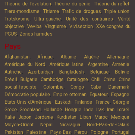
,
,
,
Théorie de l'évolution
Théorie du génie
Théorie du reflet
,
,
,
,
Tiers-mondisme
Titisme
Trafic de drogues
Triple union
,
,
,
Trotskysme
Ultra-gauche
Unité des contraires
Vérité
,
,
,
,
objective
Veviba
Vingtisme
Vivisection
XXe congrès du
,
,
PCUS
Zones humides
Pays
,
,
,
,
,
Afghanistan
Afrique
Albanie
Algérie
Allemagne
,
,
,
,
Amérique du Nord
Amérique latine
Argentine
Arménie
,
,
,
,
,
Autriche
Azerbaïdjan
Bangladesh
Belgique
Bolivie
,
,
,
,
,
,
Brésil
Bulgarie
Cambodge
Catalogne
Chili
Chine
Chine
,
,
,
,
,
social-fasciste
Colombie
Congo
Cuba
Danemark
,
,
,
,
Démocratie populaire
Empire ottoman
Equateur
Espagne
,
,
,
,
,
Etats-Unis d'Amérique
Euskadi
Finlande
France
Géorgie
,
,
,
,
,
,
,
,
Grèce
Groenland
Hollande
Hongrie
Inde
Irak
Iran
Israël
,
,
,
,
,
,
,
Italie
Japon
Jordanie
Kurdistan
Liban
Maroc
Mexique
,
,
,
,
Moyen-Orient
Népal
Nicaragua
Nord-Pas-de-Calais
,
,
,
,
,
,
Pakistan
Palestine
Pays-Bas
Pérou
Pologne
Portugal