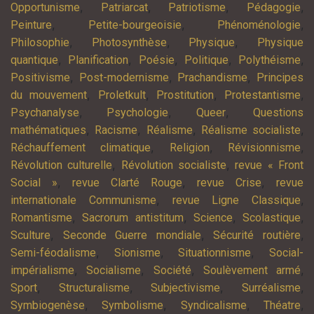
,
,
,
,
Opportunisme
Patriarcat
Patriotisme
Pédagogie
,
,
,
Peinture
Petite-bourgeoisie
Phénoménologie
,
,
,
Philosophie
Photosynthèse
Physique
Physique
,
,
,
,
,
quantique
Planification
Poésie
Politique
Polythéisme
,
,
,
Positivisme
Post-modernisme
Prachandisme
Principes
,
,
,
,
du mouvement
Proletkult
Prostitution
Protestantisme
,
,
,
Psychanalyse
Psychologie
Queer
Questions
,
,
,
,
mathématiques
Racisme
Réalisme
Réalisme socialiste
,
,
,
Réchauffement climatique
Religion
Révisionnisme
,
,
Révolution culturelle
Révolution socialiste
revue « Front
,
,
,
Social »
revue Clarté Rouge
revue Crise
revue
,
,
internationale Communisme
revue Ligne Classique
,
,
,
,
Romantisme
Sacrorum antistitum
Science
Scolastique
,
,
,
Sculture
Seconde Guerre mondiale
Sécurité routière
,
,
,
Semi-féodalisme
Sionisme
Situationnisme
Social-
,
,
,
,
impérialisme
Socialisme
Société
Soulèvement armé
,
,
,
,
Sport
Structuralisme
Subjectivisme
Surréalisme
,
,
,
,
Symbiogenèse
Symbolisme
Syndicalisme
Théatre