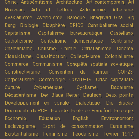
,
,
,
,
Chine
Antisémitisme
Architecture
Art contemporain
Art
,
,
,
,
Nouveau
Arts et Lettres
Astronomie
Athéisme
,
,
,
,
Avakianisme
Averroïsme
Baroque
Bhagavad Gîtâ
Big
,
,
,
,
,
Bang
Biologie
Biosphère
BRICS
Cannibalisme social
,
,
,
Capitalisme
Capitalisme bureaucratique
Castellano
,
,
,
Catholicisme
Centralisme démocratique
Centrisme
,
,
,
,
,
Chamanisme
Chiisme
Chimie
Christianisme
Cinéma
,
,
,
,
Classicisme
Classification
Collectivisme
Colonialisme
,
,
,
Commerce
Communisme
Conquête spatiale soviétique
,
,
,
Constructivisme
Convention de Ramsar
COP23
,
,
,
,
Corporatisme
Cosmologie
COVID-19
Crise capitaliste
,
,
,
,
Culture
Cybernétique
Cyclisme
Dadaïsme
,
,
,
,
Décadentisme
Der Blaue Reiter
Deutsch
Deux points
,
,
,
Développement en spirale
Dialectique
Die Brücke
,
,
,
,
Documents du PCP
Ecocide
Ecole de Francfort
Ecologie
,
,
,
,
Economie
Education
English
Environnement
,
,
,
Esclavagisme
Esprit de consommation
Eurasisme
,
,
,
,
Existentialisme
Féminisme
Féodalisme
Février 1917