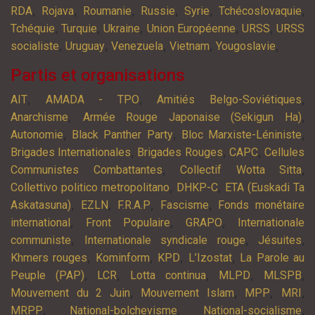
,
,
,
,
,
,
RDA
Rojava
Roumanie
Russie
Syrie
Tchécoslovaquie
,
,
,
,
,
Tchéquie
Turquie
Ukraine
Union Européenne
URSS
URSS
,
,
,
,
,
socialiste
Uruguay
Venezuela
Vietnam
Yougoslavie
Partis et organisations
,
,
,
AIT
AMADA - TPO
Amitiés Belgo-Soviétiques
,
,
Anarchisme
Armée Rouge Japonaise (Sekigun Ha)
,
,
,
Autonomie
Black Panther Party
Bloc Marxiste-Léniniste
,
,
,
Brigades Internationales
Brigades Rouges
CAPC
Cellules
,
,
Communistes Combattantes
Collectif Wotta Sitta
,
,
Collettivo politico metropolitano
DHKP-C
ETA (Euskadi Ta
,
,
,
,
Askatasuna)
EZLN
F.R.A.P
Fascisme
Fonds monétaire
,
,
,
international
Front Populaire
GRAPO
Internationale
,
,
,
communiste
Internationale syndicale rouge
Jésuites
,
,
,
,
Khmers rouges
Kominform
KPD
L’Izostat
La Parole au
,
,
,
,
,
Peuple (PAP)
LCR
Lotta continua
MLPD
MLSPB
,
,
,
,
Mouvement du 2 Juin
Mouvement Islam
MPP
MRI
,
,
,
MRPP
National-bolchevisme
National-socialisme