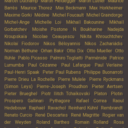
,
,
,
Marcel Duchamp
Martin Heidegger
Martin Luther
Maurice
,
,
,
,
Barrès
Maurice Thorez
Max Beckmann
Max Horkheimer
,
,
,
,
Maxime Gorki
Médine
Michel Foucault
Michel Graindorge
,
,
,
Michel-Ange
Michelle Loi
Mikhaïl Bakounine
Mikhaïl
,
,
,
Gorbatchev
Moishe Postone
N. Boukharine
Nadejda
,
,
,
Kroupskaïa
Nicolae Ceaușescu
Nikita Khrouchtchev
,
,
,
Nikolaï Fiodorov
Nikos Béloyannis
Níkos Zachariádis
,
,
,
,
Norman Béthune
Orhan Bakir
Otto Dix
Otto Mueller
Otto
,
,
,
,
Rühle
Pablo Picasso
Palmiro Togliatti
Parménide
Patrice
,
,
,
,
Lumumba
Paul Cézanne
Paul Lafargue
Paul Verlaine
,
,
,
Paul-Henri Spaak
Peter Paul Rubens
Philippe Buonarroti
,
,
Pierre Drieu La Rochelle
Pierre Mulele
Pierre Ryckmans
,
,
,
(Simon Leys)
Pierre-Joseph Proudhon
Pieter Aertsen
,
,
,
,
Pieter Brueghel
Piotr Ilitch Tchaïkovski
Platon
Plotin
,
,
,
Prospero Gallinari
Pythagore
Rafael Correa
Raoul
,
,
,
,
,
Hedebouw
Raphaël
Ravachol
Reinhard Kühnl
Rembrandt
,
,
,
Renato Curcio
René Descartes
René Magritte
Rogier van
,
,
,
der Weyden
Roland Barthes
Romain Rolland
Rosa