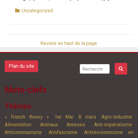
Uncategorized
Revenir en haut de la page.
Plan du site
Mots-clefs
Thèmes
,
,
,
,
« French theory »
1er Mai
8 mars
Agro-industrie
,
,
,
,
Alimentation
Animaux
Annexes
Anti-impérialisme
,
,
Anticommunisme
Antifascisme
Antirévisionnisme en