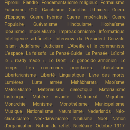
,
,
,
,
Fipronil
Flandre
Fondamentalisme religieux
Formalisme
,
,
,
,
Futurisme
G20
Gauchisme
Guérillas Urbaines
Guerre
,
,
,
d'Espagne
Guerre hybride
Guerre impérialiste
Guerre
,
,
,
,
Populaire
Guévarisme
Hindouisme
Hoxhaïsme
,
,
,
,
Idéalisme
Impérialisme
Impressionnisme
Informatique
,
,
Intelligence artificielle
Interview du Président Gonzalo
,
,
,
,
Islam
Judaïsme
Judiciaire
L'Abeille et le communiste
,
,
,
,
,
L’espace
La falsafa
La Pensé-Guide
La Pensée
Laïcité
,
,
,
le « ready made »
Le Droit
Le génocide arménien
Le
,
,
,
temps
Les communes populaires
Libéralisme
,
,
,
,
Libertarianisme
Liberté
Linguistique
Livre des morts
,
,
,
,
Lumières
Lutte armée
Mahâbhârata
Maoïsme
,
,
Matérialisme
Matérialisme dialectique
Matérialisme
,
,
,
,
historique
Matière vivante
Matriarcat
Migration
,
,
,
,
Monarchie
Monisme
Monothéisme
Municipalisme
,
,
,
,
Musique
Nationalisme
Naturalisme
Nederlands
Néo-
,
,
,
,
classicisme
Néo-darwinisme
Nihilisme
Noël
Notion
,
,
,
,
d’organisation
Notion de reflet
Nucléaire
Octobre 1917