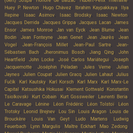
,
,
,
(Gert) Jospa
Honoré de Balzac
Hubert-Félix Thiéfaine
,
,
,
Huey P. Newton
Hugo Chàvez
Ibrahim Kaypakkaya
Ilya
,
,
,
,
Repine
Isaac Asimov
Isaac Brodsky
Isaac Newton
,
,
,
Jacques Derrida
Jacques Grippa
Jacques Lacan
James
,
,
,
,
Ensor
James Monroe
Jan van Eyck
Jean Blume
Jean
,
,
,
,
Bodin
Jean Fonteyne
Jean Genet
Jean Jaurès
Jean
,
,
,
Vogel
Jean-François Millet
Jean-Paul Sartre
Jean-
,
,
,
Sébastien Bach
Jheronimus Bosch
Jiang Qing
John
,
,
,
Heartfield
John Locke
José Carlos Mariátegui
Joseph
,
,
,
Jacquemotte
Joséphin Péladan
Jules Verne
Julian
,
,
,
,
Jaynes
Julien Coupat
Julien Gracq
Julien Lahaut
Julius
,
,
,
,
Fučík
Karl Kautsky
Karl Korsch
Karl Marx
Karl Marx-Le
,
,
,
Capital
Katsushika Hokusai
Klement Gottwald
Konstantin
,
,
,
,
Tsiolkovski
Kurt Cobain
Kurt Gossweiler
Lavrenti Beria
,
,
,
,
Le Caravage
Lénine
Léon Frédéric
Léon Tolstoï
Léon
,
,
,
,
Trotsky
Leonid Brejnev
Lou Sin
Louis Aragon
Louis de
,
,
,
Brouckère
Louis Van Geyt
Ludo Martens
Ludwig
,
,
,
,
Feuerbach
Lynn Margulis
Maître Eckhart
Mao Zedong