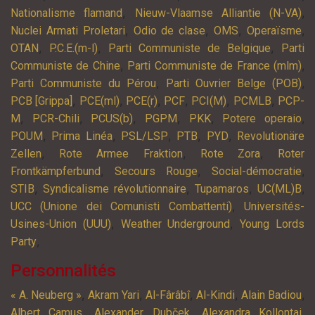
,
,
Nationalisme flamand
Nieuw-Vlaamse Alliantie (N-VA)
,
,
,
,
Nuclei Armati Proletari
Odio de clase
OMS
Operaïsme
,
,
,
OTAN
P.C.E.(m-l)
Parti Communiste de Belgique
Parti
,
,
Communiste de Chine
Parti Communiste de France (mlm)
,
,
Parti Communiste du Pérou
Parti Ouvrier Belge (POB)
,
,
,
,
,
,
PCB [Grippa]
PCE(ml)
PCE(r)
PCF
PCI(M)
PCMLB
PCP-
,
,
,
,
,
,
M
PCR-Chili
PCUS(b)
PGPM
PKK
Potere operaio
,
,
,
,
,
POUM
Prima Linéa
PSL/LSP
PTB
PYD
Revolutionäre
,
,
,
Zellen
Rote Armee Fraktion
Rote Zora
Roter
,
,
,
Frontkämpferbund
Secours Rouge
Social-démocratie
,
,
,
,
STIB
Syndicalisme révolutionnaire
Tupamaros
UC(ML)B
,
UCC (Unione dei Comunisti Combattenti)
Universités-
,
,
Usines-Union (UUU)
Weather Underground
Young Lords
,
Party
Personnalités
,
,
,
,
,
« A. Neuberg »
Akram Yari
Al-Fârâbî
Al-Kindi
Alain Badiou
,
,
,
Albert Camus
Alexander Dubček
Alexandra Kollontai