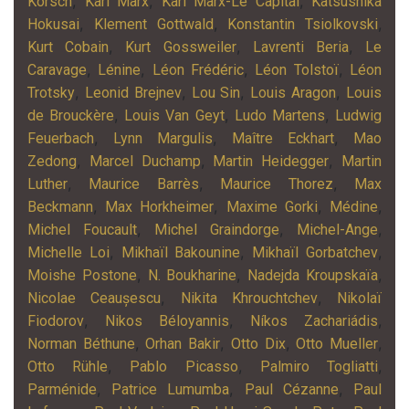
,
,
,
Korsch
Karl Marx
Karl Marx-Le Capital
Katsushika
,
,
,
Hokusai
Klement Gottwald
Konstantin Tsiolkovski
,
,
,
Kurt Cobain
Kurt Gossweiler
Lavrenti Beria
Le
,
,
,
,
Caravage
Lénine
Léon Frédéric
Léon Tolstoï
Léon
,
,
,
,
Trotsky
Leonid Brejnev
Lou Sin
Louis Aragon
Louis
,
,
,
de Brouckère
Louis Van Geyt
Ludo Martens
Ludwig
,
,
,
Feuerbach
Lynn Margulis
Maître Eckhart
Mao
,
,
,
Zedong
Marcel Duchamp
Martin Heidegger
Martin
,
,
,
Luther
Maurice Barrès
Maurice Thorez
Max
,
,
,
,
Beckmann
Max Horkheimer
Maxime Gorki
Médine
,
,
,
Michel Foucault
Michel Graindorge
Michel-Ange
,
,
,
Michelle Loi
Mikhaïl Bakounine
Mikhaïl Gorbatchev
,
,
,
Moishe Postone
N. Boukharine
Nadejda Kroupskaïa
,
,
Nicolae Ceaușescu
Nikita Khrouchtchev
Nikolaï
,
,
,
Fiodorov
Nikos Béloyannis
Níkos Zachariádis
,
,
,
,
Norman Béthune
Orhan Bakir
Otto Dix
Otto Mueller
,
,
,
Otto Rühle
Pablo Picasso
Palmiro Togliatti
,
,
,
Parménide
Patrice Lumumba
Paul Cézanne
Paul