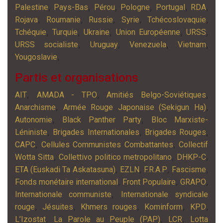
,
,
,
,
,
,
Palestine
Pays-Bas
Pérou
Pologne
Portugal
RDA
,
,
,
,
,
Rojava
Roumanie
Russie
Syrie
Tchécoslovaquie
,
,
,
,
,
Tchéquie
Turquie
Ukraine
Union Européenne
URSS
,
,
,
,
URSS socialiste
Uruguay
Venezuela
Vietnam
,
Yougoslavie
Partis et organisations
,
,
,
AIT
AMADA - TPO
Amitiés Belgo-Soviétiques
,
,
Anarchisme
Armée Rouge Japonaise (Sekigun Ha)
,
,
Autonomie
Black Panther Party
Bloc Marxiste-
,
,
,
Léniniste
Brigades Internationales
Brigades Rouges
,
,
CAPC
Cellules Communistes Combattantes
Collectif
,
,
,
Wotta Sitta
Collettivo politico metropolitano
DHKP-C
,
,
,
,
ETA (Euskadi Ta Askatasuna)
EZLN
F.R.A.P
Fascisme
,
,
,
Fonds monétaire international
Front Populaire
GRAPO
,
Internationale communiste
Internationale syndicale
,
,
,
,
,
rouge
Jésuites
Khmers rouges
Kominform
KPD
,
,
,
L’Izostat
La Parole au Peuple (PAP)
LCR
Lotta