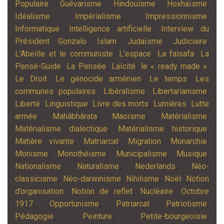
,
,
,
,
Populaire
Guévarisme
Hindouisme
Hoxhaïsme
,
,
,
Idéalisme
Impérialisme
Impressionnisme
,
,
Informatique
Intelligence artificielle
Interview du
,
,
,
,
Président Gonzalo
Islam
Judaïsme
Judiciaire
,
,
,
L'Abeille et le communiste
L’espace
La falsafa
La
,
,
,
,
Pensé-Guide
La Pensée
Laïcité
le « ready made »
,
,
,
Le Droit
Le génocide arménien
Le temps
Les
,
,
,
communes populaires
Libéralisme
Libertarianisme
,
,
,
,
Liberté
Linguistique
Livre des morts
Lumières
Lutte
,
,
,
,
armée
Mahâbhârata
Maoïsme
Matérialisme
,
,
Matérialisme dialectique
Matérialisme historique
,
,
,
,
Matière vivante
Matriarcat
Migration
Monarchie
,
,
,
,
Monisme
Monothéisme
Municipalisme
Musique
,
,
,
Nationalisme
Naturalisme
Nederlands
Néo-
,
,
,
,
classicisme
Néo-darwinisme
Nihilisme
Noël
Notion
,
,
,
d’organisation
Notion de reflet
Nucléaire
Octobre
,
,
,
,
1917
Opportunisme
Patriarcat
Patriotisme
,
,
,
Pédagogie
Peinture
Petite-bourgeoisie