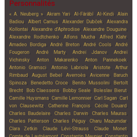
Personnalités
,
,
,
,
« A. Neuberg »
Akram Yari
Al-Fârâbî
Al-Kindi
Alain
,
,
,
Badiou
Albert Camus
Alexander Dubček
Alexandra
,
,
,
Kollontai
Alexandre d’Aphrodise
Alexandre Douguine
,
,
,
Alexandre Rodtchenko
Alfons Mucha
Alfred Klahr
,
,
,
Amadeo Bordiga
André Breton
André Cools
André
,
,
,
Fougeron
André Marty
Andreï Jdanov
Andreï
,
,
,
Vichinsky
Anton Makarenko
Anton Pannekoek
,
,
,
Antonio Gramsci
Antonio Labriola
Aristote
Arthur
,
,
,
,
Rimbaud
August Bebel
Averroès
Avicenne
Baruch
,
,
,
Spinoza
Benedetto Croce
Benito Mussolini
Bertolt
,
,
,
,
Brecht
Bob Claessens
Bobby Seale
Boleslav Bierut
,
,
,
Camille Huysmans
Camille Lemonnier
Carl Sagan
Carl
,
,
,
von Clausewitz
Catherine François
Cécile Douard
,
,
,
Charles Baudelaire
Charles Darwin
Charles Mauras
,
,
,
Charles Patterson
Charles Péguy
Charu Mazumdar
,
,
,
Clara Zetkin
Claude Lévi-Strauss
Claude Monet
,
,
Comte de Lautréamont
Constantin Meunier
Constantin