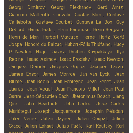
,
,
,
Georgi Dimitrov
Georgi Plekhanov
Gerd Arntz
,
,
,
Giacomo Matteotti
Gonzalo
Gustav Klimt
Gustave
,
,
,
Caillebotte
Gustave Courbet
Gustave Le Bon
Guy
,
,
,
,
Debord
Hanns Eisler
Henri Barbusse
Henri Bergson
,
,
,
Henri de Man
Herbert Marcuse
Hergé
Hertz (Gert)
,
,
,
Jospa
Honoré de Balzac
Hubert-Félix Thiéfaine
Huey
,
,
,
P. Newton
Hugo Chàvez
Ibrahim Kaypakkaya
Ilya
,
,
,
,
Repine
Isaac Asimov
Isaac Brodsky
Isaac Newton
,
,
,
Jacques Derrida
Jacques Grippa
Jacques Lacan
,
,
,
James Ensor
James Monroe
Jan van Eyck
Jean
,
,
,
,
Blume
Jean Bodin
Jean Fonteyne
Jean Genet
Jean
,
,
,
Jaurès
Jean Vogel
Jean-François Millet
Jean-Paul
,
,
,
Sartre
Jean-Sébastien Bach
Jheronimus Bosch
Jiang
,
,
,
Qing
John Heartfield
John Locke
José Carlos
,
,
,
Mariátegui
Joseph Jacquemotte
Joséphin Péladan
,
,
,
Jules Verne
Julian Jaynes
Julien Coupat
Julien
,
,
,
,
Gracq
Julien Lahaut
Julius Fučík
Karl Kautsky
Karl