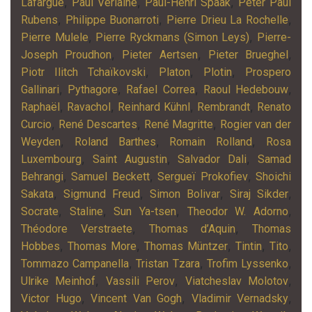
,
,
,
Lafargue
Paul Verlaine
Paul-Henri Spaak
Peter Paul
,
,
,
Rubens
Philippe Buonarroti
Pierre Drieu La Rochelle
,
,
Pierre Mulele
Pierre Ryckmans (Simon Leys)
Pierre-
,
,
,
Joseph Proudhon
Pieter Aertsen
Pieter Brueghel
,
,
,
Piotr Ilitch Tchaïkovski
Platon
Plotin
Prospero
,
,
,
,
Gallinari
Pythagore
Rafael Correa
Raoul Hedebouw
,
,
,
,
Raphaël
Ravachol
Reinhard Kühnl
Rembrandt
Renato
,
,
,
Curcio
René Descartes
René Magritte
Rogier van der
,
,
,
Weyden
Roland Barthes
Romain Rolland
Rosa
,
,
,
Luxembourg
Saint Augustin
Salvador Dali
Samad
,
,
,
Behrangi
Samuel Beckett
Sergueï Prokofiev
Shoichi
,
,
,
,
Sakata
Sigmund Freud
Simon Bolivar
Siraj Sikder
,
,
,
,
Socrate
Staline
Sun Ya-tsen
Theodor W. Adorno
,
,
Théodore Verstraete
Thomas d’Aquin
Thomas
,
,
,
,
,
Hobbes
Thomas More
Thomas Müntzer
Tintin
Tito
,
,
,
Tommazo Campanella
Tristan Tzara
Trofim Lyssenko
,
,
,
Ulrike Meinhof
Vassili Perov
Viatcheslav Molotov
,
,
,
Victor Hugo
Vincent Van Gogh
Vladimir Vernadsky