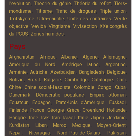
,
,
,
l'évolution
Théorie du génie
Théorie du reflet
Tiers-
,
,
,
,
mondisme
Titisme
Trafic de drogues
Triple union
,
,
,
Trotskysme
Ultra-gauche
Unité des contraires
Vérité
,
,
,
,
objective
Veviba
Vingtisme
Vivisection
XXe congrès
,
,
du PCUS
Zones humides
Pays
,
,
,
,
,
Afghanistan
Afrique
Albanie
Algérie
Allemagne
,
,
,
Amérique du Nord
Amérique latine
Argentine
,
,
,
,
,
Arménie
Autriche
Azerbaïdjan
Bangladesh
Belgique
,
,
,
,
,
,
Bolivie
Brésil
Bulgarie
Cambodge
Catalogne
Chili
,
,
,
,
,
Chine
Chine social-fasciste
Colombie
Congo
Cuba
,
,
,
Danemark
Démocratie populaire
Empire ottoman
,
,
,
,
Equateur
Espagne
Etats-Unis d'Amérique
Euskadi
,
,
,
,
,
,
Finlande
France
Géorgie
Grèce
Groenland
Hollande
,
,
,
,
,
,
,
,
Hongrie
Inde
Irak
Iran
Israël
Italie
Japon
Jordanie
,
,
,
,
,
Kurdistan
Liban
Maroc
Mexique
Moyen-Orient
,
,
,
,
Népal
Nicaragua
Nord-Pas-de-Calais
Pakistan