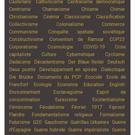
,
,
,
Castellano
Catholicisme
Centralisme démocratique
,
,
,
,
Centrisme
Chamanisme
Chiisme
Chimie
,
,
,
,
Christianisme
Cinéma
Classicisme
Classification
,
,
,
Collectivisme
Colonialisme
Commerce
,
,
Communisme
Conquête spatiale soviétique
,
,
,
Constructivisme
Convention de Ramsar
COP23
,
,
,
Corporatisme
Cosmologie
COVID-19
Crise
,
,
,
,
capitaliste
Culture
Cybernétique
Cyclisme
,
,
,
,
Dadaïsme
Décadentisme
Der Blaue Reiter
Deutsch
,
,
,
Deux points
Développement en spirale
Dialectique
,
,
,
Die Brücke
Documents du PCP
Ecocide
Ecole de
,
,
,
,
,
Francfort
Ecologie
Economie
Education
English
,
,
Environnement
Esclavagisme
Esprit de
,
,
,
consommation
Eurasisme
Existentialisme
,
,
,
,
Féminisme
Féodalisme
Février 1917
Fipronil
,
,
,
Flandre
Fondamentalisme religieux
Formalisme
,
,
,
,
Futurisme
G20
Gauchisme
Guérillas Urbaines
Guerre
,
,
,
d'Espagne
Guerre hybride
Guerre impérialiste
Guerre