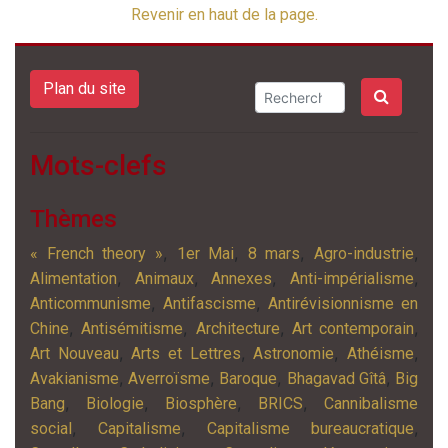
Revenir en haut de la page.
Plan du site
Mots-clefs
Thèmes
,
,
,
,
« French theory »
1er Mai
8 mars
Agro-industrie
,
,
,
,
Alimentation
Animaux
Annexes
Anti-impérialisme
,
,
Anticommunisme
Antifascisme
Antirévisionnisme en
,
,
,
,
Chine
Antisémitisme
Architecture
Art contemporain
,
,
,
,
Art Nouveau
Arts et Lettres
Astronomie
Athéisme
,
,
,
,
Avakianisme
Averroïsme
Baroque
Bhagavad Gîtâ
Big
,
,
,
,
Bang
Biologie
Biosphère
BRICS
Cannibalisme
,
,
,
social
Capitalisme
Capitalisme bureaucratique