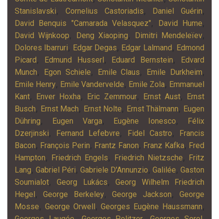
,
,
,
Stanislavski
Cornelius Castoriadis
Daniel Guérin
,
,
David Benquis "Camarada Velasquez"
David Hume
,
,
,
David Wijnkoop
Deng Xiaoping
Dimitri Mendeleïev
,
,
,
Dolores Ibarruri
Edgar Degas
Edgar Lalmand
Edmond
,
,
,
Picard
Edmund Husserl
Eduard Bernstein
Edvard
,
,
,
,
Munch
Egon Schiele
Emile Claus
Emile Durkheim
,
,
,
Emile Henry
Emile Vandervelde
Emile Zola
Emmanuel
,
,
,
,
Kant
Enver Hoxha
Eric Zemmour
Ernst Aust
Ernst
,
,
,
,
Busch
Ernst Mach
Ernst Nolte
Ernst Thälmann
Eugen
,
,
,
Dühring
Eugen Varga
Eugène Ionesco
Félix
,
,
,
Dzerjinski
Fernand Lefebvre
Fidel Castro
Francis
,
,
,
,
Bacon
François Perin
Frantz Fanon
Franz Kafka
Fred
,
,
,
Hampton
Friedrich Engels
Friedrich Nietzsche
Fritz
,
,
,
,
Lang
Gabriel Péri
Gabriele D'Annunzio
Galilée
Gaston
,
,
Soumialot
Georg Lukács
Georg Wilhelm Friedrich
,
,
,
Hegel
George Berkeley
George Jackson
George
,
,
,
Mosse
George Orwell
Georges Eugène Haussmann
,
,
,
Georges Laugée
Georges Politzer
Georges Sorel