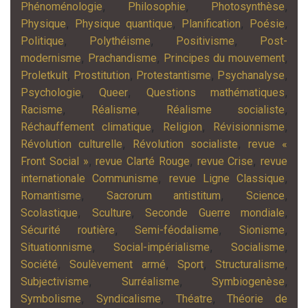
,
,
,
Phénoménologie
Philosophie
Photosynthèse
,
,
,
,
Physique
Physique quantique
Planification
Poésie
,
,
,
Politique
Polythéisme
Positivisme
Post-
,
,
,
modernisme
Prachandisme
Principes du mouvement
,
,
,
,
Proletkult
Prostitution
Protestantisme
Psychanalyse
,
,
,
Psychologie
Queer
Questions mathématiques
,
,
,
Racisme
Réalisme
Réalisme socialiste
,
,
,
Réchauffement climatique
Religion
Révisionnisme
,
,
Révolution culturelle
Révolution socialiste
revue «
,
,
,
Front Social »
revue Clarté Rouge
revue Crise
revue
,
,
internationale Communisme
revue Ligne Classique
,
,
,
Romantisme
Sacrorum antistitum
Science
,
,
,
Scolastique
Sculture
Seconde Guerre mondiale
,
,
,
Sécurité routière
Semi-féodalisme
Sionisme
,
,
,
Situationnisme
Social-impérialisme
Socialisme
,
,
,
,
Société
Soulèvement armé
Sport
Structuralisme
,
,
,
Subjectivisme
Surréalisme
Symbiogenèse
,
,
,
Symbolisme
Syndicalisme
Théatre
Théorie de