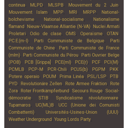
,
,
,
,
continua
MLPD
MLSPB
Mouvement du 2 Juin
,
,
,
,
Mouvement Islam
MPP
MRI
MRPP
National-
,
,
bolchevisme
National-socialisme
Nationalisme
,
,
flamand
Nieuw-Vlaamse Alliantie (N-VA)
Nuclei Armati
,
,
,
,
,
Proletari
Odio de clase
OMS
Operaïsme
OTAN
,
,
P.C.E.(m-l)
Parti Communiste de Belgique
Parti
,
Communiste de Chine
Parti Communiste de France
,
,
(mlm)
Parti Communiste du Pérou
Parti Ouvrier Belge
,
,
,
,
,
,
(POB)
PCB [Grippa]
PCE(ml)
PCE(r)
PCF
PCI(M)
,
,
,
,
,
,
PCMLB
PCP-M
PCR-Chili
PCUS(b)
PGPM
PKK
,
,
,
,
,
Potere operaio
POUM
Prima Linéa
PSL/LSP
PTB
,
,
,
PYD
Revolutionäre Zellen
Rote Armee Fraktion
Rote
,
,
,
Zora
Roter Frontkämpferbund
Secours Rouge
Social-
,
,
,
démocratie
STIB
Syndicalisme révolutionnaire
,
,
Tupamaros
UC(ML)B
UCC (Unione dei Comunisti
,
,
Combattenti)
Universités-Usines-Union (UUU)
,
,
Weather Underground
Young Lords Party