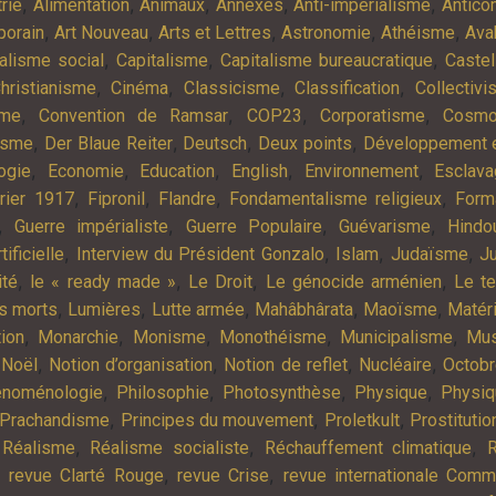
,
,
,
,
,
rie
Alimentation
Animaux
Annexes
Anti-impérialisme
Antic
,
,
,
,
,
porain
Art Nouveau
Arts et Lettres
Astronomie
Athéisme
Ava
,
,
,
alisme social
Capitalisme
Capitalisme bureaucratique
Castel
,
,
,
,
hristianisme
Cinéma
Classicisme
Classification
Collectiv
,
,
,
,
sme
Convention de Ramsar
COP23
Corporatisme
Cosmo
,
,
,
,
isme
Der Blaue Reiter
Deutsch
Deux points
Développement e
,
,
,
,
,
ogie
Economie
Education
English
Environnement
Esclav
,
,
,
,
rier 1917
Fipronil
Flandre
Fondamentalisme religieux
Form
,
,
,
,
Guerre impérialiste
Guerre Populaire
Guévarisme
Hindo
,
,
,
,
tificielle
Interview du Président Gonzalo
Islam
Judaïsme
Ju
,
,
,
,
ité
le « ready made »
Le Droit
Le génocide arménien
Le t
,
,
,
,
,
es morts
Lumières
Lutte armée
Mahâbhârata
Maoïsme
Matér
,
,
,
,
,
tion
Monarchie
Monisme
Monothéisme
Municipalisme
Mus
,
,
,
,
,
Noël
Notion d’organisation
Notion de reflet
Nucléaire
Octob
,
,
,
,
noménologie
Philosophie
Photosynthèse
Physique
Physiq
,
,
,
Prachandisme
Principes du mouvement
Proletkult
Prostitutio
,
,
,
,
Réalisme
Réalisme socialiste
Réchauffement climatique
R
,
,
,
revue Clarté Rouge
revue Crise
revue internationale Com