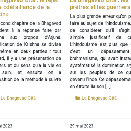
hagavad Gîtâ : le rejet
La Bhagavad Gîtâ : les
a «défaillance de la
prêtres et les guerriers
on»
La plus grande erreur qu’on 
cond chapitre de la Bhagavad
faire au sujet de l’hindouisme,
tient à la réponse faite par
de considérer qu’il s’agit
hna aux propos d’Arjuna.
simple justificatif de ca
lication de Krishna se divise
L’hindouisme est plus que c
-même en deux parties : tout
c’est un dépassemen
rd, il y a une présentation de
brahmanisme, qui avait insta
vers et du sens qu’a la vie en
systématisé la domination a
 sein, et ensuite on a
sur les peuples de ce qu
osition de la méthode à suivre
devenu l’Inde. Ce dépasseme
en étroite liaison […]
La Bhagavad Gîtâ
La Bhagavad Gîtâ
i 2023
29 mai 2023