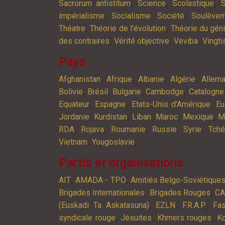
,
,
,
Sacrorum antistitum
Science
Scolastique
S
,
,
,
impérialisme
Socialisme
Société
Soulève
,
,
Théatre
Théorie de l'évolution
Théorie du gén
,
,
,
des contraires
Vérité objective
Veviba
Vingt
Pays
,
,
,
,
Afghanistan
Afrique
Albanie
Algérie
Allem
,
,
,
,
Bolivie
Brésil
Bulgarie
Cambodge
Catalogne
,
,
,
Equateur
Espagne
Etats-Unis d'Amérique
Eu
,
,
,
,
,
Jordanie
Kurdistan
Liban
Maroc
Mexique
M
,
,
,
,
,
RDA
Rojava
Roumanie
Russie
Syrie
Tché
,
,
Vietnam
Yougoslavie
Partis et organisations
,
,
AIT
AMADA - TPO
Amitiés Belgo-Soviétique
,
,
Brigades Internationales
Brigades Rouges
C
,
,
,
(Euskadi Ta Askatasuna)
EZLN
F.R.A.P
Fa
,
,
,
syndicale rouge
Jésuites
Khmers rouges
K