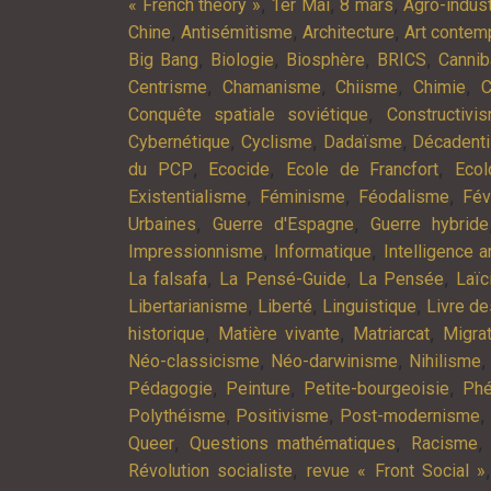
,
,
,
« French theory »
1er Mai
8 mars
Agro-indust
,
,
,
Chine
Antisémitisme
Architecture
Art contem
,
,
,
,
Big Bang
Biologie
Biosphère
BRICS
Cannib
,
,
,
,
Centrisme
Chamanisme
Chiisme
Chimie
C
,
Conquête spatiale soviétique
Constructivi
,
,
,
Cybernétique
Cyclisme
Dadaïsme
Décadent
,
,
,
du PCP
Ecocide
Ecole de Francfort
Ecol
,
,
,
Existentialisme
Féminisme
Féodalisme
Fév
,
,
Urbaines
Guerre d'Espagne
Guerre hybride
,
,
Impressionnisme
Informatique
Intelligence ar
,
,
,
La falsafa
La Pensé-Guide
La Pensée
Laïc
,
,
,
Libertarianisme
Liberté
Linguistique
Livre d
,
,
,
historique
Matière vivante
Matriarcat
Migra
,
,
Néo-classicisme
Néo-darwinisme
Nihilisme
,
,
,
Pédagogie
Peinture
Petite-bourgeoisie
Phé
,
,
,
Polythéisme
Positivisme
Post-modernisme
,
,
Queer
Questions mathématiques
Racisme
,
Révolution socialiste
revue « Front Social »