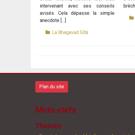
intervenant avec ses conseils
brèch
avisés. Cela dépasse la simple
anecdote […]
La Bhagavad Gîtâ
Plan du site
Mots-clefs
Thèmes