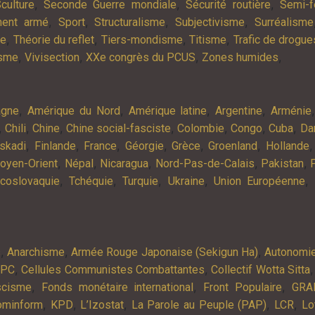
,
,
,
culture
Seconde Guerre mondiale
Sécurité routière
Semi-f
,
,
,
,
ment armé
Sport
Structuralisme
Subjectivisme
Surréalisme
,
,
,
,
ie
Théorie du reflet
Tiers-mondisme
Titisme
Trafic de drogue
,
,
,
,
isme
Vivisection
XXe congrès du PCUS
Zones humides
,
,
,
,
agne
Amérique du Nord
Amérique latine
Argentine
Arménie
,
,
,
,
,
,
,
Chili
Chine
Chine social-fasciste
Colombie
Congo
Cuba
Da
,
,
,
,
,
,
skadi
Finlande
France
Géorgie
Grèce
Groenland
Hollande
,
,
,
,
,
oyen-Orient
Népal
Nicaragua
Nord-Pas-de-Calais
Pakistan
,
,
,
,
,
coslovaquie
Tchéquie
Turquie
Ukraine
Union Européenne
,
,
,
s
Anarchisme
Armée Rouge Japonaise (Sekigun Ha)
Autonomi
,
,
APC
Cellules Communistes Combattantes
Collectif Wotta Sitta
,
,
,
scisme
Fonds monétaire international
Front Populaire
GRA
,
,
,
,
,
ominform
KPD
L’Izostat
La Parole au Peuple (PAP)
LCR
Lo