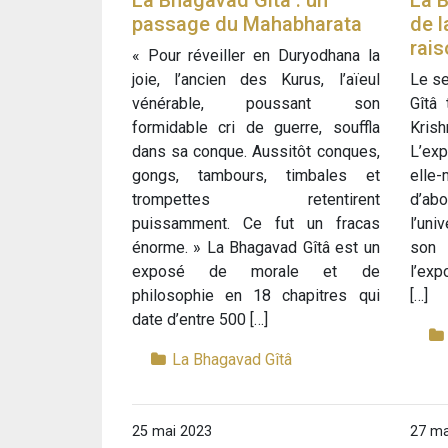
La Bhagavad Gîtâ : un
La B
passage du Mahabharata
de l
rais
« Pour réveiller en Duryodhana la
joie, l’ancien des Kurus, l’aïeul
Le se
vénérable, poussant son
Gîtâ 
formidable cri de guerre, souffla
Kris
dans sa conque. Aussitôt conques,
L’exp
gongs, tambours, timbales et
elle
trompettes retentirent
d’abo
puissamment. Ce fut un fracas
l’uni
énorme. » La Bhagavad Gîtâ est un
son
exposé de morale et de
l’exp
philosophie en 18 chapitres qui
[…]
date d’entre 500 […]
La Bhagavad Gîtâ
25 mai 2023
27 ma