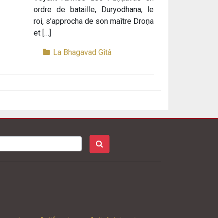
ordre de bataille, Duryodhana, le
roi, s’approcha de son maître Droṇa
et […]
La Bhagavad Gîtâ