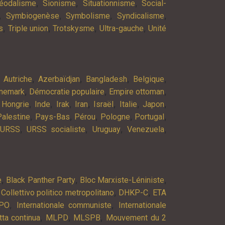
,
,
,
éodalisme
Sionisme
Situationnisme
Social-
,
,
,
,
Symbiogenèse
Symbolisme
Syndicalisme
,
,
,
,
s
Triple union
Trotskysme
Ultra-gauche
Unité
,
,
,
,
,
Autriche
Azerbaïdjan
Bangladesh
Belgique
,
,
,
nemark
Démocratie populaire
Empire ottoman
,
,
,
,
,
,
,
,
Hongrie
Inde
Irak
Iran
Israël
Italie
Japon
,
,
,
,
,
Palestine
Pays-Bas
Pérou
Pologne
Portugal
,
,
,
,
URSS
URSS socialiste
Uruguay
Venezuela
,
,
,
e
Black Panther Party
Bloc Marxiste-Léniniste
,
,
,
Collettivo politico metropolitano
DHKP-C
ETA
,
,
PO
Internationale communiste
Internationale
,
,
,
tta continua
MLPD
MLSPB
Mouvement du 2