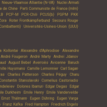
,
,
Nieuw-Vlaamse Alliantie (N-VA)
Nuclei Armati
,
,
e de Chine
Parti Communiste de France (mlm)
,
,
,
,
,
,
LB
PCP-M
PCR-Chili
PCUS(b)
PGPM
PKK
,
,
,
Zora
Roter Frontkämpferbund
Secours Rouge
,
,
Combattenti)
Universités-Usines-Union (UUU)
,
,
a Kollontai
Alexandre d’Aphrodise
Alexandre
,
,
,
,
André Fougeron
André Marty
Andreï Jdanov
,
,
,
,
baud
August Bebel
Averroès
Avicenne
Baruch
,
,
,
ille Huysmans
Camille Lemonnier
Carl Sagan
,
,
,
ras
Charles Patterson
Charles Péguy
Charu
,
,
Constantin Stanislavski
Cornelius Castoriadis
,
,
,
endeleïev
Dolores Ibarruri
Edgar Degas
Edgar
,
,
,
ile Durkheim
Emile Henry
Emile Vandervelde
,
,
,
,
Ernst Thälmann
Eugen Dühring
Eugen Varga
,
,
,
,
n
Franz Kafka
Fred Hampton
Friedrich Engels