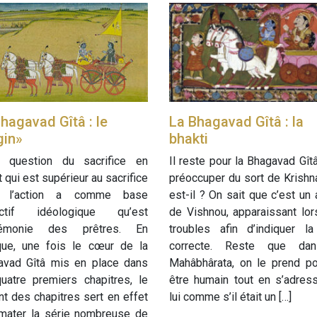
hagavad Gîtâ : le
La Bhagavad Gîtâ : la
gin»
bhakti
e question du sacrifice en
Il reste pour la Bhagavad Gît
t qui est supérieur au sacrifice
préoccuper du sort de Krishna
 l’action a comme base
est-il ? On sait que c’est un 
jectif idéologique qu’est
de Vishnou, apparaissant lo
gémonie des prêtres. En
troubles afin d’indiquer la
ique, une fois le cœur de la
correcte. Reste que da
avad Gîtâ mis en place dans
Mahâbhârata, on le prend po
uatre premiers chapitres, le
être humain tout en s’adres
nt des chapitres sert en effet
lui comme s’il était un […]
lmater la série nombreuse de