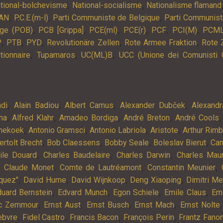
,
,
tional-bolchevisme
National-socialisme
Nationalisme flamand
,
,
,
AN
P.C.E.(m-l)
Parti Communiste de Belgique
Parti Communist
,
,
,
,
,
,
lge (POB)
PCB [Grippa]
PCE(ml)
PCE(r)
PCF
PCI(M)
PCM
,
,
,
,
,
P
PTB
PYD
Revolutionäre Zellen
Rote Armee Fraktion
Rote 
,
,
,
tionnaire
Tupamaros
UC(ML)B
UCC (Unione dei Comunisti 
,
,
,
,
ndi
Alain Badiou
Albert Camus
Alexander Dubček
Alexandr
,
,
,
,
ha
Alfred Klahr
Amadeo Bordiga
André Breton
André Cools
,
,
,
,
nekoek
Antonio Gramsci
Antonio Labriola
Aristote
Arthur Rim
,
,
,
,
ertolt Brecht
Bob Claessens
Bobby Seale
Boleslav Bierut
Cam
,
,
,
ile Douard
Charles Baudelaire
Charles Darwin
Charles Mau
,
,
,
,
Claude Monet
Comte de Lautréamont
Constantin Meunier
,
,
,
,
quez"
David Hume
David Wijnkoop
Deng Xiaoping
Dimitri M
,
,
,
,
uard Bernstein
Edvard Munch
Egon Schiele
Emile Claus
Em
,
,
,
,
ic Zemmour
Ernst Aust
Ernst Busch
Ernst Mach
Ernst Nolte
,
,
,
,
ebvre
Fidel Castro
Francis Bacon
François Perin
Frantz Fano