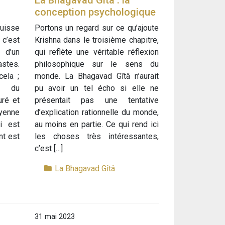
La Bhagavad Gîtâ : la
conception psychologique
puisse
Portons un regard sur ce qu’ajoute
 c’est
Krishna dans le troisième chapitre,
 d’un
qui reflète une véritable réflexion
stes.
philosophique sur le sens du
ela ;
monde. La Bhagavad Gîtâ n’aurait
t du
pu avoir un tel écho si elle ne
uré et
présentait pas une tentative
ryenne
d’explication rationnelle du monde,
i est
au moins en partie. Ce qui rend ici
nt est
les choses très intéressantes,
c’est […]
La Bhagavad Gîtâ
31 mai 2023