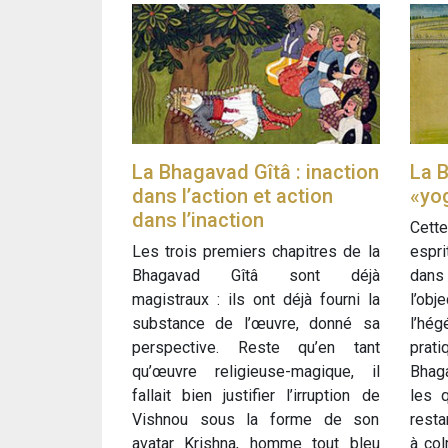
La Bhagavad Gîtâ : inaction
La B
dans l’action et action
«yo
dans l’inaction
Cett
Les trois premiers chapitres de la
espri
Bhagavad Gîtâ sont déjà
dans
magistraux : ils ont déjà fourni la
l’ob
substance de l’œuvre, donné sa
l’hé
perspective. Reste qu’en tant
prat
qu’œuvre religieuse-magique, il
Bhag
fallait bien justifier l’irruption de
les q
Vishnou sous la forme de son
resta
avatar Krishna, homme tout bleu
à co