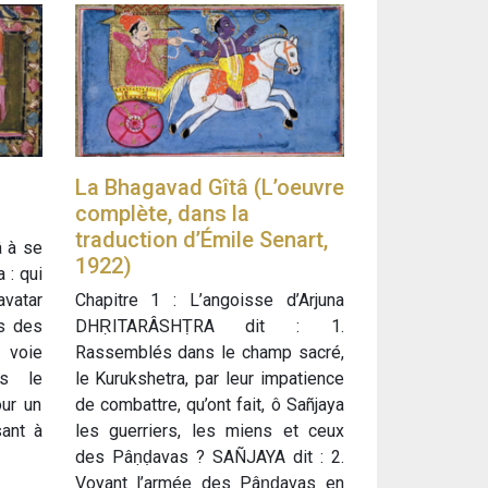
La Bhagavad Gîtâ (L’oeuvre
complète, dans la
traduction d’Émile Senart,
â à se
1922)
 : qui
avatar
Chapitre 1 : L’angoisse d’Arjuna
rs des
DHṚITARÂSHṬRA dit : 1.
 voie
Rassemblés dans le champ sacré,
ns le
le Kurukshetra, par leur impatience
ur un
de combattre, qu’ont fait, ô Sañjaya
sant à
les guerriers, les miens et ceux
des Pâṇḍavas ? SAÑJAYA dit : 2.
Voyant l’armée des Pâṇḍavas en