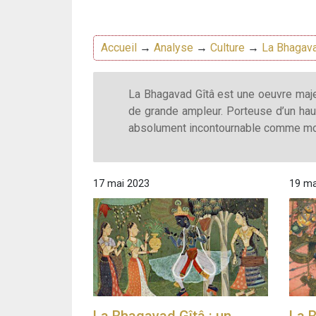
Accueil
→
Analyse
→
Culture
→
La Bhagava
La Bhagavad Gîtâ est une oeuvre majeu
de grande ampleur. Porteuse d’un haut
absolument incontournable comme mon
17 mai 2023
19 ma