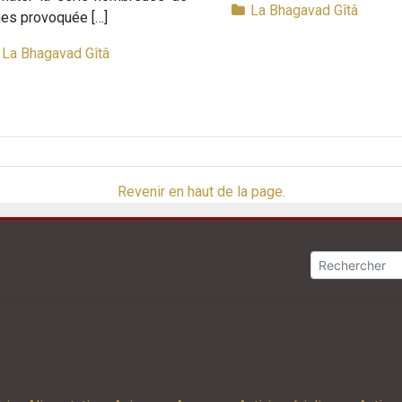
La Bhagavad Gîtâ
es provoquée […]
La Bhagavad Gîtâ
Revenir en haut de la page.