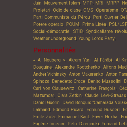
,
,
,
,
,
Juin
Mouvement Islam
MPP
MRI
MRPP
Na
,
,
,
,
Proletari
Odio de clase
OMS
Operaïsme
OT
,
Parti Communiste du Pérou
Parti Ouvrier Be
,
,
,
Potere operaio
POUM
Prima Linéa
PSL/LS
,
,
Social-démocratie
STIB
Syndicalisme révolu
,
,
Weather Underground
Young Lords Party
Personnalités
,
,
,
« A. Neuberg »
Akram Yari
Al-Fârâbî
Al-Ki
,
,
Douguine
Alexandre Rodtchenko
Alfons Muc
,
,
Andreï Vichinsky
Anton Makarenko
Anton Pan
,
,
,
Spinoza
Benedetto Croce
Benito Mussolini
B
,
,
Carl von Clausewitz
Catherine François
Céc
,
,
Mazumdar
Clara Zetkin
Claude Lévi-Strauss
,
Daniel Guérin
David Benquis "Camarada Velas
,
,
,
Lalmand
Edmond Picard
Edmund Husserl
Ed
,
,
,
Emile Zola
Emmanuel Kant
Enver Hoxha
Er
,
,
Eugène Ionesco
Félix Dzerjinski
Fernand Lef