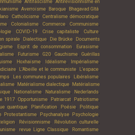
,
,
ommunisme
Antifascisme
Antirévisionnisme en
,
,
,
,
kianisme
Averroïsme
Baroque
Bhagavad Gîtâ
,
,
,
lano
Catholicisme
Centralisme démocratique
,
,
,
,
isme
Colonialisme
Commerce
Communisme
,
,
,
,
logie
COVID-19
Crise capitaliste
Culture
,
,
,
n spirale
Dialectique
Die Brücke
Documents
,
,
,
agisme
Esprit de consommation
Eurasisme
,
,
,
,
alisme
Futurisme
G20
Gauchisme
Guérillas
,
,
,
,
uisme
Hoxhaïsme
Idéalisme
Impérialisme
,
,
,
diciaire
L'Abeille et le communiste
L’espace
,
,
,
emps
Les communes populaires
Libéralisme
,
,
ialisme
Matérialisme dialectique
Matérialisme
,
,
,
,
ique
Nationalisme
Naturalisme
Nederlands
,
,
,
,
re 1917
Opportunisme
Patriarcat
Patriotisme
,
,
,
,
ue quantique
Planification
Poésie
Politique
,
,
,
,
n
Protestantisme
Psychanalyse
Psychologie
,
,
,
eligion
Révisionnisme
Révolution culturelle
,
,
,
munisme
revue Ligne Classique
Romantisme