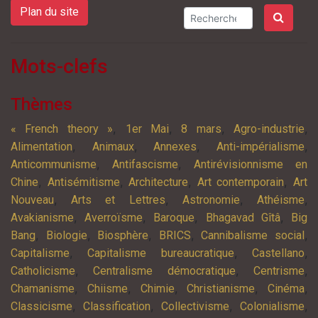
Plan du site
Mots-clefs
Thèmes
,
,
,
,
« French theory »
1er Mai
8 mars
Agro-industrie
,
,
,
,
Alimentation
Animaux
Annexes
Anti-impérialisme
,
,
Anticommunisme
Antifascisme
Antirévisionnisme en
,
,
,
,
Chine
Antisémitisme
Architecture
Art contemporain
Art
,
,
,
,
Nouveau
Arts et Lettres
Astronomie
Athéisme
,
,
,
,
Avakianisme
Averroïsme
Baroque
Bhagavad Gîtâ
Big
,
,
,
,
,
Bang
Biologie
Biosphère
BRICS
Cannibalisme social
,
,
,
Capitalisme
Capitalisme bureaucratique
Castellano
,
,
,
Catholicisme
Centralisme démocratique
Centrisme
,
,
,
,
,
Chamanisme
Chiisme
Chimie
Christianisme
Cinéma
,
,
,
,
Classicisme
Classification
Collectivisme
Colonialisme