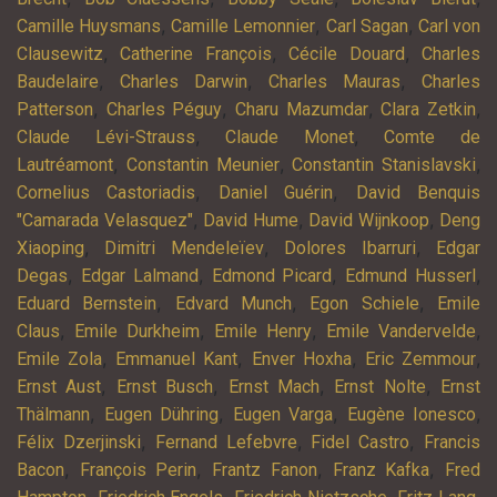
,
,
,
Camille Huysmans
Camille Lemonnier
Carl Sagan
Carl von
,
,
,
Clausewitz
Catherine François
Cécile Douard
Charles
,
,
,
Baudelaire
Charles Darwin
Charles Mauras
Charles
,
,
,
,
Patterson
Charles Péguy
Charu Mazumdar
Clara Zetkin
,
,
Claude Lévi-Strauss
Claude Monet
Comte de
,
,
,
Lautréamont
Constantin Meunier
Constantin Stanislavski
,
,
Cornelius Castoriadis
Daniel Guérin
David Benquis
,
,
,
"Camarada Velasquez"
David Hume
David Wijnkoop
Deng
,
,
,
Xiaoping
Dimitri Mendeleïev
Dolores Ibarruri
Edgar
,
,
,
,
Degas
Edgar Lalmand
Edmond Picard
Edmund Husserl
,
,
,
Eduard Bernstein
Edvard Munch
Egon Schiele
Emile
,
,
,
,
Claus
Emile Durkheim
Emile Henry
Emile Vandervelde
,
,
,
,
Emile Zola
Emmanuel Kant
Enver Hoxha
Eric Zemmour
,
,
,
,
Ernst Aust
Ernst Busch
Ernst Mach
Ernst Nolte
Ernst
,
,
,
,
Thälmann
Eugen Dühring
Eugen Varga
Eugène Ionesco
,
,
,
Félix Dzerjinski
Fernand Lefebvre
Fidel Castro
Francis
,
,
,
,
Bacon
François Perin
Frantz Fanon
Franz Kafka
Fred