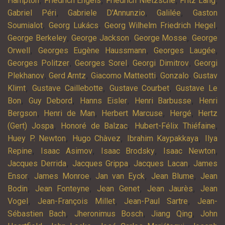
,
,
,
,
Hampton
Friedrich Engels
Friedrich Nietzsche
Fritz Lang
,
,
,
Gabriel Péri
Gabriele D'Annunzio
Galilée
Gaston
,
,
,
Soumialot
Georg Lukács
Georg Wilhelm Friedrich Hegel
,
,
,
George Berkeley
George Jackson
George Mosse
George
,
,
,
Orwell
Georges Eugène Haussmann
Georges Laugée
,
,
,
Georges Politzer
Georges Sorel
Georgi Dimitrov
Georgi
,
,
,
,
Plekhanov
Gerd Arntz
Giacomo Matteotti
Gonzalo
Gustav
,
,
,
Klimt
Gustave Caillebotte
Gustave Courbet
Gustave Le
,
,
,
,
Bon
Guy Debord
Hanns Eisler
Henri Barbusse
Henri
,
,
,
,
Bergson
Henri de Man
Herbert Marcuse
Hergé
Hertz
,
,
,
(Gert) Jospa
Honoré de Balzac
Hubert-Félix Thiéfaine
,
,
,
Huey P. Newton
Hugo Chàvez
Ibrahim Kaypakkaya
Ilya
,
,
,
,
Repine
Isaac Asimov
Isaac Brodsky
Isaac Newton
,
,
,
Jacques Derrida
Jacques Grippa
Jacques Lacan
James
,
,
,
,
Ensor
James Monroe
Jan van Eyck
Jean Blume
Jean
,
,
,
,
Bodin
Jean Fonteyne
Jean Genet
Jean Jaurès
Jean
,
,
,
Vogel
Jean-François Millet
Jean-Paul Sartre
Jean-
,
,
,
Sébastien Bach
Jheronimus Bosch
Jiang Qing
John