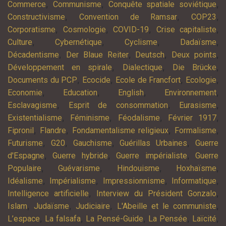
,
,
,
Commerce
Communisme
Conquête spatiale soviétique
,
,
,
Constructivisme
Convention de Ramsar
COP23
,
,
,
,
Corporatisme
Cosmologie
COVID-19
Crise capitaliste
,
,
,
,
Culture
Cybernétique
Cyclisme
Dadaïsme
,
,
,
,
Décadentisme
Der Blaue Reiter
Deutsch
Deux points
,
,
,
Développement en spirale
Dialectique
Die Brücke
,
,
,
,
Documents du PCP
Ecocide
Ecole de Francfort
Ecologie
,
,
,
,
Economie
Education
English
Environnement
,
,
,
Esclavagisme
Esprit de consommation
Eurasisme
,
,
,
,
Existentialisme
Féminisme
Féodalisme
Février 1917
,
,
,
,
Fipronil
Flandre
Fondamentalisme religieux
Formalisme
,
,
,
,
Futurisme
G20
Gauchisme
Guérillas Urbaines
Guerre
,
,
,
d'Espagne
Guerre hybride
Guerre impérialiste
Guerre
,
,
,
,
Populaire
Guévarisme
Hindouisme
Hoxhaïsme
,
,
,
,
Idéalisme
Impérialisme
Impressionnisme
Informatique
,
,
Intelligence artificielle
Interview du Président Gonzalo
,
,
,
,
Islam
Judaïsme
Judiciaire
L'Abeille et le communiste
,
,
,
,
,
L’espace
La falsafa
La Pensé-Guide
La Pensée
Laïcité