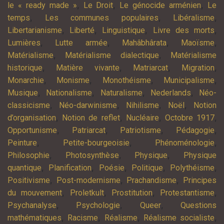
,
,
,
le « ready made »
Le Droit
Le génocide arménien
Le
,
,
,
temps
Les communes populaires
Libéralisme
,
,
,
,
Libertarianisme
Liberté
Linguistique
Livre des morts
,
,
,
,
Lumières
Lutte armée
Mahâbhârata
Maoïsme
,
,
Matérialisme
Matérialisme dialectique
Matérialisme
,
,
,
,
historique
Matière vivante
Matriarcat
Migration
,
,
,
,
Monarchie
Monisme
Monothéisme
Municipalisme
,
,
,
,
Musique
Nationalisme
Naturalisme
Nederlands
Néo-
,
,
,
,
classicisme
Néo-darwinisme
Nihilisme
Noël
Notion
,
,
,
,
d’organisation
Notion de reflet
Nucléaire
Octobre 1917
,
,
,
,
Opportunisme
Patriarcat
Patriotisme
Pédagogie
,
,
,
Peinture
Petite-bourgeoisie
Phénoménologie
,
,
,
Philosophie
Photosynthèse
Physique
Physique
,
,
,
,
,
quantique
Planification
Poésie
Politique
Polythéisme
,
,
,
Positivisme
Post-modernisme
Prachandisme
Principes
,
,
,
,
du mouvement
Proletkult
Prostitution
Protestantisme
,
,
,
Psychanalyse
Psychologie
Queer
Questions
,
,
,
,
mathématiques
Racisme
Réalisme
Réalisme socialiste