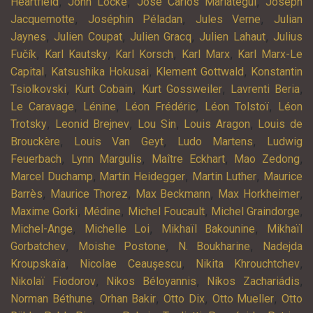
,
,
,
Heartfield
John Locke
José Carlos Mariátegui
Joseph
,
,
,
Jacquemotte
Joséphin Péladan
Jules Verne
Julian
,
,
,
,
Jaynes
Julien Coupat
Julien Gracq
Julien Lahaut
Julius
,
,
,
,
Fučík
Karl Kautsky
Karl Korsch
Karl Marx
Karl Marx-Le
,
,
,
Capital
Katsushika Hokusai
Klement Gottwald
Konstantin
,
,
,
,
Tsiolkovski
Kurt Cobain
Kurt Gossweiler
Lavrenti Beria
,
,
,
,
Le Caravage
Lénine
Léon Frédéric
Léon Tolstoï
Léon
,
,
,
,
Trotsky
Leonid Brejnev
Lou Sin
Louis Aragon
Louis de
,
,
,
Brouckère
Louis Van Geyt
Ludo Martens
Ludwig
,
,
,
,
Feuerbach
Lynn Margulis
Maître Eckhart
Mao Zedong
,
,
,
Marcel Duchamp
Martin Heidegger
Martin Luther
Maurice
,
,
,
,
Barrès
Maurice Thorez
Max Beckmann
Max Horkheimer
,
,
,
,
Maxime Gorki
Médine
Michel Foucault
Michel Graindorge
,
,
,
Michel-Ange
Michelle Loi
Mikhaïl Bakounine
Mikhaïl
,
,
,
Gorbatchev
Moishe Postone
N. Boukharine
Nadejda
,
,
,
Kroupskaïa
Nicolae Ceaușescu
Nikita Khrouchtchev
,
,
,
Nikolaï Fiodorov
Nikos Béloyannis
Níkos Zachariádis
,
,
,
,
Norman Béthune
Orhan Bakir
Otto Dix
Otto Mueller
Otto