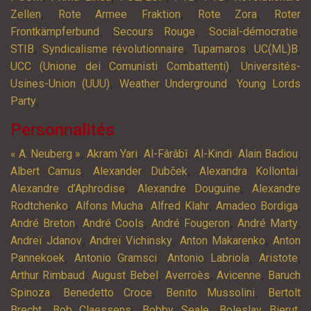
,
,
,
Zellen
Rote Armee Fraktion
Rote Zora
Roter
,
,
,
Frontkämpferbund
Secours Rouge
Social-démocratie
,
,
,
,
STIB
Syndicalisme révolutionnaire
Tupamaros
UC(ML)B
,
UCC (Unione dei Comunisti Combattenti)
Universités-
,
,
Usines-Union (UUU)
Weather Underground
Young Lords
,
Party
Personnalités
,
,
,
,
,
« A. Neuberg »
Akram Yari
Al-Fârâbî
Al-Kindi
Alain Badiou
,
,
,
Albert Camus
Alexander Dubček
Alexandra Kollontai
,
,
Alexandre d’Aphrodise
Alexandre Douguine
Alexandre
,
,
,
,
Rodtchenko
Alfons Mucha
Alfred Klahr
Amadeo Bordiga
,
,
,
,
André Breton
André Cools
André Fougeron
André Marty
,
,
,
Andreï Jdanov
Andreï Vichinsky
Anton Makarenko
Anton
,
,
,
,
Pannekoek
Antonio Gramsci
Antonio Labriola
Aristote
,
,
,
,
Arthur Rimbaud
August Bebel
Averroès
Avicenne
Baruch
,
,
,
Spinoza
Benedetto Croce
Benito Mussolini
Bertolt
,
,
,
,
Brecht
Bob Claessens
Bobby Seale
Boleslav Bierut