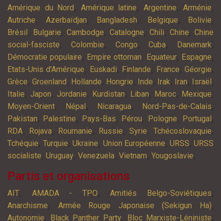
,
,
,
,
Amérique du Nord
Amérique latine
Argentine
Arménie
,
,
,
,
,
Autriche
Azerbaïdjan
Bangladesh
Belgique
Bolivie
,
,
,
,
,
,
Brésil
Bulgarie
Cambodge
Catalogne
Chili
Chine
Chine
,
,
,
,
,
social-fasciste
Colombie
Congo
Cuba
Danemark
,
,
,
,
Démocratie populaire
Empire ottoman
Equateur
Espagne
,
,
,
,
,
Etats-Unis d'Amérique
Euskadi
Finlande
France
Géorgie
,
,
,
,
,
,
,
,
Grèce
Groenland
Hollande
Hongrie
Inde
Irak
Iran
Israël
,
,
,
,
,
,
,
Italie
Japon
Jordanie
Kurdistan
Liban
Maroc
Mexique
,
,
,
,
Moyen-Orient
Népal
Nicaragua
Nord-Pas-de-Calais
,
,
,
,
,
,
Pakistan
Palestine
Pays-Bas
Pérou
Pologne
Portugal
,
,
,
,
,
,
RDA
Rojava
Roumanie
Russie
Syrie
Tchécoslovaquie
,
,
,
,
,
Tchéquie
Turquie
Ukraine
Union Européenne
URSS
URSS
,
,
,
,
,
socialiste
Uruguay
Venezuela
Vietnam
Yougoslavie
Partis et organisations
,
,
,
AIT
AMADA - TPO
Amitiés Belgo-Soviétiques
,
,
Anarchisme
Armée Rouge Japonaise (Sekigun Ha)
,
,
,
Autonomie
Black Panther Party
Bloc Marxiste-Léniniste