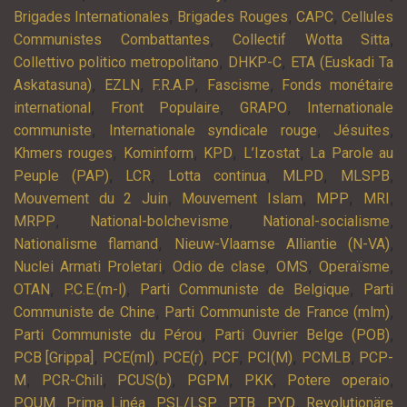
,
,
,
Brigades Internationales
Brigades Rouges
CAPC
Cellules
,
,
Communistes Combattantes
Collectif Wotta Sitta
,
,
Collettivo politico metropolitano
DHKP-C
ETA (Euskadi Ta
,
,
,
,
Askatasuna)
EZLN
F.R.A.P
Fascisme
Fonds monétaire
,
,
,
international
Front Populaire
GRAPO
Internationale
,
,
,
communiste
Internationale syndicale rouge
Jésuites
,
,
,
,
Khmers rouges
Kominform
KPD
L’Izostat
La Parole au
,
,
,
,
,
Peuple (PAP)
LCR
Lotta continua
MLPD
MLSPB
,
,
,
,
Mouvement du 2 Juin
Mouvement Islam
MPP
MRI
,
,
,
MRPP
National-bolchevisme
National-socialisme
,
,
Nationalisme flamand
Nieuw-Vlaamse Alliantie (N-VA)
,
,
,
,
Nuclei Armati Proletari
Odio de clase
OMS
Operaïsme
,
,
,
OTAN
P.C.E.(m-l)
Parti Communiste de Belgique
Parti
,
,
Communiste de Chine
Parti Communiste de France (mlm)
,
,
Parti Communiste du Pérou
Parti Ouvrier Belge (POB)
,
,
,
,
,
,
PCB [Grippa]
PCE(ml)
PCE(r)
PCF
PCI(M)
PCMLB
PCP-
,
,
,
,
,
,
M
PCR-Chili
PCUS(b)
PGPM
PKK
Potere operaio
,
,
,
,
,
POUM
Prima Linéa
PSL/LSP
PTB
PYD
Revolutionäre