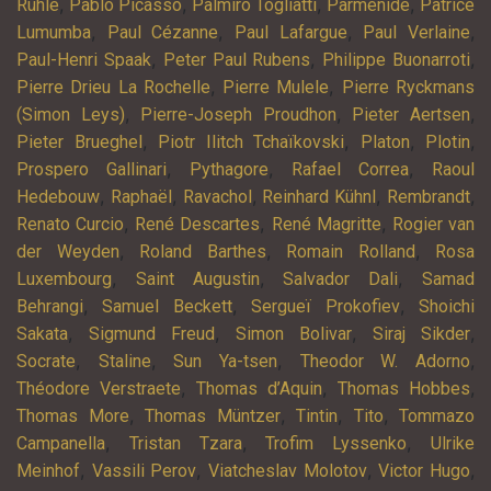
,
,
,
,
Rühle
Pablo Picasso
Palmiro Togliatti
Parménide
Patrice
,
,
,
,
Lumumba
Paul Cézanne
Paul Lafargue
Paul Verlaine
,
,
,
Paul-Henri Spaak
Peter Paul Rubens
Philippe Buonarroti
,
,
Pierre Drieu La Rochelle
Pierre Mulele
Pierre Ryckmans
,
,
,
(Simon Leys)
Pierre-Joseph Proudhon
Pieter Aertsen
,
,
,
,
Pieter Brueghel
Piotr Ilitch Tchaïkovski
Platon
Plotin
,
,
,
Prospero Gallinari
Pythagore
Rafael Correa
Raoul
,
,
,
,
,
Hedebouw
Raphaël
Ravachol
Reinhard Kühnl
Rembrandt
,
,
,
Renato Curcio
René Descartes
René Magritte
Rogier van
,
,
,
der Weyden
Roland Barthes
Romain Rolland
Rosa
,
,
,
Luxembourg
Saint Augustin
Salvador Dali
Samad
,
,
,
Behrangi
Samuel Beckett
Sergueï Prokofiev
Shoichi
,
,
,
,
Sakata
Sigmund Freud
Simon Bolivar
Siraj Sikder
,
,
,
,
Socrate
Staline
Sun Ya-tsen
Theodor W. Adorno
,
,
,
Théodore Verstraete
Thomas d’Aquin
Thomas Hobbes
,
,
,
,
Thomas More
Thomas Müntzer
Tintin
Tito
Tommazo
,
,
,
Campanella
Tristan Tzara
Trofim Lyssenko
Ulrike
,
,
,
,
Meinhof
Vassili Perov
Viatcheslav Molotov
Victor Hugo