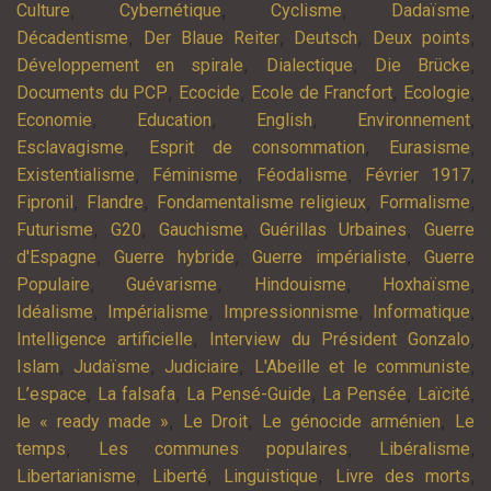
,
,
,
,
Culture
Cybernétique
Cyclisme
Dadaïsme
,
,
,
,
Décadentisme
Der Blaue Reiter
Deutsch
Deux points
,
,
,
Développement en spirale
Dialectique
Die Brücke
,
,
,
,
Documents du PCP
Ecocide
Ecole de Francfort
Ecologie
,
,
,
,
Economie
Education
English
Environnement
,
,
,
Esclavagisme
Esprit de consommation
Eurasisme
,
,
,
,
Existentialisme
Féminisme
Féodalisme
Février 1917
,
,
,
,
Fipronil
Flandre
Fondamentalisme religieux
Formalisme
,
,
,
,
Futurisme
G20
Gauchisme
Guérillas Urbaines
Guerre
,
,
,
d'Espagne
Guerre hybride
Guerre impérialiste
Guerre
,
,
,
,
Populaire
Guévarisme
Hindouisme
Hoxhaïsme
,
,
,
,
Idéalisme
Impérialisme
Impressionnisme
Informatique
,
,
Intelligence artificielle
Interview du Président Gonzalo
,
,
,
,
Islam
Judaïsme
Judiciaire
L'Abeille et le communiste
,
,
,
,
,
L’espace
La falsafa
La Pensé-Guide
La Pensée
Laïcité
,
,
,
le « ready made »
Le Droit
Le génocide arménien
Le
,
,
,
temps
Les communes populaires
Libéralisme
,
,
,
,
Libertarianisme
Liberté
Linguistique
Livre des morts