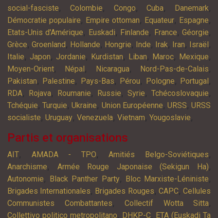
,
,
,
,
,
social-fasciste
Colombie
Congo
Cuba
Danemark
,
,
,
,
Démocratie populaire
Empire ottoman
Equateur
Espagne
,
,
,
,
,
Etats-Unis d'Amérique
Euskadi
Finlande
France
Géorgie
,
,
,
,
,
,
,
,
Grèce
Groenland
Hollande
Hongrie
Inde
Irak
Iran
Israël
,
,
,
,
,
,
,
Italie
Japon
Jordanie
Kurdistan
Liban
Maroc
Mexique
,
,
,
,
Moyen-Orient
Népal
Nicaragua
Nord-Pas-de-Calais
,
,
,
,
,
,
Pakistan
Palestine
Pays-Bas
Pérou
Pologne
Portugal
,
,
,
,
,
,
RDA
Rojava
Roumanie
Russie
Syrie
Tchécoslovaquie
,
,
,
,
,
Tchéquie
Turquie
Ukraine
Union Européenne
URSS
URSS
,
,
,
,
,
socialiste
Uruguay
Venezuela
Vietnam
Yougoslavie
Partis et organisations
,
,
,
AIT
AMADA - TPO
Amitiés Belgo-Soviétiques
,
,
Anarchisme
Armée Rouge Japonaise (Sekigun Ha)
,
,
,
Autonomie
Black Panther Party
Bloc Marxiste-Léniniste
,
,
,
Brigades Internationales
Brigades Rouges
CAPC
Cellules
,
,
Communistes Combattantes
Collectif Wotta Sitta
,
,
Collettivo politico metropolitano
DHKP-C
ETA (Euskadi Ta