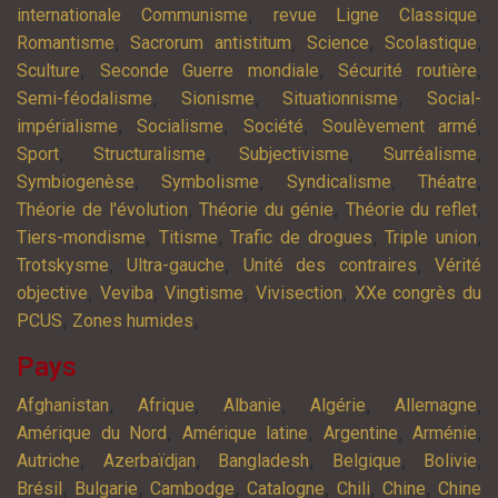
,
,
internationale Communisme
revue Ligne Classique
,
,
,
,
Romantisme
Sacrorum antistitum
Science
Scolastique
,
,
,
Sculture
Seconde Guerre mondiale
Sécurité routière
,
,
,
Semi-féodalisme
Sionisme
Situationnisme
Social-
,
,
,
,
impérialisme
Socialisme
Société
Soulèvement armé
,
,
,
,
Sport
Structuralisme
Subjectivisme
Surréalisme
,
,
,
,
Symbiogenèse
Symbolisme
Syndicalisme
Théatre
,
,
,
Théorie de l'évolution
Théorie du génie
Théorie du reflet
,
,
,
,
Tiers-mondisme
Titisme
Trafic de drogues
Triple union
,
,
,
Trotskysme
Ultra-gauche
Unité des contraires
Vérité
,
,
,
,
objective
Veviba
Vingtisme
Vivisection
XXe congrès du
,
,
PCUS
Zones humides
Pays
,
,
,
,
,
Afghanistan
Afrique
Albanie
Algérie
Allemagne
,
,
,
,
Amérique du Nord
Amérique latine
Argentine
Arménie
,
,
,
,
,
Autriche
Azerbaïdjan
Bangladesh
Belgique
Bolivie
,
,
,
,
,
,
Brésil
Bulgarie
Cambodge
Catalogne
Chili
Chine
Chine