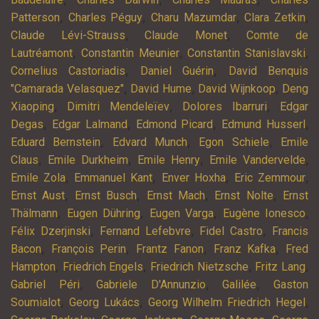
,
,
,
,
Patterson
Charles Péguy
Charu Mazumdar
Clara Zetkin
,
,
Claude Lévi-Strauss
Claude Monet
Comte de
,
,
,
Lautréamont
Constantin Meunier
Constantin Stanislavski
,
,
Cornelius Castoriadis
Daniel Guérin
David Benquis
,
,
,
"Camarada Velasquez"
David Hume
David Wijnkoop
Deng
,
,
,
Xiaoping
Dimitri Mendeleïev
Dolores Ibarruri
Edgar
,
,
,
,
Degas
Edgar Lalmand
Edmond Picard
Edmund Husserl
,
,
,
Eduard Bernstein
Edvard Munch
Egon Schiele
Emile
,
,
,
,
Claus
Emile Durkheim
Emile Henry
Emile Vandervelde
,
,
,
,
Emile Zola
Emmanuel Kant
Enver Hoxha
Eric Zemmour
,
,
,
,
Ernst Aust
Ernst Busch
Ernst Mach
Ernst Nolte
Ernst
,
,
,
,
Thälmann
Eugen Dühring
Eugen Varga
Eugène Ionesco
,
,
,
Félix Dzerjinski
Fernand Lefebvre
Fidel Castro
Francis
,
,
,
,
Bacon
François Perin
Frantz Fanon
Franz Kafka
Fred
,
,
,
,
Hampton
Friedrich Engels
Friedrich Nietzsche
Fritz Lang
,
,
,
Gabriel Péri
Gabriele D'Annunzio
Galilée
Gaston
,
,
,
Soumialot
Georg Lukács
Georg Wilhelm Friedrich Hegel