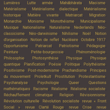
,
,
,
,
Lumières
Lutte armée
Mahâbhârata
Maoïsme
,
,
Matérialisme
Matérialisme dialectique
Matérialisme
,
,
,
,
historique
Matière vivante
Matriarcat
Migration
,
,
,
,
Monarchie
Monisme
Monothéisme
Municipalisme
,
,
,
,
Musique
Nationalisme
Naturalisme
Nederlands
Néo-
,
,
,
,
classicisme
Néo-darwinisme
Nihilisme
Noël
Notion
,
,
,
,
d’organisation
Notion de reflet
Nucléaire
Octobre 1917
,
,
,
,
Opportunisme
Patriarcat
Patriotisme
Pédagogie
,
,
,
Peinture
Petite-bourgeoisie
Phénoménologie
,
,
,
Philosophie
Photosynthèse
Physique
Physique
,
,
,
,
,
quantique
Planification
Poésie
Politique
Polythéisme
,
,
,
Positivisme
Post-modernisme
Prachandisme
Principes
,
,
,
,
du mouvement
Proletkult
Prostitution
Protestantisme
,
,
,
Psychanalyse
Psychologie
Queer
Questions
,
,
,
,
mathématiques
Racisme
Réalisme
Réalisme socialiste
,
,
,
Réchauffement climatique
Religion
Révisionnisme
,
,
Révolution culturelle
Révolution socialiste
revue « Front
,
,
,
Social »
revue Clarté Rouge
revue Crise
revue