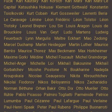
,
,
,
,
Fučík
Karl Kautsky
Karl Korsch
Karl Marx
Karl Marx-Le
,
,
,
Capital
Katsushika Hokusai
Klement Gottwald
Konstantin
,
,
,
,
Tsiolkovski
Kurt Cobain
Kurt Gossweiler
Lavrenti Beria
,
,
,
,
Le Caravage
Lénine
Léon Frédéric
Léon Tolstoï
Léon
,
,
,
,
Trotsky
Leonid Brejnev
Lou Sin
Louis Aragon
Louis de
,
,
,
Brouckère
Louis Van Geyt
Ludo Martens
Ludwig
,
,
,
,
Feuerbach
Lynn Margulis
Maître Eckhart
Mao Zedong
,
,
,
Marcel Duchamp
Martin Heidegger
Martin Luther
Maurice
,
,
,
,
Barrès
Maurice Thorez
Max Beckmann
Max Horkheimer
,
,
,
,
Maxime Gorki
Médine
Michel Foucault
Michel Graindorge
,
,
,
Michel-Ange
Michelle Loi
Mikhaïl Bakounine
Mikhaïl
,
,
,
Gorbatchev
Moishe Postone
N. Boukharine
Nadejda
,
,
,
Kroupskaïa
Nicolae Ceaușescu
Nikita Khrouchtchev
,
,
,
Nikolaï Fiodorov
Nikos Béloyannis
Níkos Zachariádis
,
,
,
,
Norman Béthune
Orhan Bakir
Otto Dix
Otto Mueller
Otto
,
,
,
,
Rühle
Pablo Picasso
Palmiro Togliatti
Parménide
Patrice
,
,
,
,
Lumumba
Paul Cézanne
Paul Lafargue
Paul Verlaine
,
,
,
Paul-Henri Spaak
Peter Paul Rubens
Philippe Buonarroti