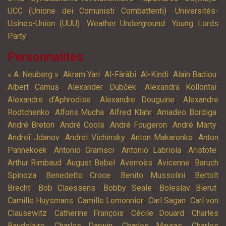
,
UCC (Unione dei Comunisti Combattenti)
Universités-
,
,
Usines-Union (UUU)
Weather Underground
Young Lords
,
Party
Personnalités
,
,
,
,
,
« A. Neuberg »
Akram Yari
Al-Fârâbî
Al-Kindi
Alain Badiou
,
,
,
Albert Camus
Alexander Dubček
Alexandra Kollontai
,
,
Alexandre d’Aphrodise
Alexandre Douguine
Alexandre
,
,
,
,
Rodtchenko
Alfons Mucha
Alfred Klahr
Amadeo Bordiga
,
,
,
,
André Breton
André Cools
André Fougeron
André Marty
,
,
,
Andreï Jdanov
Andreï Vichinsky
Anton Makarenko
Anton
,
,
,
,
Pannekoek
Antonio Gramsci
Antonio Labriola
Aristote
,
,
,
,
Arthur Rimbaud
August Bebel
Averroès
Avicenne
Baruch
,
,
,
Spinoza
Benedetto Croce
Benito Mussolini
Bertolt
,
,
,
,
Brecht
Bob Claessens
Bobby Seale
Boleslav Bierut
,
,
,
Camille Huysmans
Camille Lemonnier
Carl Sagan
Carl von
,
,
,
Clausewitz
Catherine François
Cécile Douard
Charles
,
,
,
Baudelaire
Charles Darwin
Charles Mauras
Charles