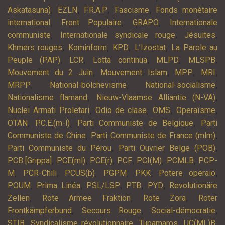
,
,
,
,
Askatasuna)
EZLN
F.R.A.P
Fascisme
Fonds monétaire
,
,
,
international
Front Populaire
GRAPO
Internationale
,
,
,
communiste
Internationale syndicale rouge
Jésuites
,
,
,
,
Khmers rouges
Kominform
KPD
L’Izostat
La Parole au
,
,
,
,
,
Peuple (PAP)
LCR
Lotta continua
MLPD
MLSPB
,
,
,
,
Mouvement du 2 Juin
Mouvement Islam
MPP
MRI
,
,
,
MRPP
National-bolchevisme
National-socialisme
,
,
Nationalisme flamand
Nieuw-Vlaamse Alliantie (N-VA)
,
,
,
,
Nuclei Armati Proletari
Odio de clase
OMS
Operaïsme
,
,
,
OTAN
P.C.E.(m-l)
Parti Communiste de Belgique
Parti
,
,
Communiste de Chine
Parti Communiste de France (mlm)
,
,
Parti Communiste du Pérou
Parti Ouvrier Belge (POB)
,
,
,
,
,
,
PCB [Grippa]
PCE(ml)
PCE(r)
PCF
PCI(M)
PCMLB
PCP-
,
,
,
,
,
,
M
PCR-Chili
PCUS(b)
PGPM
PKK
Potere operaio
,
,
,
,
,
POUM
Prima Linéa
PSL/LSP
PTB
PYD
Revolutionäre
,
,
,
Zellen
Rote Armee Fraktion
Rote Zora
Roter
,
,
,
Frontkämpferbund
Secours Rouge
Social-démocratie
,
,
,
,
STIB
Syndicalisme révolutionnaire
Tupamaros
UC(ML)B