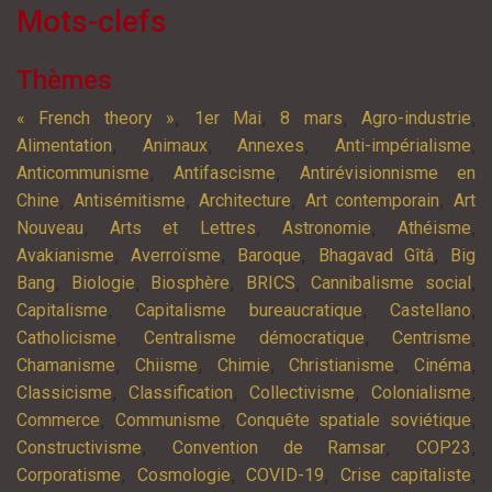
Mots-clefs
Thèmes
,
,
,
,
« French theory »
1er Mai
8 mars
Agro-industrie
,
,
,
,
Alimentation
Animaux
Annexes
Anti-impérialisme
,
,
Anticommunisme
Antifascisme
Antirévisionnisme en
,
,
,
,
Chine
Antisémitisme
Architecture
Art contemporain
Art
,
,
,
,
Nouveau
Arts et Lettres
Astronomie
Athéisme
,
,
,
,
Avakianisme
Averroïsme
Baroque
Bhagavad Gîtâ
Big
,
,
,
,
,
Bang
Biologie
Biosphère
BRICS
Cannibalisme social
,
,
,
Capitalisme
Capitalisme bureaucratique
Castellano
,
,
,
Catholicisme
Centralisme démocratique
Centrisme
,
,
,
,
,
Chamanisme
Chiisme
Chimie
Christianisme
Cinéma
,
,
,
,
Classicisme
Classification
Collectivisme
Colonialisme
,
,
,
Commerce
Communisme
Conquête spatiale soviétique
,
,
,
Constructivisme
Convention de Ramsar
COP23
,
,
,
,
Corporatisme
Cosmologie
COVID-19
Crise capitaliste