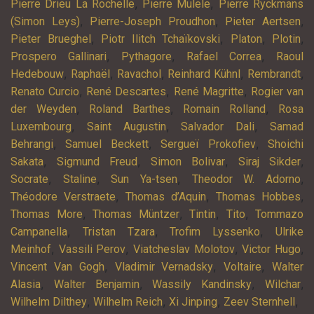
,
,
Pierre Drieu La Rochelle
Pierre Mulele
Pierre Ryckmans
,
,
,
(Simon Leys)
Pierre-Joseph Proudhon
Pieter Aertsen
,
,
,
,
Pieter Brueghel
Piotr Ilitch Tchaïkovski
Platon
Plotin
,
,
,
Prospero Gallinari
Pythagore
Rafael Correa
Raoul
,
,
,
,
,
Hedebouw
Raphaël
Ravachol
Reinhard Kühnl
Rembrandt
,
,
,
Renato Curcio
René Descartes
René Magritte
Rogier van
,
,
,
der Weyden
Roland Barthes
Romain Rolland
Rosa
,
,
,
Luxembourg
Saint Augustin
Salvador Dali
Samad
,
,
,
Behrangi
Samuel Beckett
Sergueï Prokofiev
Shoichi
,
,
,
,
Sakata
Sigmund Freud
Simon Bolivar
Siraj Sikder
,
,
,
,
Socrate
Staline
Sun Ya-tsen
Theodor W. Adorno
,
,
,
Théodore Verstraete
Thomas d’Aquin
Thomas Hobbes
,
,
,
,
Thomas More
Thomas Müntzer
Tintin
Tito
Tommazo
,
,
,
Campanella
Tristan Tzara
Trofim Lyssenko
Ulrike
,
,
,
,
Meinhof
Vassili Perov
Viatcheslav Molotov
Victor Hugo
,
,
,
Vincent Van Gogh
Vladimir Vernadsky
Voltaire
Walter
,
,
,
,
Alasia
Walter Benjamin
Wassily Kandinsky
Wilchar
,
,
,
,
Wilhelm Dilthey
Wilhelm Reich
Xi Jinping
Zeev Sternhell