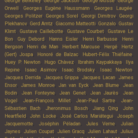
,
,
,
George Berkeley
George Jackson
George Mosse
George
,
,
,
Orwell
Georges Eugène Haussmann
Georges Laugée
,
,
,
Georges Politzer
Georges Sorel
Georgi Dimitrov
Georgi
,
,
,
,
Plekhanov
Gerd Arntz
Giacomo Matteotti
Gonzalo
Gustav
,
,
,
Klimt
Gustave Caillebotte
Gustave Courbet
Gustave Le
,
,
,
,
Bon
Guy Debord
Hanns Eisler
Henri Barbusse
Henri
,
,
,
,
Bergson
Henri de Man
Herbert Marcuse
Hergé
Hertz
,
,
,
(Gert) Jospa
Honoré de Balzac
Hubert-Félix Thiéfaine
,
,
,
Huey P. Newton
Hugo Chàvez
Ibrahim Kaypakkaya
Ilya
,
,
,
,
Repine
Isaac Asimov
Isaac Brodsky
Isaac Newton
,
,
,
Jacques Derrida
Jacques Grippa
Jacques Lacan
James
,
,
,
,
Ensor
James Monroe
Jan van Eyck
Jean Blume
Jean
,
,
,
,
Bodin
Jean Fonteyne
Jean Genet
Jean Jaurès
Jean
,
,
,
Vogel
Jean-François Millet
Jean-Paul Sartre
Jean-
,
,
,
Sébastien Bach
Jheronimus Bosch
Jiang Qing
John
,
,
,
Heartfield
John Locke
José Carlos Mariátegui
Joseph
,
,
,
Jacquemotte
Joséphin Péladan
Jules Verne
Julian
,
,
,
,
Jaynes
Julien Coupat
Julien Gracq
Julien Lahaut
Julius