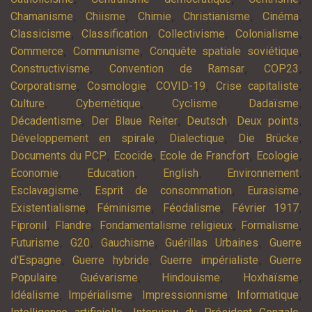
,
,
,
,
,
Chamanisme
Chiisme
Chimie
Christianisme
Cinéma
,
,
,
,
Classicisme
Classification
Collectivisme
Colonialisme
,
,
,
Commerce
Communisme
Conquête spatiale soviétique
,
,
,
Constructivisme
Convention de Ramsar
COP23
,
,
,
,
Corporatisme
Cosmologie
COVID-19
Crise capitaliste
,
,
,
,
Culture
Cybernétique
Cyclisme
Dadaïsme
,
,
,
,
Décadentisme
Der Blaue Reiter
Deutsch
Deux points
,
,
,
Développement en spirale
Dialectique
Die Brücke
,
,
,
,
Documents du PCP
Ecocide
Ecole de Francfort
Ecologie
,
,
,
,
Economie
Education
English
Environnement
,
,
,
Esclavagisme
Esprit de consommation
Eurasisme
,
,
,
,
Existentialisme
Féminisme
Féodalisme
Février 1917
,
,
,
,
Fipronil
Flandre
Fondamentalisme religieux
Formalisme
,
,
,
,
Futurisme
G20
Gauchisme
Guérillas Urbaines
Guerre
,
,
,
d'Espagne
Guerre hybride
Guerre impérialiste
Guerre
,
,
,
,
Populaire
Guévarisme
Hindouisme
Hoxhaïsme
,
,
,
,
Idéalisme
Impérialisme
Impressionnisme
Informatique
,
,