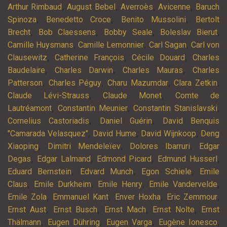
,
,
,
,
Arthur Rimbaud
August Bebel
Averroès
Avicenne
Baruch
,
,
,
Spinoza
Benedetto Croce
Benito Mussolini
Bertolt
,
,
,
,
Brecht
Bob Claessens
Bobby Seale
Boleslav Bierut
,
,
,
Camille Huysmans
Camille Lemonnier
Carl Sagan
Carl von
,
,
,
Clausewitz
Catherine François
Cécile Douard
Charles
,
,
,
Baudelaire
Charles Darwin
Charles Mauras
Charles
,
,
,
,
Patterson
Charles Péguy
Charu Mazumdar
Clara Zetkin
,
,
Claude Lévi-Strauss
Claude Monet
Comte de
,
,
,
Lautréamont
Constantin Meunier
Constantin Stanislavski
,
,
Cornelius Castoriadis
Daniel Guérin
David Benquis
,
,
,
"Camarada Velasquez"
David Hume
David Wijnkoop
Deng
,
,
,
Xiaoping
Dimitri Mendeleïev
Dolores Ibarruri
Edgar
,
,
,
,
Degas
Edgar Lalmand
Edmond Picard
Edmund Husserl
,
,
,
Eduard Bernstein
Edvard Munch
Egon Schiele
Emile
,
,
,
,
Claus
Emile Durkheim
Emile Henry
Emile Vandervelde
,
,
,
,
Emile Zola
Emmanuel Kant
Enver Hoxha
Eric Zemmour
,
,
,
,
Ernst Aust
Ernst Busch
Ernst Mach
Ernst Nolte
Ernst
,
,
,
,
Thälmann
Eugen Dühring
Eugen Varga
Eugène Ionesco