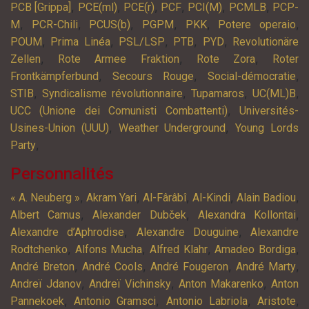
,
,
,
,
,
,
PCB [Grippa]
PCE(ml)
PCE(r)
PCF
PCI(M)
PCMLB
PCP-
,
,
,
,
,
,
M
PCR-Chili
PCUS(b)
PGPM
PKK
Potere operaio
,
,
,
,
,
POUM
Prima Linéa
PSL/LSP
PTB
PYD
Revolutionäre
,
,
,
Zellen
Rote Armee Fraktion
Rote Zora
Roter
,
,
,
Frontkämpferbund
Secours Rouge
Social-démocratie
,
,
,
,
STIB
Syndicalisme révolutionnaire
Tupamaros
UC(ML)B
,
UCC (Unione dei Comunisti Combattenti)
Universités-
,
,
Usines-Union (UUU)
Weather Underground
Young Lords
,
Party
Personnalités
,
,
,
,
,
« A. Neuberg »
Akram Yari
Al-Fârâbî
Al-Kindi
Alain Badiou
,
,
,
Albert Camus
Alexander Dubček
Alexandra Kollontai
,
,
Alexandre d’Aphrodise
Alexandre Douguine
Alexandre
,
,
,
,
Rodtchenko
Alfons Mucha
Alfred Klahr
Amadeo Bordiga
,
,
,
,
André Breton
André Cools
André Fougeron
André Marty
,
,
,
Andreï Jdanov
Andreï Vichinsky
Anton Makarenko
Anton
,
,
,
,
Pannekoek
Antonio Gramsci
Antonio Labriola
Aristote