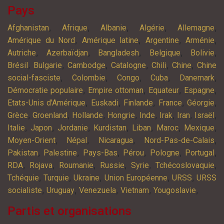
Pays
,
,
,
,
,
Afghanistan
Afrique
Albanie
Algérie
Allemagne
,
,
,
,
Amérique du Nord
Amérique latine
Argentine
Arménie
,
,
,
,
,
Autriche
Azerbaïdjan
Bangladesh
Belgique
Bolivie
,
,
,
,
,
,
Brésil
Bulgarie
Cambodge
Catalogne
Chili
Chine
Chine
,
,
,
,
,
social-fasciste
Colombie
Congo
Cuba
Danemark
,
,
,
,
Démocratie populaire
Empire ottoman
Equateur
Espagne
,
,
,
,
,
Etats-Unis d'Amérique
Euskadi
Finlande
France
Géorgie
,
,
,
,
,
,
,
,
Grèce
Groenland
Hollande
Hongrie
Inde
Irak
Iran
Israël
,
,
,
,
,
,
,
Italie
Japon
Jordanie
Kurdistan
Liban
Maroc
Mexique
,
,
,
,
Moyen-Orient
Népal
Nicaragua
Nord-Pas-de-Calais
,
,
,
,
,
,
Pakistan
Palestine
Pays-Bas
Pérou
Pologne
Portugal
,
,
,
,
,
,
RDA
Rojava
Roumanie
Russie
Syrie
Tchécoslovaquie
,
,
,
,
,
Tchéquie
Turquie
Ukraine
Union Européenne
URSS
URSS
,
,
,
,
,
socialiste
Uruguay
Venezuela
Vietnam
Yougoslavie
Partis et organisations