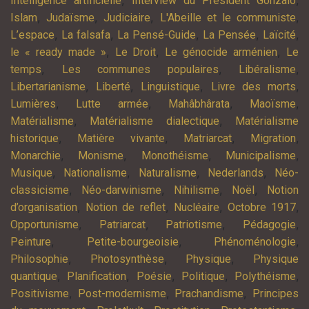
Intelligence artificielle
Interview du Président Gonzalo
,
,
,
,
Islam
Judaïsme
Judiciaire
L'Abeille et le communiste
,
,
,
,
,
L’espace
La falsafa
La Pensé-Guide
La Pensée
Laïcité
,
,
,
le « ready made »
Le Droit
Le génocide arménien
Le
,
,
,
temps
Les communes populaires
Libéralisme
,
,
,
,
Libertarianisme
Liberté
Linguistique
Livre des morts
,
,
,
,
Lumières
Lutte armée
Mahâbhârata
Maoïsme
,
,
Matérialisme
Matérialisme dialectique
Matérialisme
,
,
,
,
historique
Matière vivante
Matriarcat
Migration
,
,
,
,
Monarchie
Monisme
Monothéisme
Municipalisme
,
,
,
,
Musique
Nationalisme
Naturalisme
Nederlands
Néo-
,
,
,
,
classicisme
Néo-darwinisme
Nihilisme
Noël
Notion
,
,
,
,
d’organisation
Notion de reflet
Nucléaire
Octobre 1917
,
,
,
,
Opportunisme
Patriarcat
Patriotisme
Pédagogie
,
,
,
Peinture
Petite-bourgeoisie
Phénoménologie
,
,
,
Philosophie
Photosynthèse
Physique
Physique
,
,
,
,
,
quantique
Planification
Poésie
Politique
Polythéisme
,
,
,
Positivisme
Post-modernisme
Prachandisme
Principes