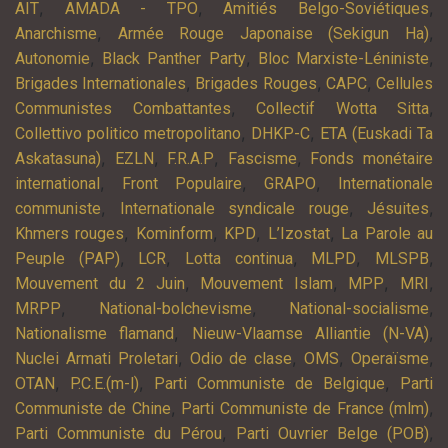
,
,
,
AIT
AMADA - TPO
Amitiés Belgo-Soviétiques
,
,
Anarchisme
Armée Rouge Japonaise (Sekigun Ha)
,
,
,
Autonomie
Black Panther Party
Bloc Marxiste-Léniniste
,
,
,
Brigades Internationales
Brigades Rouges
CAPC
Cellules
,
,
Communistes Combattantes
Collectif Wotta Sitta
,
,
Collettivo politico metropolitano
DHKP-C
ETA (Euskadi Ta
,
,
,
,
Askatasuna)
EZLN
F.R.A.P
Fascisme
Fonds monétaire
,
,
,
international
Front Populaire
GRAPO
Internationale
,
,
,
communiste
Internationale syndicale rouge
Jésuites
,
,
,
,
Khmers rouges
Kominform
KPD
L’Izostat
La Parole au
,
,
,
,
,
Peuple (PAP)
LCR
Lotta continua
MLPD
MLSPB
,
,
,
,
Mouvement du 2 Juin
Mouvement Islam
MPP
MRI
,
,
,
MRPP
National-bolchevisme
National-socialisme
,
,
Nationalisme flamand
Nieuw-Vlaamse Alliantie (N-VA)
,
,
,
,
Nuclei Armati Proletari
Odio de clase
OMS
Operaïsme
,
,
,
OTAN
P.C.E.(m-l)
Parti Communiste de Belgique
Parti
,
,
Communiste de Chine
Parti Communiste de France (mlm)
,
,
Parti Communiste du Pérou
Parti Ouvrier Belge (POB)