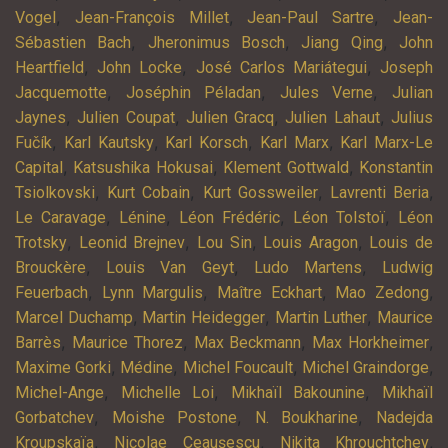
,
,
,
Vogel
Jean-François Millet
Jean-Paul Sartre
Jean-
,
,
,
Sébastien Bach
Jheronimus Bosch
Jiang Qing
John
,
,
,
Heartfield
John Locke
José Carlos Mariátegui
Joseph
,
,
,
Jacquemotte
Joséphin Péladan
Jules Verne
Julian
,
,
,
,
Jaynes
Julien Coupat
Julien Gracq
Julien Lahaut
Julius
,
,
,
,
Fučík
Karl Kautsky
Karl Korsch
Karl Marx
Karl Marx-Le
,
,
,
Capital
Katsushika Hokusai
Klement Gottwald
Konstantin
,
,
,
,
Tsiolkovski
Kurt Cobain
Kurt Gossweiler
Lavrenti Beria
,
,
,
,
Le Caravage
Lénine
Léon Frédéric
Léon Tolstoï
Léon
,
,
,
,
Trotsky
Leonid Brejnev
Lou Sin
Louis Aragon
Louis de
,
,
,
Brouckère
Louis Van Geyt
Ludo Martens
Ludwig
,
,
,
,
Feuerbach
Lynn Margulis
Maître Eckhart
Mao Zedong
,
,
,
Marcel Duchamp
Martin Heidegger
Martin Luther
Maurice
,
,
,
,
Barrès
Maurice Thorez
Max Beckmann
Max Horkheimer
,
,
,
,
Maxime Gorki
Médine
Michel Foucault
Michel Graindorge
,
,
,
Michel-Ange
Michelle Loi
Mikhaïl Bakounine
Mikhaïl
,
,
,
Gorbatchev
Moishe Postone
N. Boukharine
Nadejda
,
,
,
Kroupskaïa
Nicolae Ceaușescu
Nikita Khrouchtchev