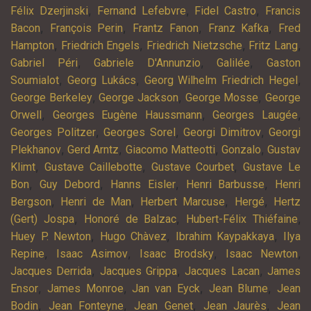
,
,
,
Félix Dzerjinski
Fernand Lefebvre
Fidel Castro
Francis
,
,
,
,
Bacon
François Perin
Frantz Fanon
Franz Kafka
Fred
,
,
,
,
Hampton
Friedrich Engels
Friedrich Nietzsche
Fritz Lang
,
,
,
Gabriel Péri
Gabriele D'Annunzio
Galilée
Gaston
,
,
,
Soumialot
Georg Lukács
Georg Wilhelm Friedrich Hegel
,
,
,
George Berkeley
George Jackson
George Mosse
George
,
,
,
Orwell
Georges Eugène Haussmann
Georges Laugée
,
,
,
Georges Politzer
Georges Sorel
Georgi Dimitrov
Georgi
,
,
,
,
Plekhanov
Gerd Arntz
Giacomo Matteotti
Gonzalo
Gustav
,
,
,
Klimt
Gustave Caillebotte
Gustave Courbet
Gustave Le
,
,
,
,
Bon
Guy Debord
Hanns Eisler
Henri Barbusse
Henri
,
,
,
,
Bergson
Henri de Man
Herbert Marcuse
Hergé
Hertz
,
,
,
(Gert) Jospa
Honoré de Balzac
Hubert-Félix Thiéfaine
,
,
,
Huey P. Newton
Hugo Chàvez
Ibrahim Kaypakkaya
Ilya
,
,
,
,
Repine
Isaac Asimov
Isaac Brodsky
Isaac Newton
,
,
,
Jacques Derrida
Jacques Grippa
Jacques Lacan
James
,
,
,
,
Ensor
James Monroe
Jan van Eyck
Jean Blume
Jean
,
,
,
,
Bodin
Jean Fonteyne
Jean Genet
Jean Jaurès
Jean