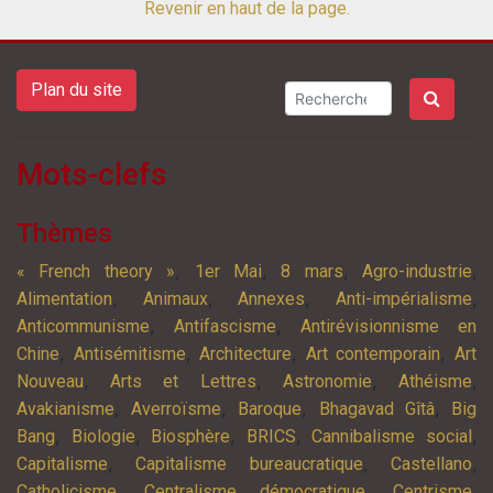
Revenir en haut de la page.
Plan du site
Mots-clefs
Thèmes
,
,
,
,
« French theory »
1er Mai
8 mars
Agro-industrie
,
,
,
,
Alimentation
Animaux
Annexes
Anti-impérialisme
,
,
Anticommunisme
Antifascisme
Antirévisionnisme en
,
,
,
,
Chine
Antisémitisme
Architecture
Art contemporain
Art
,
,
,
,
Nouveau
Arts et Lettres
Astronomie
Athéisme
,
,
,
,
Avakianisme
Averroïsme
Baroque
Bhagavad Gîtâ
Big
,
,
,
,
,
Bang
Biologie
Biosphère
BRICS
Cannibalisme social
,
,
,
Capitalisme
Capitalisme bureaucratique
Castellano
,
,
,
Catholicisme
Centralisme démocratique
Centrisme