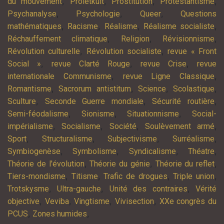
,
,
,
,
du mouvement
Proletkult
Prostitution
Protestantisme
,
,
,
Psychanalyse
Psychologie
Queer
Questions
,
,
,
,
mathématiques
Racisme
Réalisme
Réalisme socialiste
,
,
,
Réchauffement climatique
Religion
Révisionnisme
,
,
Révolution culturelle
Révolution socialiste
revue « Front
,
,
,
Social »
revue Clarté Rouge
revue Crise
revue
,
,
internationale Communisme
revue Ligne Classique
,
,
,
,
Romantisme
Sacrorum antistitum
Science
Scolastique
,
,
,
Sculture
Seconde Guerre mondiale
Sécurité routière
,
,
,
Semi-féodalisme
Sionisme
Situationnisme
Social-
,
,
,
,
impérialisme
Socialisme
Société
Soulèvement armé
,
,
,
,
Sport
Structuralisme
Subjectivisme
Surréalisme
,
,
,
,
Symbiogenèse
Symbolisme
Syndicalisme
Théatre
,
,
,
Théorie de l'évolution
Théorie du génie
Théorie du reflet
,
,
,
,
Tiers-mondisme
Titisme
Trafic de drogues
Triple union
,
,
,
Trotskysme
Ultra-gauche
Unité des contraires
Vérité
,
,
,
,
objective
Veviba
Vingtisme
Vivisection
XXe congrès du
,
,
PCUS
Zones humides