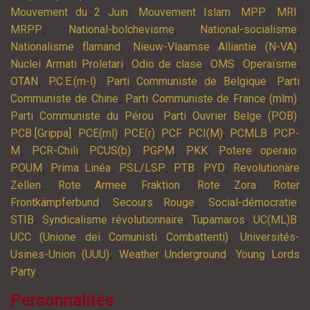
,
,
,
,
Mouvement du 2 Juin
Mouvement Islam
MPP
MRI
,
,
,
MRPP
National-bolchevisme
National-socialisme
,
,
Nationalisme flamand
Nieuw-Vlaamse Alliantie (N-VA)
,
,
,
,
Nuclei Armati Proletari
Odio de clase
OMS
Operaïsme
,
,
,
OTAN
P.C.E.(m-l)
Parti Communiste de Belgique
Parti
,
,
Communiste de Chine
Parti Communiste de France (mlm)
,
,
Parti Communiste du Pérou
Parti Ouvrier Belge (POB)
,
,
,
,
,
,
PCB [Grippa]
PCE(ml)
PCE(r)
PCF
PCI(M)
PCMLB
PCP-
,
,
,
,
,
,
M
PCR-Chili
PCUS(b)
PGPM
PKK
Potere operaio
,
,
,
,
,
POUM
Prima Linéa
PSL/LSP
PTB
PYD
Revolutionäre
,
,
,
Zellen
Rote Armee Fraktion
Rote Zora
Roter
,
,
,
Frontkämpferbund
Secours Rouge
Social-démocratie
,
,
,
,
STIB
Syndicalisme révolutionnaire
Tupamaros
UC(ML)B
,
UCC (Unione dei Comunisti Combattenti)
Universités-
,
,
Usines-Union (UUU)
Weather Underground
Young Lords
,
Party
Personnalités