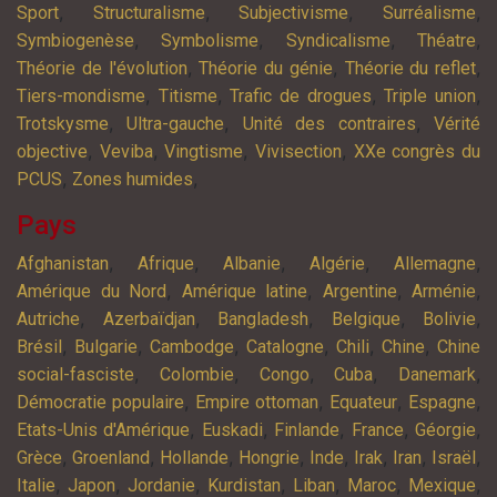
,
,
,
,
Sport
Structuralisme
Subjectivisme
Surréalisme
,
,
,
,
Symbiogenèse
Symbolisme
Syndicalisme
Théatre
,
,
,
Théorie de l'évolution
Théorie du génie
Théorie du reflet
,
,
,
,
Tiers-mondisme
Titisme
Trafic de drogues
Triple union
,
,
,
Trotskysme
Ultra-gauche
Unité des contraires
Vérité
,
,
,
,
objective
Veviba
Vingtisme
Vivisection
XXe congrès du
,
,
PCUS
Zones humides
Pays
,
,
,
,
,
Afghanistan
Afrique
Albanie
Algérie
Allemagne
,
,
,
,
Amérique du Nord
Amérique latine
Argentine
Arménie
,
,
,
,
,
Autriche
Azerbaïdjan
Bangladesh
Belgique
Bolivie
,
,
,
,
,
,
Brésil
Bulgarie
Cambodge
Catalogne
Chili
Chine
Chine
,
,
,
,
,
social-fasciste
Colombie
Congo
Cuba
Danemark
,
,
,
,
Démocratie populaire
Empire ottoman
Equateur
Espagne
,
,
,
,
,
Etats-Unis d'Amérique
Euskadi
Finlande
France
Géorgie
,
,
,
,
,
,
,
,
Grèce
Groenland
Hollande
Hongrie
Inde
Irak
Iran
Israël
,
,
,
,
,
,
,
Italie
Japon
Jordanie
Kurdistan
Liban
Maroc
Mexique