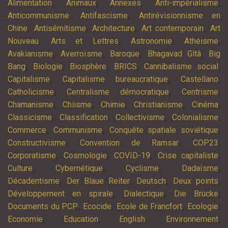
,
,
,
,
Alimentation
Animaux
Annexes
Anti-impérialisme
,
,
Anticommunisme
Antifascisme
Antirévisionnisme en
,
,
,
,
Chine
Antisémitisme
Architecture
Art contemporain
Art
,
,
,
,
Nouveau
Arts et Lettres
Astronomie
Athéisme
,
,
,
,
Avakianisme
Averroïsme
Baroque
Bhagavad Gîtâ
Big
,
,
,
,
,
Bang
Biologie
Biosphère
BRICS
Cannibalisme social
,
,
,
Capitalisme
Capitalisme bureaucratique
Castellano
,
,
,
Catholicisme
Centralisme démocratique
Centrisme
,
,
,
,
,
Chamanisme
Chiisme
Chimie
Christianisme
Cinéma
,
,
,
,
Classicisme
Classification
Collectivisme
Colonialisme
,
,
,
Commerce
Communisme
Conquête spatiale soviétique
,
,
,
Constructivisme
Convention de Ramsar
COP23
,
,
,
,
Corporatisme
Cosmologie
COVID-19
Crise capitaliste
,
,
,
,
Culture
Cybernétique
Cyclisme
Dadaïsme
,
,
,
,
Décadentisme
Der Blaue Reiter
Deutsch
Deux points
,
,
,
Développement en spirale
Dialectique
Die Brücke
,
,
,
,
Documents du PCP
Ecocide
Ecole de Francfort
Ecologie
,
,
,
,
Economie
Education
English
Environnement