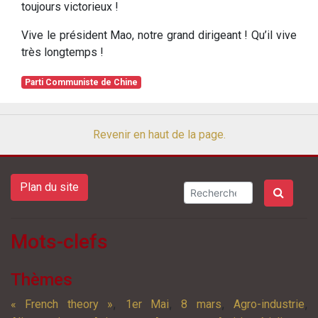
toujours victorieux !
Vive le président Mao, notre grand dirigeant ! Qu’il vive
très longtemps !
Parti Communiste de Chine
Revenir en haut de la page.
Plan du site
Mots-clefs
Thèmes
,
,
,
,
« French theory »
1er Mai
8 mars
Agro-industrie