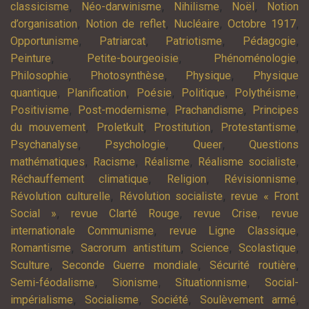
,
,
,
,
classicisme
Néo-darwinisme
Nihilisme
Noël
Notion
,
,
,
,
d’organisation
Notion de reflet
Nucléaire
Octobre 1917
,
,
,
,
Opportunisme
Patriarcat
Patriotisme
Pédagogie
,
,
,
Peinture
Petite-bourgeoisie
Phénoménologie
,
,
,
Philosophie
Photosynthèse
Physique
Physique
,
,
,
,
,
quantique
Planification
Poésie
Politique
Polythéisme
,
,
,
Positivisme
Post-modernisme
Prachandisme
Principes
,
,
,
,
du mouvement
Proletkult
Prostitution
Protestantisme
,
,
,
Psychanalyse
Psychologie
Queer
Questions
,
,
,
,
mathématiques
Racisme
Réalisme
Réalisme socialiste
,
,
,
Réchauffement climatique
Religion
Révisionnisme
,
,
Révolution culturelle
Révolution socialiste
revue « Front
,
,
,
Social »
revue Clarté Rouge
revue Crise
revue
,
,
internationale Communisme
revue Ligne Classique
,
,
,
,
Romantisme
Sacrorum antistitum
Science
Scolastique
,
,
,
Sculture
Seconde Guerre mondiale
Sécurité routière
,
,
,
Semi-féodalisme
Sionisme
Situationnisme
Social-
,
,
,
,
impérialisme
Socialisme
Société
Soulèvement armé