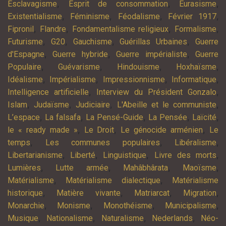
,
,
,
Esclavagisme
Esprit de consommation
Eurasisme
,
,
,
,
Existentialisme
Féminisme
Féodalisme
Février 1917
,
,
,
,
Fipronil
Flandre
Fondamentalisme religieux
Formalisme
,
,
,
,
Futurisme
G20
Gauchisme
Guérillas Urbaines
Guerre
,
,
,
d'Espagne
Guerre hybride
Guerre impérialiste
Guerre
,
,
,
,
Populaire
Guévarisme
Hindouisme
Hoxhaïsme
,
,
,
,
Idéalisme
Impérialisme
Impressionnisme
Informatique
,
,
Intelligence artificielle
Interview du Président Gonzalo
,
,
,
,
Islam
Judaïsme
Judiciaire
L'Abeille et le communiste
,
,
,
,
,
L’espace
La falsafa
La Pensé-Guide
La Pensée
Laïcité
,
,
,
le « ready made »
Le Droit
Le génocide arménien
Le
,
,
,
temps
Les communes populaires
Libéralisme
,
,
,
,
Libertarianisme
Liberté
Linguistique
Livre des morts
,
,
,
,
Lumières
Lutte armée
Mahâbhârata
Maoïsme
,
,
Matérialisme
Matérialisme dialectique
Matérialisme
,
,
,
,
historique
Matière vivante
Matriarcat
Migration
,
,
,
,
Monarchie
Monisme
Monothéisme
Municipalisme
,
,
,
,
Musique
Nationalisme
Naturalisme
Nederlands
Néo-