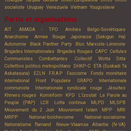
,
,
,
,
,
socialiste
Uruguay
Venezuela
Vietnam
Yougoslavie
Partis et organisations
,
,
,
AIT
AMADA - TPO
Amitiés Belgo-Soviétiques
,
,
Anarchisme
Armée Rouge Japonaise (Sekigun Ha)
,
,
,
Autonomie
Black Panther Party
Bloc Marxiste-Léniniste
,
,
,
Brigades Internationales
Brigades Rouges
CAPC
Cellules
,
,
Communistes Combattantes
Collectif Wotta Sitta
,
,
Collettivo politico metropolitano
DHKP-C
ETA (Euskadi Ta
,
,
,
,
Askatasuna)
EZLN
F.R.A.P
Fascisme
Fonds monétaire
,
,
,
international
Front Populaire
GRAPO
Internationale
,
,
,
communiste
Internationale syndicale rouge
Jésuites
,
,
,
,
Khmers rouges
Kominform
KPD
L’Izostat
La Parole au
,
,
,
,
,
Peuple (PAP)
LCR
Lotta continua
MLPD
MLSPB
,
,
,
,
Mouvement du 2 Juin
Mouvement Islam
MPP
MRI
,
,
,
MRPP
National-bolchevisme
National-socialisme
,
,
Nationalisme flamand
Nieuw-Vlaamse Alliantie (N-VA)