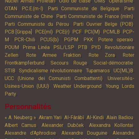
,
,
,
,
Nuclei Armati Proletari
Odio de clase
OMS
Operaïsme
,
,
,
OTAN
P.C.E.(m-l)
Parti Communiste de Belgique
Parti
,
,
Communiste de Chine
Parti Communiste de France (mlm)
,
,
Parti Communiste du Pérou
Parti Ouvrier Belge (POB)
,
,
,
,
,
,
PCB [Grippa]
PCE(ml)
PCE(r)
PCF
PCI(M)
PCMLB
PCP-
,
,
,
,
,
,
M
PCR-Chili
PCUS(b)
PGPM
PKK
Potere operaio
,
,
,
,
,
POUM
Prima Linéa
PSL/LSP
PTB
PYD
Revolutionäre
,
,
,
Zellen
Rote Armee Fraktion
Rote Zora
Roter
,
,
,
Frontkämpferbund
Secours Rouge
Social-démocratie
,
,
,
,
STIB
Syndicalisme révolutionnaire
Tupamaros
UC(ML)B
,
UCC (Unione dei Comunisti Combattenti)
Universités-
,
,
Usines-Union (UUU)
Weather Underground
Young Lords
,
Party
Personnalités
,
,
,
,
,
« A. Neuberg »
Akram Yari
Al-Fârâbî
Al-Kindi
Alain Badiou
,
,
,
Albert Camus
Alexander Dubček
Alexandra Kollontai
,
,
Alexandre d’Aphrodise
Alexandre Douguine
Alexandre