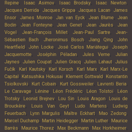
,
,
,
,
Repine
Isaac Asimov
Isaac Brodsky
Isaac Newton
,
,
,
Jacques Derrida
Jacques Grippa
Jacques Lacan
James
,
,
,
,
Ensor
James Monroe
Jan van Eyck
Jean Blume
Jean
,
,
,
,
Bodin
Jean Fonteyne
Jean Genet
Jean Jaurès
Jean
,
,
,
Vogel
Jean-François Millet
Jean-Paul Sartre
Jean-
,
,
,
Sébastien Bach
Jheronimus Bosch
Jiang Qing
John
,
,
,
Heartfield
John Locke
José Carlos Mariátegui
Joseph
,
,
,
Jacquemotte
Joséphin Péladan
Jules Verne
Julian
,
,
,
,
Jaynes
Julien Coupat
Julien Gracq
Julien Lahaut
Julius
,
,
,
,
Fučík
Karl Kautsky
Karl Korsch
Karl Marx
Karl Marx-Le
,
,
,
Capital
Katsushika Hokusai
Klement Gottwald
Konstantin
,
,
,
,
Tsiolkovski
Kurt Cobain
Kurt Gossweiler
Lavrenti Beria
,
,
,
,
Le Caravage
Lénine
Léon Frédéric
Léon Tolstoï
Léon
,
,
,
,
Trotsky
Leonid Brejnev
Lou Sin
Louis Aragon
Louis de
,
,
,
Brouckère
Louis Van Geyt
Ludo Martens
Ludwig
,
,
,
,
Feuerbach
Lynn Margulis
Maître Eckhart
Mao Zedong
,
,
,
Marcel Duchamp
Martin Heidegger
Martin Luther
Maurice
,
,
,
,
Barrès
Maurice Thorez
Max Beckmann
Max Horkheimer