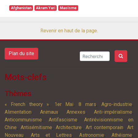
Afghanistan
Akram Yari
Maoïsme
Revenir en haut de la page.
Plan du site
Mots-clefs
Thèmes
,
,
,
,
« French theory »
1er Mai
8 mars
Agro-industrie
,
,
,
,
Alimentation
Animaux
Annexes
Anti-impérialisme
,
,
Anticommunisme
Antifascisme
Antirévisionnisme en
,
,
,
,
Chine
Antisémitisme
Architecture
Art contemporain
Art
,
,
,
,
Nouveau
Arts et Lettres
Astronomie
Athéisme