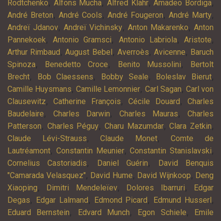
,
,
,
,
Rodtchenko
Alfons Mucha
Alfred Klahr
Amadeo Bordiga
,
,
,
,
André Breton
André Cools
André Fougeron
André Marty
,
,
,
Andreï Jdanov
Andreï Vichinsky
Anton Makarenko
Anton
,
,
,
,
Pannekoek
Antonio Gramsci
Antonio Labriola
Aristote
,
,
,
,
Arthur Rimbaud
August Bebel
Averroès
Avicenne
Baruch
,
,
,
Spinoza
Benedetto Croce
Benito Mussolini
Bertolt
,
,
,
,
Brecht
Bob Claessens
Bobby Seale
Boleslav Bierut
,
,
,
Camille Huysmans
Camille Lemonnier
Carl Sagan
Carl von
,
,
,
Clausewitz
Catherine François
Cécile Douard
Charles
,
,
,
Baudelaire
Charles Darwin
Charles Mauras
Charles
,
,
,
,
Patterson
Charles Péguy
Charu Mazumdar
Clara Zetkin
,
,
Claude Lévi-Strauss
Claude Monet
Comte de
,
,
,
Lautréamont
Constantin Meunier
Constantin Stanislavski
,
,
Cornelius Castoriadis
Daniel Guérin
David Benquis
,
,
,
"Camarada Velasquez"
David Hume
David Wijnkoop
Deng
,
,
,
Xiaoping
Dimitri Mendeleïev
Dolores Ibarruri
Edgar
,
,
,
,
Degas
Edgar Lalmand
Edmond Picard
Edmund Husserl
,
,
,
Eduard Bernstein
Edvard Munch
Egon Schiele
Emile