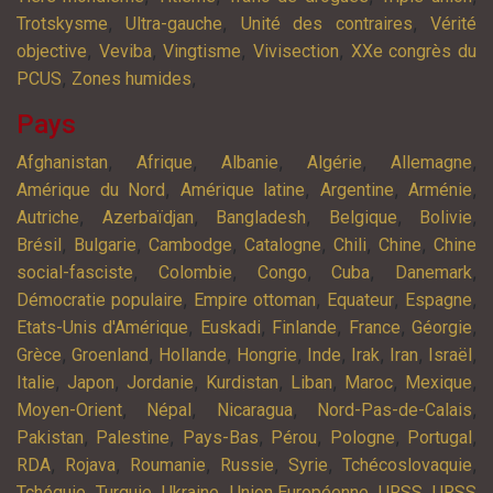
,
,
,
Trotskysme
Ultra-gauche
Unité des contraires
Vérité
,
,
,
,
objective
Veviba
Vingtisme
Vivisection
XXe congrès du
,
,
PCUS
Zones humides
Pays
,
,
,
,
,
Afghanistan
Afrique
Albanie
Algérie
Allemagne
,
,
,
,
Amérique du Nord
Amérique latine
Argentine
Arménie
,
,
,
,
,
Autriche
Azerbaïdjan
Bangladesh
Belgique
Bolivie
,
,
,
,
,
,
Brésil
Bulgarie
Cambodge
Catalogne
Chili
Chine
Chine
,
,
,
,
,
social-fasciste
Colombie
Congo
Cuba
Danemark
,
,
,
,
Démocratie populaire
Empire ottoman
Equateur
Espagne
,
,
,
,
,
Etats-Unis d'Amérique
Euskadi
Finlande
France
Géorgie
,
,
,
,
,
,
,
,
Grèce
Groenland
Hollande
Hongrie
Inde
Irak
Iran
Israël
,
,
,
,
,
,
,
Italie
Japon
Jordanie
Kurdistan
Liban
Maroc
Mexique
,
,
,
,
Moyen-Orient
Népal
Nicaragua
Nord-Pas-de-Calais
,
,
,
,
,
,
Pakistan
Palestine
Pays-Bas
Pérou
Pologne
Portugal
,
,
,
,
,
,
RDA
Rojava
Roumanie
Russie
Syrie
Tchécoslovaquie
,
,
,
,
,
Tchéquie
Turquie
Ukraine
Union Européenne
URSS
URSS