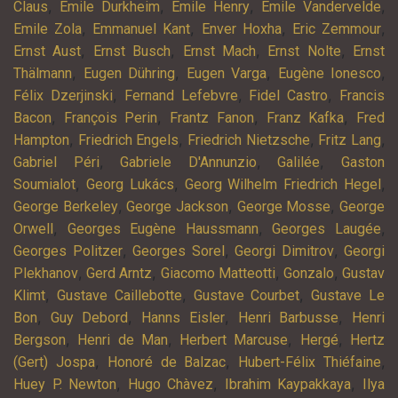
,
,
,
,
Claus
Emile Durkheim
Emile Henry
Emile Vandervelde
,
,
,
,
Emile Zola
Emmanuel Kant
Enver Hoxha
Eric Zemmour
,
,
,
,
Ernst Aust
Ernst Busch
Ernst Mach
Ernst Nolte
Ernst
,
,
,
,
Thälmann
Eugen Dühring
Eugen Varga
Eugène Ionesco
,
,
,
Félix Dzerjinski
Fernand Lefebvre
Fidel Castro
Francis
,
,
,
,
Bacon
François Perin
Frantz Fanon
Franz Kafka
Fred
,
,
,
,
Hampton
Friedrich Engels
Friedrich Nietzsche
Fritz Lang
,
,
,
Gabriel Péri
Gabriele D'Annunzio
Galilée
Gaston
,
,
,
Soumialot
Georg Lukács
Georg Wilhelm Friedrich Hegel
,
,
,
George Berkeley
George Jackson
George Mosse
George
,
,
,
Orwell
Georges Eugène Haussmann
Georges Laugée
,
,
,
Georges Politzer
Georges Sorel
Georgi Dimitrov
Georgi
,
,
,
,
Plekhanov
Gerd Arntz
Giacomo Matteotti
Gonzalo
Gustav
,
,
,
Klimt
Gustave Caillebotte
Gustave Courbet
Gustave Le
,
,
,
,
Bon
Guy Debord
Hanns Eisler
Henri Barbusse
Henri
,
,
,
,
Bergson
Henri de Man
Herbert Marcuse
Hergé
Hertz
,
,
,
(Gert) Jospa
Honoré de Balzac
Hubert-Félix Thiéfaine
,
,
,
Huey P. Newton
Hugo Chàvez
Ibrahim Kaypakkaya
Ilya