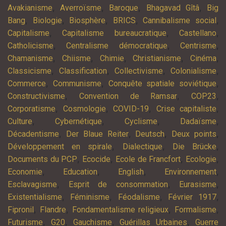
,
,
,
,
Avakianisme
Averroïsme
Baroque
Bhagavad Gîtâ
Big
,
,
,
,
,
Bang
Biologie
Biosphère
BRICS
Cannibalisme social
,
,
,
Capitalisme
Capitalisme bureaucratique
Castellano
,
,
,
Catholicisme
Centralisme démocratique
Centrisme
,
,
,
,
,
Chamanisme
Chiisme
Chimie
Christianisme
Cinéma
,
,
,
,
Classicisme
Classification
Collectivisme
Colonialisme
,
,
,
Commerce
Communisme
Conquête spatiale soviétique
,
,
,
Constructivisme
Convention de Ramsar
COP23
,
,
,
,
Corporatisme
Cosmologie
COVID-19
Crise capitaliste
,
,
,
,
Culture
Cybernétique
Cyclisme
Dadaïsme
,
,
,
,
Décadentisme
Der Blaue Reiter
Deutsch
Deux points
,
,
,
Développement en spirale
Dialectique
Die Brücke
,
,
,
,
Documents du PCP
Ecocide
Ecole de Francfort
Ecologie
,
,
,
,
Economie
Education
English
Environnement
,
,
,
Esclavagisme
Esprit de consommation
Eurasisme
,
,
,
,
Existentialisme
Féminisme
Féodalisme
Février 1917
,
,
,
,
Fipronil
Flandre
Fondamentalisme religieux
Formalisme
,
,
,
,
Futurisme
G20
Gauchisme
Guérillas Urbaines
Guerre