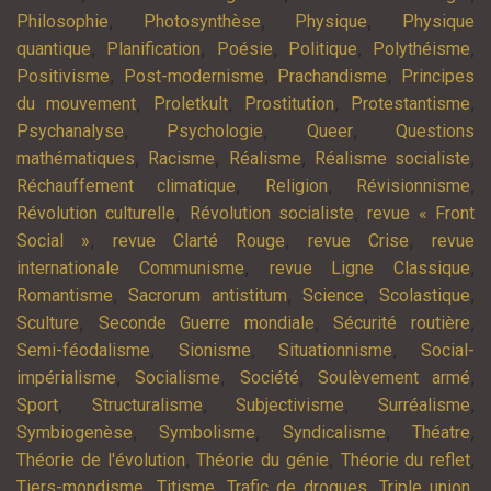
,
,
,
Philosophie
Photosynthèse
Physique
Physique
,
,
,
,
,
quantique
Planification
Poésie
Politique
Polythéisme
,
,
,
Positivisme
Post-modernisme
Prachandisme
Principes
,
,
,
,
du mouvement
Proletkult
Prostitution
Protestantisme
,
,
,
Psychanalyse
Psychologie
Queer
Questions
,
,
,
,
mathématiques
Racisme
Réalisme
Réalisme socialiste
,
,
,
Réchauffement climatique
Religion
Révisionnisme
,
,
Révolution culturelle
Révolution socialiste
revue « Front
,
,
,
Social »
revue Clarté Rouge
revue Crise
revue
,
,
internationale Communisme
revue Ligne Classique
,
,
,
,
Romantisme
Sacrorum antistitum
Science
Scolastique
,
,
,
Sculture
Seconde Guerre mondiale
Sécurité routière
,
,
,
Semi-féodalisme
Sionisme
Situationnisme
Social-
,
,
,
,
impérialisme
Socialisme
Société
Soulèvement armé
,
,
,
,
Sport
Structuralisme
Subjectivisme
Surréalisme
,
,
,
,
Symbiogenèse
Symbolisme
Syndicalisme
Théatre
,
,
,
Théorie de l'évolution
Théorie du génie
Théorie du reflet
,
,
,
,
Tiers-mondisme
Titisme
Trafic de drogues
Triple union