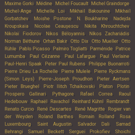
,
,
,
,
Maxime Gorki
Médine
Michel Foucault
Michel Graindorge
,
,
,
Michel-Ange
Michelle Loi
Mikhaïl Bakounine
Mikhaïl
,
,
,
Gorbatchev
Moishe Postone
N. Boukharine
Nadejda
,
,
,
Kroupskaïa
Nicolae Ceaușescu
Nikita Khrouchtchev
,
,
,
Nikolaï Fiodorov
Nikos Béloyannis
Níkos Zachariádis
,
,
,
,
Norman Béthune
Orhan Bakir
Otto Dix
Otto Mueller
Otto
,
,
,
,
Rühle
Pablo Picasso
Palmiro Togliatti
Parménide
Patrice
,
,
,
,
Lumumba
Paul Cézanne
Paul Lafargue
Paul Verlaine
,
,
,
Paul-Henri Spaak
Peter Paul Rubens
Philippe Buonarroti
,
,
Pierre Drieu La Rochelle
Pierre Mulele
Pierre Ryckmans
,
,
,
(Simon Leys)
Pierre-Joseph Proudhon
Pieter Aertsen
,
,
,
,
Pieter Brueghel
Piotr Ilitch Tchaïkovski
Platon
Plotin
,
,
,
Prospero Gallinari
Pythagore
Rafael Correa
Raoul
,
,
,
,
,
Hedebouw
Raphaël
Ravachol
Reinhard Kühnl
Rembrandt
,
,
,
Renato Curcio
René Descartes
René Magritte
Rogier van
,
,
,
der Weyden
Roland Barthes
Romain Rolland
Rosa
,
,
,
Luxembourg
Saint Augustin
Salvador Dali
Samad
,
,
,
Behrangi
Samuel Beckett
Sergueï Prokofiev
Shoichi