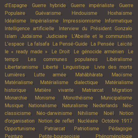
,
,
,
d'Espagne
Guerre hybride
Guerre impérialiste
Guerre
,
,
,
,
Populaire
Guévarisme
Hindouisme
Hoxhaïsme
,
,
,
,
Idéalisme
Impérialisme
Impressionnisme
Informatique
,
,
Intelligence artificielle
Interview du Président Gonzalo
,
,
,
,
Islam
Judaïsme
Judiciaire
L'Abeille et le communiste
,
,
,
,
,
L’espace
La falsafa
La Pensé-Guide
La Pensée
Laïcité
,
,
,
le « ready made »
Le Droit
Le génocide arménien
Le
,
,
,
temps
Les communes populaires
Libéralisme
,
,
,
,
Libertarianisme
Liberté
Linguistique
Livre des morts
,
,
,
,
Lumières
Lutte armée
Mahâbhârata
Maoïsme
,
,
Matérialisme
Matérialisme dialectique
Matérialisme
,
,
,
,
historique
Matière vivante
Matriarcat
Migration
,
,
,
,
Monarchie
Monisme
Monothéisme
Municipalisme
,
,
,
,
Musique
Nationalisme
Naturalisme
Nederlands
Néo-
,
,
,
,
classicisme
Néo-darwinisme
Nihilisme
Noël
Notion
,
,
,
,
d’organisation
Notion de reflet
Nucléaire
Octobre 1917
,
,
,
,
Opportunisme
Patriarcat
Patriotisme
Pédagogie
,
,
,
Peinture
Petite-bourgeoisie
Phénoménologie