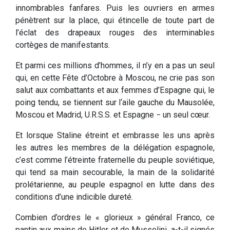
innombrables fanfares. Puis les ouvriers en armes
pénètrent sur la place, qui étincelle de toute part de
l’éclat des drapeaux rouges des interminables
cortèges de manifestants.
Et parmi ces millions d’hommes, il n’y en a pas un seul
qui, en cette Fête d’Octobre à Moscou, ne crie pas son
salut aux combattants et aux femmes d’Espagne qui, le
poing tendu, se tiennent sur l‘aile gauche du Mausolée,
Moscou et Madrid, U.R.S.S. et Espagne − un seul cœur.
Et lorsque Staline étreint et embrasse les uns après
les autres les membres de la délégation espagnole,
c’est comme l’étreinte fraternelle du peuple soviétique,
qui tend sa main secourable, la main de la solidarité
prolétarienne, au peuple espagnol en lutte dans des
conditions d’une indicible dureté.
Combien d’ordres le « glorieux » général Franco, ce
pantin aux mains de Hitler et de Mussolini, a-t-il signés