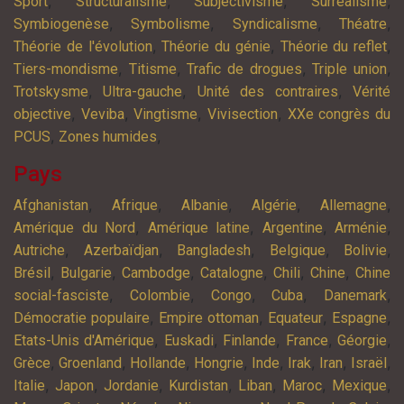
,
,
,
,
Sport
Structuralisme
Subjectivisme
Surréalisme
,
,
,
,
Symbiogenèse
Symbolisme
Syndicalisme
Théatre
,
,
,
Théorie de l'évolution
Théorie du génie
Théorie du reflet
,
,
,
,
Tiers-mondisme
Titisme
Trafic de drogues
Triple union
,
,
,
Trotskysme
Ultra-gauche
Unité des contraires
Vérité
,
,
,
,
objective
Veviba
Vingtisme
Vivisection
XXe congrès du
,
,
PCUS
Zones humides
Pays
,
,
,
,
,
Afghanistan
Afrique
Albanie
Algérie
Allemagne
,
,
,
,
Amérique du Nord
Amérique latine
Argentine
Arménie
,
,
,
,
,
Autriche
Azerbaïdjan
Bangladesh
Belgique
Bolivie
,
,
,
,
,
,
Brésil
Bulgarie
Cambodge
Catalogne
Chili
Chine
Chine
,
,
,
,
,
social-fasciste
Colombie
Congo
Cuba
Danemark
,
,
,
,
Démocratie populaire
Empire ottoman
Equateur
Espagne
,
,
,
,
,
Etats-Unis d'Amérique
Euskadi
Finlande
France
Géorgie
,
,
,
,
,
,
,
,
Grèce
Groenland
Hollande
Hongrie
Inde
Irak
Iran
Israël
,
,
,
,
,
,
,
Italie
Japon
Jordanie
Kurdistan
Liban
Maroc
Mexique