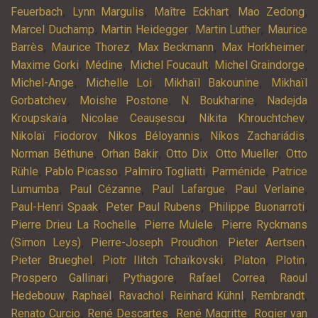
,
,
,
,
Feuerbach
Lynn Margulis
Maître Eckhart
Mao Zedong
,
,
,
Marcel Duchamp
Martin Heidegger
Martin Luther
Maurice
,
,
,
,
Barrès
Maurice Thorez
Max Beckmann
Max Horkheimer
,
,
,
,
Maxime Gorki
Médine
Michel Foucault
Michel Graindorge
,
,
,
Michel-Ange
Michelle Loi
Mikhaïl Bakounine
Mikhaïl
,
,
,
Gorbatchev
Moishe Postone
N. Boukharine
Nadejda
,
,
,
Kroupskaïa
Nicolae Ceaușescu
Nikita Khrouchtchev
,
,
,
Nikolaï Fiodorov
Nikos Béloyannis
Níkos Zachariádis
,
,
,
,
Norman Béthune
Orhan Bakir
Otto Dix
Otto Mueller
Otto
,
,
,
,
Rühle
Pablo Picasso
Palmiro Togliatti
Parménide
Patrice
,
,
,
,
Lumumba
Paul Cézanne
Paul Lafargue
Paul Verlaine
,
,
,
Paul-Henri Spaak
Peter Paul Rubens
Philippe Buonarroti
,
,
Pierre Drieu La Rochelle
Pierre Mulele
Pierre Ryckmans
,
,
,
(Simon Leys)
Pierre-Joseph Proudhon
Pieter Aertsen
,
,
,
,
Pieter Brueghel
Piotr Ilitch Tchaïkovski
Platon
Plotin
,
,
,
Prospero Gallinari
Pythagore
Rafael Correa
Raoul
,
,
,
,
,
Hedebouw
Raphaël
Ravachol
Reinhard Kühnl
Rembrandt
,
,
,
Renato Curcio
René Descartes
René Magritte
Rogier van