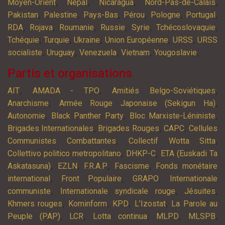
,
,
,
,
Moyen-Orient
Népal
Nicaragua
Nord-Pas-de-Calais
,
,
,
,
,
,
Pakistan
Palestine
Pays-Bas
Pérou
Pologne
Portugal
,
,
,
,
,
,
RDA
Rojava
Roumanie
Russie
Syrie
Tchécoslovaquie
,
,
,
,
,
Tchéquie
Turquie
Ukraine
Union Européenne
URSS
URSS
,
,
,
,
,
socialiste
Uruguay
Venezuela
Vietnam
Yougoslavie
Partis et organisations
,
,
,
AIT
AMADA - TPO
Amitiés Belgo-Soviétiques
,
,
Anarchisme
Armée Rouge Japonaise (Sekigun Ha)
,
,
,
Autonomie
Black Panther Party
Bloc Marxiste-Léniniste
,
,
,
Brigades Internationales
Brigades Rouges
CAPC
Cellules
,
,
Communistes Combattantes
Collectif Wotta Sitta
,
,
Collettivo politico metropolitano
DHKP-C
ETA (Euskadi Ta
,
,
,
,
Askatasuna)
EZLN
F.R.A.P
Fascisme
Fonds monétaire
,
,
,
international
Front Populaire
GRAPO
Internationale
,
,
,
communiste
Internationale syndicale rouge
Jésuites
,
,
,
,
Khmers rouges
Kominform
KPD
L’Izostat
La Parole au
,
,
,
,
,
Peuple (PAP)
LCR
Lotta continua
MLPD
MLSPB