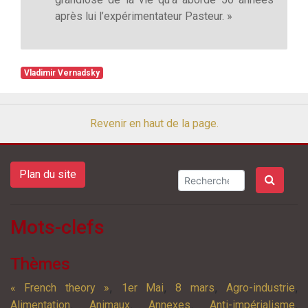
après lui l’expérimentateur Pasteur. »
Vladimir Vernadsky
Revenir en haut de la page.
Plan du site
Mots-clefs
Thèmes
,
,
,
,
« French theory »
1er Mai
8 mars
Agro-industrie
,
,
,
,
Alimentation
Animaux
Annexes
Anti-impérialisme