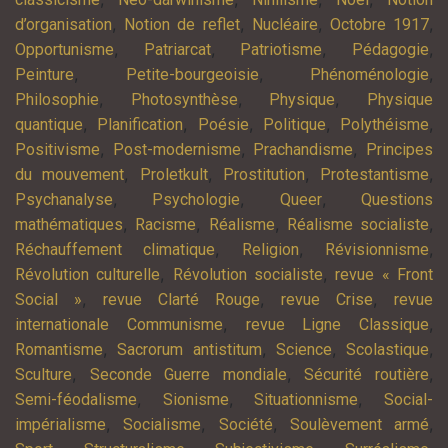
,
,
,
,
d’organisation
Notion de reflet
Nucléaire
Octobre 1917
,
,
,
,
Opportunisme
Patriarcat
Patriotisme
Pédagogie
,
,
,
Peinture
Petite-bourgeoisie
Phénoménologie
,
,
,
Philosophie
Photosynthèse
Physique
Physique
,
,
,
,
,
quantique
Planification
Poésie
Politique
Polythéisme
,
,
,
Positivisme
Post-modernisme
Prachandisme
Principes
,
,
,
,
du mouvement
Proletkult
Prostitution
Protestantisme
,
,
,
Psychanalyse
Psychologie
Queer
Questions
,
,
,
,
mathématiques
Racisme
Réalisme
Réalisme socialiste
,
,
,
Réchauffement climatique
Religion
Révisionnisme
,
,
Révolution culturelle
Révolution socialiste
revue « Front
,
,
,
Social »
revue Clarté Rouge
revue Crise
revue
,
,
internationale Communisme
revue Ligne Classique
,
,
,
,
Romantisme
Sacrorum antistitum
Science
Scolastique
,
,
,
Sculture
Seconde Guerre mondiale
Sécurité routière
,
,
,
Semi-féodalisme
Sionisme
Situationnisme
Social-
,
,
,
,
impérialisme
Socialisme
Société
Soulèvement armé