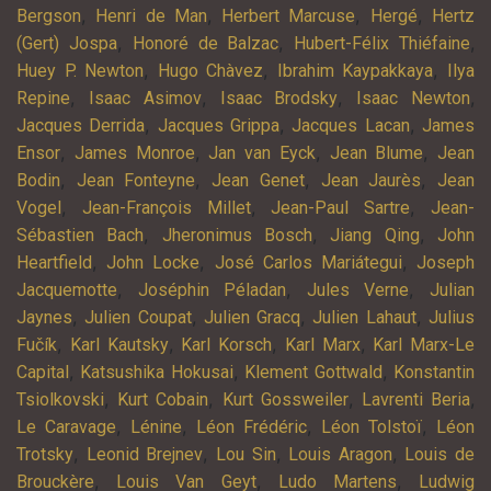
,
,
,
,
Bergson
Henri de Man
Herbert Marcuse
Hergé
Hertz
,
,
,
(Gert) Jospa
Honoré de Balzac
Hubert-Félix Thiéfaine
,
,
,
Huey P. Newton
Hugo Chàvez
Ibrahim Kaypakkaya
Ilya
,
,
,
,
Repine
Isaac Asimov
Isaac Brodsky
Isaac Newton
,
,
,
Jacques Derrida
Jacques Grippa
Jacques Lacan
James
,
,
,
,
Ensor
James Monroe
Jan van Eyck
Jean Blume
Jean
,
,
,
,
Bodin
Jean Fonteyne
Jean Genet
Jean Jaurès
Jean
,
,
,
Vogel
Jean-François Millet
Jean-Paul Sartre
Jean-
,
,
,
Sébastien Bach
Jheronimus Bosch
Jiang Qing
John
,
,
,
Heartfield
John Locke
José Carlos Mariátegui
Joseph
,
,
,
Jacquemotte
Joséphin Péladan
Jules Verne
Julian
,
,
,
,
Jaynes
Julien Coupat
Julien Gracq
Julien Lahaut
Julius
,
,
,
,
Fučík
Karl Kautsky
Karl Korsch
Karl Marx
Karl Marx-Le
,
,
,
Capital
Katsushika Hokusai
Klement Gottwald
Konstantin
,
,
,
,
Tsiolkovski
Kurt Cobain
Kurt Gossweiler
Lavrenti Beria
,
,
,
,
Le Caravage
Lénine
Léon Frédéric
Léon Tolstoï
Léon
,
,
,
,
Trotsky
Leonid Brejnev
Lou Sin
Louis Aragon
Louis de
,
,
,
Brouckère
Louis Van Geyt
Ludo Martens
Ludwig