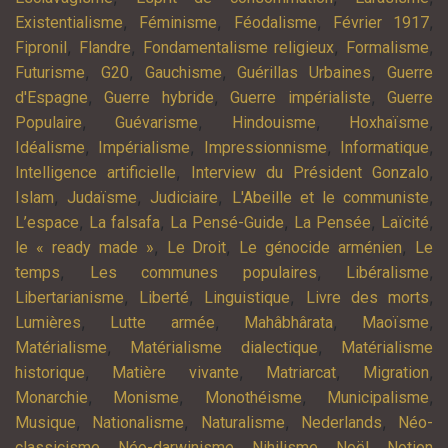
,
,
,
,
Existentialisme
Féminisme
Féodalisme
Février 1917
,
,
,
,
Fipronil
Flandre
Fondamentalisme religieux
Formalisme
,
,
,
,
Futurisme
G20
Gauchisme
Guérillas Urbaines
Guerre
,
,
,
d'Espagne
Guerre hybride
Guerre impérialiste
Guerre
,
,
,
,
Populaire
Guévarisme
Hindouisme
Hoxhaïsme
,
,
,
,
Idéalisme
Impérialisme
Impressionnisme
Informatique
,
,
Intelligence artificielle
Interview du Président Gonzalo
,
,
,
,
Islam
Judaïsme
Judiciaire
L'Abeille et le communiste
,
,
,
,
,
L’espace
La falsafa
La Pensé-Guide
La Pensée
Laïcité
,
,
,
le « ready made »
Le Droit
Le génocide arménien
Le
,
,
,
temps
Les communes populaires
Libéralisme
,
,
,
,
Libertarianisme
Liberté
Linguistique
Livre des morts
,
,
,
,
Lumières
Lutte armée
Mahâbhârata
Maoïsme
,
,
Matérialisme
Matérialisme dialectique
Matérialisme
,
,
,
,
historique
Matière vivante
Matriarcat
Migration
,
,
,
,
Monarchie
Monisme
Monothéisme
Municipalisme
,
,
,
,
Musique
Nationalisme
Naturalisme
Nederlands
Néo-
,
,
,
,
classicisme
Néo-darwinisme
Nihilisme
Noël
Notion