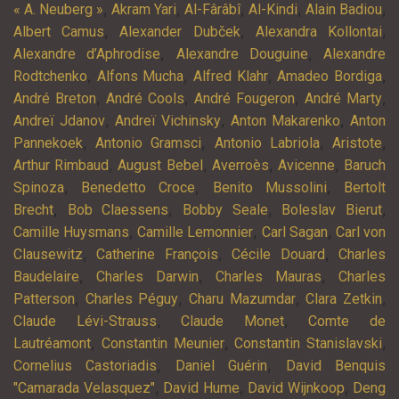
,
,
,
,
,
« A. Neuberg »
Akram Yari
Al-Fârâbî
Al-Kindi
Alain Badiou
,
,
,
Albert Camus
Alexander Dubček
Alexandra Kollontai
,
,
Alexandre d’Aphrodise
Alexandre Douguine
Alexandre
,
,
,
,
Rodtchenko
Alfons Mucha
Alfred Klahr
Amadeo Bordiga
,
,
,
,
André Breton
André Cools
André Fougeron
André Marty
,
,
,
Andreï Jdanov
Andreï Vichinsky
Anton Makarenko
Anton
,
,
,
,
Pannekoek
Antonio Gramsci
Antonio Labriola
Aristote
,
,
,
,
Arthur Rimbaud
August Bebel
Averroès
Avicenne
Baruch
,
,
,
Spinoza
Benedetto Croce
Benito Mussolini
Bertolt
,
,
,
,
Brecht
Bob Claessens
Bobby Seale
Boleslav Bierut
,
,
,
Camille Huysmans
Camille Lemonnier
Carl Sagan
Carl von
,
,
,
Clausewitz
Catherine François
Cécile Douard
Charles
,
,
,
Baudelaire
Charles Darwin
Charles Mauras
Charles
,
,
,
,
Patterson
Charles Péguy
Charu Mazumdar
Clara Zetkin
,
,
Claude Lévi-Strauss
Claude Monet
Comte de
,
,
,
Lautréamont
Constantin Meunier
Constantin Stanislavski
,
,
Cornelius Castoriadis
Daniel Guérin
David Benquis
,
,
,
"Camarada Velasquez"
David Hume
David Wijnkoop
Deng