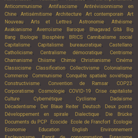
,
,
Anticommunisme
Antifascisme
Antirévisionnisme en
,
,
,
,
Chine
Antisémitisme
Architecture
Art contemporain
Art
,
,
,
,
Nouveau
Arts et Lettres
Astronomie
Athéisme
,
,
,
,
Avakianisme
Averroïsme
Baroque
Bhagavad Gîtâ
Big
,
,
,
,
,
Bang
Biologie
Biosphère
BRICS
Cannibalisme social
,
,
,
Capitalisme
Capitalisme bureaucratique
Castellano
,
,
,
Catholicisme
Centralisme démocratique
Centrisme
,
,
,
,
,
Chamanisme
Chiisme
Chimie
Christianisme
Cinéma
,
,
,
,
Classicisme
Classification
Collectivisme
Colonialisme
,
,
,
Commerce
Communisme
Conquête spatiale soviétique
,
,
,
Constructivisme
Convention de Ramsar
COP23
,
,
,
,
Corporatisme
Cosmologie
COVID-19
Crise capitaliste
,
,
,
,
Culture
Cybernétique
Cyclisme
Dadaïsme
,
,
,
,
Décadentisme
Der Blaue Reiter
Deutsch
Deux points
,
,
,
Développement en spirale
Dialectique
Die Brücke
,
,
,
,
Documents du PCP
Ecocide
Ecole de Francfort
Ecologie
,
,
,
,
Economie
Education
English
Environnement
,
,
,
Esclavagisme
Esprit de consommation
Eurasisme