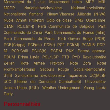
,
,
,
,
Mouvement du 2 Juin
Mouvement Islam
MPP
MRI
,
,
,
MRPP
National-bolchevisme
National-socialisme
,
,
Nationalisme flamand
Nieuw-Vlaamse Alliantie (N-VA)
,
,
,
,
Nuclei Armati Proletari
Odio de clase
OMS
Operaïsme
,
,
,
OTAN
P.C.E.(m-l)
Parti Communiste de Belgique
Parti
,
,
Communiste de Chine
Parti Communiste de France (mlm)
,
,
Parti Communiste du Pérou
Parti Ouvrier Belge (POB)
,
,
,
,
,
,
PCB [Grippa]
PCE(ml)
PCE(r)
PCF
PCI(M)
PCMLB
PCP-
,
,
,
,
,
,
M
PCR-Chili
PCUS(b)
PGPM
PKK
Potere operaio
,
,
,
,
,
POUM
Prima Linéa
PSL/LSP
PTB
PYD
Revolutionäre
,
,
,
Zellen
Rote Armee Fraktion
Rote Zora
Roter
,
,
,
Frontkämpferbund
Secours Rouge
Social-démocratie
,
,
,
,
STIB
Syndicalisme révolutionnaire
Tupamaros
UC(ML)B
,
UCC (Unione dei Comunisti Combattenti)
Universités-
,
,
Usines-Union (UUU)
Weather Underground
Young Lords
,
Party
Personnalités