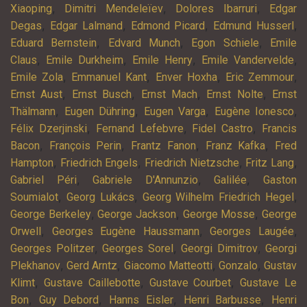
,
,
,
Xiaoping
Dimitri Mendeleïev
Dolores Ibarruri
Edgar
,
,
,
,
Degas
Edgar Lalmand
Edmond Picard
Edmund Husserl
,
,
,
Eduard Bernstein
Edvard Munch
Egon Schiele
Emile
,
,
,
,
Claus
Emile Durkheim
Emile Henry
Emile Vandervelde
,
,
,
,
Emile Zola
Emmanuel Kant
Enver Hoxha
Eric Zemmour
,
,
,
,
Ernst Aust
Ernst Busch
Ernst Mach
Ernst Nolte
Ernst
,
,
,
,
Thälmann
Eugen Dühring
Eugen Varga
Eugène Ionesco
,
,
,
Félix Dzerjinski
Fernand Lefebvre
Fidel Castro
Francis
,
,
,
,
Bacon
François Perin
Frantz Fanon
Franz Kafka
Fred
,
,
,
,
Hampton
Friedrich Engels
Friedrich Nietzsche
Fritz Lang
,
,
,
Gabriel Péri
Gabriele D'Annunzio
Galilée
Gaston
,
,
,
Soumialot
Georg Lukács
Georg Wilhelm Friedrich Hegel
,
,
,
George Berkeley
George Jackson
George Mosse
George
,
,
,
Orwell
Georges Eugène Haussmann
Georges Laugée
,
,
,
Georges Politzer
Georges Sorel
Georgi Dimitrov
Georgi
,
,
,
,
Plekhanov
Gerd Arntz
Giacomo Matteotti
Gonzalo
Gustav
,
,
,
Klimt
Gustave Caillebotte
Gustave Courbet
Gustave Le
,
,
,
,
Bon
Guy Debord
Hanns Eisler
Henri Barbusse
Henri