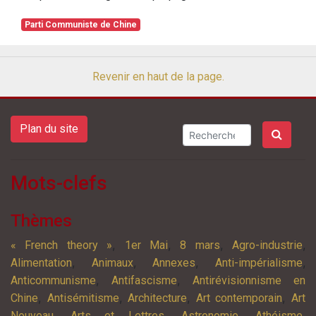
Parti Communiste de Chine
Revenir en haut de la page.
Plan du site
Mots-clefs
Thèmes
,
,
,
,
« French theory »
1er Mai
8 mars
Agro-industrie
,
,
,
,
Alimentation
Animaux
Annexes
Anti-impérialisme
,
,
Anticommunisme
Antifascisme
Antirévisionnisme en
,
,
,
,
Chine
Antisémitisme
Architecture
Art contemporain
Art
,
,
,
,
Nouveau
Arts et Lettres
Astronomie
Athéisme