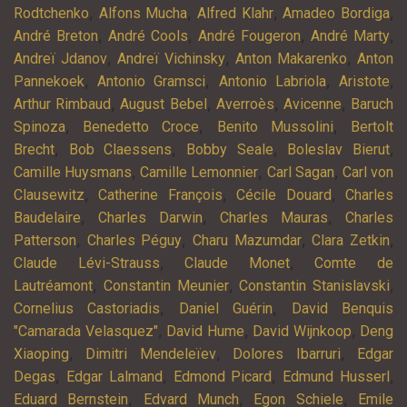
,
,
,
,
Rodtchenko
Alfons Mucha
Alfred Klahr
Amadeo Bordiga
,
,
,
,
André Breton
André Cools
André Fougeron
André Marty
,
,
,
Andreï Jdanov
Andreï Vichinsky
Anton Makarenko
Anton
,
,
,
,
Pannekoek
Antonio Gramsci
Antonio Labriola
Aristote
,
,
,
,
Arthur Rimbaud
August Bebel
Averroès
Avicenne
Baruch
,
,
,
Spinoza
Benedetto Croce
Benito Mussolini
Bertolt
,
,
,
,
Brecht
Bob Claessens
Bobby Seale
Boleslav Bierut
,
,
,
Camille Huysmans
Camille Lemonnier
Carl Sagan
Carl von
,
,
,
Clausewitz
Catherine François
Cécile Douard
Charles
,
,
,
Baudelaire
Charles Darwin
Charles Mauras
Charles
,
,
,
,
Patterson
Charles Péguy
Charu Mazumdar
Clara Zetkin
,
,
Claude Lévi-Strauss
Claude Monet
Comte de
,
,
,
Lautréamont
Constantin Meunier
Constantin Stanislavski
,
,
Cornelius Castoriadis
Daniel Guérin
David Benquis
,
,
,
"Camarada Velasquez"
David Hume
David Wijnkoop
Deng
,
,
,
Xiaoping
Dimitri Mendeleïev
Dolores Ibarruri
Edgar
,
,
,
,
Degas
Edgar Lalmand
Edmond Picard
Edmund Husserl
,
,
,
Eduard Bernstein
Edvard Munch
Egon Schiele
Emile