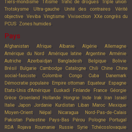
,
,
,
,
Tiers-mondisme
Titisme
Trafic de drogues
Triple union
,
,
,
Trotskysme
Ultra-gauche
Unité des contraires
Vérité
,
,
,
,
objective
Veviba
Vingtisme
Vivisection
XXe congrès du
,
,
PCUS
Zones humides
Pays
,
,
,
,
,
Afghanistan
Afrique
Albanie
Algérie
Allemagne
,
,
,
,
Amérique du Nord
Amérique latine
Argentine
Arménie
,
,
,
,
,
Autriche
Azerbaïdjan
Bangladesh
Belgique
Bolivie
,
,
,
,
,
,
Brésil
Bulgarie
Cambodge
Catalogne
Chili
Chine
Chine
,
,
,
,
,
social-fasciste
Colombie
Congo
Cuba
Danemark
,
,
,
,
Démocratie populaire
Empire ottoman
Equateur
Espagne
,
,
,
,
,
Etats-Unis d'Amérique
Euskadi
Finlande
France
Géorgie
,
,
,
,
,
,
,
,
Grèce
Groenland
Hollande
Hongrie
Inde
Irak
Iran
Israël
,
,
,
,
,
,
,
Italie
Japon
Jordanie
Kurdistan
Liban
Maroc
Mexique
,
,
,
,
Moyen-Orient
Népal
Nicaragua
Nord-Pas-de-Calais
,
,
,
,
,
,
Pakistan
Palestine
Pays-Bas
Pérou
Pologne
Portugal
,
,
,
,
,
,
RDA
Rojava
Roumanie
Russie
Syrie
Tchécoslovaquie