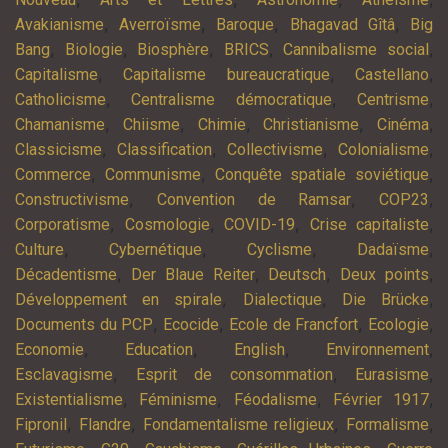
,
,
,
,
Avakianisme
Averroïsme
Baroque
Bhagavad Gîtâ
Big
,
,
,
,
,
Bang
Biologie
Biosphère
BRICS
Cannibalisme social
,
,
,
Capitalisme
Capitalisme bureaucratique
Castellano
,
,
,
Catholicisme
Centralisme démocratique
Centrisme
,
,
,
,
,
Chamanisme
Chiisme
Chimie
Christianisme
Cinéma
,
,
,
,
Classicisme
Classification
Collectivisme
Colonialisme
,
,
,
Commerce
Communisme
Conquête spatiale soviétique
,
,
,
Constructivisme
Convention de Ramsar
COP23
,
,
,
,
Corporatisme
Cosmologie
COVID-19
Crise capitaliste
,
,
,
,
Culture
Cybernétique
Cyclisme
Dadaïsme
,
,
,
,
Décadentisme
Der Blaue Reiter
Deutsch
Deux points
,
,
,
Développement en spirale
Dialectique
Die Brücke
,
,
,
,
Documents du PCP
Ecocide
Ecole de Francfort
Ecologie
,
,
,
,
Economie
Education
English
Environnement
,
,
,
Esclavagisme
Esprit de consommation
Eurasisme
,
,
,
,
Existentialisme
Féminisme
Féodalisme
Février 1917
,
,
,
,
Fipronil
Flandre
Fondamentalisme religieux
Formalisme