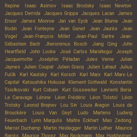
,
,
,
,
Repine
Isaac Asimov
Isaac Brodsky
Isaac Newton
,
,
,
Jacques Derrida
Jacques Grippa
Jacques Lacan
James
,
,
,
,
Ensor
James Monroe
Jan van Eyck
Jean Blume
Jean
,
,
,
,
Bodin
Jean Fonteyne
Jean Genet
Jean Jaurès
Jean
,
,
,
Vogel
Jean-François Millet
Jean-Paul Sartre
Jean-
,
,
,
Sébastien Bach
Jheronimus Bosch
Jiang Qing
John
,
,
,
Heartfield
John Locke
José Carlos Mariátegui
Joseph
,
,
,
Jacquemotte
Joséphin Péladan
Jules Verne
Julian
,
,
,
,
Jaynes
Julien Coupat
Julien Gracq
Julien Lahaut
Julius
,
,
,
,
Fučík
Karl Kautsky
Karl Korsch
Karl Marx
Karl Marx-Le
,
,
,
Capital
Katsushika Hokusai
Klement Gottwald
Konstantin
,
,
,
,
Tsiolkovski
Kurt Cobain
Kurt Gossweiler
Lavrenti Beria
,
,
,
,
Le Caravage
Lénine
Léon Frédéric
Léon Tolstoï
Léon
,
,
,
,
Trotsky
Leonid Brejnev
Lou Sin
Louis Aragon
Louis de
,
,
,
Brouckère
Louis Van Geyt
Ludo Martens
Ludwig
,
,
,
,
Feuerbach
Lynn Margulis
Maître Eckhart
Mao Zedong
,
,
,
Marcel Duchamp
Martin Heidegger
Martin Luther
Maurice
,
,
,
,
Barrès
Maurice Thorez
Max Beckmann
Max Horkheimer