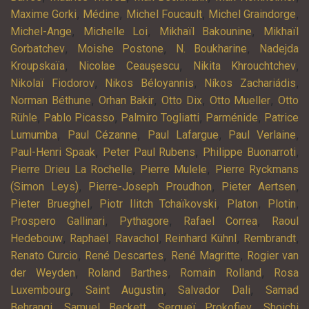
,
,
,
,
Maxime Gorki
Médine
Michel Foucault
Michel Graindorge
,
,
,
Michel-Ange
Michelle Loi
Mikhaïl Bakounine
Mikhaïl
,
,
,
Gorbatchev
Moishe Postone
N. Boukharine
Nadejda
,
,
,
Kroupskaïa
Nicolae Ceaușescu
Nikita Khrouchtchev
,
,
,
Nikolaï Fiodorov
Nikos Béloyannis
Níkos Zachariádis
,
,
,
,
Norman Béthune
Orhan Bakir
Otto Dix
Otto Mueller
Otto
,
,
,
,
Rühle
Pablo Picasso
Palmiro Togliatti
Parménide
Patrice
,
,
,
,
Lumumba
Paul Cézanne
Paul Lafargue
Paul Verlaine
,
,
,
Paul-Henri Spaak
Peter Paul Rubens
Philippe Buonarroti
,
,
Pierre Drieu La Rochelle
Pierre Mulele
Pierre Ryckmans
,
,
,
(Simon Leys)
Pierre-Joseph Proudhon
Pieter Aertsen
,
,
,
,
Pieter Brueghel
Piotr Ilitch Tchaïkovski
Platon
Plotin
,
,
,
Prospero Gallinari
Pythagore
Rafael Correa
Raoul
,
,
,
,
,
Hedebouw
Raphaël
Ravachol
Reinhard Kühnl
Rembrandt
,
,
,
Renato Curcio
René Descartes
René Magritte
Rogier van
,
,
,
der Weyden
Roland Barthes
Romain Rolland
Rosa
,
,
,
Luxembourg
Saint Augustin
Salvador Dali
Samad
,
,
,
Behrangi
Samuel Beckett
Sergueï Prokofiev
Shoichi