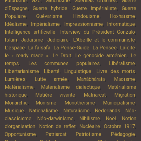
,
,
,
,
Futurisme
G20
Gauchisme
Guérillas Urbaines
Guerre
,
,
,
d'Espagne
Guerre hybride
Guerre impérialiste
Guerre
,
,
,
,
Populaire
Guévarisme
Hindouisme
Hoxhaïsme
,
,
,
,
Idéalisme
Impérialisme
Impressionnisme
Informatique
,
,
Intelligence artificielle
Interview du Président Gonzalo
,
,
,
,
Islam
Judaïsme
Judiciaire
L'Abeille et le communiste
,
,
,
,
,
L’espace
La falsafa
La Pensé-Guide
La Pensée
Laïcité
,
,
,
le « ready made »
Le Droit
Le génocide arménien
Le
,
,
,
temps
Les communes populaires
Libéralisme
,
,
,
,
Libertarianisme
Liberté
Linguistique
Livre des morts
,
,
,
,
Lumières
Lutte armée
Mahâbhârata
Maoïsme
,
,
Matérialisme
Matérialisme dialectique
Matérialisme
,
,
,
,
historique
Matière vivante
Matriarcat
Migration
,
,
,
,
Monarchie
Monisme
Monothéisme
Municipalisme
,
,
,
,
Musique
Nationalisme
Naturalisme
Nederlands
Néo-
,
,
,
,
classicisme
Néo-darwinisme
Nihilisme
Noël
Notion
,
,
,
,
d’organisation
Notion de reflet
Nucléaire
Octobre 1917
,
,
,
,
Opportunisme
Patriarcat
Patriotisme
Pédagogie