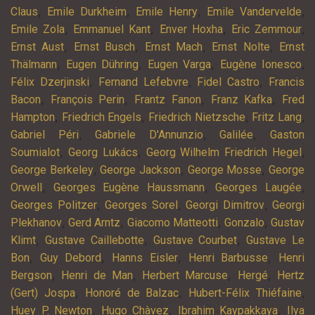
,
,
,
,
Claus
Emile Durkheim
Emile Henry
Emile Vandervelde
,
,
,
,
Emile Zola
Emmanuel Kant
Enver Hoxha
Eric Zemmour
,
,
,
,
Ernst Aust
Ernst Busch
Ernst Mach
Ernst Nolte
Ernst
,
,
,
,
Thälmann
Eugen Dühring
Eugen Varga
Eugène Ionesco
,
,
,
Félix Dzerjinski
Fernand Lefebvre
Fidel Castro
Francis
,
,
,
,
Bacon
François Perin
Frantz Fanon
Franz Kafka
Fred
,
,
,
,
Hampton
Friedrich Engels
Friedrich Nietzsche
Fritz Lang
,
,
,
Gabriel Péri
Gabriele D'Annunzio
Galilée
Gaston
,
,
,
Soumialot
Georg Lukács
Georg Wilhelm Friedrich Hegel
,
,
,
George Berkeley
George Jackson
George Mosse
George
,
,
,
Orwell
Georges Eugène Haussmann
Georges Laugée
,
,
,
Georges Politzer
Georges Sorel
Georgi Dimitrov
Georgi
,
,
,
,
Plekhanov
Gerd Arntz
Giacomo Matteotti
Gonzalo
Gustav
,
,
,
Klimt
Gustave Caillebotte
Gustave Courbet
Gustave Le
,
,
,
,
Bon
Guy Debord
Hanns Eisler
Henri Barbusse
Henri
,
,
,
,
Bergson
Henri de Man
Herbert Marcuse
Hergé
Hertz
,
,
,
(Gert) Jospa
Honoré de Balzac
Hubert-Félix Thiéfaine
,
,
,
Huey P. Newton
Hugo Chàvez
Ibrahim Kaypakkaya
Ilya