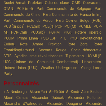
,
,
,
,
Nuclei Armati Proletari
Odio de clase
OMS
Operaïsme
,
,
,
OTAN
P.C.E.(m-l)
Parti Communiste de Belgique
Parti
,
,
Communiste de Chine
Parti Communiste de France (mlm)
,
,
Parti Communiste du Pérou
Parti Ouvrier Belge (POB)
,
,
,
,
,
,
PCB [Grippa]
PCE(ml)
PCE(r)
PCF
PCI(M)
PCMLB
PCP-
,
,
,
,
,
,
M
PCR-Chili
PCUS(b)
PGPM
PKK
Potere operaio
,
,
,
,
,
POUM
Prima Linéa
PSL/LSP
PTB
PYD
Revolutionäre
,
,
,
Zellen
Rote Armee Fraktion
Rote Zora
Roter
,
,
,
Frontkämpferbund
Secours Rouge
Social-démocratie
,
,
,
,
STIB
Syndicalisme révolutionnaire
Tupamaros
UC(ML)B
,
UCC (Unione dei Comunisti Combattenti)
Universités-
,
,
Usines-Union (UUU)
Weather Underground
Young Lords
,
Party
Personnalités
,
,
,
,
,
« A. Neuberg »
Akram Yari
Al-Fârâbî
Al-Kindi
Alain Badiou
,
,
,
Albert Camus
Alexander Dubček
Alexandra Kollontai
,
,
Alexandre d’Aphrodise
Alexandre Douguine
Alexandre