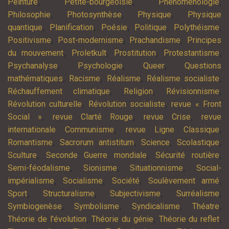
,
,
,
Peinture
Petite-bourgeoisie
Phénoménologie
,
,
,
Philosophie
Photosynthèse
Physique
Physique
,
,
,
,
,
quantique
Planification
Poésie
Politique
Polythéisme
,
,
,
Positivisme
Post-modernisme
Prachandisme
Principes
,
,
,
,
du mouvement
Proletkult
Prostitution
Protestantisme
,
,
,
Psychanalyse
Psychologie
Queer
Questions
,
,
,
,
mathématiques
Racisme
Réalisme
Réalisme socialiste
,
,
,
Réchauffement climatique
Religion
Révisionnisme
,
,
Révolution culturelle
Révolution socialiste
revue « Front
,
,
,
Social »
revue Clarté Rouge
revue Crise
revue
,
,
internationale Communisme
revue Ligne Classique
,
,
,
,
Romantisme
Sacrorum antistitum
Science
Scolastique
,
,
,
Sculture
Seconde Guerre mondiale
Sécurité routière
,
,
,
Semi-féodalisme
Sionisme
Situationnisme
Social-
,
,
,
,
impérialisme
Socialisme
Société
Soulèvement armé
,
,
,
,
Sport
Structuralisme
Subjectivisme
Surréalisme
,
,
,
,
Symbiogenèse
Symbolisme
Syndicalisme
Théatre
,
,
,
Théorie de l'évolution
Théorie du génie
Théorie du reflet