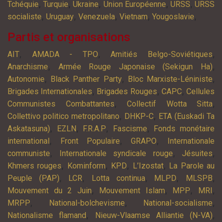
,
,
,
,
,
Tchéquie
Turquie
Ukraine
Union Européenne
URSS
URSS
,
,
,
,
,
socialiste
Uruguay
Venezuela
Vietnam
Yougoslavie
Partis et organisations
,
,
,
AIT
AMADA - TPO
Amitiés Belgo-Soviétiques
,
,
Anarchisme
Armée Rouge Japonaise (Sekigun Ha)
,
,
,
Autonomie
Black Panther Party
Bloc Marxiste-Léniniste
,
,
,
Brigades Internationales
Brigades Rouges
CAPC
Cellules
,
,
Communistes Combattantes
Collectif Wotta Sitta
,
,
Collettivo politico metropolitano
DHKP-C
ETA (Euskadi Ta
,
,
,
,
Askatasuna)
EZLN
F.R.A.P
Fascisme
Fonds monétaire
,
,
,
international
Front Populaire
GRAPO
Internationale
,
,
,
communiste
Internationale syndicale rouge
Jésuites
,
,
,
,
Khmers rouges
Kominform
KPD
L’Izostat
La Parole au
,
,
,
,
,
Peuple (PAP)
LCR
Lotta continua
MLPD
MLSPB
,
,
,
,
Mouvement du 2 Juin
Mouvement Islam
MPP
MRI
,
,
,
MRPP
National-bolchevisme
National-socialisme
,
,
Nationalisme flamand
Nieuw-Vlaamse Alliantie (N-VA)