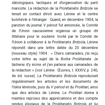
idéologiques, tactiques et d’organisation du parti
marxiste. La rédaction de la
Prolétariatis Brdzola
se
tenait en contact étroit avec Lénine et le centre
bolchévik à l’étranger . Quand, en décembre 1904, la
parution du journal
V périod
fut annoncée, le Comité
de l’Union caucasienne organisa un groupe dit
littéraire pour le soutenir. Invité par le Comité de
l’Union à collaborer à la
Prolétariatis Brdzola
, Lénine
répondit dans une lettre datée du 20 décembre
(nouveau style) 1904 : « Chers camarades, j’ai reçu
votre lettre au sujet de la
Borba Prolétariata
. Je
tâcherai d’y écrire et j’en parlerai aux camarades de
la rédaction » (voir Lénine : Œuvres, t. XXXIV, p. 240,
4e éd. russe). La
Prolétariatis Brdzola
reproduisait
régulièrement les articles et les documents de
l’
Iskra
léniniste, puis du
V périod
et du
Prolétari
, ainsi
que des articles de Lénine. Le
Prolétari
donna à
maintes reprises des appréciations et des compte
rendus élogieux de la
Prolétariatis Brdzola
, et lui