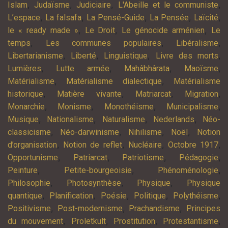
,
,
,
,
Islam
Judaïsme
Judiciaire
L'Abeille et le communiste
,
,
,
,
,
L’espace
La falsafa
La Pensé-Guide
La Pensée
Laïcité
,
,
,
le « ready made »
Le Droit
Le génocide arménien
Le
,
,
,
temps
Les communes populaires
Libéralisme
,
,
,
,
Libertarianisme
Liberté
Linguistique
Livre des morts
,
,
,
,
Lumières
Lutte armée
Mahâbhârata
Maoïsme
,
,
Matérialisme
Matérialisme dialectique
Matérialisme
,
,
,
,
historique
Matière vivante
Matriarcat
Migration
,
,
,
,
Monarchie
Monisme
Monothéisme
Municipalisme
,
,
,
,
Musique
Nationalisme
Naturalisme
Nederlands
Néo-
,
,
,
,
classicisme
Néo-darwinisme
Nihilisme
Noël
Notion
,
,
,
,
d’organisation
Notion de reflet
Nucléaire
Octobre 1917
,
,
,
,
Opportunisme
Patriarcat
Patriotisme
Pédagogie
,
,
,
Peinture
Petite-bourgeoisie
Phénoménologie
,
,
,
Philosophie
Photosynthèse
Physique
Physique
,
,
,
,
,
quantique
Planification
Poésie
Politique
Polythéisme
,
,
,
Positivisme
Post-modernisme
Prachandisme
Principes
,
,
,
,
du mouvement
Proletkult
Prostitution
Protestantisme