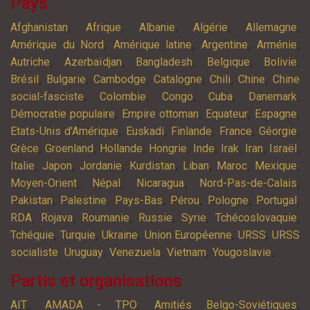
Pays
,
,
,
,
,
Afghanistan
Afrique
Albanie
Algérie
Allemagne
,
,
,
,
Amérique du Nord
Amérique latine
Argentine
Arménie
,
,
,
,
,
Autriche
Azerbaïdjan
Bangladesh
Belgique
Bolivie
,
,
,
,
,
,
Brésil
Bulgarie
Cambodge
Catalogne
Chili
Chine
Chine
,
,
,
,
,
social-fasciste
Colombie
Congo
Cuba
Danemark
,
,
,
,
Démocratie populaire
Empire ottoman
Equateur
Espagne
,
,
,
,
,
Etats-Unis d'Amérique
Euskadi
Finlande
France
Géorgie
,
,
,
,
,
,
,
,
Grèce
Groenland
Hollande
Hongrie
Inde
Irak
Iran
Israël
,
,
,
,
,
,
,
Italie
Japon
Jordanie
Kurdistan
Liban
Maroc
Mexique
,
,
,
,
Moyen-Orient
Népal
Nicaragua
Nord-Pas-de-Calais
,
,
,
,
,
,
Pakistan
Palestine
Pays-Bas
Pérou
Pologne
Portugal
,
,
,
,
,
,
RDA
Rojava
Roumanie
Russie
Syrie
Tchécoslovaquie
,
,
,
,
,
Tchéquie
Turquie
Ukraine
Union Européenne
URSS
URSS
,
,
,
,
,
socialiste
Uruguay
Venezuela
Vietnam
Yougoslavie
Partis et organisations
,
,
,
AIT
AMADA - TPO
Amitiés Belgo-Soviétiques