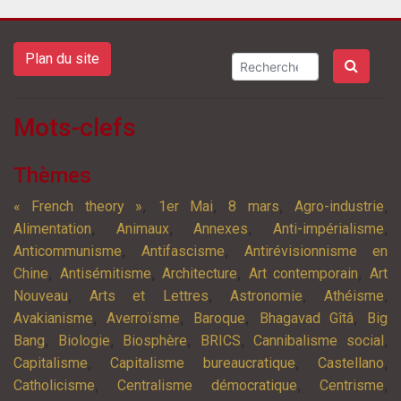
Plan du site
Mots-clefs
Thèmes
,
,
,
,
« French theory »
1er Mai
8 mars
Agro-industrie
,
,
,
,
Alimentation
Animaux
Annexes
Anti-impérialisme
,
,
Anticommunisme
Antifascisme
Antirévisionnisme en
,
,
,
,
Chine
Antisémitisme
Architecture
Art contemporain
Art
,
,
,
,
Nouveau
Arts et Lettres
Astronomie
Athéisme
,
,
,
,
Avakianisme
Averroïsme
Baroque
Bhagavad Gîtâ
Big
,
,
,
,
,
Bang
Biologie
Biosphère
BRICS
Cannibalisme social
,
,
,
Capitalisme
Capitalisme bureaucratique
Castellano
,
,
,
Catholicisme
Centralisme démocratique
Centrisme