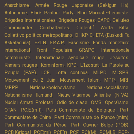
,
,
Anarchisme
Armée Rouge Japonaise (Sekigun Ha)
,
,
,
Autonomie
Black Panther Party
Bloc Marxiste-Léniniste
,
,
,
Brigades Internationales
Brigades Rouges
CAPC
Cellules
,
,
Communistes Combattantes
Collectif Wotta Sitta
,
,
Collettivo politico metropolitano
DHKP-C
ETA (Euskadi Ta
,
,
,
,
Askatasuna)
EZLN
F.R.A.P
Fascisme
Fonds monétaire
,
,
,
international
Front Populaire
GRAPO
Internationale
,
,
,
communiste
Internationale syndicale rouge
Jésuites
,
,
,
,
Khmers rouges
Kominform
KPD
L’Izostat
La Parole au
,
,
,
,
,
Peuple (PAP)
LCR
Lotta continua
MLPD
MLSPB
,
,
,
,
Mouvement du 2 Juin
Mouvement Islam
MPP
MRI
,
,
,
MRPP
National-bolchevisme
National-socialisme
,
,
Nationalisme flamand
Nieuw-Vlaamse Alliantie (N-VA)
,
,
,
,
Nuclei Armati Proletari
Odio de clase
OMS
Operaïsme
,
,
,
OTAN
P.C.E.(m-l)
Parti Communiste de Belgique
Parti
,
,
Communiste de Chine
Parti Communiste de France (mlm)
,
,
Parti Communiste du Pérou
Parti Ouvrier Belge (POB)
,
,
,
,
,
,
PCB [Grippa]
PCE(ml)
PCE(r)
PCF
PCI(M)
PCMLB
PCP-