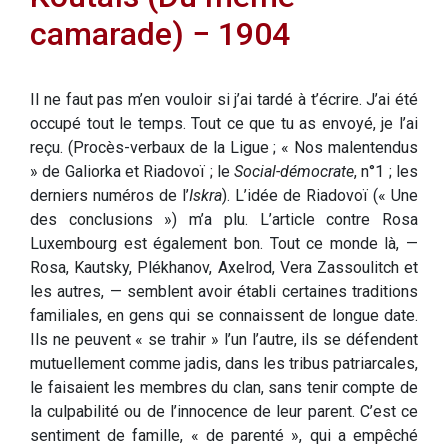
camarade) − 1904
Il ne faut pas m’en vouloir si j’ai tardé à t’écrire. J’ai été
occupé tout le temps. Tout ce que tu as envoyé, je l’ai
reçu. (Procès-verbaux de la Ligue ; « Nos malentendus
» de Galiorka et Riadovoï ; le
Social-démocrate
, n°1 ; les
derniers numéros de l’
Iskra
). L’idée de Riadovoï (« Une
des conclusions ») m’a plu. L’article contre Rosa
Luxembourg est également bon. Tout ce monde là, —
Rosa, Kautsky, Plékhanov, Axelrod, Vera Zassoulitch et
les autres, — semblent avoir établi certaines traditions
familiales, en gens qui se connaissent de longue date.
Ils ne peuvent « se trahir » l’un l’autre, ils se défendent
mutuellement comme jadis, dans les tribus patriarcales,
le faisaient les membres du clan, sans tenir compte de
la culpabilité ou de l’innocence de leur parent. C’est ce
sentiment de famille, « de parenté », qui a empêché