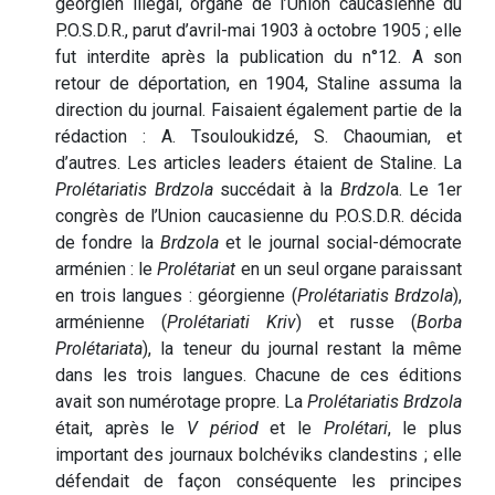
géorgien illégal, organe de l’Union caucasienne du
P.O.S.D.R., parut d’avril-mai 1903 à octobre 1905 ; elle
fut interdite après la publication du n°12. A son
retour de déportation, en 1904, Staline assuma la
direction du journal. Faisaient également partie de la
rédaction : A. Tsouloukidzé, S. Chaoumian, et
d’autres. Les articles leaders étaient de Staline. La
Prolétariatis Brdzola
succédait à la
Brdzol
a. Le 1er
congrès de l’Union caucasienne du P.O.S.D.R. décida
de fondre la
Brdzola
et le journal social-démocrate
arménien : le
Prolétariat
en un seul organe paraissant
en trois langues : géorgienne (
Prolétariatis Brdzola
),
arménienne (
Prolétariati Kriv
) et russe (
Borba
Prolétariata
), la teneur du journal restant la même
dans les trois langues. Chacune de ces éditions
avait son numérotage propre. La
Prolétariatis Brdzola
était, après le
V périod
et le
Prolétari
, le plus
important des journaux bolchéviks clandestins ; elle
défendait de façon conséquente les principes