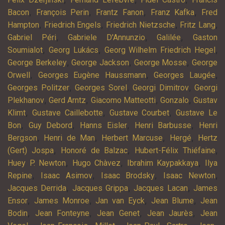
,
,
,
,
Bacon
François Perin
Frantz Fanon
Franz Kafka
Fred
,
,
,
,
Hampton
Friedrich Engels
Friedrich Nietzsche
Fritz Lang
,
,
,
Gabriel Péri
Gabriele D'Annunzio
Galilée
Gaston
,
,
,
Soumialot
Georg Lukács
Georg Wilhelm Friedrich Hegel
,
,
,
George Berkeley
George Jackson
George Mosse
George
,
,
,
Orwell
Georges Eugène Haussmann
Georges Laugée
,
,
,
Georges Politzer
Georges Sorel
Georgi Dimitrov
Georgi
,
,
,
,
Plekhanov
Gerd Arntz
Giacomo Matteotti
Gonzalo
Gustav
,
,
,
Klimt
Gustave Caillebotte
Gustave Courbet
Gustave Le
,
,
,
,
Bon
Guy Debord
Hanns Eisler
Henri Barbusse
Henri
,
,
,
,
Bergson
Henri de Man
Herbert Marcuse
Hergé
Hertz
,
,
,
(Gert) Jospa
Honoré de Balzac
Hubert-Félix Thiéfaine
,
,
,
Huey P. Newton
Hugo Chàvez
Ibrahim Kaypakkaya
Ilya
,
,
,
,
Repine
Isaac Asimov
Isaac Brodsky
Isaac Newton
,
,
,
Jacques Derrida
Jacques Grippa
Jacques Lacan
James
,
,
,
,
Ensor
James Monroe
Jan van Eyck
Jean Blume
Jean
,
,
,
,
Bodin
Jean Fonteyne
Jean Genet
Jean Jaurès
Jean