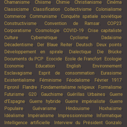
,
,
,
,
,
Chamanisme
Chiisme
Chimie
Christianisme
Cinéma
,
,
,
,
Classicisme
Classification
Collectivisme
Colonialisme
,
,
,
Commerce
Communisme
Conquête spatiale soviétique
,
,
,
Constructivisme
Convention de Ramsar
COP23
,
,
,
,
Corporatisme
Cosmologie
COVID-19
Crise capitaliste
,
,
,
,
Culture
Cybernétique
Cyclisme
Dadaïsme
,
,
,
,
Décadentisme
Der Blaue Reiter
Deutsch
Deux points
,
,
,
Développement en spirale
Dialectique
Die Brücke
,
,
,
,
Documents du PCP
Ecocide
Ecole de Francfort
Ecologie
,
,
,
,
Economie
Education
English
Environnement
,
,
,
Esclavagisme
Esprit de consommation
Eurasisme
,
,
,
,
Existentialisme
Féminisme
Féodalisme
Février 1917
,
,
,
,
Fipronil
Flandre
Fondamentalisme religieux
Formalisme
,
,
,
,
Futurisme
G20
Gauchisme
Guérillas Urbaines
Guerre
,
,
,
d'Espagne
Guerre hybride
Guerre impérialiste
Guerre
,
,
,
,
Populaire
Guévarisme
Hindouisme
Hoxhaïsme
,
,
,
,
Idéalisme
Impérialisme
Impressionnisme
Informatique
,
,
Intelligence artificielle
Interview du Président Gonzalo