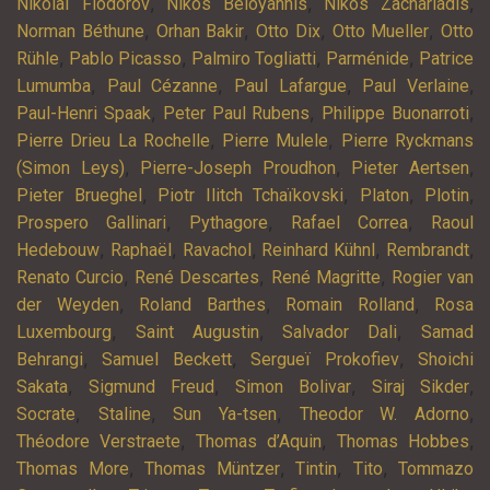
,
,
,
Nikolaï Fiodorov
Nikos Béloyannis
Níkos Zachariádis
,
,
,
,
Norman Béthune
Orhan Bakir
Otto Dix
Otto Mueller
Otto
,
,
,
,
Rühle
Pablo Picasso
Palmiro Togliatti
Parménide
Patrice
,
,
,
,
Lumumba
Paul Cézanne
Paul Lafargue
Paul Verlaine
,
,
,
Paul-Henri Spaak
Peter Paul Rubens
Philippe Buonarroti
,
,
Pierre Drieu La Rochelle
Pierre Mulele
Pierre Ryckmans
,
,
,
(Simon Leys)
Pierre-Joseph Proudhon
Pieter Aertsen
,
,
,
,
Pieter Brueghel
Piotr Ilitch Tchaïkovski
Platon
Plotin
,
,
,
Prospero Gallinari
Pythagore
Rafael Correa
Raoul
,
,
,
,
,
Hedebouw
Raphaël
Ravachol
Reinhard Kühnl
Rembrandt
,
,
,
Renato Curcio
René Descartes
René Magritte
Rogier van
,
,
,
der Weyden
Roland Barthes
Romain Rolland
Rosa
,
,
,
Luxembourg
Saint Augustin
Salvador Dali
Samad
,
,
,
Behrangi
Samuel Beckett
Sergueï Prokofiev
Shoichi
,
,
,
,
Sakata
Sigmund Freud
Simon Bolivar
Siraj Sikder
,
,
,
,
Socrate
Staline
Sun Ya-tsen
Theodor W. Adorno
,
,
,
Théodore Verstraete
Thomas d’Aquin
Thomas Hobbes
,
,
,
,
Thomas More
Thomas Müntzer
Tintin
Tito
Tommazo