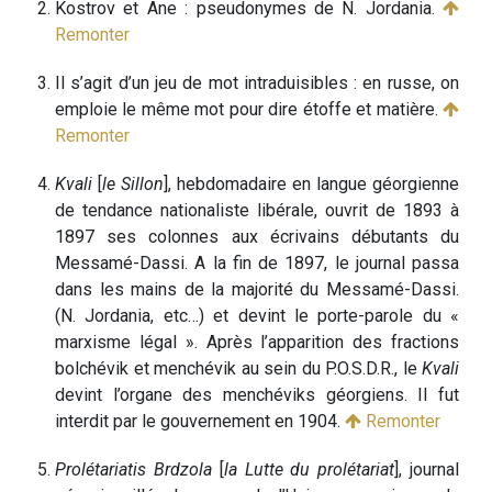
Kostrov et Ane : pseudonymes de N. Jordania.
Remonter
Il s’agit d’un jeu de mot intraduisibles : en russe, on
emploie le même mot pour dire étoffe et matière.
Remonter
Kvali
[
le Sillon
], hebdomadaire en langue géorgienne
de tendance nationaliste libérale, ouvrit de 1893 à
1897 ses colonnes aux écrivains débutants du
Messamé-Dassi. A la fin de 1897, le journal passa
dans les mains de la majorité du Messamé-Dassi.
(N. Jordania, etc…) et devint le porte-parole du «
marxisme légal ». Après l’apparition des fractions
bolchévik et menchévik au sein du P.O.S.D.R., le
Kvali
devint l’organe des menchéviks géorgiens. Il fut
interdit par le gouvernement en 1904.
Remonter
Prolétariatis Brdzola
[
la Lutte du prolétariat
], journal