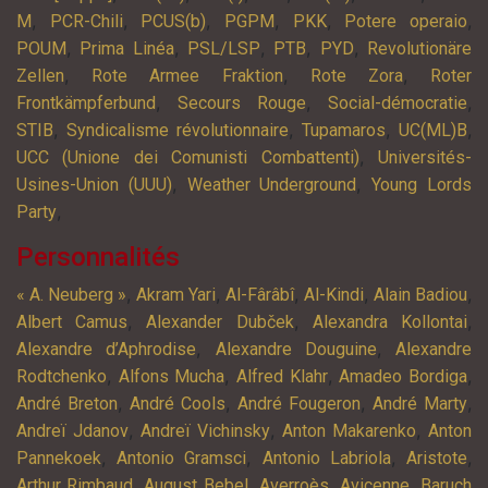
,
,
,
,
,
,
M
PCR-Chili
PCUS(b)
PGPM
PKK
Potere operaio
,
,
,
,
,
POUM
Prima Linéa
PSL/LSP
PTB
PYD
Revolutionäre
,
,
,
Zellen
Rote Armee Fraktion
Rote Zora
Roter
,
,
,
Frontkämpferbund
Secours Rouge
Social-démocratie
,
,
,
,
STIB
Syndicalisme révolutionnaire
Tupamaros
UC(ML)B
,
UCC (Unione dei Comunisti Combattenti)
Universités-
,
,
Usines-Union (UUU)
Weather Underground
Young Lords
,
Party
Personnalités
,
,
,
,
,
« A. Neuberg »
Akram Yari
Al-Fârâbî
Al-Kindi
Alain Badiou
,
,
,
Albert Camus
Alexander Dubček
Alexandra Kollontai
,
,
Alexandre d’Aphrodise
Alexandre Douguine
Alexandre
,
,
,
,
Rodtchenko
Alfons Mucha
Alfred Klahr
Amadeo Bordiga
,
,
,
,
André Breton
André Cools
André Fougeron
André Marty
,
,
,
Andreï Jdanov
Andreï Vichinsky
Anton Makarenko
Anton
,
,
,
,
Pannekoek
Antonio Gramsci
Antonio Labriola
Aristote
,
,
,
,
Arthur Rimbaud
August Bebel
Averroès
Avicenne
Baruch