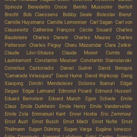
,
,
,
Spinoza
Benedetto Croce
Benito Mussolini
Bertolt
,
,
,
,
Brecht
Bob Claessens
Bobby Seale
Boleslav Bierut
,
,
,
Camille Huysmans
Camille Lemonnier
Carl Sagan
Carl von
,
,
,
Clausewitz
Catherine François
Cécile Douard
Charles
,
,
,
Baudelaire
Charles Darwin
Charles Mauras
Charles
,
,
,
,
Patterson
Charles Péguy
Charu Mazumdar
Clara Zetkin
,
,
Claude Lévi-Strauss
Claude Monet
Comte de
,
,
,
Lautréamont
Constantin Meunier
Constantin Stanislavski
,
,
Cornelius Castoriadis
Daniel Guérin
David Benquis
,
,
,
"Camarada Velasquez"
David Hume
David Wijnkoop
Deng
,
,
,
Xiaoping
Dimitri Mendeleïev
Dolores Ibarruri
Edgar
,
,
,
,
Degas
Edgar Lalmand
Edmond Picard
Edmund Husserl
,
,
,
Eduard Bernstein
Edvard Munch
Egon Schiele
Emile
,
,
,
,
Claus
Emile Durkheim
Emile Henry
Emile Vandervelde
,
,
,
,
Emile Zola
Emmanuel Kant
Enver Hoxha
Eric Zemmour
,
,
,
,
Ernst Aust
Ernst Busch
Ernst Mach
Ernst Nolte
Ernst
,
,
,
,
Thälmann
Eugen Dühring
Eugen Varga
Eugène Ionesco
,
,
,
Félix Dzerjinski
Fernand Lefebvre
Fidel Castro
Francis