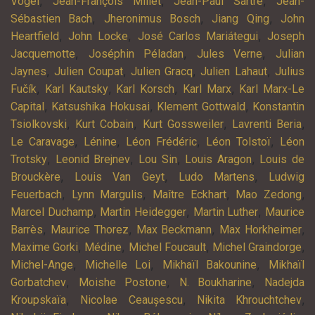
,
,
,
Vogel
Jean-François Millet
Jean-Paul Sartre
Jean-
,
,
,
Sébastien Bach
Jheronimus Bosch
Jiang Qing
John
,
,
,
Heartfield
John Locke
José Carlos Mariátegui
Joseph
,
,
,
Jacquemotte
Joséphin Péladan
Jules Verne
Julian
,
,
,
,
Jaynes
Julien Coupat
Julien Gracq
Julien Lahaut
Julius
,
,
,
,
Fučík
Karl Kautsky
Karl Korsch
Karl Marx
Karl Marx-Le
,
,
,
Capital
Katsushika Hokusai
Klement Gottwald
Konstantin
,
,
,
,
Tsiolkovski
Kurt Cobain
Kurt Gossweiler
Lavrenti Beria
,
,
,
,
Le Caravage
Lénine
Léon Frédéric
Léon Tolstoï
Léon
,
,
,
,
Trotsky
Leonid Brejnev
Lou Sin
Louis Aragon
Louis de
,
,
,
Brouckère
Louis Van Geyt
Ludo Martens
Ludwig
,
,
,
,
Feuerbach
Lynn Margulis
Maître Eckhart
Mao Zedong
,
,
,
Marcel Duchamp
Martin Heidegger
Martin Luther
Maurice
,
,
,
,
Barrès
Maurice Thorez
Max Beckmann
Max Horkheimer
,
,
,
,
Maxime Gorki
Médine
Michel Foucault
Michel Graindorge
,
,
,
Michel-Ange
Michelle Loi
Mikhaïl Bakounine
Mikhaïl
,
,
,
Gorbatchev
Moishe Postone
N. Boukharine
Nadejda
,
,
,
Kroupskaïa
Nicolae Ceaușescu
Nikita Khrouchtchev