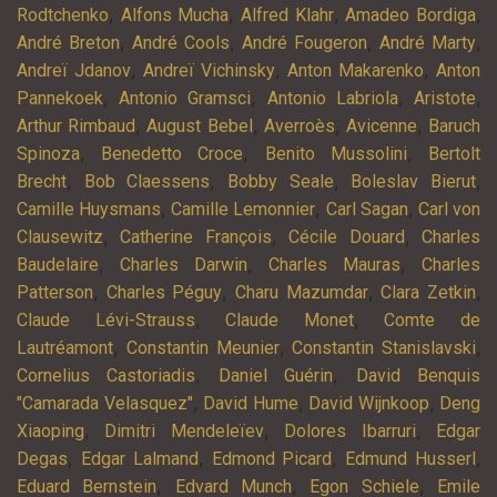
,
,
,
,
Rodtchenko
Alfons Mucha
Alfred Klahr
Amadeo Bordiga
,
,
,
,
André Breton
André Cools
André Fougeron
André Marty
,
,
,
Andreï Jdanov
Andreï Vichinsky
Anton Makarenko
Anton
,
,
,
,
Pannekoek
Antonio Gramsci
Antonio Labriola
Aristote
,
,
,
,
Arthur Rimbaud
August Bebel
Averroès
Avicenne
Baruch
,
,
,
Spinoza
Benedetto Croce
Benito Mussolini
Bertolt
,
,
,
,
Brecht
Bob Claessens
Bobby Seale
Boleslav Bierut
,
,
,
Camille Huysmans
Camille Lemonnier
Carl Sagan
Carl von
,
,
,
Clausewitz
Catherine François
Cécile Douard
Charles
,
,
,
Baudelaire
Charles Darwin
Charles Mauras
Charles
,
,
,
,
Patterson
Charles Péguy
Charu Mazumdar
Clara Zetkin
,
,
Claude Lévi-Strauss
Claude Monet
Comte de
,
,
,
Lautréamont
Constantin Meunier
Constantin Stanislavski
,
,
Cornelius Castoriadis
Daniel Guérin
David Benquis
,
,
,
"Camarada Velasquez"
David Hume
David Wijnkoop
Deng
,
,
,
Xiaoping
Dimitri Mendeleïev
Dolores Ibarruri
Edgar
,
,
,
,
Degas
Edgar Lalmand
Edmond Picard
Edmund Husserl
,
,
,
Eduard Bernstein
Edvard Munch
Egon Schiele
Emile