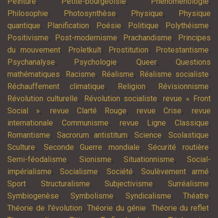
,
,
,
Peinture
Petite-bourgeoisie
Phénoménologie
,
,
,
Philosophie
Photosynthèse
Physique
Physique
,
,
,
,
,
quantique
Planification
Poésie
Politique
Polythéisme
,
,
,
Positivisme
Post-modernisme
Prachandisme
Principes
,
,
,
,
du mouvement
Proletkult
Prostitution
Protestantisme
,
,
,
Psychanalyse
Psychologie
Queer
Questions
,
,
,
,
mathématiques
Racisme
Réalisme
Réalisme socialiste
,
,
,
Réchauffement climatique
Religion
Révisionnisme
,
,
Révolution culturelle
Révolution socialiste
revue « Front
,
,
,
Social »
revue Clarté Rouge
revue Crise
revue
,
,
internationale Communisme
revue Ligne Classique
,
,
,
,
Romantisme
Sacrorum antistitum
Science
Scolastique
,
,
,
Sculture
Seconde Guerre mondiale
Sécurité routière
,
,
,
Semi-féodalisme
Sionisme
Situationnisme
Social-
,
,
,
,
impérialisme
Socialisme
Société
Soulèvement armé
,
,
,
,
Sport
Structuralisme
Subjectivisme
Surréalisme
,
,
,
,
Symbiogenèse
Symbolisme
Syndicalisme
Théatre
,
,
,
Théorie de l'évolution
Théorie du génie
Théorie du reflet