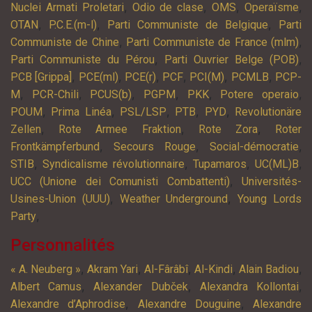
,
,
,
,
Nuclei Armati Proletari
Odio de clase
OMS
Operaïsme
,
,
,
OTAN
P.C.E.(m-l)
Parti Communiste de Belgique
Parti
,
,
Communiste de Chine
Parti Communiste de France (mlm)
,
,
Parti Communiste du Pérou
Parti Ouvrier Belge (POB)
,
,
,
,
,
,
PCB [Grippa]
PCE(ml)
PCE(r)
PCF
PCI(M)
PCMLB
PCP-
,
,
,
,
,
,
M
PCR-Chili
PCUS(b)
PGPM
PKK
Potere operaio
,
,
,
,
,
POUM
Prima Linéa
PSL/LSP
PTB
PYD
Revolutionäre
,
,
,
Zellen
Rote Armee Fraktion
Rote Zora
Roter
,
,
,
Frontkämpferbund
Secours Rouge
Social-démocratie
,
,
,
,
STIB
Syndicalisme révolutionnaire
Tupamaros
UC(ML)B
,
UCC (Unione dei Comunisti Combattenti)
Universités-
,
,
Usines-Union (UUU)
Weather Underground
Young Lords
,
Party
Personnalités
,
,
,
,
,
« A. Neuberg »
Akram Yari
Al-Fârâbî
Al-Kindi
Alain Badiou
,
,
,
Albert Camus
Alexander Dubček
Alexandra Kollontai
,
,
Alexandre d’Aphrodise
Alexandre Douguine
Alexandre