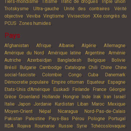
,
,
,
,
Tiers-mondisme
Titisme
Trafic de drogues
Triple union
,
,
,
Trotskysme
Ultra-gauche
Unité des contraires
Vérité
,
,
,
,
objective
Veviba
Vingtisme
Vivisection
XXe congrès du
,
,
PCUS
Zones humides
Pays
,
,
,
,
,
Afghanistan
Afrique
Albanie
Algérie
Allemagne
,
,
,
,
Amérique du Nord
Amérique latine
Argentine
Arménie
,
,
,
,
,
Autriche
Azerbaïdjan
Bangladesh
Belgique
Bolivie
,
,
,
,
,
,
Brésil
Bulgarie
Cambodge
Catalogne
Chili
Chine
Chine
,
,
,
,
,
social-fasciste
Colombie
Congo
Cuba
Danemark
,
,
,
,
Démocratie populaire
Empire ottoman
Equateur
Espagne
,
,
,
,
,
Etats-Unis d'Amérique
Euskadi
Finlande
France
Géorgie
,
,
,
,
,
,
,
,
Grèce
Groenland
Hollande
Hongrie
Inde
Irak
Iran
Israël
,
,
,
,
,
,
,
Italie
Japon
Jordanie
Kurdistan
Liban
Maroc
Mexique
,
,
,
,
Moyen-Orient
Népal
Nicaragua
Nord-Pas-de-Calais
,
,
,
,
,
,
Pakistan
Palestine
Pays-Bas
Pérou
Pologne
Portugal
,
,
,
,
,
,
RDA
Rojava
Roumanie
Russie
Syrie
Tchécoslovaquie