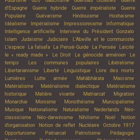
,
,
,
,
Futurisme
G20
Gauchisme
Guérillas Urbaines
Guerre
,
,
,
d'Espagne
Guerre hybride
Guerre impérialiste
Guerre
,
,
,
,
Populaire
Guévarisme
Hindouisme
Hoxhaïsme
,
,
,
,
Idéalisme
Impérialisme
Impressionnisme
Informatique
,
,
Intelligence artificielle
Interview du Président Gonzalo
,
,
,
,
Islam
Judaïsme
Judiciaire
L'Abeille et le communiste
,
,
,
,
,
L’espace
La falsafa
La Pensé-Guide
La Pensée
Laïcité
,
,
,
le « ready made »
Le Droit
Le génocide arménien
Le
,
,
,
temps
Les communes populaires
Libéralisme
,
,
,
,
Libertarianisme
Liberté
Linguistique
Livre des morts
,
,
,
,
Lumières
Lutte armée
Mahâbhârata
Maoïsme
,
,
Matérialisme
Matérialisme dialectique
Matérialisme
,
,
,
,
historique
Matière vivante
Matriarcat
Migration
,
,
,
,
Monarchie
Monisme
Monothéisme
Municipalisme
,
,
,
,
Musique
Nationalisme
Naturalisme
Nederlands
Néo-
,
,
,
,
classicisme
Néo-darwinisme
Nihilisme
Noël
Notion
,
,
,
,
d’organisation
Notion de reflet
Nucléaire
Octobre 1917
,
,
,
,
Opportunisme
Patriarcat
Patriotisme
Pédagogie