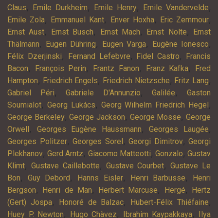
,
,
,
,
Claus
Emile Durkheim
Emile Henry
Emile Vandervelde
,
,
,
,
Emile Zola
Emmanuel Kant
Enver Hoxha
Eric Zemmour
,
,
,
,
Ernst Aust
Ernst Busch
Ernst Mach
Ernst Nolte
Ernst
,
,
,
,
Thälmann
Eugen Dühring
Eugen Varga
Eugène Ionesco
,
,
,
Félix Dzerjinski
Fernand Lefebvre
Fidel Castro
Francis
,
,
,
,
Bacon
François Perin
Frantz Fanon
Franz Kafka
Fred
,
,
,
,
Hampton
Friedrich Engels
Friedrich Nietzsche
Fritz Lang
,
,
,
Gabriel Péri
Gabriele D'Annunzio
Galilée
Gaston
,
,
,
Soumialot
Georg Lukács
Georg Wilhelm Friedrich Hegel
,
,
,
George Berkeley
George Jackson
George Mosse
George
,
,
,
Orwell
Georges Eugène Haussmann
Georges Laugée
,
,
,
Georges Politzer
Georges Sorel
Georgi Dimitrov
Georgi
,
,
,
,
Plekhanov
Gerd Arntz
Giacomo Matteotti
Gonzalo
Gustav
,
,
,
Klimt
Gustave Caillebotte
Gustave Courbet
Gustave Le
,
,
,
,
Bon
Guy Debord
Hanns Eisler
Henri Barbusse
Henri
,
,
,
,
Bergson
Henri de Man
Herbert Marcuse
Hergé
Hertz
,
,
,
(Gert) Jospa
Honoré de Balzac
Hubert-Félix Thiéfaine
,
,
,
Huey P. Newton
Hugo Chàvez
Ibrahim Kaypakkaya
Ilya