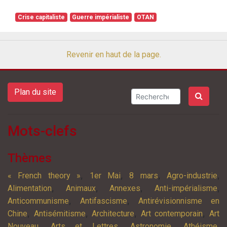
Crise capitaliste
Guerre impérialiste
OTAN
Revenir en haut de la page.
Plan du site
Mots-clefs
Thèmes
,
,
,
,
« French theory »
1er Mai
8 mars
Agro-industrie
,
,
,
,
Alimentation
Animaux
Annexes
Anti-impérialisme
,
,
Anticommunisme
Antifascisme
Antirévisionnisme en
,
,
,
,
Chine
Antisémitisme
Architecture
Art contemporain
Art
,
,
,
,
Nouveau
Arts et Lettres
Astronomie
Athéisme