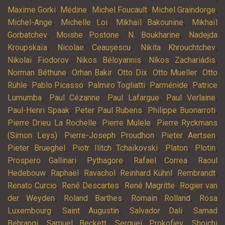
,
,
,
,
Maxime Gorki
Médine
Michel Foucault
Michel Graindorge
,
,
,
Michel-Ange
Michelle Loi
Mikhaïl Bakounine
Mikhaïl
,
,
,
Gorbatchev
Moishe Postone
N. Boukharine
Nadejda
,
,
,
Kroupskaïa
Nicolae Ceaușescu
Nikita Khrouchtchev
,
,
,
Nikolaï Fiodorov
Nikos Béloyannis
Níkos Zachariádis
,
,
,
,
Norman Béthune
Orhan Bakir
Otto Dix
Otto Mueller
Otto
,
,
,
,
Rühle
Pablo Picasso
Palmiro Togliatti
Parménide
Patrice
,
,
,
,
Lumumba
Paul Cézanne
Paul Lafargue
Paul Verlaine
,
,
,
Paul-Henri Spaak
Peter Paul Rubens
Philippe Buonarroti
,
,
Pierre Drieu La Rochelle
Pierre Mulele
Pierre Ryckmans
,
,
,
(Simon Leys)
Pierre-Joseph Proudhon
Pieter Aertsen
,
,
,
,
Pieter Brueghel
Piotr Ilitch Tchaïkovski
Platon
Plotin
,
,
,
Prospero Gallinari
Pythagore
Rafael Correa
Raoul
,
,
,
,
,
Hedebouw
Raphaël
Ravachol
Reinhard Kühnl
Rembrandt
,
,
,
Renato Curcio
René Descartes
René Magritte
Rogier van
,
,
,
der Weyden
Roland Barthes
Romain Rolland
Rosa
,
,
,
Luxembourg
Saint Augustin
Salvador Dali
Samad
,
,
,
Behrangi
Samuel Beckett
Sergueï Prokofiev
Shoichi