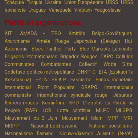
,
,
,
,
,
Tchéquie
Turquie
Ukraine
Union Européenne
URSS
URSS
,
,
,
,
,
socialiste
Uruguay
Venezuela
Vietnam
Yougoslavie
Partis et organisations
,
,
,
AIT
AMADA - TPO
Amitiés Belgo-Soviétiques
,
,
Anarchisme
Armée Rouge Japonaise (Sekigun Ha)
,
,
,
Autonomie
Black Panther Party
Bloc Marxiste-Léniniste
,
,
,
Brigades Internationales
Brigades Rouges
CAPC
Cellules
,
,
Communistes Combattantes
Collectif Wotta Sitta
,
,
Collettivo politico metropolitano
DHKP-C
ETA (Euskadi Ta
,
,
,
,
Askatasuna)
EZLN
F.R.A.P
Fascisme
Fonds monétaire
,
,
,
international
Front Populaire
GRAPO
Internationale
,
,
,
communiste
Internationale syndicale rouge
Jésuites
,
,
,
,
Khmers rouges
Kominform
KPD
L’Izostat
La Parole au
,
,
,
,
,
Peuple (PAP)
LCR
Lotta continua
MLPD
MLSPB
,
,
,
,
Mouvement du 2 Juin
Mouvement Islam
MPP
MRI
,
,
,
MRPP
National-bolchevisme
National-socialisme
,
,
Nationalisme flamand
Nieuw-Vlaamse Alliantie (N-VA)