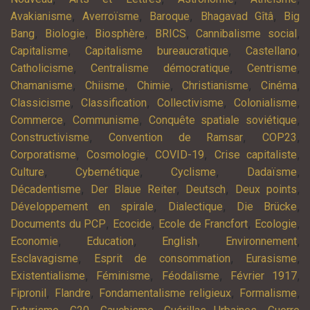
,
,
,
,
Avakianisme
Averroïsme
Baroque
Bhagavad Gîtâ
Big
,
,
,
,
,
Bang
Biologie
Biosphère
BRICS
Cannibalisme social
,
,
,
Capitalisme
Capitalisme bureaucratique
Castellano
,
,
,
Catholicisme
Centralisme démocratique
Centrisme
,
,
,
,
,
Chamanisme
Chiisme
Chimie
Christianisme
Cinéma
,
,
,
,
Classicisme
Classification
Collectivisme
Colonialisme
,
,
,
Commerce
Communisme
Conquête spatiale soviétique
,
,
,
Constructivisme
Convention de Ramsar
COP23
,
,
,
,
Corporatisme
Cosmologie
COVID-19
Crise capitaliste
,
,
,
,
Culture
Cybernétique
Cyclisme
Dadaïsme
,
,
,
,
Décadentisme
Der Blaue Reiter
Deutsch
Deux points
,
,
,
Développement en spirale
Dialectique
Die Brücke
,
,
,
,
Documents du PCP
Ecocide
Ecole de Francfort
Ecologie
,
,
,
,
Economie
Education
English
Environnement
,
,
,
Esclavagisme
Esprit de consommation
Eurasisme
,
,
,
,
Existentialisme
Féminisme
Féodalisme
Février 1917
,
,
,
,
Fipronil
Flandre
Fondamentalisme religieux
Formalisme