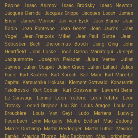
,
,
,
,
Repine
Isaac Asimov
Isaac Brodsky
Isaac Newton
,
,
,
Jacques Derrida
Jacques Grippa
Jacques Lacan
James
,
,
,
,
Ensor
James Monroe
Jan van Eyck
Jean Blume
Jean
,
,
,
,
Bodin
Jean Fonteyne
Jean Genet
Jean Jaurès
Jean
,
,
,
Vogel
Jean-François Millet
Jean-Paul Sartre
Jean-
,
,
,
Sébastien Bach
Jheronimus Bosch
Jiang Qing
John
,
,
,
Heartfield
John Locke
José Carlos Mariátegui
Joseph
,
,
,
Jacquemotte
Joséphin Péladan
Jules Verne
Julian
,
,
,
,
Jaynes
Julien Coupat
Julien Gracq
Julien Lahaut
Julius
,
,
,
,
Fučík
Karl Kautsky
Karl Korsch
Karl Marx
Karl Marx-Le
,
,
,
Capital
Katsushika Hokusai
Klement Gottwald
Konstantin
,
,
,
,
Tsiolkovski
Kurt Cobain
Kurt Gossweiler
Lavrenti Beria
,
,
,
,
Le Caravage
Lénine
Léon Frédéric
Léon Tolstoï
Léon
,
,
,
,
Trotsky
Leonid Brejnev
Lou Sin
Louis Aragon
Louis de
,
,
,
Brouckère
Louis Van Geyt
Ludo Martens
Ludwig
,
,
,
,
Feuerbach
Lynn Margulis
Maître Eckhart
Mao Zedong
,
,
,
Marcel Duchamp
Martin Heidegger
Martin Luther
Maurice
,
,
,
,
Barrès
Maurice Thorez
Max Beckmann
Max Horkheimer