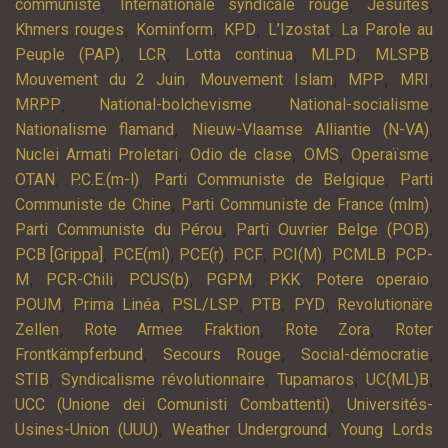
,
,
,
communiste
Internationale syndicale rouge
Jésuites
,
,
,
,
Khmers rouges
Kominform
KPD
L’Izostat
La Parole au
,
,
,
,
,
Peuple (PAP)
LCR
Lotta continua
MLPD
MLSPB
,
,
,
,
Mouvement du 2 Juin
Mouvement Islam
MPP
MRI
,
,
,
MRPP
National-bolchevisme
National-socialisme
,
,
Nationalisme flamand
Nieuw-Vlaamse Alliantie (N-VA)
,
,
,
,
Nuclei Armati Proletari
Odio de clase
OMS
Operaïsme
,
,
,
OTAN
P.C.E.(m-l)
Parti Communiste de Belgique
Parti
,
,
Communiste de Chine
Parti Communiste de France (mlm)
,
,
Parti Communiste du Pérou
Parti Ouvrier Belge (POB)
,
,
,
,
,
,
PCB [Grippa]
PCE(ml)
PCE(r)
PCF
PCI(M)
PCMLB
PCP-
,
,
,
,
,
,
M
PCR-Chili
PCUS(b)
PGPM
PKK
Potere operaio
,
,
,
,
,
POUM
Prima Linéa
PSL/LSP
PTB
PYD
Revolutionäre
,
,
,
Zellen
Rote Armee Fraktion
Rote Zora
Roter
,
,
,
Frontkämpferbund
Secours Rouge
Social-démocratie
,
,
,
,
STIB
Syndicalisme révolutionnaire
Tupamaros
UC(ML)B
,
UCC (Unione dei Comunisti Combattenti)
Universités-
,
,
Usines-Union (UUU)
Weather Underground
Young Lords