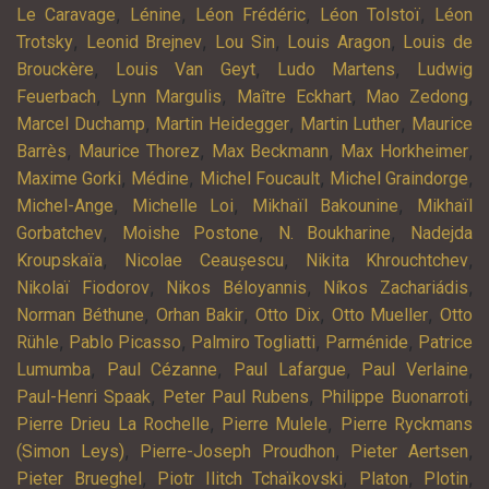
,
,
,
,
Le Caravage
Lénine
Léon Frédéric
Léon Tolstoï
Léon
,
,
,
,
Trotsky
Leonid Brejnev
Lou Sin
Louis Aragon
Louis de
,
,
,
Brouckère
Louis Van Geyt
Ludo Martens
Ludwig
,
,
,
,
Feuerbach
Lynn Margulis
Maître Eckhart
Mao Zedong
,
,
,
Marcel Duchamp
Martin Heidegger
Martin Luther
Maurice
,
,
,
,
Barrès
Maurice Thorez
Max Beckmann
Max Horkheimer
,
,
,
,
Maxime Gorki
Médine
Michel Foucault
Michel Graindorge
,
,
,
Michel-Ange
Michelle Loi
Mikhaïl Bakounine
Mikhaïl
,
,
,
Gorbatchev
Moishe Postone
N. Boukharine
Nadejda
,
,
,
Kroupskaïa
Nicolae Ceaușescu
Nikita Khrouchtchev
,
,
,
Nikolaï Fiodorov
Nikos Béloyannis
Níkos Zachariádis
,
,
,
,
Norman Béthune
Orhan Bakir
Otto Dix
Otto Mueller
Otto
,
,
,
,
Rühle
Pablo Picasso
Palmiro Togliatti
Parménide
Patrice
,
,
,
,
Lumumba
Paul Cézanne
Paul Lafargue
Paul Verlaine
,
,
,
Paul-Henri Spaak
Peter Paul Rubens
Philippe Buonarroti
,
,
Pierre Drieu La Rochelle
Pierre Mulele
Pierre Ryckmans
,
,
,
(Simon Leys)
Pierre-Joseph Proudhon
Pieter Aertsen
,
,
,
,
Pieter Brueghel
Piotr Ilitch Tchaïkovski
Platon
Plotin