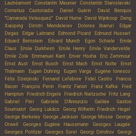
,
,
,
Lautréamont
Constantin Meunier
Constantin Stanislavski
,
,
Cornelius Castoriadis
Daniel Guérin
David Benquis
,
,
,
"Camarada Velasquez"
David Hume
David Wijnkoop
Deng
,
,
,
Xiaoping
Dimitri Mendeleïev
Dolores Ibarruri
Edgar
,
,
,
,
Degas
Edgar Lalmand
Edmond Picard
Edmund Husserl
,
,
,
Eduard Bernstein
Edvard Munch
Egon Schiele
Emile
,
,
,
,
Claus
Emile Durkheim
Emile Henry
Emile Vandervelde
,
,
,
,
Emile Zola
Emmanuel Kant
Enver Hoxha
Eric Zemmour
,
,
,
,
Ernst Aust
Ernst Busch
Ernst Mach
Ernst Nolte
Ernst
,
,
,
,
Thälmann
Eugen Dühring
Eugen Varga
Eugène Ionesco
,
,
,
Félix Dzerjinski
Fernand Lefebvre
Fidel Castro
Francis
,
,
,
,
Bacon
François Perin
Frantz Fanon
Franz Kafka
Fred
,
,
,
,
Hampton
Friedrich Engels
Friedrich Nietzsche
Fritz Lang
,
,
,
Gabriel Péri
Gabriele D'Annunzio
Galilée
Gaston
,
,
,
Soumialot
Georg Lukács
Georg Wilhelm Friedrich Hegel
,
,
,
George Berkeley
George Jackson
George Mosse
George
,
,
,
Orwell
Georges Eugène Haussmann
Georges Laugée
,
,
,
Georges Politzer
Georges Sorel
Georgi Dimitrov
Georgi