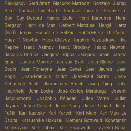
,
,
,
,
Plekhanov
Gerd Arntz
Giacomo Matteotti
Gonzalo
Gustav
,
,
,
Klimt
Gustave Caillebotte
Gustave Courbet
Gustave Le
,
,
,
,
Bon
Guy Debord
Hanns Eisler
Henri Barbusse
Henri
,
,
,
,
Bergson
Henri de Man
Herbert Marcuse
Hergé
Hertz
,
,
,
(Gert) Jospa
Honoré de Balzac
Hubert-Félix Thiéfaine
,
,
,
Huey P. Newton
Hugo Chàvez
Ibrahim Kaypakkaya
Ilya
,
,
,
,
Repine
Isaac Asimov
Isaac Brodsky
Isaac Newton
,
,
,
Jacques Derrida
Jacques Grippa
Jacques Lacan
James
,
,
,
,
Ensor
James Monroe
Jan van Eyck
Jean Blume
Jean
,
,
,
,
Bodin
Jean Fonteyne
Jean Genet
Jean Jaurès
Jean
,
,
,
Vogel
Jean-François Millet
Jean-Paul Sartre
Jean-
,
,
,
Sébastien Bach
Jheronimus Bosch
Jiang Qing
John
,
,
,
Heartfield
John Locke
José Carlos Mariátegui
Joseph
,
,
,
Jacquemotte
Joséphin Péladan
Jules Verne
Julian
,
,
,
,
Jaynes
Julien Coupat
Julien Gracq
Julien Lahaut
Julius
,
,
,
,
Fučík
Karl Kautsky
Karl Korsch
Karl Marx
Karl Marx-Le
,
,
,
Capital
Katsushika Hokusai
Klement Gottwald
Konstantin
,
,
,
,
Tsiolkovski
Kurt Cobain
Kurt Gossweiler
Lavrenti Beria