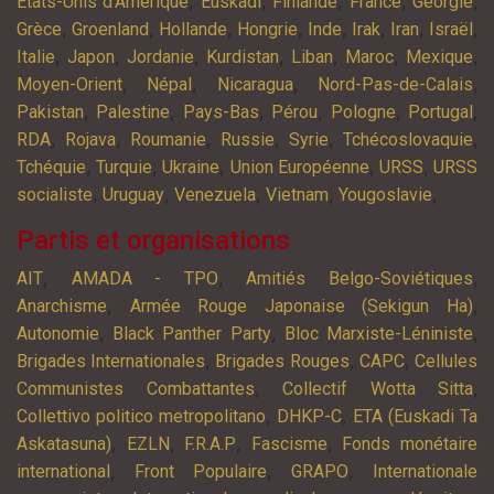
,
,
,
,
,
Etats-Unis d'Amérique
Euskadi
Finlande
France
Géorgie
,
,
,
,
,
,
,
,
Grèce
Groenland
Hollande
Hongrie
Inde
Irak
Iran
Israël
,
,
,
,
,
,
,
Italie
Japon
Jordanie
Kurdistan
Liban
Maroc
Mexique
,
,
,
,
Moyen-Orient
Népal
Nicaragua
Nord-Pas-de-Calais
,
,
,
,
,
,
Pakistan
Palestine
Pays-Bas
Pérou
Pologne
Portugal
,
,
,
,
,
,
RDA
Rojava
Roumanie
Russie
Syrie
Tchécoslovaquie
,
,
,
,
,
Tchéquie
Turquie
Ukraine
Union Européenne
URSS
URSS
,
,
,
,
,
socialiste
Uruguay
Venezuela
Vietnam
Yougoslavie
Partis et organisations
,
,
,
AIT
AMADA - TPO
Amitiés Belgo-Soviétiques
,
,
Anarchisme
Armée Rouge Japonaise (Sekigun Ha)
,
,
,
Autonomie
Black Panther Party
Bloc Marxiste-Léniniste
,
,
,
Brigades Internationales
Brigades Rouges
CAPC
Cellules
,
,
Communistes Combattantes
Collectif Wotta Sitta
,
,
Collettivo politico metropolitano
DHKP-C
ETA (Euskadi Ta
,
,
,
,
Askatasuna)
EZLN
F.R.A.P
Fascisme
Fonds monétaire
,
,
,
international
Front Populaire
GRAPO
Internationale