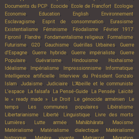
,
,
,
,
Documents du PCP
Ecocide
Ecole de Francfort
Ecologie
,
,
,
,
Economie
Education
English
Environnement
,
,
,
Esclavagisme
Esprit de consommation
Eurasisme
,
,
,
,
Existentialisme
Féminisme
Féodalisme
Février 1917
,
,
,
,
Fipronil
Flandre
Fondamentalisme religieux
Formalisme
,
,
,
,
Futurisme
G20
Gauchisme
Guérillas Urbaines
Guerre
,
,
,
d'Espagne
Guerre hybride
Guerre impérialiste
Guerre
,
,
,
,
Populaire
Guévarisme
Hindouisme
Hoxhaïsme
,
,
,
,
Idéalisme
Impérialisme
Impressionnisme
Informatique
,
,
Intelligence artificielle
Interview du Président Gonzalo
,
,
,
,
Islam
Judaïsme
Judiciaire
L'Abeille et le communiste
,
,
,
,
,
L’espace
La falsafa
La Pensé-Guide
La Pensée
Laïcité
,
,
,
le « ready made »
Le Droit
Le génocide arménien
Le
,
,
,
temps
Les communes populaires
Libéralisme
,
,
,
,
Libertarianisme
Liberté
Linguistique
Livre des morts
,
,
,
,
Lumières
Lutte armée
Mahâbhârata
Maoïsme
,
,
Matérialisme
Matérialisme dialectique
Matérialisme
,
,
,
,
historique
Matière vivante
Matriarcat
Migration