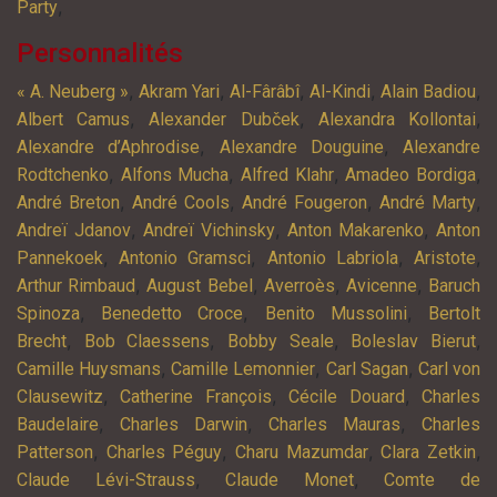
,
Party
Personnalités
,
,
,
,
,
« A. Neuberg »
Akram Yari
Al-Fârâbî
Al-Kindi
Alain Badiou
,
,
,
Albert Camus
Alexander Dubček
Alexandra Kollontai
,
,
Alexandre d’Aphrodise
Alexandre Douguine
Alexandre
,
,
,
,
Rodtchenko
Alfons Mucha
Alfred Klahr
Amadeo Bordiga
,
,
,
,
André Breton
André Cools
André Fougeron
André Marty
,
,
,
Andreï Jdanov
Andreï Vichinsky
Anton Makarenko
Anton
,
,
,
,
Pannekoek
Antonio Gramsci
Antonio Labriola
Aristote
,
,
,
,
Arthur Rimbaud
August Bebel
Averroès
Avicenne
Baruch
,
,
,
Spinoza
Benedetto Croce
Benito Mussolini
Bertolt
,
,
,
,
Brecht
Bob Claessens
Bobby Seale
Boleslav Bierut
,
,
,
Camille Huysmans
Camille Lemonnier
Carl Sagan
Carl von
,
,
,
Clausewitz
Catherine François
Cécile Douard
Charles
,
,
,
Baudelaire
Charles Darwin
Charles Mauras
Charles
,
,
,
,
Patterson
Charles Péguy
Charu Mazumdar
Clara Zetkin
,
,
Claude Lévi-Strauss
Claude Monet
Comte de