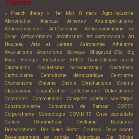
Thèmes
,
,
,
,
« French theory »
1er Mai
8 mars
Agro-industrie
,
,
,
,
Alimentation
Animaux
Annexes
Anti-impérialisme
,
,
Anticommunisme
Antifascisme
Antirévisionnisme en
,
,
,
,
Chine
Antisémitisme
Architecture
Art contemporain
Art
,
,
,
,
Nouveau
Arts et Lettres
Astronomie
Athéisme
,
,
,
,
Avakianisme
Averroïsme
Baroque
Bhagavad Gîtâ
Big
,
,
,
,
,
Bang
Biologie
Biosphère
BRICS
Cannibalisme social
,
,
,
Capitalisme
Capitalisme bureaucratique
Castellano
,
,
,
Catholicisme
Centralisme démocratique
Centrisme
,
,
,
,
,
Chamanisme
Chiisme
Chimie
Christianisme
Cinéma
,
,
,
,
Classicisme
Classification
Collectivisme
Colonialisme
,
,
,
Commerce
Communisme
Conquête spatiale soviétique
,
,
,
Constructivisme
Convention de Ramsar
COP23
,
,
,
,
Corporatisme
Cosmologie
COVID-19
Crise capitaliste
,
,
,
,
Culture
Cybernétique
Cyclisme
Dadaïsme
,
,
,
,
Décadentisme
Der Blaue Reiter
Deutsch
Deux points
,
,
,
Développement en spirale
Dialectique
Die Brücke