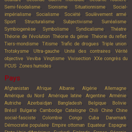
,
,
,
Semi-féodalisme
Sionisme
Situationnisme
Social-
,
,
,
,
impérialisme
Socialisme
Société
Soulèvement armé
,
,
,
,
Sport
Structuralisme
Subjectivisme
Surréalisme
,
,
,
,
Symbiogenèse
Symbolisme
Syndicalisme
Théatre
,
,
,
Théorie de l'évolution
Théorie du génie
Théorie du reflet
,
,
,
,
Tiers-mondisme
Titisme
Trafic de drogues
Triple union
,
,
,
Trotskysme
Ultra-gauche
Unité des contraires
Vérité
,
,
,
,
objective
Veviba
Vingtisme
Vivisection
XXe congrès du
,
,
PCUS
Zones humides
Pays
,
,
,
,
,
Afghanistan
Afrique
Albanie
Algérie
Allemagne
,
,
,
,
Amérique du Nord
Amérique latine
Argentine
Arménie
,
,
,
,
,
Autriche
Azerbaïdjan
Bangladesh
Belgique
Bolivie
,
,
,
,
,
,
Brésil
Bulgarie
Cambodge
Catalogne
Chili
Chine
Chine
,
,
,
,
,
social-fasciste
Colombie
Congo
Cuba
Danemark
,
,
,
,
Démocratie populaire
Empire ottoman
Equateur
Espagne