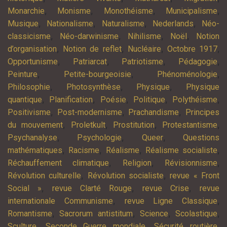
,
,
,
,
Monarchie
Monisme
Monothéisme
Municipalisme
,
,
,
,
Musique
Nationalisme
Naturalisme
Nederlands
Néo-
,
,
,
,
classicisme
Néo-darwinisme
Nihilisme
Noël
Notion
,
,
,
,
d’organisation
Notion de reflet
Nucléaire
Octobre 1917
,
,
,
,
Opportunisme
Patriarcat
Patriotisme
Pédagogie
,
,
,
Peinture
Petite-bourgeoisie
Phénoménologie
,
,
,
Philosophie
Photosynthèse
Physique
Physique
,
,
,
,
,
quantique
Planification
Poésie
Politique
Polythéisme
,
,
,
Positivisme
Post-modernisme
Prachandisme
Principes
,
,
,
,
du mouvement
Proletkult
Prostitution
Protestantisme
,
,
,
Psychanalyse
Psychologie
Queer
Questions
,
,
,
,
mathématiques
Racisme
Réalisme
Réalisme socialiste
,
,
,
Réchauffement climatique
Religion
Révisionnisme
,
,
Révolution culturelle
Révolution socialiste
revue « Front
,
,
,
Social »
revue Clarté Rouge
revue Crise
revue
,
,
internationale Communisme
revue Ligne Classique
,
,
,
,
Romantisme
Sacrorum antistitum
Science
Scolastique
,
,
,
Sculture
Seconde Guerre mondiale
Sécurité routière