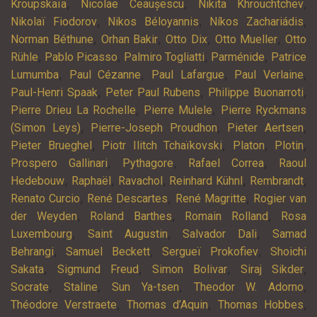
,
,
,
Kroupskaïa
Nicolae Ceaușescu
Nikita Khrouchtchev
,
,
,
Nikolaï Fiodorov
Nikos Béloyannis
Níkos Zachariádis
,
,
,
,
Norman Béthune
Orhan Bakir
Otto Dix
Otto Mueller
Otto
,
,
,
,
Rühle
Pablo Picasso
Palmiro Togliatti
Parménide
Patrice
,
,
,
,
Lumumba
Paul Cézanne
Paul Lafargue
Paul Verlaine
,
,
,
Paul-Henri Spaak
Peter Paul Rubens
Philippe Buonarroti
,
,
Pierre Drieu La Rochelle
Pierre Mulele
Pierre Ryckmans
,
,
,
(Simon Leys)
Pierre-Joseph Proudhon
Pieter Aertsen
,
,
,
,
Pieter Brueghel
Piotr Ilitch Tchaïkovski
Platon
Plotin
,
,
,
Prospero Gallinari
Pythagore
Rafael Correa
Raoul
,
,
,
,
,
Hedebouw
Raphaël
Ravachol
Reinhard Kühnl
Rembrandt
,
,
,
Renato Curcio
René Descartes
René Magritte
Rogier van
,
,
,
der Weyden
Roland Barthes
Romain Rolland
Rosa
,
,
,
Luxembourg
Saint Augustin
Salvador Dali
Samad
,
,
,
Behrangi
Samuel Beckett
Sergueï Prokofiev
Shoichi
,
,
,
,
Sakata
Sigmund Freud
Simon Bolivar
Siraj Sikder
,
,
,
,
Socrate
Staline
Sun Ya-tsen
Theodor W. Adorno
,
,
,
Théodore Verstraete
Thomas d’Aquin
Thomas Hobbes