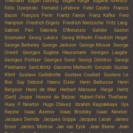
,
,
,
,
Thälmann
Eugen Dühring
Eugen Varga
Eugène Ionesco
,
,
,
Félix Dzerjinski
Fernand Lefebvre
Fidel Castro
Francis
,
,
,
,
Bacon
François Perin
Frantz Fanon
Franz Kafka
Fred
,
,
,
,
Hampton
Friedrich Engels
Friedrich Nietzsche
Fritz Lang
,
,
,
Gabriel Péri
Gabriele D'Annunzio
Galilée
Gaston
,
,
,
Soumialot
Georg Lukács
Georg Wilhelm Friedrich Hegel
,
,
,
George Berkeley
George Jackson
George Mosse
George
,
,
,
Orwell
Georges Eugène Haussmann
Georges Laugée
,
,
,
Georges Politzer
Georges Sorel
Georgi Dimitrov
Georgi
,
,
,
,
Plekhanov
Gerd Arntz
Giacomo Matteotti
Gonzalo
Gustav
,
,
,
Klimt
Gustave Caillebotte
Gustave Courbet
Gustave Le
,
,
,
,
Bon
Guy Debord
Hanns Eisler
Henri Barbusse
Henri
,
,
,
,
Bergson
Henri de Man
Herbert Marcuse
Hergé
Hertz
,
,
,
(Gert) Jospa
Honoré de Balzac
Hubert-Félix Thiéfaine
,
,
,
Huey P. Newton
Hugo Chàvez
Ibrahim Kaypakkaya
Ilya
,
,
,
,
Repine
Isaac Asimov
Isaac Brodsky
Isaac Newton
,
,
,
Jacques Derrida
Jacques Grippa
Jacques Lacan
James
,
,
,
,
Ensor
James Monroe
Jan van Eyck
Jean Blume
Jean