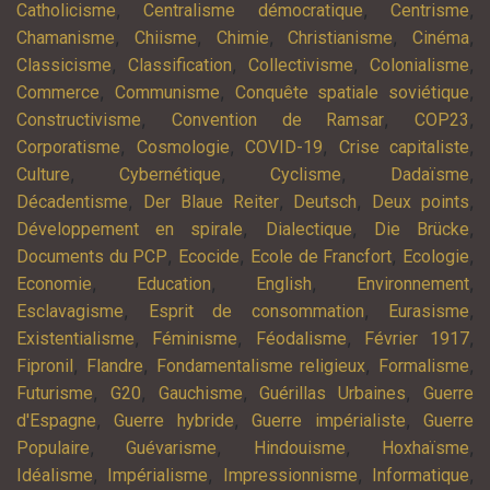
,
,
,
Catholicisme
Centralisme démocratique
Centrisme
,
,
,
,
,
Chamanisme
Chiisme
Chimie
Christianisme
Cinéma
,
,
,
,
Classicisme
Classification
Collectivisme
Colonialisme
,
,
,
Commerce
Communisme
Conquête spatiale soviétique
,
,
,
Constructivisme
Convention de Ramsar
COP23
,
,
,
,
Corporatisme
Cosmologie
COVID-19
Crise capitaliste
,
,
,
,
Culture
Cybernétique
Cyclisme
Dadaïsme
,
,
,
,
Décadentisme
Der Blaue Reiter
Deutsch
Deux points
,
,
,
Développement en spirale
Dialectique
Die Brücke
,
,
,
,
Documents du PCP
Ecocide
Ecole de Francfort
Ecologie
,
,
,
,
Economie
Education
English
Environnement
,
,
,
Esclavagisme
Esprit de consommation
Eurasisme
,
,
,
,
Existentialisme
Féminisme
Féodalisme
Février 1917
,
,
,
,
Fipronil
Flandre
Fondamentalisme religieux
Formalisme
,
,
,
,
Futurisme
G20
Gauchisme
Guérillas Urbaines
Guerre
,
,
,
d'Espagne
Guerre hybride
Guerre impérialiste
Guerre
,
,
,
,
Populaire
Guévarisme
Hindouisme
Hoxhaïsme
,
,
,
,
Idéalisme
Impérialisme
Impressionnisme
Informatique