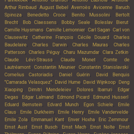
,
,
,
,
Arthur Rimbaud
August Bebel
Averroès
Avicenne
Baruch
,
,
,
Spinoza
Benedetto Croce
Benito Mussolini
Bertolt
,
,
,
,
Brecht
Bob Claessens
Bobby Seale
Boleslav Bierut
,
,
,
Camille Huysmans
Camille Lemonnier
Carl Sagan
Carl von
,
,
,
Clausewitz
Catherine François
Cécile Douard
Charles
,
,
,
Baudelaire
Charles Darwin
Charles Mauras
Charles
,
,
,
,
Patterson
Charles Péguy
Charu Mazumdar
Clara Zetkin
,
,
Claude Lévi-Strauss
Claude Monet
Comte de
,
,
,
Lautréamont
Constantin Meunier
Constantin Stanislavski
,
,
Cornelius Castoriadis
Daniel Guérin
David Benquis
,
,
,
"Camarada Velasquez"
David Hume
David Wijnkoop
Deng
,
,
,
Xiaoping
Dimitri Mendeleïev
Dolores Ibarruri
Edgar
,
,
,
,
Degas
Edgar Lalmand
Edmond Picard
Edmund Husserl
,
,
,
Eduard Bernstein
Edvard Munch
Egon Schiele
Emile
,
,
,
,
Claus
Emile Durkheim
Emile Henry
Emile Vandervelde
,
,
,
,
Emile Zola
Emmanuel Kant
Enver Hoxha
Eric Zemmour
,
,
,
,
Ernst Aust
Ernst Busch
Ernst Mach
Ernst Nolte
Ernst