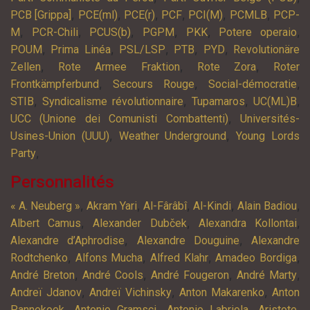
,
,
,
,
,
,
PCB [Grippa]
PCE(ml)
PCE(r)
PCF
PCI(M)
PCMLB
PCP-
,
,
,
,
,
,
M
PCR-Chili
PCUS(b)
PGPM
PKK
Potere operaio
,
,
,
,
,
POUM
Prima Linéa
PSL/LSP
PTB
PYD
Revolutionäre
,
,
,
Zellen
Rote Armee Fraktion
Rote Zora
Roter
,
,
,
Frontkämpferbund
Secours Rouge
Social-démocratie
,
,
,
,
STIB
Syndicalisme révolutionnaire
Tupamaros
UC(ML)B
,
UCC (Unione dei Comunisti Combattenti)
Universités-
,
,
Usines-Union (UUU)
Weather Underground
Young Lords
,
Party
Personnalités
,
,
,
,
,
« A. Neuberg »
Akram Yari
Al-Fârâbî
Al-Kindi
Alain Badiou
,
,
,
Albert Camus
Alexander Dubček
Alexandra Kollontai
,
,
Alexandre d’Aphrodise
Alexandre Douguine
Alexandre
,
,
,
,
Rodtchenko
Alfons Mucha
Alfred Klahr
Amadeo Bordiga
,
,
,
,
André Breton
André Cools
André Fougeron
André Marty
,
,
,
Andreï Jdanov
Andreï Vichinsky
Anton Makarenko
Anton
,
,
,
,
Pannekoek
Antonio Gramsci
Antonio Labriola
Aristote