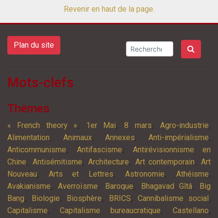
Revenir en haut de la page.
Plan du site
Mots-clefs
Thèmes
,
,
,
,
« French theory »
1er Mai
8 mars
Agro-industrie
,
,
,
,
Alimentation
Animaux
Annexes
Anti-impérialisme
,
,
Anticommunisme
Antifascisme
Antirévisionnisme en
,
,
,
,
Chine
Antisémitisme
Architecture
Art contemporain
Art
,
,
,
,
Nouveau
Arts et Lettres
Astronomie
Athéisme
,
,
,
,
Avakianisme
Averroïsme
Baroque
Bhagavad Gîtâ
Big
,
,
,
,
,
Bang
Biologie
Biosphère
BRICS
Cannibalisme social
,
,
,
Capitalisme
Capitalisme bureaucratique
Castellano