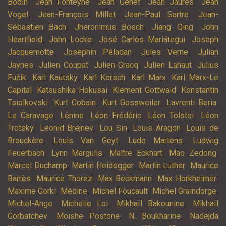
,
,
,
,
Bodin
Jean Fonteyne
Jean Genet
Jean Jaurès
Jean
,
,
,
Vogel
Jean-François Millet
Jean-Paul Sartre
Jean-
,
,
,
Sébastien Bach
Jheronimus Bosch
Jiang Qing
John
,
,
,
Heartfield
John Locke
José Carlos Mariátegui
Joseph
,
,
,
Jacquemotte
Joséphin Péladan
Jules Verne
Julian
,
,
,
,
Jaynes
Julien Coupat
Julien Gracq
Julien Lahaut
Julius
,
,
,
,
Fučík
Karl Kautsky
Karl Korsch
Karl Marx
Karl Marx-Le
,
,
,
Capital
Katsushika Hokusai
Klement Gottwald
Konstantin
,
,
,
,
Tsiolkovski
Kurt Cobain
Kurt Gossweiler
Lavrenti Beria
,
,
,
,
Le Caravage
Lénine
Léon Frédéric
Léon Tolstoï
Léon
,
,
,
,
Trotsky
Leonid Brejnev
Lou Sin
Louis Aragon
Louis de
,
,
,
Brouckère
Louis Van Geyt
Ludo Martens
Ludwig
,
,
,
,
Feuerbach
Lynn Margulis
Maître Eckhart
Mao Zedong
,
,
,
Marcel Duchamp
Martin Heidegger
Martin Luther
Maurice
,
,
,
,
Barrès
Maurice Thorez
Max Beckmann
Max Horkheimer
,
,
,
,
Maxime Gorki
Médine
Michel Foucault
Michel Graindorge
,
,
,
Michel-Ange
Michelle Loi
Mikhaïl Bakounine
Mikhaïl
,
,
,
Gorbatchev
Moishe Postone
N. Boukharine
Nadejda