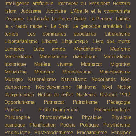
,
,
Intelligence artificielle
Interview du Président Gonzalo
,
,
,
,
Islam
Judaïsme
Judiciaire
L'Abeille et le communiste
,
,
,
,
,
L’espace
La falsafa
La Pensé-Guide
La Pensée
Laïcité
,
,
,
le « ready made »
Le Droit
Le génocide arménien
Le
,
,
,
temps
Les communes populaires
Libéralisme
,
,
,
,
Libertarianisme
Liberté
Linguistique
Livre des morts
,
,
,
,
Lumières
Lutte armée
Mahâbhârata
Maoïsme
,
,
Matérialisme
Matérialisme dialectique
Matérialisme
,
,
,
,
historique
Matière vivante
Matriarcat
Migration
,
,
,
,
Monarchie
Monisme
Monothéisme
Municipalisme
,
,
,
,
Musique
Nationalisme
Naturalisme
Nederlands
Néo-
,
,
,
,
classicisme
Néo-darwinisme
Nihilisme
Noël
Notion
,
,
,
,
d’organisation
Notion de reflet
Nucléaire
Octobre 1917
,
,
,
,
Opportunisme
Patriarcat
Patriotisme
Pédagogie
,
,
,
Peinture
Petite-bourgeoisie
Phénoménologie
,
,
,
Philosophie
Photosynthèse
Physique
Physique
,
,
,
,
,
quantique
Planification
Poésie
Politique
Polythéisme
,
,
,
Positivisme
Post-modernisme
Prachandisme
Principes