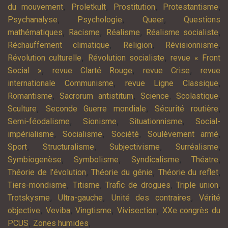
,
,
,
,
du mouvement
Proletkult
Prostitution
Protestantisme
,
,
,
Psychanalyse
Psychologie
Queer
Questions
,
,
,
,
mathématiques
Racisme
Réalisme
Réalisme socialiste
,
,
,
Réchauffement climatique
Religion
Révisionnisme
,
,
Révolution culturelle
Révolution socialiste
revue « Front
,
,
,
Social »
revue Clarté Rouge
revue Crise
revue
,
,
internationale Communisme
revue Ligne Classique
,
,
,
,
Romantisme
Sacrorum antistitum
Science
Scolastique
,
,
,
Sculture
Seconde Guerre mondiale
Sécurité routière
,
,
,
Semi-féodalisme
Sionisme
Situationnisme
Social-
,
,
,
,
impérialisme
Socialisme
Société
Soulèvement armé
,
,
,
,
Sport
Structuralisme
Subjectivisme
Surréalisme
,
,
,
,
Symbiogenèse
Symbolisme
Syndicalisme
Théatre
,
,
,
Théorie de l'évolution
Théorie du génie
Théorie du reflet
,
,
,
,
Tiers-mondisme
Titisme
Trafic de drogues
Triple union
,
,
,
Trotskysme
Ultra-gauche
Unité des contraires
Vérité
,
,
,
,
objective
Veviba
Vingtisme
Vivisection
XXe congrès du
,
,
PCUS
Zones humides