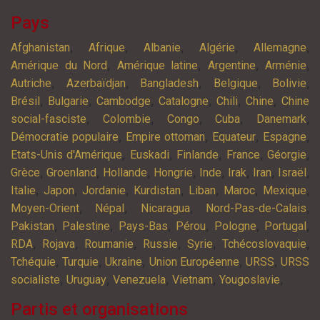
Pays
,
,
,
,
,
Afghanistan
Afrique
Albanie
Algérie
Allemagne
,
,
,
,
Amérique du Nord
Amérique latine
Argentine
Arménie
,
,
,
,
,
Autriche
Azerbaïdjan
Bangladesh
Belgique
Bolivie
,
,
,
,
,
,
Brésil
Bulgarie
Cambodge
Catalogne
Chili
Chine
Chine
,
,
,
,
,
social-fasciste
Colombie
Congo
Cuba
Danemark
,
,
,
,
Démocratie populaire
Empire ottoman
Equateur
Espagne
,
,
,
,
,
Etats-Unis d'Amérique
Euskadi
Finlande
France
Géorgie
,
,
,
,
,
,
,
,
Grèce
Groenland
Hollande
Hongrie
Inde
Irak
Iran
Israël
,
,
,
,
,
,
,
Italie
Japon
Jordanie
Kurdistan
Liban
Maroc
Mexique
,
,
,
,
Moyen-Orient
Népal
Nicaragua
Nord-Pas-de-Calais
,
,
,
,
,
,
Pakistan
Palestine
Pays-Bas
Pérou
Pologne
Portugal
,
,
,
,
,
,
RDA
Rojava
Roumanie
Russie
Syrie
Tchécoslovaquie
,
,
,
,
,
Tchéquie
Turquie
Ukraine
Union Européenne
URSS
URSS
,
,
,
,
,
socialiste
Uruguay
Venezuela
Vietnam
Yougoslavie
Partis et organisations