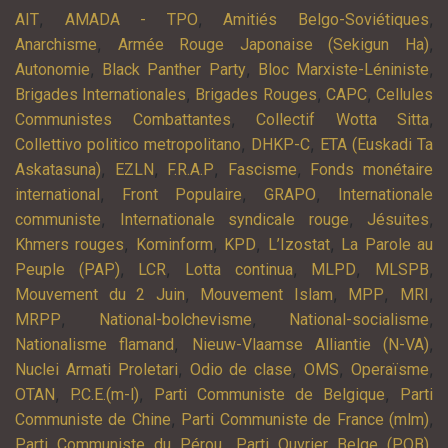
,
,
,
AIT
AMADA - TPO
Amitiés Belgo-Soviétiques
,
,
Anarchisme
Armée Rouge Japonaise (Sekigun Ha)
,
,
,
Autonomie
Black Panther Party
Bloc Marxiste-Léniniste
,
,
,
Brigades Internationales
Brigades Rouges
CAPC
Cellules
,
,
Communistes Combattantes
Collectif Wotta Sitta
,
,
Collettivo politico metropolitano
DHKP-C
ETA (Euskadi Ta
,
,
,
,
Askatasuna)
EZLN
F.R.A.P
Fascisme
Fonds monétaire
,
,
,
international
Front Populaire
GRAPO
Internationale
,
,
,
communiste
Internationale syndicale rouge
Jésuites
,
,
,
,
Khmers rouges
Kominform
KPD
L’Izostat
La Parole au
,
,
,
,
,
Peuple (PAP)
LCR
Lotta continua
MLPD
MLSPB
,
,
,
,
Mouvement du 2 Juin
Mouvement Islam
MPP
MRI
,
,
,
MRPP
National-bolchevisme
National-socialisme
,
,
Nationalisme flamand
Nieuw-Vlaamse Alliantie (N-VA)
,
,
,
,
Nuclei Armati Proletari
Odio de clase
OMS
Operaïsme
,
,
,
OTAN
P.C.E.(m-l)
Parti Communiste de Belgique
Parti
,
,
Communiste de Chine
Parti Communiste de France (mlm)
,
,
Parti Communiste du Pérou
Parti Ouvrier Belge (POB)