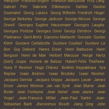
,
,
,
,
Hampton
Friedrich Engels
Friedrich Nietzsche
Fritz Lang
,
,
,
Gabriel Péri
Gabriele D'Annunzio
Galilée
Gaston
,
,
,
Soumialot
Georg Lukács
Georg Wilhelm Friedrich Hegel
,
,
,
George Berkeley
George Jackson
George Mosse
George
,
,
,
Orwell
Georges Eugène Haussmann
Georges Laugée
,
,
,
Georges Politzer
Georges Sorel
Georgi Dimitrov
Georgi
,
,
,
,
Plekhanov
Gerd Arntz
Giacomo Matteotti
Gonzalo
Gustav
,
,
,
Klimt
Gustave Caillebotte
Gustave Courbet
Gustave Le
,
,
,
,
Bon
Guy Debord
Hanns Eisler
Henri Barbusse
Henri
,
,
,
,
Bergson
Henri de Man
Herbert Marcuse
Hergé
Hertz
,
,
,
(Gert) Jospa
Honoré de Balzac
Hubert-Félix Thiéfaine
,
,
,
Huey P. Newton
Hugo Chàvez
Ibrahim Kaypakkaya
Ilya
,
,
,
,
Repine
Isaac Asimov
Isaac Brodsky
Isaac Newton
,
,
,
Jacques Derrida
Jacques Grippa
Jacques Lacan
James
,
,
,
,
Ensor
James Monroe
Jan van Eyck
Jean Blume
Jean
,
,
,
,
Bodin
Jean Fonteyne
Jean Genet
Jean Jaurès
Jean
,
,
,
Vogel
Jean-François Millet
Jean-Paul Sartre
Jean-
,
,
,
Sébastien Bach
Jheronimus Bosch
Jiang Qing
John