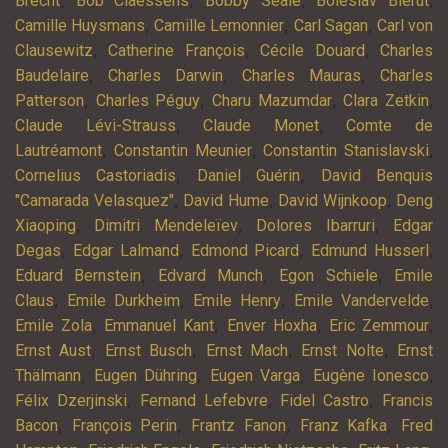
,
,
,
,
Brecht
Bob Claessens
Bobby Seale
Boleslav Bierut
,
,
,
Camille Huysmans
Camille Lemonnier
Carl Sagan
Carl von
,
,
,
Clausewitz
Catherine François
Cécile Douard
Charles
,
,
,
Baudelaire
Charles Darwin
Charles Mauras
Charles
,
,
,
,
Patterson
Charles Péguy
Charu Mazumdar
Clara Zetkin
,
,
Claude Lévi-Strauss
Claude Monet
Comte de
,
,
,
Lautréamont
Constantin Meunier
Constantin Stanislavski
,
,
Cornelius Castoriadis
Daniel Guérin
David Benquis
,
,
,
"Camarada Velasquez"
David Hume
David Wijnkoop
Deng
,
,
,
Xiaoping
Dimitri Mendeleïev
Dolores Ibarruri
Edgar
,
,
,
,
Degas
Edgar Lalmand
Edmond Picard
Edmund Husserl
,
,
,
Eduard Bernstein
Edvard Munch
Egon Schiele
Emile
,
,
,
,
Claus
Emile Durkheim
Emile Henry
Emile Vandervelde
,
,
,
,
Emile Zola
Emmanuel Kant
Enver Hoxha
Eric Zemmour
,
,
,
,
Ernst Aust
Ernst Busch
Ernst Mach
Ernst Nolte
Ernst
,
,
,
,
Thälmann
Eugen Dühring
Eugen Varga
Eugène Ionesco
,
,
,
Félix Dzerjinski
Fernand Lefebvre
Fidel Castro
Francis
,
,
,
,
Bacon
François Perin
Frantz Fanon
Franz Kafka
Fred