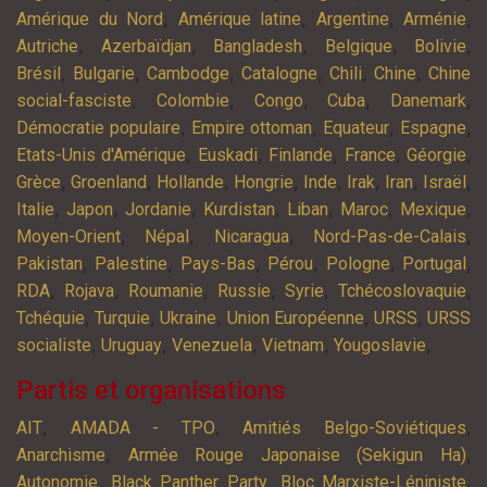
,
,
,
,
Amérique du Nord
Amérique latine
Argentine
Arménie
,
,
,
,
,
Autriche
Azerbaïdjan
Bangladesh
Belgique
Bolivie
,
,
,
,
,
,
Brésil
Bulgarie
Cambodge
Catalogne
Chili
Chine
Chine
,
,
,
,
,
social-fasciste
Colombie
Congo
Cuba
Danemark
,
,
,
,
Démocratie populaire
Empire ottoman
Equateur
Espagne
,
,
,
,
,
Etats-Unis d'Amérique
Euskadi
Finlande
France
Géorgie
,
,
,
,
,
,
,
,
Grèce
Groenland
Hollande
Hongrie
Inde
Irak
Iran
Israël
,
,
,
,
,
,
,
Italie
Japon
Jordanie
Kurdistan
Liban
Maroc
Mexique
,
,
,
,
Moyen-Orient
Népal
Nicaragua
Nord-Pas-de-Calais
,
,
,
,
,
,
Pakistan
Palestine
Pays-Bas
Pérou
Pologne
Portugal
,
,
,
,
,
,
RDA
Rojava
Roumanie
Russie
Syrie
Tchécoslovaquie
,
,
,
,
,
Tchéquie
Turquie
Ukraine
Union Européenne
URSS
URSS
,
,
,
,
,
socialiste
Uruguay
Venezuela
Vietnam
Yougoslavie
Partis et organisations
,
,
,
AIT
AMADA - TPO
Amitiés Belgo-Soviétiques
,
,
Anarchisme
Armée Rouge Japonaise (Sekigun Ha)
,
,
,
Autonomie
Black Panther Party
Bloc Marxiste-Léniniste