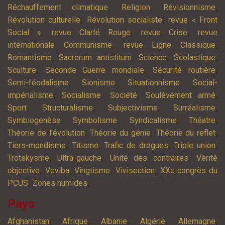
,
,
,
Réchauffement climatique
Religion
Révisionnisme
,
,
Révolution culturelle
Révolution socialiste
revue « Front
,
,
,
Social »
revue Clarté Rouge
revue Crise
revue
,
,
internationale Communisme
revue Ligne Classique
,
,
,
,
Romantisme
Sacrorum antistitum
Science
Scolastique
,
,
,
Sculture
Seconde Guerre mondiale
Sécurité routière
,
,
,
Semi-féodalisme
Sionisme
Situationnisme
Social-
,
,
,
,
impérialisme
Socialisme
Société
Soulèvement armé
,
,
,
,
Sport
Structuralisme
Subjectivisme
Surréalisme
,
,
,
,
Symbiogenèse
Symbolisme
Syndicalisme
Théatre
,
,
,
Théorie de l'évolution
Théorie du génie
Théorie du reflet
,
,
,
,
Tiers-mondisme
Titisme
Trafic de drogues
Triple union
,
,
,
Trotskysme
Ultra-gauche
Unité des contraires
Vérité
,
,
,
,
objective
Veviba
Vingtisme
Vivisection
XXe congrès du
,
,
PCUS
Zones humides
Pays
,
,
,
,
,
Afghanistan
Afrique
Albanie
Algérie
Allemagne