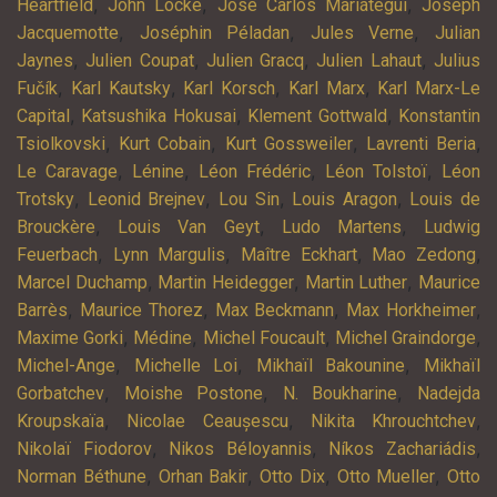
,
,
,
Heartfield
John Locke
José Carlos Mariátegui
Joseph
,
,
,
Jacquemotte
Joséphin Péladan
Jules Verne
Julian
,
,
,
,
Jaynes
Julien Coupat
Julien Gracq
Julien Lahaut
Julius
,
,
,
,
Fučík
Karl Kautsky
Karl Korsch
Karl Marx
Karl Marx-Le
,
,
,
Capital
Katsushika Hokusai
Klement Gottwald
Konstantin
,
,
,
,
Tsiolkovski
Kurt Cobain
Kurt Gossweiler
Lavrenti Beria
,
,
,
,
Le Caravage
Lénine
Léon Frédéric
Léon Tolstoï
Léon
,
,
,
,
Trotsky
Leonid Brejnev
Lou Sin
Louis Aragon
Louis de
,
,
,
Brouckère
Louis Van Geyt
Ludo Martens
Ludwig
,
,
,
,
Feuerbach
Lynn Margulis
Maître Eckhart
Mao Zedong
,
,
,
Marcel Duchamp
Martin Heidegger
Martin Luther
Maurice
,
,
,
,
Barrès
Maurice Thorez
Max Beckmann
Max Horkheimer
,
,
,
,
Maxime Gorki
Médine
Michel Foucault
Michel Graindorge
,
,
,
Michel-Ange
Michelle Loi
Mikhaïl Bakounine
Mikhaïl
,
,
,
Gorbatchev
Moishe Postone
N. Boukharine
Nadejda
,
,
,
Kroupskaïa
Nicolae Ceaușescu
Nikita Khrouchtchev
,
,
,
Nikolaï Fiodorov
Nikos Béloyannis
Níkos Zachariádis
,
,
,
,
Norman Béthune
Orhan Bakir
Otto Dix
Otto Mueller
Otto