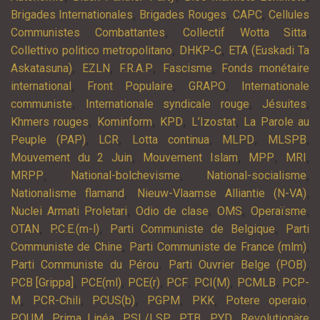
,
,
,
Brigades Internationales
Brigades Rouges
CAPC
Cellules
,
,
Communistes Combattantes
Collectif Wotta Sitta
,
,
Collettivo politico metropolitano
DHKP-C
ETA (Euskadi Ta
,
,
,
,
Askatasuna)
EZLN
F.R.A.P
Fascisme
Fonds monétaire
,
,
,
international
Front Populaire
GRAPO
Internationale
,
,
,
communiste
Internationale syndicale rouge
Jésuites
,
,
,
,
Khmers rouges
Kominform
KPD
L’Izostat
La Parole au
,
,
,
,
,
Peuple (PAP)
LCR
Lotta continua
MLPD
MLSPB
,
,
,
,
Mouvement du 2 Juin
Mouvement Islam
MPP
MRI
,
,
,
MRPP
National-bolchevisme
National-socialisme
,
,
Nationalisme flamand
Nieuw-Vlaamse Alliantie (N-VA)
,
,
,
,
Nuclei Armati Proletari
Odio de clase
OMS
Operaïsme
,
,
,
OTAN
P.C.E.(m-l)
Parti Communiste de Belgique
Parti
,
,
Communiste de Chine
Parti Communiste de France (mlm)
,
,
Parti Communiste du Pérou
Parti Ouvrier Belge (POB)
,
,
,
,
,
,
PCB [Grippa]
PCE(ml)
PCE(r)
PCF
PCI(M)
PCMLB
PCP-
,
,
,
,
,
,
M
PCR-Chili
PCUS(b)
PGPM
PKK
Potere operaio
,
,
,
,
,
POUM
Prima Linéa
PSL/LSP
PTB
PYD
Revolutionäre