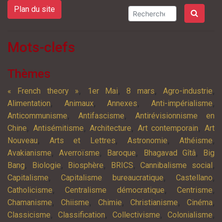
Plan du site
Mots-clefs
Thèmes
,
,
,
,
« French theory »
1er Mai
8 mars
Agro-industrie
,
,
,
,
Alimentation
Animaux
Annexes
Anti-impérialisme
,
,
Anticommunisme
Antifascisme
Antirévisionnisme en
,
,
,
,
Chine
Antisémitisme
Architecture
Art contemporain
Art
,
,
,
,
Nouveau
Arts et Lettres
Astronomie
Athéisme
,
,
,
,
Avakianisme
Averroïsme
Baroque
Bhagavad Gîtâ
Big
,
,
,
,
,
Bang
Biologie
Biosphère
BRICS
Cannibalisme social
,
,
,
Capitalisme
Capitalisme bureaucratique
Castellano
,
,
,
Catholicisme
Centralisme démocratique
Centrisme
,
,
,
,
,
Chamanisme
Chiisme
Chimie
Christianisme
Cinéma
,
,
,
,
Classicisme
Classification
Collectivisme
Colonialisme