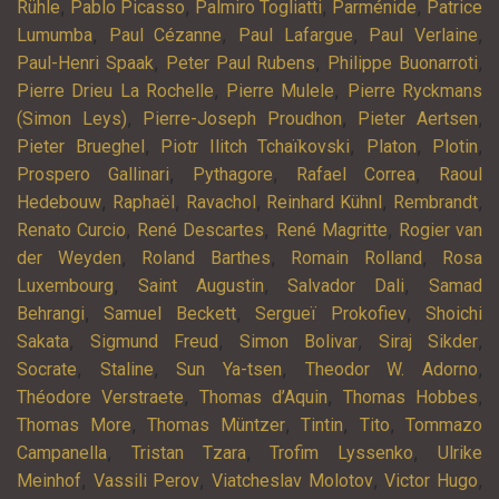
,
,
,
,
Rühle
Pablo Picasso
Palmiro Togliatti
Parménide
Patrice
,
,
,
,
Lumumba
Paul Cézanne
Paul Lafargue
Paul Verlaine
,
,
,
Paul-Henri Spaak
Peter Paul Rubens
Philippe Buonarroti
,
,
Pierre Drieu La Rochelle
Pierre Mulele
Pierre Ryckmans
,
,
,
(Simon Leys)
Pierre-Joseph Proudhon
Pieter Aertsen
,
,
,
,
Pieter Brueghel
Piotr Ilitch Tchaïkovski
Platon
Plotin
,
,
,
Prospero Gallinari
Pythagore
Rafael Correa
Raoul
,
,
,
,
,
Hedebouw
Raphaël
Ravachol
Reinhard Kühnl
Rembrandt
,
,
,
Renato Curcio
René Descartes
René Magritte
Rogier van
,
,
,
der Weyden
Roland Barthes
Romain Rolland
Rosa
,
,
,
Luxembourg
Saint Augustin
Salvador Dali
Samad
,
,
,
Behrangi
Samuel Beckett
Sergueï Prokofiev
Shoichi
,
,
,
,
Sakata
Sigmund Freud
Simon Bolivar
Siraj Sikder
,
,
,
,
Socrate
Staline
Sun Ya-tsen
Theodor W. Adorno
,
,
,
Théodore Verstraete
Thomas d’Aquin
Thomas Hobbes
,
,
,
,
Thomas More
Thomas Müntzer
Tintin
Tito
Tommazo
,
,
,
Campanella
Tristan Tzara
Trofim Lyssenko
Ulrike
,
,
,
,
Meinhof
Vassili Perov
Viatcheslav Molotov
Victor Hugo