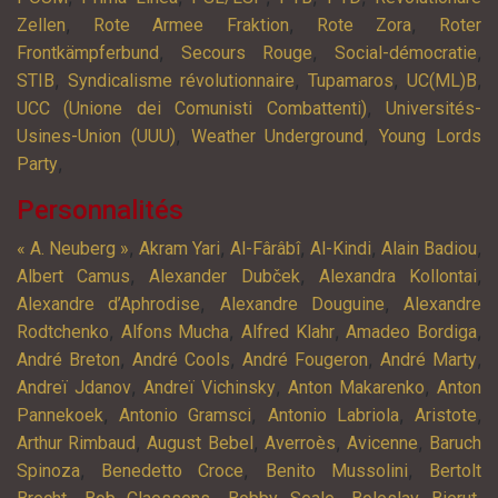
,
,
,
Zellen
Rote Armee Fraktion
Rote Zora
Roter
,
,
,
Frontkämpferbund
Secours Rouge
Social-démocratie
,
,
,
,
STIB
Syndicalisme révolutionnaire
Tupamaros
UC(ML)B
,
UCC (Unione dei Comunisti Combattenti)
Universités-
,
,
Usines-Union (UUU)
Weather Underground
Young Lords
,
Party
Personnalités
,
,
,
,
,
« A. Neuberg »
Akram Yari
Al-Fârâbî
Al-Kindi
Alain Badiou
,
,
,
Albert Camus
Alexander Dubček
Alexandra Kollontai
,
,
Alexandre d’Aphrodise
Alexandre Douguine
Alexandre
,
,
,
,
Rodtchenko
Alfons Mucha
Alfred Klahr
Amadeo Bordiga
,
,
,
,
André Breton
André Cools
André Fougeron
André Marty
,
,
,
Andreï Jdanov
Andreï Vichinsky
Anton Makarenko
Anton
,
,
,
,
Pannekoek
Antonio Gramsci
Antonio Labriola
Aristote
,
,
,
,
Arthur Rimbaud
August Bebel
Averroès
Avicenne
Baruch
,
,
,
Spinoza
Benedetto Croce
Benito Mussolini
Bertolt