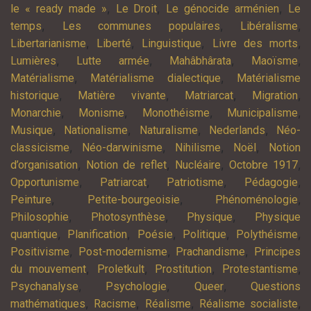
,
,
,
le « ready made »
Le Droit
Le génocide arménien
Le
,
,
,
temps
Les communes populaires
Libéralisme
,
,
,
,
Libertarianisme
Liberté
Linguistique
Livre des morts
,
,
,
,
Lumières
Lutte armée
Mahâbhârata
Maoïsme
,
,
Matérialisme
Matérialisme dialectique
Matérialisme
,
,
,
,
historique
Matière vivante
Matriarcat
Migration
,
,
,
,
Monarchie
Monisme
Monothéisme
Municipalisme
,
,
,
,
Musique
Nationalisme
Naturalisme
Nederlands
Néo-
,
,
,
,
classicisme
Néo-darwinisme
Nihilisme
Noël
Notion
,
,
,
,
d’organisation
Notion de reflet
Nucléaire
Octobre 1917
,
,
,
,
Opportunisme
Patriarcat
Patriotisme
Pédagogie
,
,
,
Peinture
Petite-bourgeoisie
Phénoménologie
,
,
,
Philosophie
Photosynthèse
Physique
Physique
,
,
,
,
,
quantique
Planification
Poésie
Politique
Polythéisme
,
,
,
Positivisme
Post-modernisme
Prachandisme
Principes
,
,
,
,
du mouvement
Proletkult
Prostitution
Protestantisme
,
,
,
Psychanalyse
Psychologie
Queer
Questions
,
,
,
,
mathématiques
Racisme
Réalisme
Réalisme socialiste