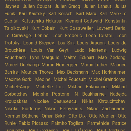
,
,
,
,
Jaynes
Julien Coupat
Julien Gracq
Julien Lahaut
Julius
,
,
,
,
Fučík
Karl Kautsky
Karl Korsch
Karl Marx
Karl Marx-Le
,
,
,
Capital
Katsushika Hokusai
Klement Gottwald
Konstantin
,
,
,
,
Tsiolkovski
Kurt Cobain
Kurt Gossweiler
Lavrenti Beria
,
,
,
,
Le Caravage
Lénine
Léon Frédéric
Léon Tolstoï
Léon
,
,
,
,
Trotsky
Leonid Brejnev
Lou Sin
Louis Aragon
Louis de
,
,
,
Brouckère
Louis Van Geyt
Ludo Martens
Ludwig
,
,
,
,
Feuerbach
Lynn Margulis
Maître Eckhart
Mao Zedong
,
,
,
Marcel Duchamp
Martin Heidegger
Martin Luther
Maurice
,
,
,
,
Barrès
Maurice Thorez
Max Beckmann
Max Horkheimer
,
,
,
,
Maxime Gorki
Médine
Michel Foucault
Michel Graindorge
,
,
,
Michel-Ange
Michelle Loi
Mikhaïl Bakounine
Mikhaïl
,
,
,
Gorbatchev
Moishe Postone
N. Boukharine
Nadejda
,
,
,
Kroupskaïa
Nicolae Ceaușescu
Nikita Khrouchtchev
,
,
,
Nikolaï Fiodorov
Nikos Béloyannis
Níkos Zachariádis
,
,
,
,
Norman Béthune
Orhan Bakir
Otto Dix
Otto Mueller
Otto
,
,
,
,
Rühle
Pablo Picasso
Palmiro Togliatti
Parménide
Patrice
,
,
,
,
Lumumba
Paul Cézanne
Paul Lafargue
Paul Verlaine