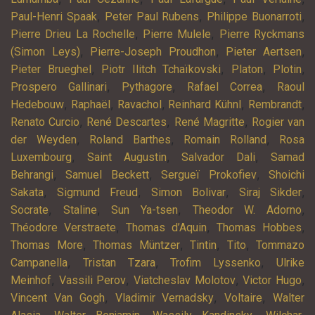
,
,
,
Paul-Henri Spaak
Peter Paul Rubens
Philippe Buonarroti
,
,
Pierre Drieu La Rochelle
Pierre Mulele
Pierre Ryckmans
,
,
,
(Simon Leys)
Pierre-Joseph Proudhon
Pieter Aertsen
,
,
,
,
Pieter Brueghel
Piotr Ilitch Tchaïkovski
Platon
Plotin
,
,
,
Prospero Gallinari
Pythagore
Rafael Correa
Raoul
,
,
,
,
,
Hedebouw
Raphaël
Ravachol
Reinhard Kühnl
Rembrandt
,
,
,
Renato Curcio
René Descartes
René Magritte
Rogier van
,
,
,
der Weyden
Roland Barthes
Romain Rolland
Rosa
,
,
,
Luxembourg
Saint Augustin
Salvador Dali
Samad
,
,
,
Behrangi
Samuel Beckett
Sergueï Prokofiev
Shoichi
,
,
,
,
Sakata
Sigmund Freud
Simon Bolivar
Siraj Sikder
,
,
,
,
Socrate
Staline
Sun Ya-tsen
Theodor W. Adorno
,
,
,
Théodore Verstraete
Thomas d’Aquin
Thomas Hobbes
,
,
,
,
Thomas More
Thomas Müntzer
Tintin
Tito
Tommazo
,
,
,
Campanella
Tristan Tzara
Trofim Lyssenko
Ulrike
,
,
,
,
Meinhof
Vassili Perov
Viatcheslav Molotov
Victor Hugo
,
,
,
Vincent Van Gogh
Vladimir Vernadsky
Voltaire
Walter