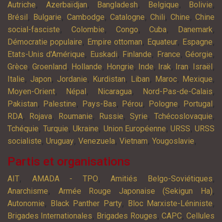
,
,
,
,
,
Autriche
Azerbaïdjan
Bangladesh
Belgique
Bolivie
,
,
,
,
,
,
Brésil
Bulgarie
Cambodge
Catalogne
Chili
Chine
Chine
,
,
,
,
,
social-fasciste
Colombie
Congo
Cuba
Danemark
,
,
,
,
Démocratie populaire
Empire ottoman
Equateur
Espagne
,
,
,
,
,
Etats-Unis d'Amérique
Euskadi
Finlande
France
Géorgie
,
,
,
,
,
,
,
,
Grèce
Groenland
Hollande
Hongrie
Inde
Irak
Iran
Israël
,
,
,
,
,
,
,
Italie
Japon
Jordanie
Kurdistan
Liban
Maroc
Mexique
,
,
,
,
Moyen-Orient
Népal
Nicaragua
Nord-Pas-de-Calais
,
,
,
,
,
,
Pakistan
Palestine
Pays-Bas
Pérou
Pologne
Portugal
,
,
,
,
,
,
RDA
Rojava
Roumanie
Russie
Syrie
Tchécoslovaquie
,
,
,
,
,
Tchéquie
Turquie
Ukraine
Union Européenne
URSS
URSS
,
,
,
,
,
socialiste
Uruguay
Venezuela
Vietnam
Yougoslavie
Partis et organisations
,
,
,
AIT
AMADA - TPO
Amitiés Belgo-Soviétiques
,
,
Anarchisme
Armée Rouge Japonaise (Sekigun Ha)
,
,
,
Autonomie
Black Panther Party
Bloc Marxiste-Léniniste
,
,
,
Brigades Internationales
Brigades Rouges
CAPC
Cellules