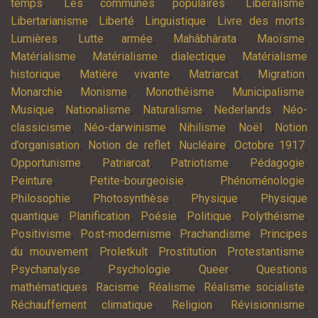
,
,
,
temps
Les communes populaires
Libéralisme
,
,
,
,
Libertarianisme
Liberté
Linguistique
Livre des morts
,
,
,
,
Lumières
Lutte armée
Mahâbhârata
Maoïsme
,
,
Matérialisme
Matérialisme dialectique
Matérialisme
,
,
,
,
historique
Matière vivante
Matriarcat
Migration
,
,
,
,
Monarchie
Monisme
Monothéisme
Municipalisme
,
,
,
,
Musique
Nationalisme
Naturalisme
Nederlands
Néo-
,
,
,
,
classicisme
Néo-darwinisme
Nihilisme
Noël
Notion
,
,
,
,
d’organisation
Notion de reflet
Nucléaire
Octobre 1917
,
,
,
,
Opportunisme
Patriarcat
Patriotisme
Pédagogie
,
,
,
Peinture
Petite-bourgeoisie
Phénoménologie
,
,
,
Philosophie
Photosynthèse
Physique
Physique
,
,
,
,
,
quantique
Planification
Poésie
Politique
Polythéisme
,
,
,
Positivisme
Post-modernisme
Prachandisme
Principes
,
,
,
,
du mouvement
Proletkult
Prostitution
Protestantisme
,
,
,
Psychanalyse
Psychologie
Queer
Questions
,
,
,
,
mathématiques
Racisme
Réalisme
Réalisme socialiste
,
,
,
Réchauffement climatique
Religion
Révisionnisme