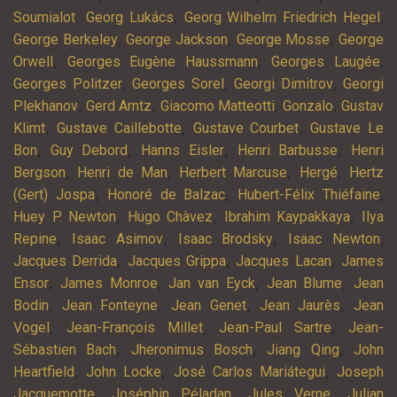
,
,
,
Soumialot
Georg Lukács
Georg Wilhelm Friedrich Hegel
,
,
,
George Berkeley
George Jackson
George Mosse
George
,
,
,
Orwell
Georges Eugène Haussmann
Georges Laugée
,
,
,
Georges Politzer
Georges Sorel
Georgi Dimitrov
Georgi
,
,
,
,
Plekhanov
Gerd Arntz
Giacomo Matteotti
Gonzalo
Gustav
,
,
,
Klimt
Gustave Caillebotte
Gustave Courbet
Gustave Le
,
,
,
,
Bon
Guy Debord
Hanns Eisler
Henri Barbusse
Henri
,
,
,
,
Bergson
Henri de Man
Herbert Marcuse
Hergé
Hertz
,
,
,
(Gert) Jospa
Honoré de Balzac
Hubert-Félix Thiéfaine
,
,
,
Huey P. Newton
Hugo Chàvez
Ibrahim Kaypakkaya
Ilya
,
,
,
,
Repine
Isaac Asimov
Isaac Brodsky
Isaac Newton
,
,
,
Jacques Derrida
Jacques Grippa
Jacques Lacan
James
,
,
,
,
Ensor
James Monroe
Jan van Eyck
Jean Blume
Jean
,
,
,
,
Bodin
Jean Fonteyne
Jean Genet
Jean Jaurès
Jean
,
,
,
Vogel
Jean-François Millet
Jean-Paul Sartre
Jean-
,
,
,
Sébastien Bach
Jheronimus Bosch
Jiang Qing
John
,
,
,
Heartfield
John Locke
José Carlos Mariátegui
Joseph
,
,
,
Jacquemotte
Joséphin Péladan
Jules Verne
Julian