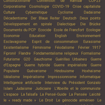
,
,
,
Constructivisme
Convention de Ramsar
COP23
,
,
,
,
Corporatisme
Cosmologie
COVID-19
Crise capitaliste
,
,
,
,
Culture
Cybernétique
Cyclisme
Dadaïsme
,
,
,
,
Décadentisme
Der Blaue Reiter
Deutsch
Deux points
,
,
,
Développement en spirale
Dialectique
Die Brücke
,
,
,
,
Documents du PCP
Ecocide
Ecole de Francfort
Ecologie
,
,
,
,
Economie
Education
English
Environnement
,
,
,
Esclavagisme
Esprit de consommation
Eurasisme
,
,
,
,
Existentialisme
Féminisme
Féodalisme
Février 1917
,
,
,
,
Fipronil
Flandre
Fondamentalisme religieux
Formalisme
,
,
,
,
Futurisme
G20
Gauchisme
Guérillas Urbaines
Guerre
,
,
,
d'Espagne
Guerre hybride
Guerre impérialiste
Guerre
,
,
,
,
Populaire
Guévarisme
Hindouisme
Hoxhaïsme
,
,
,
,
Idéalisme
Impérialisme
Impressionnisme
Informatique
,
,
Intelligence artificielle
Interview du Président Gonzalo
,
,
,
,
Islam
Judaïsme
Judiciaire
L'Abeille et le communiste
,
,
,
,
,
L’espace
La falsafa
La Pensé-Guide
La Pensée
Laïcité
,
,
,
le « ready made »
Le Droit
Le génocide arménien
Le