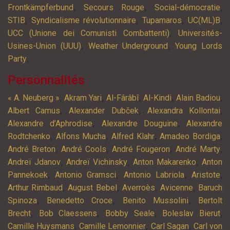
,
,
,
Frontkämpferbund
Secours Rouge
Social-démocratie
,
,
,
,
STIB
Syndicalisme révolutionnaire
Tupamaros
UC(ML)B
,
UCC (Unione dei Comunisti Combattenti)
Universités-
,
,
Usines-Union (UUU)
Weather Underground
Young Lords
,
Party
Personnalités
,
,
,
,
,
« A. Neuberg »
Akram Yari
Al-Fârâbî
Al-Kindi
Alain Badiou
,
,
,
Albert Camus
Alexander Dubček
Alexandra Kollontai
,
,
Alexandre d’Aphrodise
Alexandre Douguine
Alexandre
,
,
,
,
Rodtchenko
Alfons Mucha
Alfred Klahr
Amadeo Bordiga
,
,
,
,
André Breton
André Cools
André Fougeron
André Marty
,
,
,
Andreï Jdanov
Andreï Vichinsky
Anton Makarenko
Anton
,
,
,
,
Pannekoek
Antonio Gramsci
Antonio Labriola
Aristote
,
,
,
,
Arthur Rimbaud
August Bebel
Averroès
Avicenne
Baruch
,
,
,
Spinoza
Benedetto Croce
Benito Mussolini
Bertolt
,
,
,
,
Brecht
Bob Claessens
Bobby Seale
Boleslav Bierut
,
,
,
Camille Huysmans
Camille Lemonnier
Carl Sagan
Carl von