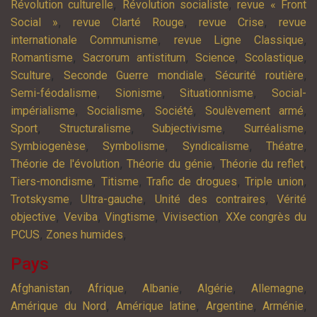
,
,
Révolution culturelle
Révolution socialiste
revue « Front
,
,
,
Social »
revue Clarté Rouge
revue Crise
revue
,
,
internationale Communisme
revue Ligne Classique
,
,
,
,
Romantisme
Sacrorum antistitum
Science
Scolastique
,
,
,
Sculture
Seconde Guerre mondiale
Sécurité routière
,
,
,
Semi-féodalisme
Sionisme
Situationnisme
Social-
,
,
,
,
impérialisme
Socialisme
Société
Soulèvement armé
,
,
,
,
Sport
Structuralisme
Subjectivisme
Surréalisme
,
,
,
,
Symbiogenèse
Symbolisme
Syndicalisme
Théatre
,
,
,
Théorie de l'évolution
Théorie du génie
Théorie du reflet
,
,
,
,
Tiers-mondisme
Titisme
Trafic de drogues
Triple union
,
,
,
Trotskysme
Ultra-gauche
Unité des contraires
Vérité
,
,
,
,
objective
Veviba
Vingtisme
Vivisection
XXe congrès du
,
,
PCUS
Zones humides
Pays
,
,
,
,
,
Afghanistan
Afrique
Albanie
Algérie
Allemagne
,
,
,
,
Amérique du Nord
Amérique latine
Argentine
Arménie