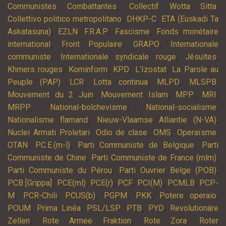
,
,
Communistes Combattantes
Collectif Wotta Sitta
,
,
Collettivo politico metropolitano
DHKP-C
ETA (Euskadi Ta
,
,
,
,
Askatasuna)
EZLN
F.R.A.P
Fascisme
Fonds monétaire
,
,
,
international
Front Populaire
GRAPO
Internationale
,
,
,
communiste
Internationale syndicale rouge
Jésuites
,
,
,
,
Khmers rouges
Kominform
KPD
L’Izostat
La Parole au
,
,
,
,
,
Peuple (PAP)
LCR
Lotta continua
MLPD
MLSPB
,
,
,
,
Mouvement du 2 Juin
Mouvement Islam
MPP
MRI
,
,
,
MRPP
National-bolchevisme
National-socialisme
,
,
Nationalisme flamand
Nieuw-Vlaamse Alliantie (N-VA)
,
,
,
,
Nuclei Armati Proletari
Odio de clase
OMS
Operaïsme
,
,
,
OTAN
P.C.E.(m-l)
Parti Communiste de Belgique
Parti
,
,
Communiste de Chine
Parti Communiste de France (mlm)
,
,
Parti Communiste du Pérou
Parti Ouvrier Belge (POB)
,
,
,
,
,
,
PCB [Grippa]
PCE(ml)
PCE(r)
PCF
PCI(M)
PCMLB
PCP-
,
,
,
,
,
,
M
PCR-Chili
PCUS(b)
PGPM
PKK
Potere operaio
,
,
,
,
,
POUM
Prima Linéa
PSL/LSP
PTB
PYD
Revolutionäre
,
,
,
Zellen
Rote Armee Fraktion
Rote Zora
Roter