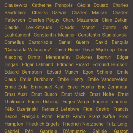
,
,
,
Clausewitz
Catherine François
Cécile Douard
Charles
,
,
,
Baudelaire
Charles Darwin
Charles Mauras
Charles
,
,
,
,
Patterson
Charles Péguy
Charu Mazumdar
Clara Zetkin
,
,
Claude Lévi-Strauss
Claude Monet
Comte de
,
,
,
Lautréamont
Constantin Meunier
Constantin Stanislavski
,
,
Cornelius Castoriadis
Daniel Guérin
David Benquis
,
,
,
"Camarada Velasquez"
David Hume
David Wijnkoop
Deng
,
,
,
Xiaoping
Dimitri Mendeleïev
Dolores Ibarruri
Edgar
,
,
,
,
Degas
Edgar Lalmand
Edmond Picard
Edmund Husserl
,
,
,
Eduard Bernstein
Edvard Munch
Egon Schiele
Emile
,
,
,
,
Claus
Emile Durkheim
Emile Henry
Emile Vandervelde
,
,
,
,
Emile Zola
Emmanuel Kant
Enver Hoxha
Eric Zemmour
,
,
,
,
Ernst Aust
Ernst Busch
Ernst Mach
Ernst Nolte
Ernst
,
,
,
,
Thälmann
Eugen Dühring
Eugen Varga
Eugène Ionesco
,
,
,
Félix Dzerjinski
Fernand Lefebvre
Fidel Castro
Francis
,
,
,
,
Bacon
François Perin
Frantz Fanon
Franz Kafka
Fred
,
,
,
,
Hampton
Friedrich Engels
Friedrich Nietzsche
Fritz Lang
,
,
,
Gabriel Péri
Gabriele D'Annunzio
Galilée
Gaston