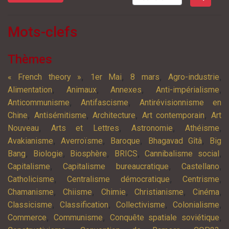
Mots-clefs
Thèmes
,
,
,
,
« French theory »
1er Mai
8 mars
Agro-industrie
,
,
,
,
Alimentation
Animaux
Annexes
Anti-impérialisme
,
,
Anticommunisme
Antifascisme
Antirévisionnisme en
,
,
,
,
Chine
Antisémitisme
Architecture
Art contemporain
Art
,
,
,
,
Nouveau
Arts et Lettres
Astronomie
Athéisme
,
,
,
,
Avakianisme
Averroïsme
Baroque
Bhagavad Gîtâ
Big
,
,
,
,
,
Bang
Biologie
Biosphère
BRICS
Cannibalisme social
,
,
,
Capitalisme
Capitalisme bureaucratique
Castellano
,
,
,
Catholicisme
Centralisme démocratique
Centrisme
,
,
,
,
,
Chamanisme
Chiisme
Chimie
Christianisme
Cinéma
,
,
,
,
Classicisme
Classification
Collectivisme
Colonialisme
,
,
,
Commerce
Communisme
Conquête spatiale soviétique