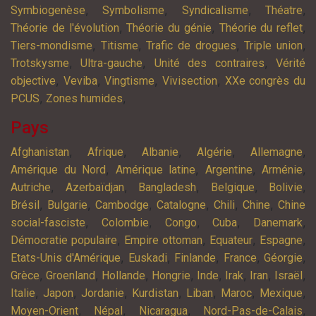
,
,
,
,
Symbiogenèse
Symbolisme
Syndicalisme
Théatre
,
,
,
Théorie de l'évolution
Théorie du génie
Théorie du reflet
,
,
,
,
Tiers-mondisme
Titisme
Trafic de drogues
Triple union
,
,
,
Trotskysme
Ultra-gauche
Unité des contraires
Vérité
,
,
,
,
objective
Veviba
Vingtisme
Vivisection
XXe congrès du
,
,
PCUS
Zones humides
Pays
,
,
,
,
,
Afghanistan
Afrique
Albanie
Algérie
Allemagne
,
,
,
,
Amérique du Nord
Amérique latine
Argentine
Arménie
,
,
,
,
,
Autriche
Azerbaïdjan
Bangladesh
Belgique
Bolivie
,
,
,
,
,
,
Brésil
Bulgarie
Cambodge
Catalogne
Chili
Chine
Chine
,
,
,
,
,
social-fasciste
Colombie
Congo
Cuba
Danemark
,
,
,
,
Démocratie populaire
Empire ottoman
Equateur
Espagne
,
,
,
,
,
Etats-Unis d'Amérique
Euskadi
Finlande
France
Géorgie
,
,
,
,
,
,
,
,
Grèce
Groenland
Hollande
Hongrie
Inde
Irak
Iran
Israël
,
,
,
,
,
,
,
Italie
Japon
Jordanie
Kurdistan
Liban
Maroc
Mexique
,
,
,
,
Moyen-Orient
Népal
Nicaragua
Nord-Pas-de-Calais