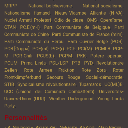
,
,
,
MRPP
National-bolchevisme
National-socialisme
,
,
Nationalisme flamand
Nieuw-Vlaamse Alliantie (N-VA)
,
,
,
,
Nuclei Armati Proletari
Odio de clase
OMS
Operaïsme
,
,
,
OTAN
P.C.E.(m-l)
Parti Communiste de Belgique
Parti
,
,
Communiste de Chine
Parti Communiste de France (mlm)
,
,
Parti Communiste du Pérou
Parti Ouvrier Belge (POB)
,
,
,
,
,
,
PCB [Grippa]
PCE(ml)
PCE(r)
PCF
PCI(M)
PCMLB
PCP-
,
,
,
,
,
,
M
PCR-Chili
PCUS(b)
PGPM
PKK
Potere operaio
,
,
,
,
,
POUM
Prima Linéa
PSL/LSP
PTB
PYD
Revolutionäre
,
,
,
Zellen
Rote Armee Fraktion
Rote Zora
Roter
,
,
,
Frontkämpferbund
Secours Rouge
Social-démocratie
,
,
,
,
STIB
Syndicalisme révolutionnaire
Tupamaros
UC(ML)B
,
UCC (Unione dei Comunisti Combattenti)
Universités-
,
,
Usines-Union (UUU)
Weather Underground
Young Lords
,
Party
Personnalités
,
,
,
,
,
« A. Neuberg »
Akram Yari
Al-Fârâbî
Al-Kindi
Alain Badiou