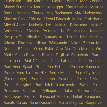
,
,
,
,
Feuerbach
Lynn Margulis
Maître Eckhart
Mao Zedong
,
,
,
Marcel Duchamp
Martin Heidegger
Martin Luther
Maurice
,
,
,
,
Barrès
Maurice Thorez
Max Beckmann
Max Horkheimer
,
,
,
,
Maxime Gorki
Médine
Michel Foucault
Michel Graindorge
,
,
,
Michel-Ange
Michelle Loi
Mikhaïl Bakounine
Mikhaïl
,
,
,
Gorbatchev
Moishe Postone
N. Boukharine
Nadejda
,
,
,
Kroupskaïa
Nicolae Ceaușescu
Nikita Khrouchtchev
,
,
,
Nikolaï Fiodorov
Nikos Béloyannis
Níkos Zachariádis
,
,
,
,
Norman Béthune
Orhan Bakir
Otto Dix
Otto Mueller
Otto
,
,
,
,
Rühle
Pablo Picasso
Palmiro Togliatti
Parménide
Patrice
,
,
,
,
Lumumba
Paul Cézanne
Paul Lafargue
Paul Verlaine
,
,
,
Paul-Henri Spaak
Peter Paul Rubens
Philippe Buonarroti
,
,
Pierre Drieu La Rochelle
Pierre Mulele
Pierre Ryckmans
,
,
,
(Simon Leys)
Pierre-Joseph Proudhon
Pieter Aertsen
,
,
,
,
Pieter Brueghel
Piotr Ilitch Tchaïkovski
Platon
Plotin
,
,
,
Prospero Gallinari
Pythagore
Rafael Correa
Raoul
,
,
,
,
,
Hedebouw
Raphaël
Ravachol
Reinhard Kühnl
Rembrandt
,
,
,
Renato Curcio
René Descartes
René Magritte
Rogier van