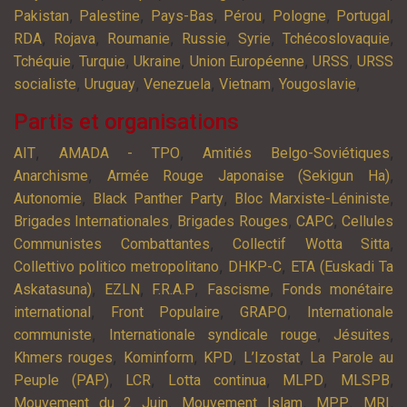
,
,
,
,
,
,
Pakistan
Palestine
Pays-Bas
Pérou
Pologne
Portugal
,
,
,
,
,
,
RDA
Rojava
Roumanie
Russie
Syrie
Tchécoslovaquie
,
,
,
,
,
Tchéquie
Turquie
Ukraine
Union Européenne
URSS
URSS
,
,
,
,
,
socialiste
Uruguay
Venezuela
Vietnam
Yougoslavie
Partis et organisations
,
,
,
AIT
AMADA - TPO
Amitiés Belgo-Soviétiques
,
,
Anarchisme
Armée Rouge Japonaise (Sekigun Ha)
,
,
,
Autonomie
Black Panther Party
Bloc Marxiste-Léniniste
,
,
,
Brigades Internationales
Brigades Rouges
CAPC
Cellules
,
,
Communistes Combattantes
Collectif Wotta Sitta
,
,
Collettivo politico metropolitano
DHKP-C
ETA (Euskadi Ta
,
,
,
,
Askatasuna)
EZLN
F.R.A.P
Fascisme
Fonds monétaire
,
,
,
international
Front Populaire
GRAPO
Internationale
,
,
,
communiste
Internationale syndicale rouge
Jésuites
,
,
,
,
Khmers rouges
Kominform
KPD
L’Izostat
La Parole au
,
,
,
,
,
Peuple (PAP)
LCR
Lotta continua
MLPD
MLSPB
,
,
,
,
Mouvement du 2 Juin
Mouvement Islam
MPP
MRI