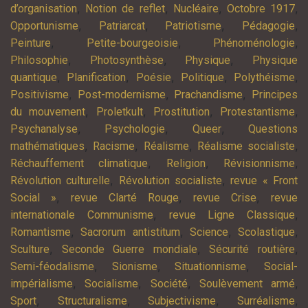
,
,
,
,
d’organisation
Notion de reflet
Nucléaire
Octobre 1917
,
,
,
,
Opportunisme
Patriarcat
Patriotisme
Pédagogie
,
,
,
Peinture
Petite-bourgeoisie
Phénoménologie
,
,
,
Philosophie
Photosynthèse
Physique
Physique
,
,
,
,
,
quantique
Planification
Poésie
Politique
Polythéisme
,
,
,
Positivisme
Post-modernisme
Prachandisme
Principes
,
,
,
,
du mouvement
Proletkult
Prostitution
Protestantisme
,
,
,
Psychanalyse
Psychologie
Queer
Questions
,
,
,
,
mathématiques
Racisme
Réalisme
Réalisme socialiste
,
,
,
Réchauffement climatique
Religion
Révisionnisme
,
,
Révolution culturelle
Révolution socialiste
revue « Front
,
,
,
Social »
revue Clarté Rouge
revue Crise
revue
,
,
internationale Communisme
revue Ligne Classique
,
,
,
,
Romantisme
Sacrorum antistitum
Science
Scolastique
,
,
,
Sculture
Seconde Guerre mondiale
Sécurité routière
,
,
,
Semi-féodalisme
Sionisme
Situationnisme
Social-
,
,
,
,
impérialisme
Socialisme
Société
Soulèvement armé
,
,
,
,
Sport
Structuralisme
Subjectivisme
Surréalisme