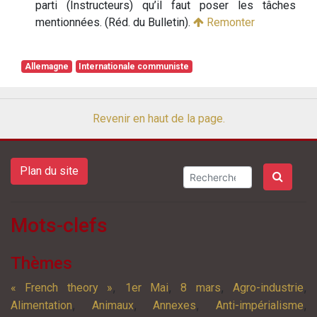
parti (Instructeurs) qu’il faut poser les tâches
mentionnées. (Réd. du Bulletin).
Remonter
Allemagne
Internationale communiste
Revenir en haut de la page.
Plan du site
Mots-clefs
Thèmes
,
,
,
,
« French theory »
1er Mai
8 mars
Agro-industrie
,
,
,
,
Alimentation
Animaux
Annexes
Anti-impérialisme