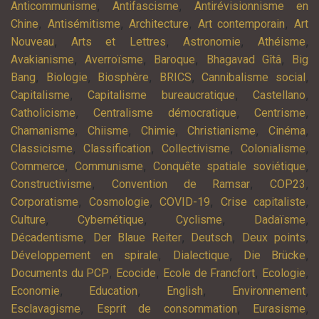
,
,
Anticommunisme
Antifascisme
Antirévisionnisme en
,
,
,
,
Chine
Antisémitisme
Architecture
Art contemporain
Art
,
,
,
,
Nouveau
Arts et Lettres
Astronomie
Athéisme
,
,
,
,
Avakianisme
Averroïsme
Baroque
Bhagavad Gîtâ
Big
,
,
,
,
,
Bang
Biologie
Biosphère
BRICS
Cannibalisme social
,
,
,
Capitalisme
Capitalisme bureaucratique
Castellano
,
,
,
Catholicisme
Centralisme démocratique
Centrisme
,
,
,
,
,
Chamanisme
Chiisme
Chimie
Christianisme
Cinéma
,
,
,
,
Classicisme
Classification
Collectivisme
Colonialisme
,
,
,
Commerce
Communisme
Conquête spatiale soviétique
,
,
,
Constructivisme
Convention de Ramsar
COP23
,
,
,
,
Corporatisme
Cosmologie
COVID-19
Crise capitaliste
,
,
,
,
Culture
Cybernétique
Cyclisme
Dadaïsme
,
,
,
,
Décadentisme
Der Blaue Reiter
Deutsch
Deux points
,
,
,
Développement en spirale
Dialectique
Die Brücke
,
,
,
,
Documents du PCP
Ecocide
Ecole de Francfort
Ecologie
,
,
,
,
Economie
Education
English
Environnement
,
,
,
Esclavagisme
Esprit de consommation
Eurasisme