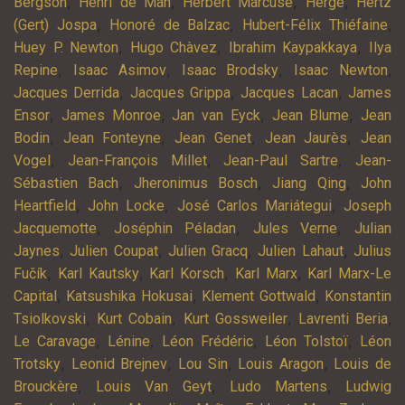
,
,
,
,
Bergson
Henri de Man
Herbert Marcuse
Hergé
Hertz
,
,
,
(Gert) Jospa
Honoré de Balzac
Hubert-Félix Thiéfaine
,
,
,
Huey P. Newton
Hugo Chàvez
Ibrahim Kaypakkaya
Ilya
,
,
,
,
Repine
Isaac Asimov
Isaac Brodsky
Isaac Newton
,
,
,
Jacques Derrida
Jacques Grippa
Jacques Lacan
James
,
,
,
,
Ensor
James Monroe
Jan van Eyck
Jean Blume
Jean
,
,
,
,
Bodin
Jean Fonteyne
Jean Genet
Jean Jaurès
Jean
,
,
,
Vogel
Jean-François Millet
Jean-Paul Sartre
Jean-
,
,
,
Sébastien Bach
Jheronimus Bosch
Jiang Qing
John
,
,
,
Heartfield
John Locke
José Carlos Mariátegui
Joseph
,
,
,
Jacquemotte
Joséphin Péladan
Jules Verne
Julian
,
,
,
,
Jaynes
Julien Coupat
Julien Gracq
Julien Lahaut
Julius
,
,
,
,
Fučík
Karl Kautsky
Karl Korsch
Karl Marx
Karl Marx-Le
,
,
,
Capital
Katsushika Hokusai
Klement Gottwald
Konstantin
,
,
,
,
Tsiolkovski
Kurt Cobain
Kurt Gossweiler
Lavrenti Beria
,
,
,
,
Le Caravage
Lénine
Léon Frédéric
Léon Tolstoï
Léon
,
,
,
,
Trotsky
Leonid Brejnev
Lou Sin
Louis Aragon
Louis de
,
,
,
Brouckère
Louis Van Geyt
Ludo Martens
Ludwig