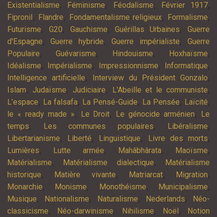
,
,
,
,
Existentialisme
Féminisme
Féodalisme
Février 1917
,
,
,
,
Fipronil
Flandre
Fondamentalisme religieux
Formalisme
,
,
,
,
Futurisme
G20
Gauchisme
Guérillas Urbaines
Guerre
,
,
,
d'Espagne
Guerre hybride
Guerre impérialiste
Guerre
,
,
,
,
Populaire
Guévarisme
Hindouisme
Hoxhaïsme
,
,
,
,
Idéalisme
Impérialisme
Impressionnisme
Informatique
,
,
Intelligence artificielle
Interview du Président Gonzalo
,
,
,
,
Islam
Judaïsme
Judiciaire
L'Abeille et le communiste
,
,
,
,
,
L’espace
La falsafa
La Pensé-Guide
La Pensée
Laïcité
,
,
,
le « ready made »
Le Droit
Le génocide arménien
Le
,
,
,
temps
Les communes populaires
Libéralisme
,
,
,
,
Libertarianisme
Liberté
Linguistique
Livre des morts
,
,
,
,
Lumières
Lutte armée
Mahâbhârata
Maoïsme
,
,
Matérialisme
Matérialisme dialectique
Matérialisme
,
,
,
,
historique
Matière vivante
Matriarcat
Migration
,
,
,
,
Monarchie
Monisme
Monothéisme
Municipalisme
,
,
,
,
Musique
Nationalisme
Naturalisme
Nederlands
Néo-
,
,
,
,
classicisme
Néo-darwinisme
Nihilisme
Noël
Notion