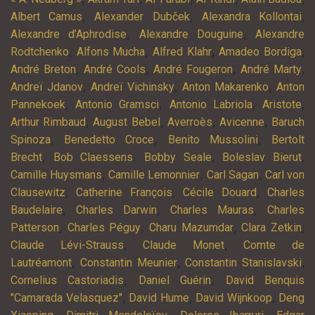
,
,
,
Albert Camus
Alexander Dubček
Alexandra Kollontai
,
,
Alexandre d’Aphrodise
Alexandre Douguine
Alexandre
,
,
,
,
Rodtchenko
Alfons Mucha
Alfred Klahr
Amadeo Bordiga
,
,
,
,
André Breton
André Cools
André Fougeron
André Marty
,
,
,
Andreï Jdanov
Andreï Vichinsky
Anton Makarenko
Anton
,
,
,
,
Pannekoek
Antonio Gramsci
Antonio Labriola
Aristote
,
,
,
,
Arthur Rimbaud
August Bebel
Averroès
Avicenne
Baruch
,
,
,
Spinoza
Benedetto Croce
Benito Mussolini
Bertolt
,
,
,
,
Brecht
Bob Claessens
Bobby Seale
Boleslav Bierut
,
,
,
Camille Huysmans
Camille Lemonnier
Carl Sagan
Carl von
,
,
,
Clausewitz
Catherine François
Cécile Douard
Charles
,
,
,
Baudelaire
Charles Darwin
Charles Mauras
Charles
,
,
,
,
Patterson
Charles Péguy
Charu Mazumdar
Clara Zetkin
,
,
Claude Lévi-Strauss
Claude Monet
Comte de
,
,
,
Lautréamont
Constantin Meunier
Constantin Stanislavski
,
,
Cornelius Castoriadis
Daniel Guérin
David Benquis
,
,
,
"Camarada Velasquez"
David Hume
David Wijnkoop
Deng