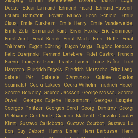
,
,
,
Xiaoping
Dimitri Mendeleïev
Dolores Ibarruri
Edgar
,
,
,
,
Degas
Edgar Lalmand
Edmond Picard
Edmund Husserl
,
,
,
Eduard Bernstein
Edvard Munch
Egon Schiele
Emile
,
,
,
,
Claus
Emile Durkheim
Emile Henry
Emile Vandervelde
,
,
,
,
Emile Zola
Emmanuel Kant
Enver Hoxha
Eric Zemmour
,
,
,
,
Ernst Aust
Ernst Busch
Ernst Mach
Ernst Nolte
Ernst
,
,
,
,
Thälmann
Eugen Dühring
Eugen Varga
Eugène Ionesco
,
,
,
Félix Dzerjinski
Fernand Lefebvre
Fidel Castro
Francis
,
,
,
,
Bacon
François Perin
Frantz Fanon
Franz Kafka
Fred
,
,
,
,
Hampton
Friedrich Engels
Friedrich Nietzsche
Fritz Lang
,
,
,
Gabriel Péri
Gabriele D'Annunzio
Galilée
Gaston
,
,
,
Soumialot
Georg Lukács
Georg Wilhelm Friedrich Hegel
,
,
,
George Berkeley
George Jackson
George Mosse
George
,
,
,
Orwell
Georges Eugène Haussmann
Georges Laugée
,
,
,
Georges Politzer
Georges Sorel
Georgi Dimitrov
Georgi
,
,
,
,
Plekhanov
Gerd Arntz
Giacomo Matteotti
Gonzalo
Gustav
,
,
,
Klimt
Gustave Caillebotte
Gustave Courbet
Gustave Le
,
,
,
,
Bon
Guy Debord
Hanns Eisler
Henri Barbusse
Henri