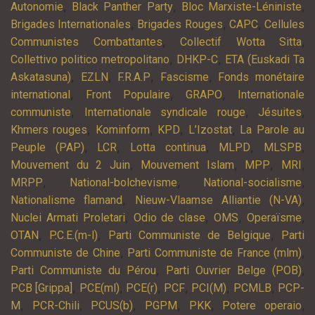
,
,
,
Autonomie
Black Panther Party
Bloc Marxiste-Léniniste
,
,
,
Brigades Internationales
Brigades Rouges
CAPC
Cellules
,
,
Communistes Combattantes
Collectif Wotta Sitta
,
,
Collettivo politico metropolitano
DHKP-C
ETA (Euskadi Ta
,
,
,
,
Askatasuna)
EZLN
F.R.A.P
Fascisme
Fonds monétaire
,
,
,
international
Front Populaire
GRAPO
Internationale
,
,
,
communiste
Internationale syndicale rouge
Jésuites
,
,
,
,
Khmers rouges
Kominform
KPD
L’Izostat
La Parole au
,
,
,
,
,
Peuple (PAP)
LCR
Lotta continua
MLPD
MLSPB
,
,
,
,
Mouvement du 2 Juin
Mouvement Islam
MPP
MRI
,
,
,
MRPP
National-bolchevisme
National-socialisme
,
,
Nationalisme flamand
Nieuw-Vlaamse Alliantie (N-VA)
,
,
,
,
Nuclei Armati Proletari
Odio de clase
OMS
Operaïsme
,
,
,
OTAN
P.C.E.(m-l)
Parti Communiste de Belgique
Parti
,
,
Communiste de Chine
Parti Communiste de France (mlm)
,
,
Parti Communiste du Pérou
Parti Ouvrier Belge (POB)
,
,
,
,
,
,
PCB [Grippa]
PCE(ml)
PCE(r)
PCF
PCI(M)
PCMLB
PCP-
,
,
,
,
,
,
M
PCR-Chili
PCUS(b)
PGPM
PKK
Potere operaio