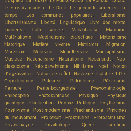
,
,
,
,
,
L’espace
La falsafa
La Pensé-Guide
La Pensée
Laïcité
,
,
,
le « ready made »
Le Droit
Le génocide arménien
Le
,
,
,
temps
Les communes populaires
Libéralisme
,
,
,
,
Libertarianisme
Liberté
Linguistique
Livre des morts
,
,
,
,
Lumières
Lutte armée
Mahâbhârata
Maoïsme
,
,
Matérialisme
Matérialisme dialectique
Matérialisme
,
,
,
,
historique
Matière vivante
Matriarcat
Migration
,
,
,
,
Monarchie
Monisme
Monothéisme
Municipalisme
,
,
,
,
Musique
Nationalisme
Naturalisme
Nederlands
Néo-
,
,
,
,
classicisme
Néo-darwinisme
Nihilisme
Noël
Notion
,
,
,
,
d’organisation
Notion de reflet
Nucléaire
Octobre 1917
,
,
,
,
Opportunisme
Patriarcat
Patriotisme
Pédagogie
,
,
,
Peinture
Petite-bourgeoisie
Phénoménologie
,
,
,
Philosophie
Photosynthèse
Physique
Physique
,
,
,
,
,
quantique
Planification
Poésie
Politique
Polythéisme
,
,
,
Positivisme
Post-modernisme
Prachandisme
Principes
,
,
,
,
du mouvement
Proletkult
Prostitution
Protestantisme
,
,
,
Psychanalyse
Psychologie
Queer
Questions