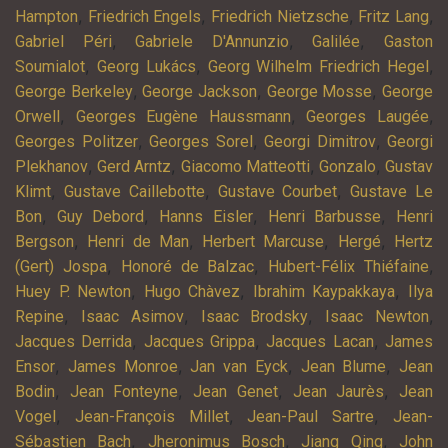
,
,
,
,
Hampton
Friedrich Engels
Friedrich Nietzsche
Fritz Lang
,
,
,
Gabriel Péri
Gabriele D'Annunzio
Galilée
Gaston
,
,
,
Soumialot
Georg Lukács
Georg Wilhelm Friedrich Hegel
,
,
,
George Berkeley
George Jackson
George Mosse
George
,
,
,
Orwell
Georges Eugène Haussmann
Georges Laugée
,
,
,
Georges Politzer
Georges Sorel
Georgi Dimitrov
Georgi
,
,
,
,
Plekhanov
Gerd Arntz
Giacomo Matteotti
Gonzalo
Gustav
,
,
,
Klimt
Gustave Caillebotte
Gustave Courbet
Gustave Le
,
,
,
,
Bon
Guy Debord
Hanns Eisler
Henri Barbusse
Henri
,
,
,
,
Bergson
Henri de Man
Herbert Marcuse
Hergé
Hertz
,
,
,
(Gert) Jospa
Honoré de Balzac
Hubert-Félix Thiéfaine
,
,
,
Huey P. Newton
Hugo Chàvez
Ibrahim Kaypakkaya
Ilya
,
,
,
,
Repine
Isaac Asimov
Isaac Brodsky
Isaac Newton
,
,
,
Jacques Derrida
Jacques Grippa
Jacques Lacan
James
,
,
,
,
Ensor
James Monroe
Jan van Eyck
Jean Blume
Jean
,
,
,
,
Bodin
Jean Fonteyne
Jean Genet
Jean Jaurès
Jean
,
,
,
Vogel
Jean-François Millet
Jean-Paul Sartre
Jean-
,
,
,
Sébastien Bach
Jheronimus Bosch
Jiang Qing
John