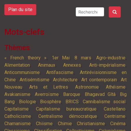
Plan du site
Mots-clefs
Thèmes
,
,
,
,
« French theory »
1er Mai
8 mars
Agro-industrie
,
,
,
,
Alimentation
Animaux
Annexes
Anti-impérialisme
,
,
Anticommunisme
Antifascisme
Antirévisionnisme en
,
,
,
,
Chine
Antisémitisme
Architecture
Art contemporain
Art
,
,
,
,
Nouveau
Arts et Lettres
Astronomie
Athéisme
,
,
,
,
Avakianisme
Averroïsme
Baroque
Bhagavad Gîtâ
Big
,
,
,
,
,
Bang
Biologie
Biosphère
BRICS
Cannibalisme social
,
,
,
Capitalisme
Capitalisme bureaucratique
Castellano
,
,
,
Catholicisme
Centralisme démocratique
Centrisme
,
,
,
,
,
Chamanisme
Chiisme
Chimie
Christianisme
Cinéma
,
,
,
,
Classicisme
Classification
Collectivisme
Colonialisme