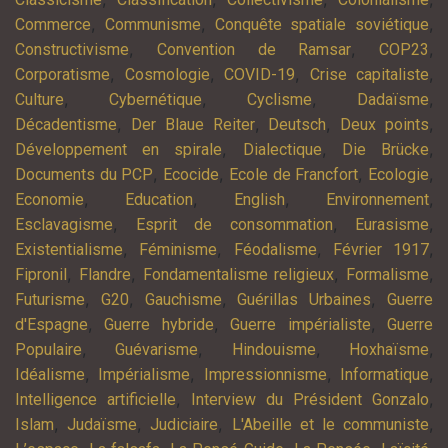
,
,
,
Commerce
Communisme
Conquête spatiale soviétique
,
,
,
Constructivisme
Convention de Ramsar
COP23
,
,
,
,
Corporatisme
Cosmologie
COVID-19
Crise capitaliste
,
,
,
,
Culture
Cybernétique
Cyclisme
Dadaïsme
,
,
,
,
Décadentisme
Der Blaue Reiter
Deutsch
Deux points
,
,
,
Développement en spirale
Dialectique
Die Brücke
,
,
,
,
Documents du PCP
Ecocide
Ecole de Francfort
Ecologie
,
,
,
,
Economie
Education
English
Environnement
,
,
,
Esclavagisme
Esprit de consommation
Eurasisme
,
,
,
,
Existentialisme
Féminisme
Féodalisme
Février 1917
,
,
,
,
Fipronil
Flandre
Fondamentalisme religieux
Formalisme
,
,
,
,
Futurisme
G20
Gauchisme
Guérillas Urbaines
Guerre
,
,
,
d'Espagne
Guerre hybride
Guerre impérialiste
Guerre
,
,
,
,
Populaire
Guévarisme
Hindouisme
Hoxhaïsme
,
,
,
,
Idéalisme
Impérialisme
Impressionnisme
Informatique
,
,
Intelligence artificielle
Interview du Président Gonzalo
,
,
,
,
Islam
Judaïsme
Judiciaire
L'Abeille et le communiste