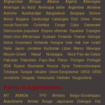
,
,
,
,
,
Afghanistan
Afrique
Albanie
Algérie
Allemagne
,
,
,
,
Amérique du Nord
Amérique latine
Argentine
Arménie
,
,
,
,
,
Autriche
Azerbaïdjan
Bangladesh
Belgique
Bolivie
,
,
,
,
,
,
Brésil
Bulgarie
Cambodge
Catalogne
Chili
Chine
Chine
,
,
,
,
,
social-fasciste
Colombie
Congo
Cuba
Danemark
,
,
,
,
Démocratie populaire
Empire ottoman
Equateur
Espagne
,
,
,
,
,
Etats-Unis d'Amérique
Euskadi
Finlande
France
Géorgie
,
,
,
,
,
,
,
,
Grèce
Groenland
Hollande
Hongrie
Inde
Irak
Iran
Israël
,
,
,
,
,
,
,
Italie
Japon
Jordanie
Kurdistan
Liban
Maroc
Mexique
,
,
,
,
Moyen-Orient
Népal
Nicaragua
Nord-Pas-de-Calais
,
,
,
,
,
,
Pakistan
Palestine
Pays-Bas
Pérou
Pologne
Portugal
,
,
,
,
,
,
RDA
Rojava
Roumanie
Russie
Syrie
Tchécoslovaquie
,
,
,
,
,
Tchéquie
Turquie
Ukraine
Union Européenne
URSS
URSS
,
,
,
,
,
socialiste
Uruguay
Venezuela
Vietnam
Yougoslavie
Partis et organisations
,
,
,
AIT
AMADA - TPO
Amitiés Belgo-Soviétiques
,
,
Anarchisme
Armée Rouge Japonaise (Sekigun Ha)