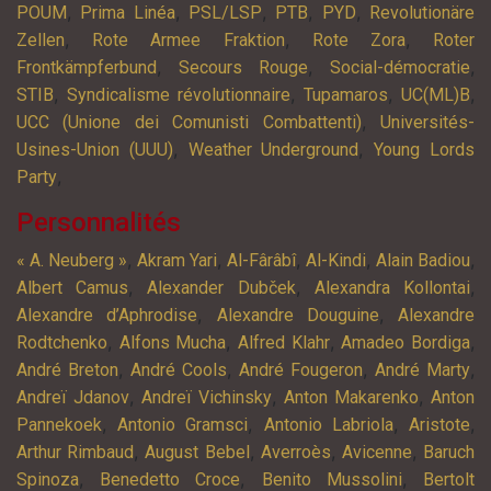
,
,
,
,
,
POUM
Prima Linéa
PSL/LSP
PTB
PYD
Revolutionäre
,
,
,
Zellen
Rote Armee Fraktion
Rote Zora
Roter
,
,
,
Frontkämpferbund
Secours Rouge
Social-démocratie
,
,
,
,
STIB
Syndicalisme révolutionnaire
Tupamaros
UC(ML)B
,
UCC (Unione dei Comunisti Combattenti)
Universités-
,
,
Usines-Union (UUU)
Weather Underground
Young Lords
,
Party
Personnalités
,
,
,
,
,
« A. Neuberg »
Akram Yari
Al-Fârâbî
Al-Kindi
Alain Badiou
,
,
,
Albert Camus
Alexander Dubček
Alexandra Kollontai
,
,
Alexandre d’Aphrodise
Alexandre Douguine
Alexandre
,
,
,
,
Rodtchenko
Alfons Mucha
Alfred Klahr
Amadeo Bordiga
,
,
,
,
André Breton
André Cools
André Fougeron
André Marty
,
,
,
Andreï Jdanov
Andreï Vichinsky
Anton Makarenko
Anton
,
,
,
,
Pannekoek
Antonio Gramsci
Antonio Labriola
Aristote
,
,
,
,
Arthur Rimbaud
August Bebel
Averroès
Avicenne
Baruch
,
,
,
Spinoza
Benedetto Croce
Benito Mussolini
Bertolt