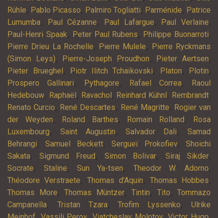
,
,
,
,
Rühle
Pablo Picasso
Palmiro Togliatti
Parménide
Patrice
,
,
,
,
Lumumba
Paul Cézanne
Paul Lafargue
Paul Verlaine
,
,
,
Paul-Henri Spaak
Peter Paul Rubens
Philippe Buonarroti
,
,
Pierre Drieu La Rochelle
Pierre Mulele
Pierre Ryckmans
,
,
,
(Simon Leys)
Pierre-Joseph Proudhon
Pieter Aertsen
,
,
,
,
Pieter Brueghel
Piotr Ilitch Tchaïkovski
Platon
Plotin
,
,
,
Prospero Gallinari
Pythagore
Rafael Correa
Raoul
,
,
,
,
,
Hedebouw
Raphaël
Ravachol
Reinhard Kühnl
Rembrandt
,
,
,
Renato Curcio
René Descartes
René Magritte
Rogier van
,
,
,
der Weyden
Roland Barthes
Romain Rolland
Rosa
,
,
,
Luxembourg
Saint Augustin
Salvador Dali
Samad
,
,
,
Behrangi
Samuel Beckett
Sergueï Prokofiev
Shoichi
,
,
,
,
Sakata
Sigmund Freud
Simon Bolivar
Siraj Sikder
,
,
,
,
Socrate
Staline
Sun Ya-tsen
Theodor W. Adorno
,
,
,
Théodore Verstraete
Thomas d’Aquin
Thomas Hobbes
,
,
,
,
Thomas More
Thomas Müntzer
Tintin
Tito
Tommazo
,
,
,
Campanella
Tristan Tzara
Trofim Lyssenko
Ulrike
,
,
,
,
Meinhof
Vassili Perov
Viatcheslav Molotov
Victor Hugo