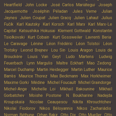
,
,
,
Heartfield
John Locke
José Carlos Mariátegui
Joseph
,
,
,
Jacquemotte
Joséphin Péladan
Jules Verne
Julian
,
,
,
,
Jaynes
Julien Coupat
Julien Gracq
Julien Lahaut
Julius
,
,
,
,
Fučík
Karl Kautsky
Karl Korsch
Karl Marx
Karl Marx-Le
,
,
,
Capital
Katsushika Hokusai
Klement Gottwald
Konstantin
,
,
,
,
Tsiolkovski
Kurt Cobain
Kurt Gossweiler
Lavrenti Beria
,
,
,
,
Le Caravage
Lénine
Léon Frédéric
Léon Tolstoï
Léon
,
,
,
,
Trotsky
Leonid Brejnev
Lou Sin
Louis Aragon
Louis de
,
,
,
Brouckère
Louis Van Geyt
Ludo Martens
Ludwig
,
,
,
,
Feuerbach
Lynn Margulis
Maître Eckhart
Mao Zedong
,
,
,
Marcel Duchamp
Martin Heidegger
Martin Luther
Maurice
,
,
,
,
Barrès
Maurice Thorez
Max Beckmann
Max Horkheimer
,
,
,
,
Maxime Gorki
Médine
Michel Foucault
Michel Graindorge
,
,
,
Michel-Ange
Michelle Loi
Mikhaïl Bakounine
Mikhaïl
,
,
,
Gorbatchev
Moishe Postone
N. Boukharine
Nadejda
,
,
,
Kroupskaïa
Nicolae Ceaușescu
Nikita Khrouchtchev
,
,
,
Nikolaï Fiodorov
Nikos Béloyannis
Níkos Zachariádis
,
,
,
,
Norman Béthune
Orhan Bakir
Otto Dix
Otto Mueller
Otto