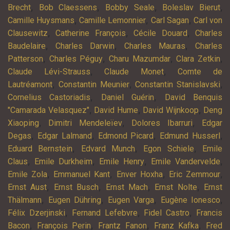
,
,
,
,
Brecht
Bob Claessens
Bobby Seale
Boleslav Bierut
,
,
,
Camille Huysmans
Camille Lemonnier
Carl Sagan
Carl von
,
,
,
Clausewitz
Catherine François
Cécile Douard
Charles
,
,
,
Baudelaire
Charles Darwin
Charles Mauras
Charles
,
,
,
,
Patterson
Charles Péguy
Charu Mazumdar
Clara Zetkin
,
,
Claude Lévi-Strauss
Claude Monet
Comte de
,
,
,
Lautréamont
Constantin Meunier
Constantin Stanislavski
,
,
Cornelius Castoriadis
Daniel Guérin
David Benquis
,
,
,
"Camarada Velasquez"
David Hume
David Wijnkoop
Deng
,
,
,
Xiaoping
Dimitri Mendeleïev
Dolores Ibarruri
Edgar
,
,
,
,
Degas
Edgar Lalmand
Edmond Picard
Edmund Husserl
,
,
,
Eduard Bernstein
Edvard Munch
Egon Schiele
Emile
,
,
,
,
Claus
Emile Durkheim
Emile Henry
Emile Vandervelde
,
,
,
,
Emile Zola
Emmanuel Kant
Enver Hoxha
Eric Zemmour
,
,
,
,
Ernst Aust
Ernst Busch
Ernst Mach
Ernst Nolte
Ernst
,
,
,
,
Thälmann
Eugen Dühring
Eugen Varga
Eugène Ionesco
,
,
,
Félix Dzerjinski
Fernand Lefebvre
Fidel Castro
Francis
,
,
,
,
Bacon
François Perin
Frantz Fanon
Franz Kafka
Fred