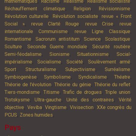
,
,
,
,
mathématiques
Racisme
Réalisme
Réalisme socialiste
,
,
,
Réchauffement climatique
Religion
Révisionnisme
,
,
Révolution culturelle
Révolution socialiste
revue « Front
,
,
,
Social »
revue Clarté Rouge
revue Crise
revue
,
,
internationale Communisme
revue Ligne Classique
,
,
,
,
Romantisme
Sacrorum antistitum
Science
Scolastique
,
,
,
Sculture
Seconde Guerre mondiale
Sécurité routière
,
,
,
Semi-féodalisme
Sionisme
Situationnisme
Social-
,
,
,
,
impérialisme
Socialisme
Société
Soulèvement armé
,
,
,
,
Sport
Structuralisme
Subjectivisme
Surréalisme
,
,
,
,
Symbiogenèse
Symbolisme
Syndicalisme
Théatre
,
,
,
Théorie de l'évolution
Théorie du génie
Théorie du reflet
,
,
,
,
Tiers-mondisme
Titisme
Trafic de drogues
Triple union
,
,
,
Trotskysme
Ultra-gauche
Unité des contraires
Vérité
,
,
,
,
objective
Veviba
Vingtisme
Vivisection
XXe congrès du
,
,
PCUS
Zones humides
Pays