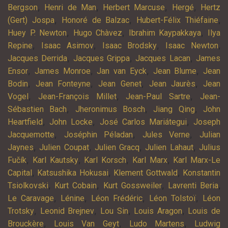
,
,
,
,
Bergson
Henri de Man
Herbert Marcuse
Hergé
Hertz
,
,
,
(Gert) Jospa
Honoré de Balzac
Hubert-Félix Thiéfaine
,
,
,
Huey P. Newton
Hugo Chàvez
Ibrahim Kaypakkaya
Ilya
,
,
,
,
Repine
Isaac Asimov
Isaac Brodsky
Isaac Newton
,
,
,
Jacques Derrida
Jacques Grippa
Jacques Lacan
James
,
,
,
,
Ensor
James Monroe
Jan van Eyck
Jean Blume
Jean
,
,
,
,
Bodin
Jean Fonteyne
Jean Genet
Jean Jaurès
Jean
,
,
,
Vogel
Jean-François Millet
Jean-Paul Sartre
Jean-
,
,
,
Sébastien Bach
Jheronimus Bosch
Jiang Qing
John
,
,
,
Heartfield
John Locke
José Carlos Mariátegui
Joseph
,
,
,
Jacquemotte
Joséphin Péladan
Jules Verne
Julian
,
,
,
,
Jaynes
Julien Coupat
Julien Gracq
Julien Lahaut
Julius
,
,
,
,
Fučík
Karl Kautsky
Karl Korsch
Karl Marx
Karl Marx-Le
,
,
,
Capital
Katsushika Hokusai
Klement Gottwald
Konstantin
,
,
,
,
Tsiolkovski
Kurt Cobain
Kurt Gossweiler
Lavrenti Beria
,
,
,
,
Le Caravage
Lénine
Léon Frédéric
Léon Tolstoï
Léon
,
,
,
,
Trotsky
Leonid Brejnev
Lou Sin
Louis Aragon
Louis de
,
,
,
Brouckère
Louis Van Geyt
Ludo Martens
Ludwig