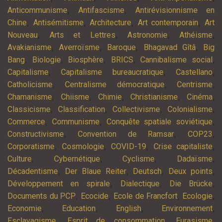
,
,
Anticommunisme
Antifascisme
Antirévisionnisme en
,
,
,
,
Chine
Antisémitisme
Architecture
Art contemporain
Art
,
,
,
,
Nouveau
Arts et Lettres
Astronomie
Athéisme
,
,
,
,
Avakianisme
Averroïsme
Baroque
Bhagavad Gîtâ
Big
,
,
,
,
,
Bang
Biologie
Biosphère
BRICS
Cannibalisme social
,
,
,
Capitalisme
Capitalisme bureaucratique
Castellano
,
,
,
Catholicisme
Centralisme démocratique
Centrisme
,
,
,
,
,
Chamanisme
Chiisme
Chimie
Christianisme
Cinéma
,
,
,
,
Classicisme
Classification
Collectivisme
Colonialisme
,
,
,
Commerce
Communisme
Conquête spatiale soviétique
,
,
,
Constructivisme
Convention de Ramsar
COP23
,
,
,
,
Corporatisme
Cosmologie
COVID-19
Crise capitaliste
,
,
,
,
Culture
Cybernétique
Cyclisme
Dadaïsme
,
,
,
,
Décadentisme
Der Blaue Reiter
Deutsch
Deux points
,
,
,
Développement en spirale
Dialectique
Die Brücke
,
,
,
,
Documents du PCP
Ecocide
Ecole de Francfort
Ecologie
,
,
,
,
Economie
Education
English
Environnement
,
,
,
Esclavagisme
Esprit de consommation
Eurasisme