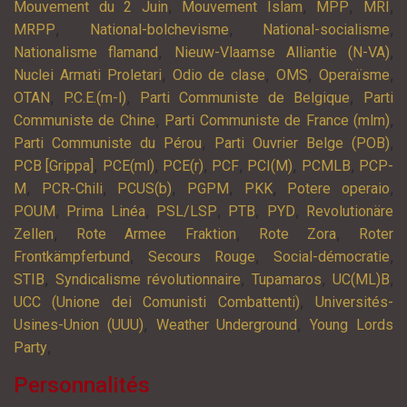
,
,
,
,
Mouvement du 2 Juin
Mouvement Islam
MPP
MRI
,
,
,
MRPP
National-bolchevisme
National-socialisme
,
,
Nationalisme flamand
Nieuw-Vlaamse Alliantie (N-VA)
,
,
,
,
Nuclei Armati Proletari
Odio de clase
OMS
Operaïsme
,
,
,
OTAN
P.C.E.(m-l)
Parti Communiste de Belgique
Parti
,
,
Communiste de Chine
Parti Communiste de France (mlm)
,
,
Parti Communiste du Pérou
Parti Ouvrier Belge (POB)
,
,
,
,
,
,
PCB [Grippa]
PCE(ml)
PCE(r)
PCF
PCI(M)
PCMLB
PCP-
,
,
,
,
,
,
M
PCR-Chili
PCUS(b)
PGPM
PKK
Potere operaio
,
,
,
,
,
POUM
Prima Linéa
PSL/LSP
PTB
PYD
Revolutionäre
,
,
,
Zellen
Rote Armee Fraktion
Rote Zora
Roter
,
,
,
Frontkämpferbund
Secours Rouge
Social-démocratie
,
,
,
,
STIB
Syndicalisme révolutionnaire
Tupamaros
UC(ML)B
,
UCC (Unione dei Comunisti Combattenti)
Universités-
,
,
Usines-Union (UUU)
Weather Underground
Young Lords
,
Party
Personnalités