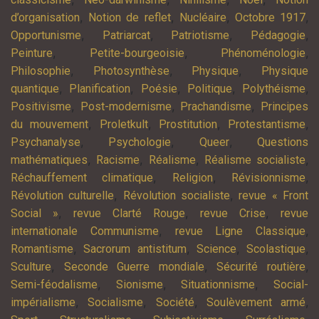
,
,
,
,
d’organisation
Notion de reflet
Nucléaire
Octobre 1917
,
,
,
,
Opportunisme
Patriarcat
Patriotisme
Pédagogie
,
,
,
Peinture
Petite-bourgeoisie
Phénoménologie
,
,
,
Philosophie
Photosynthèse
Physique
Physique
,
,
,
,
,
quantique
Planification
Poésie
Politique
Polythéisme
,
,
,
Positivisme
Post-modernisme
Prachandisme
Principes
,
,
,
,
du mouvement
Proletkult
Prostitution
Protestantisme
,
,
,
Psychanalyse
Psychologie
Queer
Questions
,
,
,
,
mathématiques
Racisme
Réalisme
Réalisme socialiste
,
,
,
Réchauffement climatique
Religion
Révisionnisme
,
,
Révolution culturelle
Révolution socialiste
revue « Front
,
,
,
Social »
revue Clarté Rouge
revue Crise
revue
,
,
internationale Communisme
revue Ligne Classique
,
,
,
,
Romantisme
Sacrorum antistitum
Science
Scolastique
,
,
,
Sculture
Seconde Guerre mondiale
Sécurité routière
,
,
,
Semi-féodalisme
Sionisme
Situationnisme
Social-
,
,
,
,
impérialisme
Socialisme
Société
Soulèvement armé