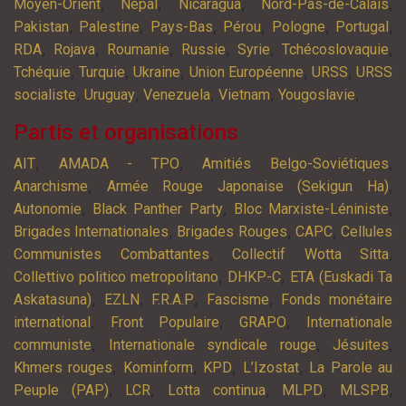
,
,
,
,
Moyen-Orient
Népal
Nicaragua
Nord-Pas-de-Calais
,
,
,
,
,
,
Pakistan
Palestine
Pays-Bas
Pérou
Pologne
Portugal
,
,
,
,
,
,
RDA
Rojava
Roumanie
Russie
Syrie
Tchécoslovaquie
,
,
,
,
,
Tchéquie
Turquie
Ukraine
Union Européenne
URSS
URSS
,
,
,
,
,
socialiste
Uruguay
Venezuela
Vietnam
Yougoslavie
Partis et organisations
,
,
,
AIT
AMADA - TPO
Amitiés Belgo-Soviétiques
,
,
Anarchisme
Armée Rouge Japonaise (Sekigun Ha)
,
,
,
Autonomie
Black Panther Party
Bloc Marxiste-Léniniste
,
,
,
Brigades Internationales
Brigades Rouges
CAPC
Cellules
,
,
Communistes Combattantes
Collectif Wotta Sitta
,
,
Collettivo politico metropolitano
DHKP-C
ETA (Euskadi Ta
,
,
,
,
Askatasuna)
EZLN
F.R.A.P
Fascisme
Fonds monétaire
,
,
,
international
Front Populaire
GRAPO
Internationale
,
,
,
communiste
Internationale syndicale rouge
Jésuites
,
,
,
,
Khmers rouges
Kominform
KPD
L’Izostat
La Parole au
,
,
,
,
,
Peuple (PAP)
LCR
Lotta continua
MLPD
MLSPB