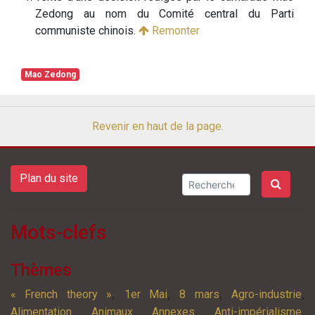
Zedong au nom du Comité central du Parti
communiste chinois.
Remonter
Mao Zedong
Revenir en haut de la page.
Plan du site
Mots-clefs
Thèmes
,
,
,
,
« French theory »
1er Mai
8 mars
Agro-industrie
,
,
,
,
Alimentation
Animaux
Annexes
Anti-impérialisme