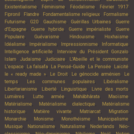
,
,
,
,
Existentialisme
Féminisme
Féodalisme
Février 1917
,
,
,
,
Fipronil
Flandre
Fondamentalisme religieux
Formalisme
,
,
,
,
Futurisme
G20
Gauchisme
Guérillas Urbaines
Guerre
,
,
,
d'Espagne
Guerre hybride
Guerre impérialiste
Guerre
,
,
,
,
Populaire
Guévarisme
Hindouisme
Hoxhaïsme
,
,
,
,
Idéalisme
Impérialisme
Impressionnisme
Informatique
,
,
Intelligence artificielle
Interview du Président Gonzalo
,
,
,
,
Islam
Judaïsme
Judiciaire
L'Abeille et le communiste
,
,
,
,
,
L’espace
La falsafa
La Pensé-Guide
La Pensée
Laïcité
,
,
,
le « ready made »
Le Droit
Le génocide arménien
Le
,
,
,
temps
Les communes populaires
Libéralisme
,
,
,
,
Libertarianisme
Liberté
Linguistique
Livre des morts
,
,
,
,
Lumières
Lutte armée
Mahâbhârata
Maoïsme
,
,
Matérialisme
Matérialisme dialectique
Matérialisme
,
,
,
,
historique
Matière vivante
Matriarcat
Migration
,
,
,
,
Monarchie
Monisme
Monothéisme
Municipalisme
,
,
,
,
Musique
Nationalisme
Naturalisme
Nederlands
Néo-
,
,
,
,
classicisme
Néo-darwinisme
Nihilisme
Noël
Notion