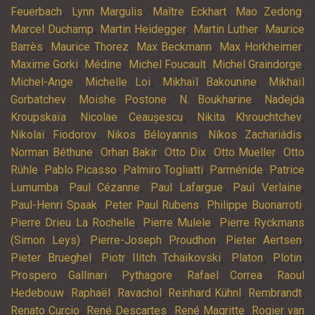
,
,
,
,
Feuerbach
Lynn Margulis
Maître Eckhart
Mao Zedong
,
,
,
Marcel Duchamp
Martin Heidegger
Martin Luther
Maurice
,
,
,
,
Barrès
Maurice Thorez
Max Beckmann
Max Horkheimer
,
,
,
,
Maxime Gorki
Médine
Michel Foucault
Michel Graindorge
,
,
,
Michel-Ange
Michelle Loi
Mikhaïl Bakounine
Mikhaïl
,
,
,
Gorbatchev
Moishe Postone
N. Boukharine
Nadejda
,
,
,
Kroupskaïa
Nicolae Ceaușescu
Nikita Khrouchtchev
,
,
,
Nikolaï Fiodorov
Nikos Béloyannis
Níkos Zachariádis
,
,
,
,
Norman Béthune
Orhan Bakir
Otto Dix
Otto Mueller
Otto
,
,
,
,
Rühle
Pablo Picasso
Palmiro Togliatti
Parménide
Patrice
,
,
,
,
Lumumba
Paul Cézanne
Paul Lafargue
Paul Verlaine
,
,
,
Paul-Henri Spaak
Peter Paul Rubens
Philippe Buonarroti
,
,
Pierre Drieu La Rochelle
Pierre Mulele
Pierre Ryckmans
,
,
,
(Simon Leys)
Pierre-Joseph Proudhon
Pieter Aertsen
,
,
,
,
Pieter Brueghel
Piotr Ilitch Tchaïkovski
Platon
Plotin
,
,
,
Prospero Gallinari
Pythagore
Rafael Correa
Raoul
,
,
,
,
,
Hedebouw
Raphaël
Ravachol
Reinhard Kühnl
Rembrandt
,
,
,
Renato Curcio
René Descartes
René Magritte
Rogier van