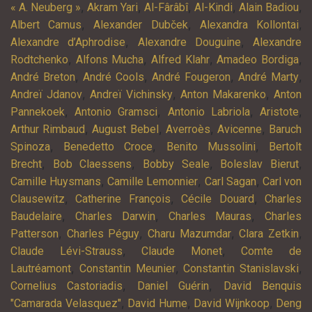
,
,
,
,
,
« A. Neuberg »
Akram Yari
Al-Fârâbî
Al-Kindi
Alain Badiou
,
,
,
Albert Camus
Alexander Dubček
Alexandra Kollontai
,
,
Alexandre d’Aphrodise
Alexandre Douguine
Alexandre
,
,
,
,
Rodtchenko
Alfons Mucha
Alfred Klahr
Amadeo Bordiga
,
,
,
,
André Breton
André Cools
André Fougeron
André Marty
,
,
,
Andreï Jdanov
Andreï Vichinsky
Anton Makarenko
Anton
,
,
,
,
Pannekoek
Antonio Gramsci
Antonio Labriola
Aristote
,
,
,
,
Arthur Rimbaud
August Bebel
Averroès
Avicenne
Baruch
,
,
,
Spinoza
Benedetto Croce
Benito Mussolini
Bertolt
,
,
,
,
Brecht
Bob Claessens
Bobby Seale
Boleslav Bierut
,
,
,
Camille Huysmans
Camille Lemonnier
Carl Sagan
Carl von
,
,
,
Clausewitz
Catherine François
Cécile Douard
Charles
,
,
,
Baudelaire
Charles Darwin
Charles Mauras
Charles
,
,
,
,
Patterson
Charles Péguy
Charu Mazumdar
Clara Zetkin
,
,
Claude Lévi-Strauss
Claude Monet
Comte de
,
,
,
Lautréamont
Constantin Meunier
Constantin Stanislavski
,
,
Cornelius Castoriadis
Daniel Guérin
David Benquis
,
,
,
"Camarada Velasquez"
David Hume
David Wijnkoop
Deng