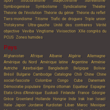
,
,
,
,
Sport
Structuralisme
Subjectivisme
Surréalisme
,
,
,
,
Symbiogenèse
Symbolisme
Syndicalisme
Théatre
,
,
,
Théorie de l'évolution
Théorie du génie
Théorie du reflet
,
,
,
,
Tiers-mondisme
Titisme
Trafic de drogues
Triple union
,
,
,
Trotskysme
Ultra-gauche
Unité des contraires
Vérité
,
,
,
,
objective
Veviba
Vingtisme
Vivisection
XXe congrès du
,
,
PCUS
Zones humides
Pays
,
,
,
,
,
Afghanistan
Afrique
Albanie
Algérie
Allemagne
,
,
,
,
Amérique du Nord
Amérique latine
Argentine
Arménie
,
,
,
,
,
Autriche
Azerbaïdjan
Bangladesh
Belgique
Bolivie
,
,
,
,
,
,
Brésil
Bulgarie
Cambodge
Catalogne
Chili
Chine
Chine
,
,
,
,
,
social-fasciste
Colombie
Congo
Cuba
Danemark
,
,
,
,
Démocratie populaire
Empire ottoman
Equateur
Espagne
,
,
,
,
,
Etats-Unis d'Amérique
Euskadi
Finlande
France
Géorgie
,
,
,
,
,
,
,
,
Grèce
Groenland
Hollande
Hongrie
Inde
Irak
Iran
Israël
,
,
,
,
,
,
,
Italie
Japon
Jordanie
Kurdistan
Liban
Maroc
Mexique