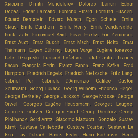
,
,
,
Xiaoping
Dimitri Mendeleïev
Dolores Ibarruri
Edgar
,
,
,
,
Degas
Edgar Lalmand
Edmond Picard
Edmund Husserl
,
,
,
Eduard Bernstein
Edvard Munch
Egon Schiele
Emile
,
,
,
,
Claus
Emile Durkheim
Emile Henry
Emile Vandervelde
,
,
,
,
Emile Zola
Emmanuel Kant
Enver Hoxha
Eric Zemmour
,
,
,
,
Ernst Aust
Ernst Busch
Ernst Mach
Ernst Nolte
Ernst
,
,
,
,
Thälmann
Eugen Dühring
Eugen Varga
Eugène Ionesco
,
,
,
Félix Dzerjinski
Fernand Lefebvre
Fidel Castro
Francis
,
,
,
,
Bacon
François Perin
Frantz Fanon
Franz Kafka
Fred
,
,
,
,
Hampton
Friedrich Engels
Friedrich Nietzsche
Fritz Lang
,
,
,
Gabriel Péri
Gabriele D'Annunzio
Galilée
Gaston
,
,
,
Soumialot
Georg Lukács
Georg Wilhelm Friedrich Hegel
,
,
,
George Berkeley
George Jackson
George Mosse
George
,
,
,
Orwell
Georges Eugène Haussmann
Georges Laugée
,
,
,
Georges Politzer
Georges Sorel
Georgi Dimitrov
Georgi
,
,
,
,
Plekhanov
Gerd Arntz
Giacomo Matteotti
Gonzalo
Gustav
,
,
,
Klimt
Gustave Caillebotte
Gustave Courbet
Gustave Le
,
,
,
,
Bon
Guy Debord
Hanns Eisler
Henri Barbusse
Henri