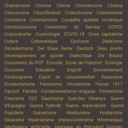
,
,
,
,
,
Chamanisme
Chiisme
Chimie
Christianisme
Cinéma
,
,
,
,
Classicisme
Classification
Collectivisme
Colonialisme
,
,
,
Commerce
Communisme
Conquête spatiale soviétique
,
,
,
Constructivisme
Convention de Ramsar
COP23
,
,
,
,
Corporatisme
Cosmologie
COVID-19
Crise capitaliste
,
,
,
,
Culture
Cybernétique
Cyclisme
Dadaïsme
,
,
,
,
Décadentisme
Der Blaue Reiter
Deutsch
Deux points
,
,
,
Développement en spirale
Dialectique
Die Brücke
,
,
,
,
Documents du PCP
Ecocide
Ecole de Francfort
Ecologie
,
,
,
,
Economie
Education
English
Environnement
,
,
,
Esclavagisme
Esprit de consommation
Eurasisme
,
,
,
,
Existentialisme
Féminisme
Féodalisme
Février 1917
,
,
,
,
Fipronil
Flandre
Fondamentalisme religieux
Formalisme
,
,
,
,
Futurisme
G20
Gauchisme
Guérillas Urbaines
Guerre
,
,
,
d'Espagne
Guerre hybride
Guerre impérialiste
Guerre
,
,
,
,
Populaire
Guévarisme
Hindouisme
Hoxhaïsme
,
,
,
,
Idéalisme
Impérialisme
Impressionnisme
Informatique
,
,
Intelligence artificielle
Interview du Président Gonzalo