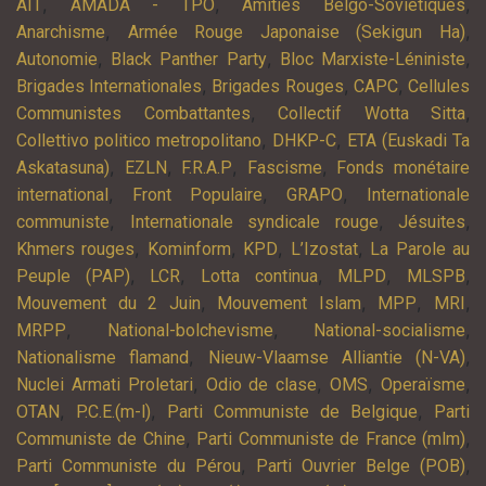
,
,
,
AIT
AMADA - TPO
Amitiés Belgo-Soviétiques
,
,
Anarchisme
Armée Rouge Japonaise (Sekigun Ha)
,
,
,
Autonomie
Black Panther Party
Bloc Marxiste-Léniniste
,
,
,
Brigades Internationales
Brigades Rouges
CAPC
Cellules
,
,
Communistes Combattantes
Collectif Wotta Sitta
,
,
Collettivo politico metropolitano
DHKP-C
ETA (Euskadi Ta
,
,
,
,
Askatasuna)
EZLN
F.R.A.P
Fascisme
Fonds monétaire
,
,
,
international
Front Populaire
GRAPO
Internationale
,
,
,
communiste
Internationale syndicale rouge
Jésuites
,
,
,
,
Khmers rouges
Kominform
KPD
L’Izostat
La Parole au
,
,
,
,
,
Peuple (PAP)
LCR
Lotta continua
MLPD
MLSPB
,
,
,
,
Mouvement du 2 Juin
Mouvement Islam
MPP
MRI
,
,
,
MRPP
National-bolchevisme
National-socialisme
,
,
Nationalisme flamand
Nieuw-Vlaamse Alliantie (N-VA)
,
,
,
,
Nuclei Armati Proletari
Odio de clase
OMS
Operaïsme
,
,
,
OTAN
P.C.E.(m-l)
Parti Communiste de Belgique
Parti
,
,
Communiste de Chine
Parti Communiste de France (mlm)
,
,
Parti Communiste du Pérou
Parti Ouvrier Belge (POB)