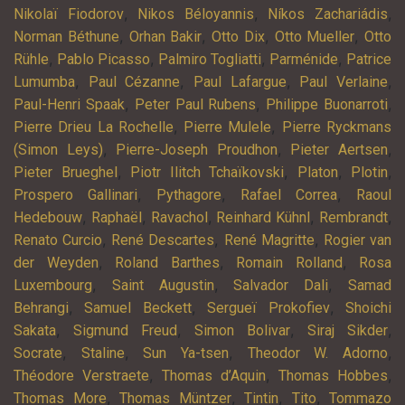
,
,
,
Nikolaï Fiodorov
Nikos Béloyannis
Níkos Zachariádis
,
,
,
,
Norman Béthune
Orhan Bakir
Otto Dix
Otto Mueller
Otto
,
,
,
,
Rühle
Pablo Picasso
Palmiro Togliatti
Parménide
Patrice
,
,
,
,
Lumumba
Paul Cézanne
Paul Lafargue
Paul Verlaine
,
,
,
Paul-Henri Spaak
Peter Paul Rubens
Philippe Buonarroti
,
,
Pierre Drieu La Rochelle
Pierre Mulele
Pierre Ryckmans
,
,
,
(Simon Leys)
Pierre-Joseph Proudhon
Pieter Aertsen
,
,
,
,
Pieter Brueghel
Piotr Ilitch Tchaïkovski
Platon
Plotin
,
,
,
Prospero Gallinari
Pythagore
Rafael Correa
Raoul
,
,
,
,
,
Hedebouw
Raphaël
Ravachol
Reinhard Kühnl
Rembrandt
,
,
,
Renato Curcio
René Descartes
René Magritte
Rogier van
,
,
,
der Weyden
Roland Barthes
Romain Rolland
Rosa
,
,
,
Luxembourg
Saint Augustin
Salvador Dali
Samad
,
,
,
Behrangi
Samuel Beckett
Sergueï Prokofiev
Shoichi
,
,
,
,
Sakata
Sigmund Freud
Simon Bolivar
Siraj Sikder
,
,
,
,
Socrate
Staline
Sun Ya-tsen
Theodor W. Adorno
,
,
,
Théodore Verstraete
Thomas d’Aquin
Thomas Hobbes
,
,
,
,
Thomas More
Thomas Müntzer
Tintin
Tito
Tommazo