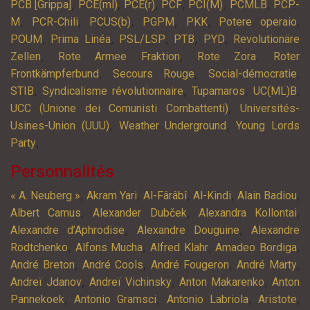
,
,
,
,
,
,
PCB [Grippa]
PCE(ml)
PCE(r)
PCF
PCI(M)
PCMLB
PCP-
,
,
,
,
,
,
M
PCR-Chili
PCUS(b)
PGPM
PKK
Potere operaio
,
,
,
,
,
POUM
Prima Linéa
PSL/LSP
PTB
PYD
Revolutionäre
,
,
,
Zellen
Rote Armee Fraktion
Rote Zora
Roter
,
,
,
Frontkämpferbund
Secours Rouge
Social-démocratie
,
,
,
,
STIB
Syndicalisme révolutionnaire
Tupamaros
UC(ML)B
,
UCC (Unione dei Comunisti Combattenti)
Universités-
,
,
Usines-Union (UUU)
Weather Underground
Young Lords
,
Party
Personnalités
,
,
,
,
,
« A. Neuberg »
Akram Yari
Al-Fârâbî
Al-Kindi
Alain Badiou
,
,
,
Albert Camus
Alexander Dubček
Alexandra Kollontai
,
,
Alexandre d’Aphrodise
Alexandre Douguine
Alexandre
,
,
,
,
Rodtchenko
Alfons Mucha
Alfred Klahr
Amadeo Bordiga
,
,
,
,
André Breton
André Cools
André Fougeron
André Marty
,
,
,
Andreï Jdanov
Andreï Vichinsky
Anton Makarenko
Anton
,
,
,
,
Pannekoek
Antonio Gramsci
Antonio Labriola
Aristote