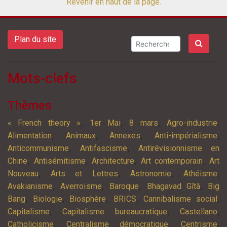
Revenir en haut de la page.
Plan du site
Mots-clefs
Thèmes
,
,
,
,
« French theory »
1er Mai
8 mars
Agro-industrie
,
,
,
,
Alimentation
Animaux
Annexes
Anti-impérialisme
,
,
Anticommunisme
Antifascisme
Antirévisionnisme en
,
,
,
,
Chine
Antisémitisme
Architecture
Art contemporain
Art
,
,
,
,
Nouveau
Arts et Lettres
Astronomie
Athéisme
,
,
,
,
Avakianisme
Averroïsme
Baroque
Bhagavad Gîtâ
Big
,
,
,
,
,
Bang
Biologie
Biosphère
BRICS
Cannibalisme social
,
,
,
Capitalisme
Capitalisme bureaucratique
Castellano
,
,
,
Catholicisme
Centralisme démocratique
Centrisme