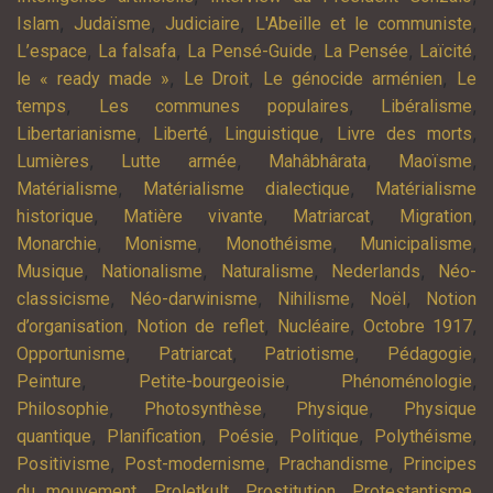
,
,
,
,
Islam
Judaïsme
Judiciaire
L'Abeille et le communiste
,
,
,
,
,
L’espace
La falsafa
La Pensé-Guide
La Pensée
Laïcité
,
,
,
le « ready made »
Le Droit
Le génocide arménien
Le
,
,
,
temps
Les communes populaires
Libéralisme
,
,
,
,
Libertarianisme
Liberté
Linguistique
Livre des morts
,
,
,
,
Lumières
Lutte armée
Mahâbhârata
Maoïsme
,
,
Matérialisme
Matérialisme dialectique
Matérialisme
,
,
,
,
historique
Matière vivante
Matriarcat
Migration
,
,
,
,
Monarchie
Monisme
Monothéisme
Municipalisme
,
,
,
,
Musique
Nationalisme
Naturalisme
Nederlands
Néo-
,
,
,
,
classicisme
Néo-darwinisme
Nihilisme
Noël
Notion
,
,
,
,
d’organisation
Notion de reflet
Nucléaire
Octobre 1917
,
,
,
,
Opportunisme
Patriarcat
Patriotisme
Pédagogie
,
,
,
Peinture
Petite-bourgeoisie
Phénoménologie
,
,
,
Philosophie
Photosynthèse
Physique
Physique
,
,
,
,
,
quantique
Planification
Poésie
Politique
Polythéisme
,
,
,
Positivisme
Post-modernisme
Prachandisme
Principes
,
,
,
,
du mouvement
Proletkult
Prostitution
Protestantisme