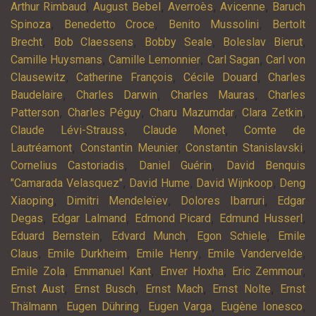
,
,
,
,
Arthur Rimbaud
August Bebel
Averroès
Avicenne
Baruch
,
,
,
Spinoza
Benedetto Croce
Benito Mussolini
Bertolt
,
,
,
,
Brecht
Bob Claessens
Bobby Seale
Boleslav Bierut
,
,
,
Camille Huysmans
Camille Lemonnier
Carl Sagan
Carl von
,
,
,
Clausewitz
Catherine François
Cécile Douard
Charles
,
,
,
Baudelaire
Charles Darwin
Charles Mauras
Charles
,
,
,
,
Patterson
Charles Péguy
Charu Mazumdar
Clara Zetkin
,
,
Claude Lévi-Strauss
Claude Monet
Comte de
,
,
,
Lautréamont
Constantin Meunier
Constantin Stanislavski
,
,
Cornelius Castoriadis
Daniel Guérin
David Benquis
,
,
,
"Camarada Velasquez"
David Hume
David Wijnkoop
Deng
,
,
,
Xiaoping
Dimitri Mendeleïev
Dolores Ibarruri
Edgar
,
,
,
,
Degas
Edgar Lalmand
Edmond Picard
Edmund Husserl
,
,
,
Eduard Bernstein
Edvard Munch
Egon Schiele
Emile
,
,
,
,
Claus
Emile Durkheim
Emile Henry
Emile Vandervelde
,
,
,
,
Emile Zola
Emmanuel Kant
Enver Hoxha
Eric Zemmour
,
,
,
,
Ernst Aust
Ernst Busch
Ernst Mach
Ernst Nolte
Ernst
,
,
,
,
Thälmann
Eugen Dühring
Eugen Varga
Eugène Ionesco