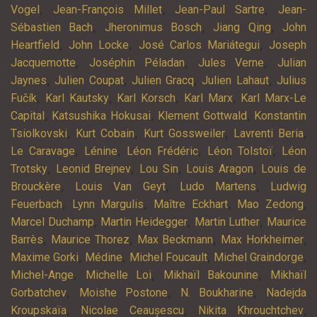
,
,
,
Vogel
Jean-François Millet
Jean-Paul Sartre
Jean-
,
,
,
Sébastien Bach
Jheronimus Bosch
Jiang Qing
John
,
,
,
Heartfield
John Locke
José Carlos Mariátegui
Joseph
,
,
,
Jacquemotte
Joséphin Péladan
Jules Verne
Julian
,
,
,
,
Jaynes
Julien Coupat
Julien Gracq
Julien Lahaut
Julius
,
,
,
,
Fučík
Karl Kautsky
Karl Korsch
Karl Marx
Karl Marx-Le
,
,
,
Capital
Katsushika Hokusai
Klement Gottwald
Konstantin
,
,
,
,
Tsiolkovski
Kurt Cobain
Kurt Gossweiler
Lavrenti Beria
,
,
,
,
Le Caravage
Lénine
Léon Frédéric
Léon Tolstoï
Léon
,
,
,
,
Trotsky
Leonid Brejnev
Lou Sin
Louis Aragon
Louis de
,
,
,
Brouckère
Louis Van Geyt
Ludo Martens
Ludwig
,
,
,
,
Feuerbach
Lynn Margulis
Maître Eckhart
Mao Zedong
,
,
,
Marcel Duchamp
Martin Heidegger
Martin Luther
Maurice
,
,
,
,
Barrès
Maurice Thorez
Max Beckmann
Max Horkheimer
,
,
,
,
Maxime Gorki
Médine
Michel Foucault
Michel Graindorge
,
,
,
Michel-Ange
Michelle Loi
Mikhaïl Bakounine
Mikhaïl
,
,
,
Gorbatchev
Moishe Postone
N. Boukharine
Nadejda
,
,
,
Kroupskaïa
Nicolae Ceaușescu
Nikita Khrouchtchev