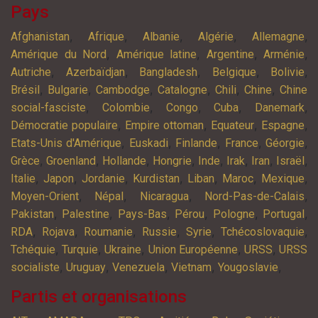
Pays
,
,
,
,
,
Afghanistan
Afrique
Albanie
Algérie
Allemagne
,
,
,
,
Amérique du Nord
Amérique latine
Argentine
Arménie
,
,
,
,
,
Autriche
Azerbaïdjan
Bangladesh
Belgique
Bolivie
,
,
,
,
,
,
Brésil
Bulgarie
Cambodge
Catalogne
Chili
Chine
Chine
,
,
,
,
,
social-fasciste
Colombie
Congo
Cuba
Danemark
,
,
,
,
Démocratie populaire
Empire ottoman
Equateur
Espagne
,
,
,
,
,
Etats-Unis d'Amérique
Euskadi
Finlande
France
Géorgie
,
,
,
,
,
,
,
,
Grèce
Groenland
Hollande
Hongrie
Inde
Irak
Iran
Israël
,
,
,
,
,
,
,
Italie
Japon
Jordanie
Kurdistan
Liban
Maroc
Mexique
,
,
,
,
Moyen-Orient
Népal
Nicaragua
Nord-Pas-de-Calais
,
,
,
,
,
,
Pakistan
Palestine
Pays-Bas
Pérou
Pologne
Portugal
,
,
,
,
,
,
RDA
Rojava
Roumanie
Russie
Syrie
Tchécoslovaquie
,
,
,
,
,
Tchéquie
Turquie
Ukraine
Union Européenne
URSS
URSS
,
,
,
,
,
socialiste
Uruguay
Venezuela
Vietnam
Yougoslavie
Partis et organisations