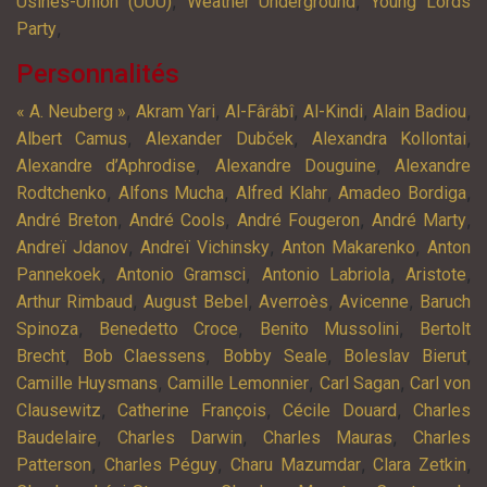
,
,
Usines-Union (UUU)
Weather Underground
Young Lords
,
Party
Personnalités
,
,
,
,
,
« A. Neuberg »
Akram Yari
Al-Fârâbî
Al-Kindi
Alain Badiou
,
,
,
Albert Camus
Alexander Dubček
Alexandra Kollontai
,
,
Alexandre d’Aphrodise
Alexandre Douguine
Alexandre
,
,
,
,
Rodtchenko
Alfons Mucha
Alfred Klahr
Amadeo Bordiga
,
,
,
,
André Breton
André Cools
André Fougeron
André Marty
,
,
,
Andreï Jdanov
Andreï Vichinsky
Anton Makarenko
Anton
,
,
,
,
Pannekoek
Antonio Gramsci
Antonio Labriola
Aristote
,
,
,
,
Arthur Rimbaud
August Bebel
Averroès
Avicenne
Baruch
,
,
,
Spinoza
Benedetto Croce
Benito Mussolini
Bertolt
,
,
,
,
Brecht
Bob Claessens
Bobby Seale
Boleslav Bierut
,
,
,
Camille Huysmans
Camille Lemonnier
Carl Sagan
Carl von
,
,
,
Clausewitz
Catherine François
Cécile Douard
Charles
,
,
,
Baudelaire
Charles Darwin
Charles Mauras
Charles
,
,
,
,
Patterson
Charles Péguy
Charu Mazumdar
Clara Zetkin