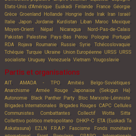
,
,
,
,
,
Etats-Unis d'Amérique
Euskadi
Finlande
France
Géorgie
,
,
,
,
,
,
,
,
Grèce
Groenland
Hollande
Hongrie
Inde
Irak
Iran
Israël
,
,
,
,
,
,
,
Italie
Japon
Jordanie
Kurdistan
Liban
Maroc
Mexique
,
,
,
,
Moyen-Orient
Népal
Nicaragua
Nord-Pas-de-Calais
,
,
,
,
,
,
Pakistan
Palestine
Pays-Bas
Pérou
Pologne
Portugal
,
,
,
,
,
,
RDA
Rojava
Roumanie
Russie
Syrie
Tchécoslovaquie
,
,
,
,
,
Tchéquie
Turquie
Ukraine
Union Européenne
URSS
URSS
,
,
,
,
,
socialiste
Uruguay
Venezuela
Vietnam
Yougoslavie
Partis et organisations
,
,
,
AIT
AMADA - TPO
Amitiés Belgo-Soviétiques
,
,
Anarchisme
Armée Rouge Japonaise (Sekigun Ha)
,
,
,
Autonomie
Black Panther Party
Bloc Marxiste-Léniniste
,
,
,
Brigades Internationales
Brigades Rouges
CAPC
Cellules
,
,
Communistes Combattantes
Collectif Wotta Sitta
,
,
Collettivo politico metropolitano
DHKP-C
ETA (Euskadi Ta
,
,
,
,
Askatasuna)
EZLN
F.R.A.P
Fascisme
Fonds monétaire
,
,
,
international
Front Populaire
GRAPO
Internationale