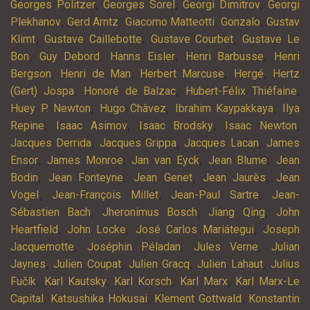
,
,
,
Georges Politzer
Georges Sorel
Georgi Dimitrov
Georgi
,
,
,
,
Plekhanov
Gerd Arntz
Giacomo Matteotti
Gonzalo
Gustav
,
,
,
Klimt
Gustave Caillebotte
Gustave Courbet
Gustave Le
,
,
,
,
Bon
Guy Debord
Hanns Eisler
Henri Barbusse
Henri
,
,
,
,
Bergson
Henri de Man
Herbert Marcuse
Hergé
Hertz
,
,
,
(Gert) Jospa
Honoré de Balzac
Hubert-Félix Thiéfaine
,
,
,
Huey P. Newton
Hugo Chàvez
Ibrahim Kaypakkaya
Ilya
,
,
,
,
Repine
Isaac Asimov
Isaac Brodsky
Isaac Newton
,
,
,
Jacques Derrida
Jacques Grippa
Jacques Lacan
James
,
,
,
,
Ensor
James Monroe
Jan van Eyck
Jean Blume
Jean
,
,
,
,
Bodin
Jean Fonteyne
Jean Genet
Jean Jaurès
Jean
,
,
,
Vogel
Jean-François Millet
Jean-Paul Sartre
Jean-
,
,
,
Sébastien Bach
Jheronimus Bosch
Jiang Qing
John
,
,
,
Heartfield
John Locke
José Carlos Mariátegui
Joseph
,
,
,
Jacquemotte
Joséphin Péladan
Jules Verne
Julian
,
,
,
,
Jaynes
Julien Coupat
Julien Gracq
Julien Lahaut
Julius
,
,
,
,
Fučík
Karl Kautsky
Karl Korsch
Karl Marx
Karl Marx-Le
,
,
,
Capital
Katsushika Hokusai
Klement Gottwald
Konstantin