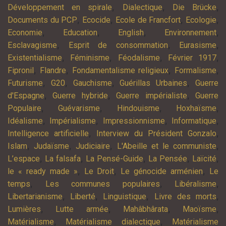
,
,
,
Développement en spirale
Dialectique
Die Brücke
,
,
,
,
Documents du PCP
Ecocide
Ecole de Francfort
Ecologie
,
,
,
,
Economie
Education
English
Environnement
,
,
,
Esclavagisme
Esprit de consommation
Eurasisme
,
,
,
,
Existentialisme
Féminisme
Féodalisme
Février 1917
,
,
,
,
Fipronil
Flandre
Fondamentalisme religieux
Formalisme
,
,
,
,
Futurisme
G20
Gauchisme
Guérillas Urbaines
Guerre
,
,
,
d'Espagne
Guerre hybride
Guerre impérialiste
Guerre
,
,
,
,
Populaire
Guévarisme
Hindouisme
Hoxhaïsme
,
,
,
,
Idéalisme
Impérialisme
Impressionnisme
Informatique
,
,
Intelligence artificielle
Interview du Président Gonzalo
,
,
,
,
Islam
Judaïsme
Judiciaire
L'Abeille et le communiste
,
,
,
,
,
L’espace
La falsafa
La Pensé-Guide
La Pensée
Laïcité
,
,
,
le « ready made »
Le Droit
Le génocide arménien
Le
,
,
,
temps
Les communes populaires
Libéralisme
,
,
,
,
Libertarianisme
Liberté
Linguistique
Livre des morts
,
,
,
,
Lumières
Lutte armée
Mahâbhârata
Maoïsme
,
,
Matérialisme
Matérialisme dialectique
Matérialisme