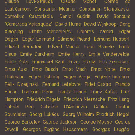
,
,
Claude Lévi-Strauss
Claude Monet
Comte de
,
,
,
Lautréamont
Constantin Meunier
Constantin Stanislavski
,
,
Cornelius Castoriadis
Daniel Guérin
David Benquis
,
,
,
"Camarada Velasquez"
David Hume
David Wijnkoop
Deng
,
,
,
Xiaoping
Dimitri Mendeleïev
Dolores Ibarruri
Edgar
,
,
,
,
Degas
Edgar Lalmand
Edmond Picard
Edmund Husserl
,
,
,
Eduard Bernstein
Edvard Munch
Egon Schiele
Emile
,
,
,
,
Claus
Emile Durkheim
Emile Henry
Emile Vandervelde
,
,
,
,
Emile Zola
Emmanuel Kant
Enver Hoxha
Eric Zemmour
,
,
,
,
Ernst Aust
Ernst Busch
Ernst Mach
Ernst Nolte
Ernst
,
,
,
,
Thälmann
Eugen Dühring
Eugen Varga
Eugène Ionesco
,
,
,
Félix Dzerjinski
Fernand Lefebvre
Fidel Castro
Francis
,
,
,
,
Bacon
François Perin
Frantz Fanon
Franz Kafka
Fred
,
,
,
,
Hampton
Friedrich Engels
Friedrich Nietzsche
Fritz Lang
,
,
,
Gabriel Péri
Gabriele D'Annunzio
Galilée
Gaston
,
,
,
Soumialot
Georg Lukács
Georg Wilhelm Friedrich Hegel
,
,
,
George Berkeley
George Jackson
George Mosse
George
,
,
,
Orwell
Georges Eugène Haussmann
Georges Laugée