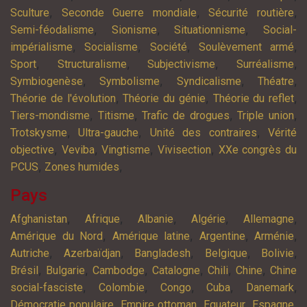
,
,
,
Sculture
Seconde Guerre mondiale
Sécurité routière
,
,
,
Semi-féodalisme
Sionisme
Situationnisme
Social-
,
,
,
,
impérialisme
Socialisme
Société
Soulèvement armé
,
,
,
,
Sport
Structuralisme
Subjectivisme
Surréalisme
,
,
,
,
Symbiogenèse
Symbolisme
Syndicalisme
Théatre
,
,
,
Théorie de l'évolution
Théorie du génie
Théorie du reflet
,
,
,
,
Tiers-mondisme
Titisme
Trafic de drogues
Triple union
,
,
,
Trotskysme
Ultra-gauche
Unité des contraires
Vérité
,
,
,
,
objective
Veviba
Vingtisme
Vivisection
XXe congrès du
,
,
PCUS
Zones humides
Pays
,
,
,
,
,
Afghanistan
Afrique
Albanie
Algérie
Allemagne
,
,
,
,
Amérique du Nord
Amérique latine
Argentine
Arménie
,
,
,
,
,
Autriche
Azerbaïdjan
Bangladesh
Belgique
Bolivie
,
,
,
,
,
,
Brésil
Bulgarie
Cambodge
Catalogne
Chili
Chine
Chine
,
,
,
,
,
social-fasciste
Colombie
Congo
Cuba
Danemark
,
,
,
,
Démocratie populaire
Empire ottoman
Equateur
Espagne