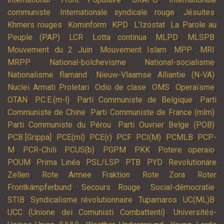
,
,
,
communiste
Internationale syndicale rouge
Jésuites
,
,
,
,
Khmers rouges
Kominform
KPD
L’Izostat
La Parole au
,
,
,
,
,
Peuple (PAP)
LCR
Lotta continua
MLPD
MLSPB
,
,
,
,
Mouvement du 2 Juin
Mouvement Islam
MPP
MRI
,
,
,
MRPP
National-bolchevisme
National-socialisme
,
,
Nationalisme flamand
Nieuw-Vlaamse Alliantie (N-VA)
,
,
,
,
Nuclei Armati Proletari
Odio de clase
OMS
Operaïsme
,
,
,
OTAN
P.C.E.(m-l)
Parti Communiste de Belgique
Parti
,
,
Communiste de Chine
Parti Communiste de France (mlm)
,
,
Parti Communiste du Pérou
Parti Ouvrier Belge (POB)
,
,
,
,
,
,
PCB [Grippa]
PCE(ml)
PCE(r)
PCF
PCI(M)
PCMLB
PCP-
,
,
,
,
,
,
M
PCR-Chili
PCUS(b)
PGPM
PKK
Potere operaio
,
,
,
,
,
POUM
Prima Linéa
PSL/LSP
PTB
PYD
Revolutionäre
,
,
,
Zellen
Rote Armee Fraktion
Rote Zora
Roter
,
,
,
Frontkämpferbund
Secours Rouge
Social-démocratie
,
,
,
,
STIB
Syndicalisme révolutionnaire
Tupamaros
UC(ML)B
,
UCC (Unione dei Comunisti Combattenti)
Universités-