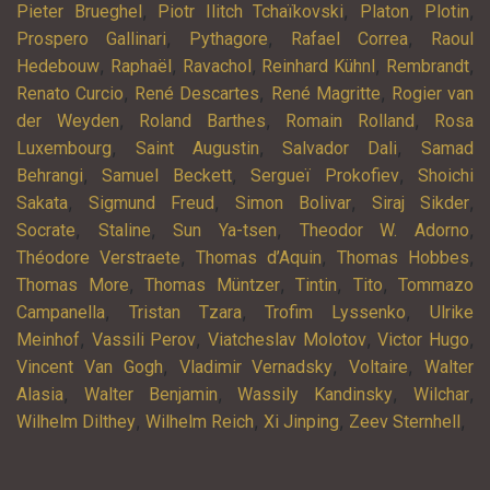
,
,
,
,
Pieter Brueghel
Piotr Ilitch Tchaïkovski
Platon
Plotin
,
,
,
Prospero Gallinari
Pythagore
Rafael Correa
Raoul
,
,
,
,
,
Hedebouw
Raphaël
Ravachol
Reinhard Kühnl
Rembrandt
,
,
,
Renato Curcio
René Descartes
René Magritte
Rogier van
,
,
,
der Weyden
Roland Barthes
Romain Rolland
Rosa
,
,
,
Luxembourg
Saint Augustin
Salvador Dali
Samad
,
,
,
Behrangi
Samuel Beckett
Sergueï Prokofiev
Shoichi
,
,
,
,
Sakata
Sigmund Freud
Simon Bolivar
Siraj Sikder
,
,
,
,
Socrate
Staline
Sun Ya-tsen
Theodor W. Adorno
,
,
,
Théodore Verstraete
Thomas d’Aquin
Thomas Hobbes
,
,
,
,
Thomas More
Thomas Müntzer
Tintin
Tito
Tommazo
,
,
,
Campanella
Tristan Tzara
Trofim Lyssenko
Ulrike
,
,
,
,
Meinhof
Vassili Perov
Viatcheslav Molotov
Victor Hugo
,
,
,
Vincent Van Gogh
Vladimir Vernadsky
Voltaire
Walter
,
,
,
,
Alasia
Walter Benjamin
Wassily Kandinsky
Wilchar
,
,
,
,
Wilhelm Dilthey
Wilhelm Reich
Xi Jinping
Zeev Sternhell