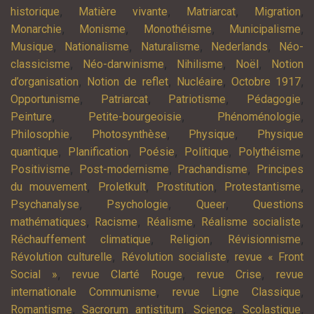
,
,
,
,
historique
Matière vivante
Matriarcat
Migration
,
,
,
,
Monarchie
Monisme
Monothéisme
Municipalisme
,
,
,
,
Musique
Nationalisme
Naturalisme
Nederlands
Néo-
,
,
,
,
classicisme
Néo-darwinisme
Nihilisme
Noël
Notion
,
,
,
,
d’organisation
Notion de reflet
Nucléaire
Octobre 1917
,
,
,
,
Opportunisme
Patriarcat
Patriotisme
Pédagogie
,
,
,
Peinture
Petite-bourgeoisie
Phénoménologie
,
,
,
Philosophie
Photosynthèse
Physique
Physique
,
,
,
,
,
quantique
Planification
Poésie
Politique
Polythéisme
,
,
,
Positivisme
Post-modernisme
Prachandisme
Principes
,
,
,
,
du mouvement
Proletkult
Prostitution
Protestantisme
,
,
,
Psychanalyse
Psychologie
Queer
Questions
,
,
,
,
mathématiques
Racisme
Réalisme
Réalisme socialiste
,
,
,
Réchauffement climatique
Religion
Révisionnisme
,
,
Révolution culturelle
Révolution socialiste
revue « Front
,
,
,
Social »
revue Clarté Rouge
revue Crise
revue
,
,
internationale Communisme
revue Ligne Classique
,
,
,
,
Romantisme
Sacrorum antistitum
Science
Scolastique