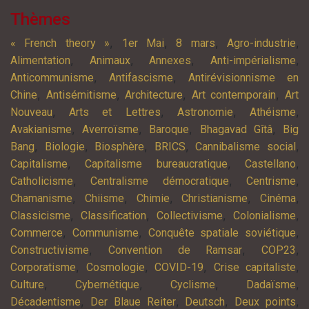
Thèmes
,
,
,
,
« French theory »
1er Mai
8 mars
Agro-industrie
,
,
,
,
Alimentation
Animaux
Annexes
Anti-impérialisme
,
,
Anticommunisme
Antifascisme
Antirévisionnisme en
,
,
,
,
Chine
Antisémitisme
Architecture
Art contemporain
Art
,
,
,
,
Nouveau
Arts et Lettres
Astronomie
Athéisme
,
,
,
,
Avakianisme
Averroïsme
Baroque
Bhagavad Gîtâ
Big
,
,
,
,
,
Bang
Biologie
Biosphère
BRICS
Cannibalisme social
,
,
,
Capitalisme
Capitalisme bureaucratique
Castellano
,
,
,
Catholicisme
Centralisme démocratique
Centrisme
,
,
,
,
,
Chamanisme
Chiisme
Chimie
Christianisme
Cinéma
,
,
,
,
Classicisme
Classification
Collectivisme
Colonialisme
,
,
,
Commerce
Communisme
Conquête spatiale soviétique
,
,
,
Constructivisme
Convention de Ramsar
COP23
,
,
,
,
Corporatisme
Cosmologie
COVID-19
Crise capitaliste
,
,
,
,
Culture
Cybernétique
Cyclisme
Dadaïsme
,
,
,
,
Décadentisme
Der Blaue Reiter
Deutsch
Deux points