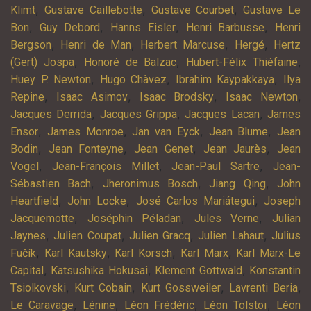
,
,
,
Klimt
Gustave Caillebotte
Gustave Courbet
Gustave Le
,
,
,
,
Bon
Guy Debord
Hanns Eisler
Henri Barbusse
Henri
,
,
,
,
Bergson
Henri de Man
Herbert Marcuse
Hergé
Hertz
,
,
,
(Gert) Jospa
Honoré de Balzac
Hubert-Félix Thiéfaine
,
,
,
Huey P. Newton
Hugo Chàvez
Ibrahim Kaypakkaya
Ilya
,
,
,
,
Repine
Isaac Asimov
Isaac Brodsky
Isaac Newton
,
,
,
Jacques Derrida
Jacques Grippa
Jacques Lacan
James
,
,
,
,
Ensor
James Monroe
Jan van Eyck
Jean Blume
Jean
,
,
,
,
Bodin
Jean Fonteyne
Jean Genet
Jean Jaurès
Jean
,
,
,
Vogel
Jean-François Millet
Jean-Paul Sartre
Jean-
,
,
,
Sébastien Bach
Jheronimus Bosch
Jiang Qing
John
,
,
,
Heartfield
John Locke
José Carlos Mariátegui
Joseph
,
,
,
Jacquemotte
Joséphin Péladan
Jules Verne
Julian
,
,
,
,
Jaynes
Julien Coupat
Julien Gracq
Julien Lahaut
Julius
,
,
,
,
Fučík
Karl Kautsky
Karl Korsch
Karl Marx
Karl Marx-Le
,
,
,
Capital
Katsushika Hokusai
Klement Gottwald
Konstantin
,
,
,
,
Tsiolkovski
Kurt Cobain
Kurt Gossweiler
Lavrenti Beria
,
,
,
,
Le Caravage
Lénine
Léon Frédéric
Léon Tolstoï
Léon