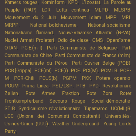
,
,
,
,
Khmers rouges
Kominform
KPD
L’Izostat
La Parole au
,
,
,
,
,
Peuple (PAP)
LCR
Lotta continua
MLPD
MLSPB
,
,
,
,
Mouvement du 2 Juin
Mouvement Islam
MPP
MRI
,
,
,
MRPP
National-bolchevisme
National-socialisme
,
,
Nationalisme flamand
Nieuw-Vlaamse Alliantie (N-VA)
,
,
,
,
Nuclei Armati Proletari
Odio de clase
OMS
Operaïsme
,
,
,
OTAN
P.C.E.(m-l)
Parti Communiste de Belgique
Parti
,
,
Communiste de Chine
Parti Communiste de France (mlm)
,
,
Parti Communiste du Pérou
Parti Ouvrier Belge (POB)
,
,
,
,
,
,
PCB [Grippa]
PCE(ml)
PCE(r)
PCF
PCI(M)
PCMLB
PCP-
,
,
,
,
,
,
M
PCR-Chili
PCUS(b)
PGPM
PKK
Potere operaio
,
,
,
,
,
POUM
Prima Linéa
PSL/LSP
PTB
PYD
Revolutionäre
,
,
,
Zellen
Rote Armee Fraktion
Rote Zora
Roter
,
,
,
Frontkämpferbund
Secours Rouge
Social-démocratie
,
,
,
,
STIB
Syndicalisme révolutionnaire
Tupamaros
UC(ML)B
,
UCC (Unione dei Comunisti Combattenti)
Universités-
,
,
Usines-Union (UUU)
Weather Underground
Young Lords
,
Party