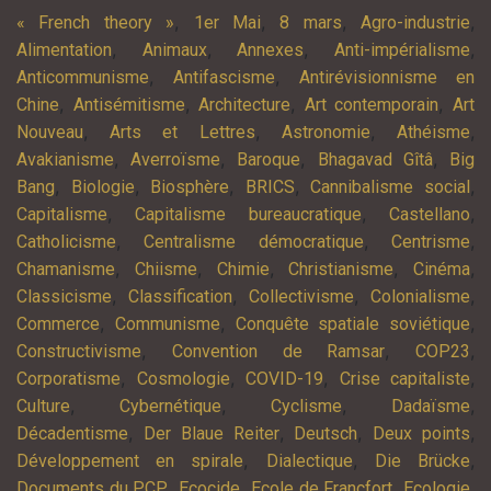
,
,
,
,
« French theory »
1er Mai
8 mars
Agro-industrie
,
,
,
,
Alimentation
Animaux
Annexes
Anti-impérialisme
,
,
Anticommunisme
Antifascisme
Antirévisionnisme en
,
,
,
,
Chine
Antisémitisme
Architecture
Art contemporain
Art
,
,
,
,
Nouveau
Arts et Lettres
Astronomie
Athéisme
,
,
,
,
Avakianisme
Averroïsme
Baroque
Bhagavad Gîtâ
Big
,
,
,
,
,
Bang
Biologie
Biosphère
BRICS
Cannibalisme social
,
,
,
Capitalisme
Capitalisme bureaucratique
Castellano
,
,
,
Catholicisme
Centralisme démocratique
Centrisme
,
,
,
,
,
Chamanisme
Chiisme
Chimie
Christianisme
Cinéma
,
,
,
,
Classicisme
Classification
Collectivisme
Colonialisme
,
,
,
Commerce
Communisme
Conquête spatiale soviétique
,
,
,
Constructivisme
Convention de Ramsar
COP23
,
,
,
,
Corporatisme
Cosmologie
COVID-19
Crise capitaliste
,
,
,
,
Culture
Cybernétique
Cyclisme
Dadaïsme
,
,
,
,
Décadentisme
Der Blaue Reiter
Deutsch
Deux points
,
,
,
Développement en spirale
Dialectique
Die Brücke
,
,
,
,
Documents du PCP
Ecocide
Ecole de Francfort
Ecologie