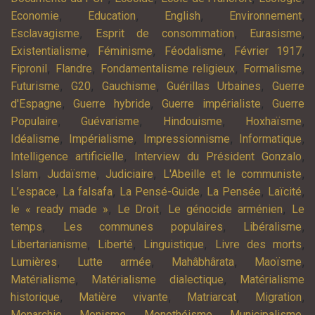
,
,
,
,
Economie
Education
English
Environnement
,
,
,
Esclavagisme
Esprit de consommation
Eurasisme
,
,
,
,
Existentialisme
Féminisme
Féodalisme
Février 1917
,
,
,
,
Fipronil
Flandre
Fondamentalisme religieux
Formalisme
,
,
,
,
Futurisme
G20
Gauchisme
Guérillas Urbaines
Guerre
,
,
,
d'Espagne
Guerre hybride
Guerre impérialiste
Guerre
,
,
,
,
Populaire
Guévarisme
Hindouisme
Hoxhaïsme
,
,
,
,
Idéalisme
Impérialisme
Impressionnisme
Informatique
,
,
Intelligence artificielle
Interview du Président Gonzalo
,
,
,
,
Islam
Judaïsme
Judiciaire
L'Abeille et le communiste
,
,
,
,
,
L’espace
La falsafa
La Pensé-Guide
La Pensée
Laïcité
,
,
,
le « ready made »
Le Droit
Le génocide arménien
Le
,
,
,
temps
Les communes populaires
Libéralisme
,
,
,
,
Libertarianisme
Liberté
Linguistique
Livre des morts
,
,
,
,
Lumières
Lutte armée
Mahâbhârata
Maoïsme
,
,
Matérialisme
Matérialisme dialectique
Matérialisme
,
,
,
,
historique
Matière vivante
Matriarcat
Migration
,
,
,
,
Monarchie
Monisme
Monothéisme
Municipalisme