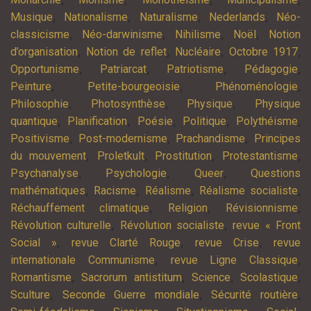
,
,
,
,
Musique
Nationalisme
Naturalisme
Nederlands
Néo-
,
,
,
,
classicisme
Néo-darwinisme
Nihilisme
Noël
Notion
,
,
,
,
d’organisation
Notion de reflet
Nucléaire
Octobre 1917
,
,
,
,
Opportunisme
Patriarcat
Patriotisme
Pédagogie
,
,
,
Peinture
Petite-bourgeoisie
Phénoménologie
,
,
,
Philosophie
Photosynthèse
Physique
Physique
,
,
,
,
,
quantique
Planification
Poésie
Politique
Polythéisme
,
,
,
Positivisme
Post-modernisme
Prachandisme
Principes
,
,
,
,
du mouvement
Proletkult
Prostitution
Protestantisme
,
,
,
Psychanalyse
Psychologie
Queer
Questions
,
,
,
,
mathématiques
Racisme
Réalisme
Réalisme socialiste
,
,
,
Réchauffement climatique
Religion
Révisionnisme
,
,
Révolution culturelle
Révolution socialiste
revue « Front
,
,
,
Social »
revue Clarté Rouge
revue Crise
revue
,
,
internationale Communisme
revue Ligne Classique
,
,
,
,
Romantisme
Sacrorum antistitum
Science
Scolastique
,
,
,
Sculture
Seconde Guerre mondiale
Sécurité routière