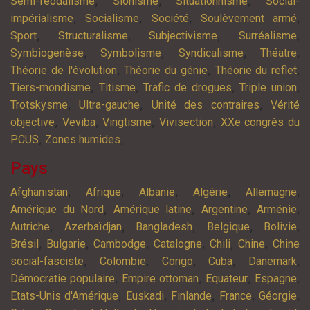
,
,
,
Semi-féodalisme
Sionisme
Situationnisme
Social-
,
,
,
,
impérialisme
Socialisme
Société
Soulèvement armé
,
,
,
,
Sport
Structuralisme
Subjectivisme
Surréalisme
,
,
,
,
Symbiogenèse
Symbolisme
Syndicalisme
Théatre
,
,
,
Théorie de l'évolution
Théorie du génie
Théorie du reflet
,
,
,
,
Tiers-mondisme
Titisme
Trafic de drogues
Triple union
,
,
,
Trotskysme
Ultra-gauche
Unité des contraires
Vérité
,
,
,
,
objective
Veviba
Vingtisme
Vivisection
XXe congrès du
,
,
PCUS
Zones humides
Pays
,
,
,
,
,
Afghanistan
Afrique
Albanie
Algérie
Allemagne
,
,
,
,
Amérique du Nord
Amérique latine
Argentine
Arménie
,
,
,
,
,
Autriche
Azerbaïdjan
Bangladesh
Belgique
Bolivie
,
,
,
,
,
,
Brésil
Bulgarie
Cambodge
Catalogne
Chili
Chine
Chine
,
,
,
,
,
social-fasciste
Colombie
Congo
Cuba
Danemark
,
,
,
,
Démocratie populaire
Empire ottoman
Equateur
Espagne
,
,
,
,
,
Etats-Unis d'Amérique
Euskadi
Finlande
France
Géorgie