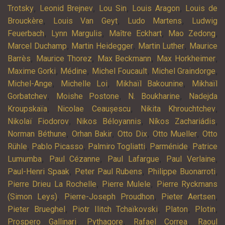
,
,
,
,
Trotsky
Leonid Brejnev
Lou Sin
Louis Aragon
Louis de
,
,
,
Brouckère
Louis Van Geyt
Ludo Martens
Ludwig
,
,
,
,
Feuerbach
Lynn Margulis
Maître Eckhart
Mao Zedong
,
,
,
Marcel Duchamp
Martin Heidegger
Martin Luther
Maurice
,
,
,
,
Barrès
Maurice Thorez
Max Beckmann
Max Horkheimer
,
,
,
,
Maxime Gorki
Médine
Michel Foucault
Michel Graindorge
,
,
,
Michel-Ange
Michelle Loi
Mikhaïl Bakounine
Mikhaïl
,
,
,
Gorbatchev
Moishe Postone
N. Boukharine
Nadejda
,
,
,
Kroupskaïa
Nicolae Ceaușescu
Nikita Khrouchtchev
,
,
,
Nikolaï Fiodorov
Nikos Béloyannis
Níkos Zachariádis
,
,
,
,
Norman Béthune
Orhan Bakir
Otto Dix
Otto Mueller
Otto
,
,
,
,
Rühle
Pablo Picasso
Palmiro Togliatti
Parménide
Patrice
,
,
,
,
Lumumba
Paul Cézanne
Paul Lafargue
Paul Verlaine
,
,
,
Paul-Henri Spaak
Peter Paul Rubens
Philippe Buonarroti
,
,
Pierre Drieu La Rochelle
Pierre Mulele
Pierre Ryckmans
,
,
,
(Simon Leys)
Pierre-Joseph Proudhon
Pieter Aertsen
,
,
,
,
Pieter Brueghel
Piotr Ilitch Tchaïkovski
Platon
Plotin
,
,
,
Prospero Gallinari
Pythagore
Rafael Correa
Raoul