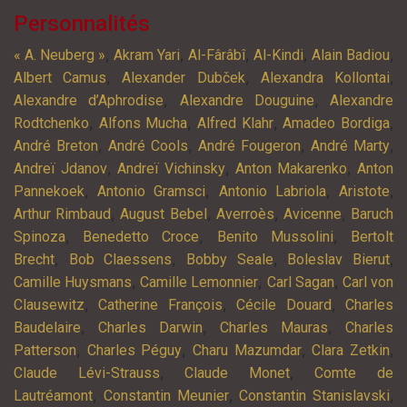
Personnalités
,
,
,
,
,
« A. Neuberg »
Akram Yari
Al-Fârâbî
Al-Kindi
Alain Badiou
,
,
,
Albert Camus
Alexander Dubček
Alexandra Kollontai
,
,
Alexandre d’Aphrodise
Alexandre Douguine
Alexandre
,
,
,
,
Rodtchenko
Alfons Mucha
Alfred Klahr
Amadeo Bordiga
,
,
,
,
André Breton
André Cools
André Fougeron
André Marty
,
,
,
Andreï Jdanov
Andreï Vichinsky
Anton Makarenko
Anton
,
,
,
,
Pannekoek
Antonio Gramsci
Antonio Labriola
Aristote
,
,
,
,
Arthur Rimbaud
August Bebel
Averroès
Avicenne
Baruch
,
,
,
Spinoza
Benedetto Croce
Benito Mussolini
Bertolt
,
,
,
,
Brecht
Bob Claessens
Bobby Seale
Boleslav Bierut
,
,
,
Camille Huysmans
Camille Lemonnier
Carl Sagan
Carl von
,
,
,
Clausewitz
Catherine François
Cécile Douard
Charles
,
,
,
Baudelaire
Charles Darwin
Charles Mauras
Charles
,
,
,
,
Patterson
Charles Péguy
Charu Mazumdar
Clara Zetkin
,
,
Claude Lévi-Strauss
Claude Monet
Comte de
,
,
,
Lautréamont
Constantin Meunier
Constantin Stanislavski