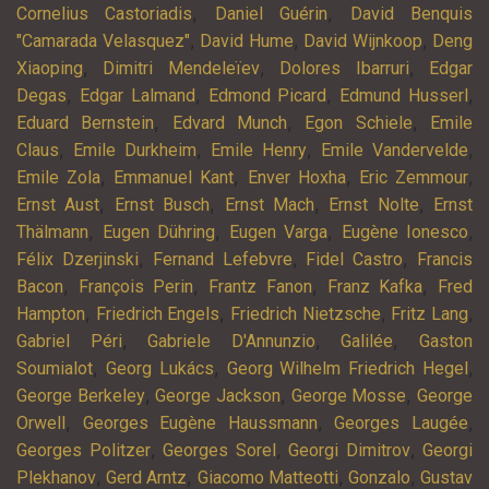
,
,
Cornelius Castoriadis
Daniel Guérin
David Benquis
,
,
,
"Camarada Velasquez"
David Hume
David Wijnkoop
Deng
,
,
,
Xiaoping
Dimitri Mendeleïev
Dolores Ibarruri
Edgar
,
,
,
,
Degas
Edgar Lalmand
Edmond Picard
Edmund Husserl
,
,
,
Eduard Bernstein
Edvard Munch
Egon Schiele
Emile
,
,
,
,
Claus
Emile Durkheim
Emile Henry
Emile Vandervelde
,
,
,
,
Emile Zola
Emmanuel Kant
Enver Hoxha
Eric Zemmour
,
,
,
,
Ernst Aust
Ernst Busch
Ernst Mach
Ernst Nolte
Ernst
,
,
,
,
Thälmann
Eugen Dühring
Eugen Varga
Eugène Ionesco
,
,
,
Félix Dzerjinski
Fernand Lefebvre
Fidel Castro
Francis
,
,
,
,
Bacon
François Perin
Frantz Fanon
Franz Kafka
Fred
,
,
,
,
Hampton
Friedrich Engels
Friedrich Nietzsche
Fritz Lang
,
,
,
Gabriel Péri
Gabriele D'Annunzio
Galilée
Gaston
,
,
,
Soumialot
Georg Lukács
Georg Wilhelm Friedrich Hegel
,
,
,
George Berkeley
George Jackson
George Mosse
George
,
,
,
Orwell
Georges Eugène Haussmann
Georges Laugée
,
,
,
Georges Politzer
Georges Sorel
Georgi Dimitrov
Georgi
,
,
,
,
Plekhanov
Gerd Arntz
Giacomo Matteotti
Gonzalo
Gustav