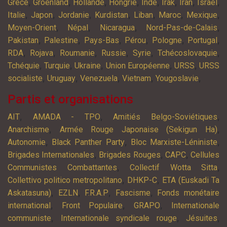
,
,
,
,
,
,
,
,
Grèce
Groenland
Hollande
Hongrie
Inde
Irak
Iran
Israël
,
,
,
,
,
,
,
Italie
Japon
Jordanie
Kurdistan
Liban
Maroc
Mexique
,
,
,
,
Moyen-Orient
Népal
Nicaragua
Nord-Pas-de-Calais
,
,
,
,
,
,
Pakistan
Palestine
Pays-Bas
Pérou
Pologne
Portugal
,
,
,
,
,
,
RDA
Rojava
Roumanie
Russie
Syrie
Tchécoslovaquie
,
,
,
,
,
Tchéquie
Turquie
Ukraine
Union Européenne
URSS
URSS
,
,
,
,
,
socialiste
Uruguay
Venezuela
Vietnam
Yougoslavie
Partis et organisations
,
,
,
AIT
AMADA - TPO
Amitiés Belgo-Soviétiques
,
,
Anarchisme
Armée Rouge Japonaise (Sekigun Ha)
,
,
,
Autonomie
Black Panther Party
Bloc Marxiste-Léniniste
,
,
,
Brigades Internationales
Brigades Rouges
CAPC
Cellules
,
,
Communistes Combattantes
Collectif Wotta Sitta
,
,
Collettivo politico metropolitano
DHKP-C
ETA (Euskadi Ta
,
,
,
,
Askatasuna)
EZLN
F.R.A.P
Fascisme
Fonds monétaire
,
,
,
international
Front Populaire
GRAPO
Internationale
,
,
,
communiste
Internationale syndicale rouge
Jésuites