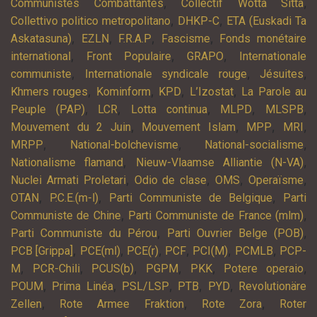
,
,
Communistes Combattantes
Collectif Wotta Sitta
,
,
Collettivo politico metropolitano
DHKP-C
ETA (Euskadi Ta
,
,
,
,
Askatasuna)
EZLN
F.R.A.P
Fascisme
Fonds monétaire
,
,
,
international
Front Populaire
GRAPO
Internationale
,
,
,
communiste
Internationale syndicale rouge
Jésuites
,
,
,
,
Khmers rouges
Kominform
KPD
L’Izostat
La Parole au
,
,
,
,
,
Peuple (PAP)
LCR
Lotta continua
MLPD
MLSPB
,
,
,
,
Mouvement du 2 Juin
Mouvement Islam
MPP
MRI
,
,
,
MRPP
National-bolchevisme
National-socialisme
,
,
Nationalisme flamand
Nieuw-Vlaamse Alliantie (N-VA)
,
,
,
,
Nuclei Armati Proletari
Odio de clase
OMS
Operaïsme
,
,
,
OTAN
P.C.E.(m-l)
Parti Communiste de Belgique
Parti
,
,
Communiste de Chine
Parti Communiste de France (mlm)
,
,
Parti Communiste du Pérou
Parti Ouvrier Belge (POB)
,
,
,
,
,
,
PCB [Grippa]
PCE(ml)
PCE(r)
PCF
PCI(M)
PCMLB
PCP-
,
,
,
,
,
,
M
PCR-Chili
PCUS(b)
PGPM
PKK
Potere operaio
,
,
,
,
,
POUM
Prima Linéa
PSL/LSP
PTB
PYD
Revolutionäre
,
,
,
Zellen
Rote Armee Fraktion
Rote Zora
Roter