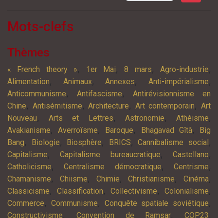
Mots-clefs
Thèmes
,
,
,
,
« French theory »
1er Mai
8 mars
Agro-industrie
,
,
,
,
Alimentation
Animaux
Annexes
Anti-impérialisme
,
,
Anticommunisme
Antifascisme
Antirévisionnisme en
,
,
,
,
Chine
Antisémitisme
Architecture
Art contemporain
Art
,
,
,
,
Nouveau
Arts et Lettres
Astronomie
Athéisme
,
,
,
,
Avakianisme
Averroïsme
Baroque
Bhagavad Gîtâ
Big
,
,
,
,
,
Bang
Biologie
Biosphère
BRICS
Cannibalisme social
,
,
,
Capitalisme
Capitalisme bureaucratique
Castellano
,
,
,
Catholicisme
Centralisme démocratique
Centrisme
,
,
,
,
,
Chamanisme
Chiisme
Chimie
Christianisme
Cinéma
,
,
,
,
Classicisme
Classification
Collectivisme
Colonialisme
,
,
,
Commerce
Communisme
Conquête spatiale soviétique
,
,
,
Constructivisme
Convention de Ramsar
COP23