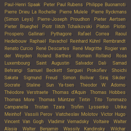
,
,
,
Paul-Henri Spaak
Peter Paul Rubens
Philippe Buonarroti
,
,
Pierre Drieu La Rochelle
Pierre Mulele
Pierre Ryckmans
,
,
,
(Simon Leys)
Pierre-Joseph Proudhon
Pieter Aertsen
,
,
,
,
Pieter Brueghel
Piotr Ilitch Tchaïkovski
Platon
Plotin
,
,
,
Prospero Gallinari
Pythagore
Rafael Correa
Raoul
,
,
,
,
,
Hedebouw
Raphaël
Ravachol
Reinhard Kühnl
Rembrandt
,
,
,
Renato Curcio
René Descartes
René Magritte
Rogier van
,
,
,
der Weyden
Roland Barthes
Romain Rolland
Rosa
,
,
,
Luxembourg
Saint Augustin
Salvador Dali
Samad
,
,
,
Behrangi
Samuel Beckett
Sergueï Prokofiev
Shoichi
,
,
,
,
Sakata
Sigmund Freud
Simon Bolivar
Siraj Sikder
,
,
,
,
Socrate
Staline
Sun Ya-tsen
Theodor W. Adorno
,
,
,
Théodore Verstraete
Thomas d’Aquin
Thomas Hobbes
,
,
,
,
Thomas More
Thomas Müntzer
Tintin
Tito
Tommazo
,
,
,
Campanella
Tristan Tzara
Trofim Lyssenko
Ulrike
,
,
,
,
Meinhof
Vassili Perov
Viatcheslav Molotov
Victor Hugo
,
,
,
Vincent Van Gogh
Vladimir Vernadsky
Voltaire
Walter
,
,
,
,
Alasia
Walter Benjamin
Wassily Kandinsky
Wilchar