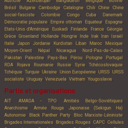
,
,
,
,
,
Autriche
Azerbaïdjan
Bangladesh
Belgique
Bolivie
,
,
,
,
,
,
Brésil
Bulgarie
Cambodge
Catalogne
Chili
Chine
Chine
,
,
,
,
,
social-fasciste
Colombie
Congo
Cuba
Danemark
,
,
,
,
Démocratie populaire
Empire ottoman
Equateur
Espagne
,
,
,
,
,
Etats-Unis d'Amérique
Euskadi
Finlande
France
Géorgie
,
,
,
,
,
,
,
,
Grèce
Groenland
Hollande
Hongrie
Inde
Irak
Iran
Israël
,
,
,
,
,
,
,
Italie
Japon
Jordanie
Kurdistan
Liban
Maroc
Mexique
,
,
,
,
Moyen-Orient
Népal
Nicaragua
Nord-Pas-de-Calais
,
,
,
,
,
,
Pakistan
Palestine
Pays-Bas
Pérou
Pologne
Portugal
,
,
,
,
,
,
RDA
Rojava
Roumanie
Russie
Syrie
Tchécoslovaquie
,
,
,
,
,
Tchéquie
Turquie
Ukraine
Union Européenne
URSS
URSS
,
,
,
,
,
socialiste
Uruguay
Venezuela
Vietnam
Yougoslavie
Partis et organisations
,
,
,
AIT
AMADA - TPO
Amitiés Belgo-Soviétiques
,
,
Anarchisme
Armée Rouge Japonaise (Sekigun Ha)
,
,
,
Autonomie
Black Panther Party
Bloc Marxiste-Léniniste
,
,
,
Brigades Internationales
Brigades Rouges
CAPC
Cellules