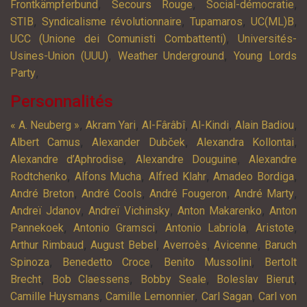
,
,
,
Frontkämpferbund
Secours Rouge
Social-démocratie
,
,
,
,
STIB
Syndicalisme révolutionnaire
Tupamaros
UC(ML)B
,
UCC (Unione dei Comunisti Combattenti)
Universités-
,
,
Usines-Union (UUU)
Weather Underground
Young Lords
,
Party
Personnalités
,
,
,
,
,
« A. Neuberg »
Akram Yari
Al-Fârâbî
Al-Kindi
Alain Badiou
,
,
,
Albert Camus
Alexander Dubček
Alexandra Kollontai
,
,
Alexandre d’Aphrodise
Alexandre Douguine
Alexandre
,
,
,
,
Rodtchenko
Alfons Mucha
Alfred Klahr
Amadeo Bordiga
,
,
,
,
André Breton
André Cools
André Fougeron
André Marty
,
,
,
Andreï Jdanov
Andreï Vichinsky
Anton Makarenko
Anton
,
,
,
,
Pannekoek
Antonio Gramsci
Antonio Labriola
Aristote
,
,
,
,
Arthur Rimbaud
August Bebel
Averroès
Avicenne
Baruch
,
,
,
Spinoza
Benedetto Croce
Benito Mussolini
Bertolt
,
,
,
,
Brecht
Bob Claessens
Bobby Seale
Boleslav Bierut
,
,
,
Camille Huysmans
Camille Lemonnier
Carl Sagan
Carl von