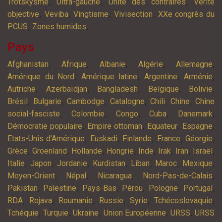
,
,
,
Trotskysme
Ultra-gauche
Unité des contraires
Vérité
,
,
,
,
objective
Veviba
Vingtisme
Vivisection
XXe congrès du
,
,
PCUS
Zones humides
Pays
,
,
,
,
,
Afghanistan
Afrique
Albanie
Algérie
Allemagne
,
,
,
,
Amérique du Nord
Amérique latine
Argentine
Arménie
,
,
,
,
,
Autriche
Azerbaïdjan
Bangladesh
Belgique
Bolivie
,
,
,
,
,
,
Brésil
Bulgarie
Cambodge
Catalogne
Chili
Chine
Chine
,
,
,
,
,
social-fasciste
Colombie
Congo
Cuba
Danemark
,
,
,
,
Démocratie populaire
Empire ottoman
Equateur
Espagne
,
,
,
,
,
Etats-Unis d'Amérique
Euskadi
Finlande
France
Géorgie
,
,
,
,
,
,
,
,
Grèce
Groenland
Hollande
Hongrie
Inde
Irak
Iran
Israël
,
,
,
,
,
,
,
Italie
Japon
Jordanie
Kurdistan
Liban
Maroc
Mexique
,
,
,
,
Moyen-Orient
Népal
Nicaragua
Nord-Pas-de-Calais
,
,
,
,
,
,
Pakistan
Palestine
Pays-Bas
Pérou
Pologne
Portugal
,
,
,
,
,
,
RDA
Rojava
Roumanie
Russie
Syrie
Tchécoslovaquie
,
,
,
,
,
Tchéquie
Turquie
Ukraine
Union Européenne
URSS
URSS