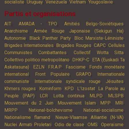
,
,
,
,
,
socialiste
Uruguay
Venezuela
Vietnam
Yougoslavie
Partis et organisations
,
,
,
AIT
AMADA - TPO
Amitiés Belgo-Soviétiques
,
,
Anarchisme
Armée Rouge Japonaise (Sekigun Ha)
,
,
,
Autonomie
Black Panther Party
Bloc Marxiste-Léniniste
,
,
,
Brigades Internationales
Brigades Rouges
CAPC
Cellules
,
,
Communistes Combattantes
Collectif Wotta Sitta
,
,
Collettivo politico metropolitano
DHKP-C
ETA (Euskadi Ta
,
,
,
,
Askatasuna)
EZLN
F.R.A.P
Fascisme
Fonds monétaire
,
,
,
international
Front Populaire
GRAPO
Internationale
,
,
,
communiste
Internationale syndicale rouge
Jésuites
,
,
,
,
Khmers rouges
Kominform
KPD
L’Izostat
La Parole au
,
,
,
,
,
Peuple (PAP)
LCR
Lotta continua
MLPD
MLSPB
,
,
,
,
Mouvement du 2 Juin
Mouvement Islam
MPP
MRI
,
,
,
MRPP
National-bolchevisme
National-socialisme
,
,
Nationalisme flamand
Nieuw-Vlaamse Alliantie (N-VA)
,
,
,
,
Nuclei Armati Proletari
Odio de clase
OMS
Operaïsme