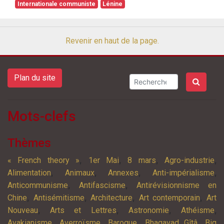
Internationale communiste
Lénine
Revenir en haut de la page.
Plan du site
Mots-clefs
Thèmes
,
,
,
,
« French theory »
1er Mai
8 mars
Agro-industrie
,
,
,
,
Alimentation
Animaux
Annexes
Anti-impérialisme
,
,
Anticommunisme
Antifascisme
Antirévisionnisme en
,
,
,
,
Chine
Antisémitisme
Architecture
Art contemporain
Art
,
,
,
,
Nouveau
Arts et Lettres
Astronomie
Athéisme
,
,
,
,
Avakianisme
Averroïsme
Baroque
Bhagavad Gîtâ
Big