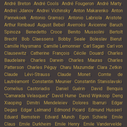
,
,
,
,
André Breton
André Cools
André Fougeron
André Marty
,
,
,
Andreï Jdanov
Andreï Vichinsky
Anton Makarenko
Anton
,
,
,
,
Pannekoek
Antonio Gramsci
Antonio Labriola
Aristote
,
,
,
,
Arthur Rimbaud
August Bebel
Averroès
Avicenne
Baruch
,
,
,
Spinoza
Benedetto Croce
Benito Mussolini
Bertolt
,
,
,
,
Brecht
Bob Claessens
Bobby Seale
Boleslav Bierut
,
,
,
Camille Huysmans
Camille Lemonnier
Carl Sagan
Carl von
,
,
,
Clausewitz
Catherine François
Cécile Douard
Charles
,
,
,
Baudelaire
Charles Darwin
Charles Mauras
Charles
,
,
,
,
Patterson
Charles Péguy
Charu Mazumdar
Clara Zetkin
,
,
Claude Lévi-Strauss
Claude Monet
Comte de
,
,
,
Lautréamont
Constantin Meunier
Constantin Stanislavski
,
,
Cornelius Castoriadis
Daniel Guérin
David Benquis
,
,
,
"Camarada Velasquez"
David Hume
David Wijnkoop
Deng
,
,
,
Xiaoping
Dimitri Mendeleïev
Dolores Ibarruri
Edgar
,
,
,
,
Degas
Edgar Lalmand
Edmond Picard
Edmund Husserl
,
,
,
Eduard Bernstein
Edvard Munch
Egon Schiele
Emile
,
,
,
,
Claus
Emile Durkheim
Emile Henry
Emile Vandervelde