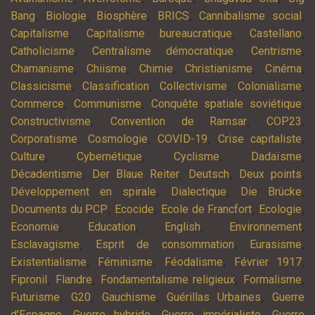
,
,
,
,
,
Bang
Biologie
Biosphère
BRICS
Cannibalisme social
,
,
,
Capitalisme
Capitalisme bureaucratique
Castellano
,
,
,
Catholicisme
Centralisme démocratique
Centrisme
,
,
,
,
,
Chamanisme
Chiisme
Chimie
Christianisme
Cinéma
,
,
,
,
Classicisme
Classification
Collectivisme
Colonialisme
,
,
,
Commerce
Communisme
Conquête spatiale soviétique
,
,
,
Constructivisme
Convention de Ramsar
COP23
,
,
,
,
Corporatisme
Cosmologie
COVID-19
Crise capitaliste
,
,
,
,
Culture
Cybernétique
Cyclisme
Dadaïsme
,
,
,
,
Décadentisme
Der Blaue Reiter
Deutsch
Deux points
,
,
,
Développement en spirale
Dialectique
Die Brücke
,
,
,
,
Documents du PCP
Ecocide
Ecole de Francfort
Ecologie
,
,
,
,
Economie
Education
English
Environnement
,
,
,
Esclavagisme
Esprit de consommation
Eurasisme
,
,
,
,
Existentialisme
Féminisme
Féodalisme
Février 1917
,
,
,
,
Fipronil
Flandre
Fondamentalisme religieux
Formalisme
,
,
,
,
Futurisme
G20
Gauchisme
Guérillas Urbaines
Guerre
,
,
,
d'Espagne
Guerre hybride
Guerre impérialiste
Guerre