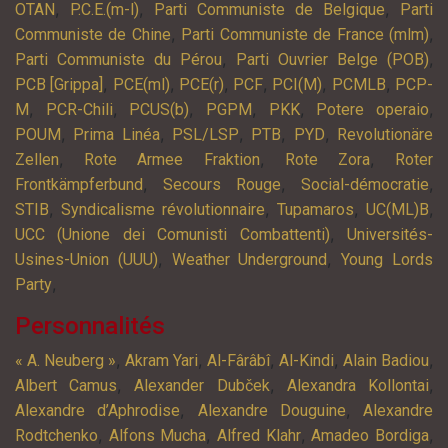
,
,
,
OTAN
P.C.E.(m-l)
Parti Communiste de Belgique
Parti
,
,
Communiste de Chine
Parti Communiste de France (mlm)
,
,
Parti Communiste du Pérou
Parti Ouvrier Belge (POB)
,
,
,
,
,
,
PCB [Grippa]
PCE(ml)
PCE(r)
PCF
PCI(M)
PCMLB
PCP-
,
,
,
,
,
,
M
PCR-Chili
PCUS(b)
PGPM
PKK
Potere operaio
,
,
,
,
,
POUM
Prima Linéa
PSL/LSP
PTB
PYD
Revolutionäre
,
,
,
Zellen
Rote Armee Fraktion
Rote Zora
Roter
,
,
,
Frontkämpferbund
Secours Rouge
Social-démocratie
,
,
,
,
STIB
Syndicalisme révolutionnaire
Tupamaros
UC(ML)B
,
UCC (Unione dei Comunisti Combattenti)
Universités-
,
,
Usines-Union (UUU)
Weather Underground
Young Lords
,
Party
Personnalités
,
,
,
,
,
« A. Neuberg »
Akram Yari
Al-Fârâbî
Al-Kindi
Alain Badiou
,
,
,
Albert Camus
Alexander Dubček
Alexandra Kollontai
,
,
Alexandre d’Aphrodise
Alexandre Douguine
Alexandre
,
,
,
,
Rodtchenko
Alfons Mucha
Alfred Klahr
Amadeo Bordiga