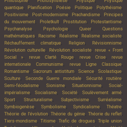
,
,
,
Philosophie
Photosynthèse
Physique
Physique
,
,
,
,
,
quantique
Planification
Poésie
Politique
Polythéisme
,
,
,
Positivisme
Post-modernisme
Prachandisme
Principes
,
,
,
,
du mouvement
Proletkult
Prostitution
Protestantisme
,
,
,
Psychanalyse
Psychologie
Queer
Questions
,
,
,
,
mathématiques
Racisme
Réalisme
Réalisme socialiste
,
,
,
Réchauffement climatique
Religion
Révisionnisme
,
,
Révolution culturelle
Révolution socialiste
revue « Front
,
,
,
Social »
revue Clarté Rouge
revue Crise
revue
,
,
internationale Communisme
revue Ligne Classique
,
,
,
,
Romantisme
Sacrorum antistitum
Science
Scolastique
,
,
,
Sculture
Seconde Guerre mondiale
Sécurité routière
,
,
,
Semi-féodalisme
Sionisme
Situationnisme
Social-
,
,
,
,
impérialisme
Socialisme
Société
Soulèvement armé
,
,
,
,
Sport
Structuralisme
Subjectivisme
Surréalisme
,
,
,
,
Symbiogenèse
Symbolisme
Syndicalisme
Théatre
,
,
,
Théorie de l'évolution
Théorie du génie
Théorie du reflet
,
,
,
,
Tiers-mondisme
Titisme
Trafic de drogues
Triple union