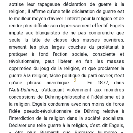
sottise leur tapageuse déclaration de guerre à la
religion ; il affirme qu’une telle déclaration de guerre est
le meilleur moyen d’aviver l’intérêt pour la religion et de
rendre plus difficile son dépérissement effectif. Engels
impute aux blanquistes de ne pas comprendre que
seule la lutte de classe des masses ouvrières,
amenant les plus larges couches du prolétariat à
pratiquer à fond l’action sociale, consciente et
révolutionnaire, peut libérer en fait les masses
opprimées du joug de la religion, et que proclamer la
guerre à la religion, tâche politique du parti ouvrier, n’est
2
qu’une phrase anarchique
. En 1877, dans
l’
Anti‑Dühring
, s’attaquant violemment aux moindres
concessions de Dühring‑philosophe à l’idéalisme et à
la religion, Engels condamne avec non moins de force
l’idée pseudo‑révolutionnaire de Dühring relative à
l’interdiction de la religion dans la société socialiste.
Déclarer une telle guerre à la religion, c’est, dit Engels,
« être plus Bismarck que Bismarck lui‑même »,