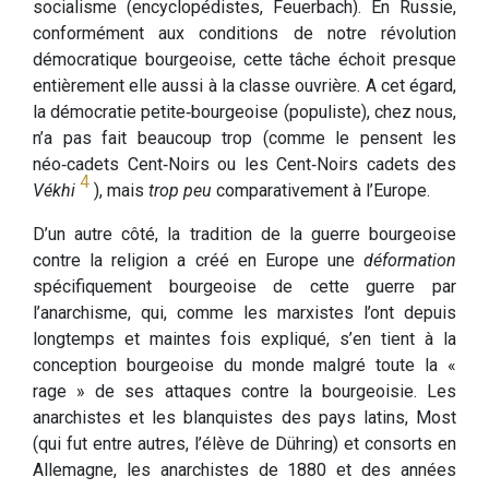
socialisme (encyclopédistes, Feuerbach). En Russie,
conformément aux conditions de notre révolution
démocratique bourgeoise, cette tâche échoit presque
entièrement elle aussi à la classe ouvrière. A cet égard,
la démocratie petite‑bourgeoise (populiste), chez nous,
n’a pas fait beaucoup trop (comme le pensent les
néo‑cadets Cent‑Noirs ou les Cent‑Noirs cadets des
4
Vékhi
), mais
trop peu
comparativement à l’Europe.
D’un autre côté, la tradition de la guerre bourgeoise
contre la religion a créé en Europe une
déformation
spécifiquement bourgeoise de cette guerre par
l’anarchisme, qui, comme les marxistes l’ont depuis
longtemps et maintes fois expliqué, s’en tient à la
conception bourgeoise du monde malgré toute la «
rage » de ses attaques contre la bourgeoisie. Les
anarchistes et les blanquistes des pays latins, Most
(qui fut entre autres, l’élève de Dühring) et consorts en
Allemagne, les anarchistes de 1880 et des années