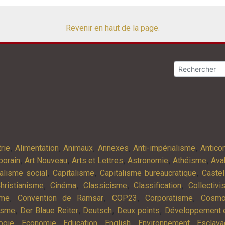
Revenir en haut de la page.
,
,
,
,
,
rie
Alimentation
Animaux
Annexes
Anti-impérialisme
Antic
,
,
,
,
,
porain
Art Nouveau
Arts et Lettres
Astronomie
Athéisme
Ava
,
,
,
alisme social
Capitalisme
Capitalisme bureaucratique
Castel
,
,
,
,
hristianisme
Cinéma
Classicisme
Classification
Collectiv
,
,
,
,
sme
Convention de Ramsar
COP23
Corporatisme
Cosmo
,
,
,
,
isme
Der Blaue Reiter
Deutsch
Deux points
Développement e
,
,
,
,
,
ogie
Economie
Education
English
Environnement
Esclav