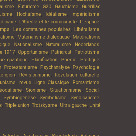
,
,
,
,
alisme
Futurisme
G20
Gauchisme
Guérillas
,
,
,
,
uisme
Hoxhaïsme
Idéalisme
Impérialisme
,
,
,
diciaire
L'Abeille et le communiste
L’espace
,
,
,
emps
Les communes populaires
Libéralisme
,
,
ialisme
Matérialisme dialectique
Matérialisme
,
,
,
,
ique
Nationalisme
Naturalisme
Nederlands
,
,
,
,
re 1917
Opportunisme
Patriarcat
Patriotisme
,
,
,
,
ue quantique
Planification
Poésie
Politique
,
,
,
,
n
Protestantisme
Psychanalyse
Psychologie
,
,
,
eligion
Révisionnisme
Révolution culturelle
,
,
,
munisme
revue Ligne Classique
Romantisme
,
,
,
éodalisme
Sionisme
Situationnisme
Social-
,
,
,
,
Symbiogenèse
Symbolisme
Syndicalisme
,
,
,
,
s
Triple union
Trotskysme
Ultra-gauche
Unité
,
,
,
,
,
Autriche
Azerbaïdjan
Bangladesh
Belgique