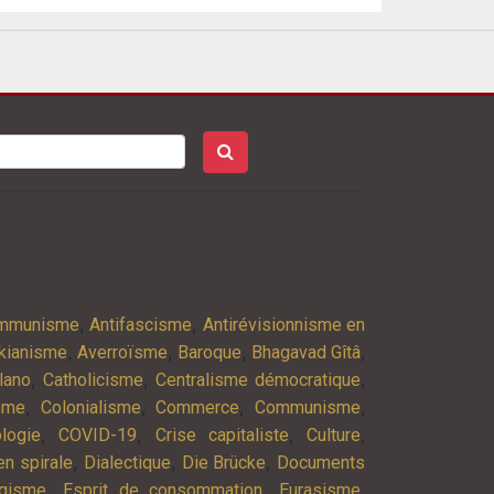
,
,
ommunisme
Antifascisme
Antirévisionnisme en
,
,
,
,
kianisme
Averroïsme
Baroque
Bhagavad Gîtâ
,
,
,
lano
Catholicisme
Centralisme démocratique
,
,
,
,
isme
Colonialisme
Commerce
Communisme
,
,
,
,
logie
COVID-19
Crise capitaliste
Culture
,
,
,
n spirale
Dialectique
Die Brücke
Documents
,
,
,
agisme
Esprit de consommation
Eurasisme