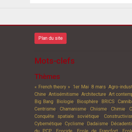
Plan du site
Mots-clefs
Thèmes
,
,
,
« French theory »
1er Mai
8 mars
Agro-indust
,
,
,
Chine
Antisémitisme
Architecture
Art contem
,
,
,
,
Big Bang
Biologie
Biosphère
BRICS
Cannib
,
,
,
,
Centrisme
Chamanisme
Chiisme
Chimie
C
,
Conquête spatiale soviétique
Constructivi
,
,
,
Cybernétique
Cyclisme
Dadaïsme
Décadent
,
,
,
du PCP
Ecocide
Ecole de Francfort
Ecol