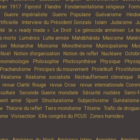
,
,
,
,
rier 1917
Fipronil
Flandre
Fondamentalisme religieux
Form
,
,
,
,
Guerre impérialiste
Guerre Populaire
Guévarisme
Hindo
,
,
,
,
tificielle
Interview du Président Gonzalo
Islam
Judaïsme
Ju
,
,
,
,
ité
le « ready made »
Le Droit
Le génocide arménien
Le t
,
,
,
,
,
es morts
Lumières
Lutte armée
Mahâbhârata
Maoïsme
Matér
,
,
,
,
,
tion
Monarchie
Monisme
Monothéisme
Municipalisme
Mus
,
,
,
,
,
Noël
Notion d’organisation
Notion de reflet
Nucléaire
Octob
,
,
,
,
noménologie
Philosophie
Photosynthèse
Physique
Physiq
,
,
,
Prachandisme
Principes du mouvement
Proletkult
Prostitutio
,
,
,
,
Réalisme
Réalisme socialiste
Réchauffement climatique
R
,
,
,
revue Clarté Rouge
revue Crise
revue internationale Com
,
,
,
culture
Seconde Guerre mondiale
Sécurité routière
Semi-f
,
,
,
,
ment armé
Sport
Structuralisme
Subjectivisme
Surréalisme
,
,
,
,
ie
Théorie du reflet
Tiers-mondisme
Titisme
Trafic de drogue
,
,
,
,
isme
Vivisection
XXe congrès du PCUS
Zones humides
,
,
,
,
agne
Amérique du Nord
Amérique latine
Argentine
Arménie