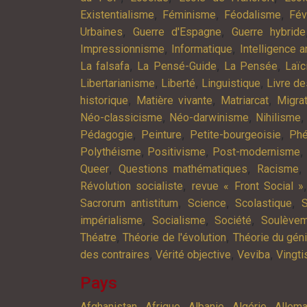
,
,
,
Existentialisme
Féminisme
Féodalisme
Fév
,
,
Urbaines
Guerre d'Espagne
Guerre hybride
,
,
Impressionnisme
Informatique
Intelligence ar
,
,
,
La falsafa
La Pensé-Guide
La Pensée
Laïc
,
,
,
Libertarianisme
Liberté
Linguistique
Livre d
,
,
,
historique
Matière vivante
Matriarcat
Migra
,
,
Néo-classicisme
Néo-darwinisme
Nihilisme
,
,
,
Pédagogie
Peinture
Petite-bourgeoisie
Phé
,
,
,
Polythéisme
Positivisme
Post-modernisme
,
,
Queer
Questions mathématiques
Racisme
,
Révolution socialiste
revue « Front Social »
,
,
,
Sacrorum antistitum
Science
Scolastique
S
,
,
,
impérialisme
Socialisme
Société
Soulève
,
,
Théatre
Théorie de l'évolution
Théorie du gén
,
,
,
des contraires
Vérité objective
Veviba
Vingt
Pays
,
,
,
,
Afghanistan
Afrique
Albanie
Algérie
Allem