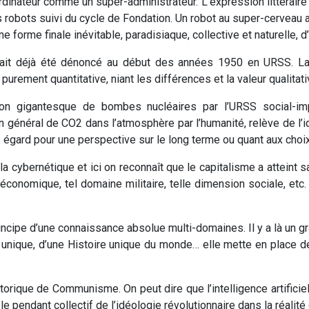
ordinateur comme un super-administrateur. L’expression littérair
robots suivi du cycle de Fondation. Un robot au super-cerveau ag
e forme finale inévitable, paradisiaque, collective et naturelle, d
vait déjà été dénoncé au début des années 1950 en URSS. La 
purement quantitative, niant les différences et la valeur qualitat
on gigantesque de bombes nucléaires par l’URSS social-impér
n général de CO2 dans l’atmosphère par l’humanité, relève de l
 égard pour une perspective sur le long terme ou quant aux choix 
s la cybernétique et ici on reconnaît que le capitalisme a atteint 
économique, tel domaine militaire, telle dimension sociale, etc. C
 principe d’une connaissance absolue multi-domaines. Il y a là 
é unique, d’une Histoire unique du monde… elle mette en place d
orique de Communisme. On peut dire que l’intelligence artificiel
e pendant collectif de l’idéologie révolutionnaire dans la réalité