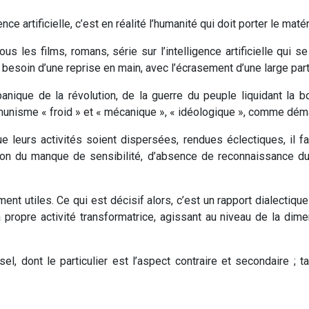
ence artificielle, c’est en réalité l’humanité qui doit porter le mat
ous les films, romans, série sur l’intelligence artificielle qui
t a besoin d’une reprise en main, avec l’écrasement d’une large par
 panique de la révolution, de la guerre du peuple liquidant la
mmunisme « froid » et « mécanique », « idéologique », comme déma
 leurs activités soient dispersées, rendues éclectiques, il fa
ison du manque de sensibilité, d’absence de reconnaissance du
t utiles. Ce qui est décisif alors, c’est un rapport dialectique
propre activité transformatrice, agissant au niveau de la dim
ersel, dont le particulier est l’aspect contraire et secondaire ;