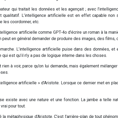
eur qui traitait les données et les agençait ; avec l’intelligence
at qualitatif. L’intelligence artificielle est en effet capable no
e les coordonner, etc.
elligence artificielle comme GPT-4o d’écrire un roman à la mani
on peut en général demander de produire des images, des films,
marche. L’intelligence artificielle puise dans des données, et 
 qui est qu’il n’y a pas de logique interne dans les choses.
t rien à voir, parce qu’on lui demande, mais également mélanger
oses.
lligence artificielle » d’Aristote. Lorsque ce dernier met en place 
 existe avec une nature et une fonction. La jambe a telle natu
 vrai pour tout.
é la métaphysique d’Aristote. C’est l’arrière-plan de tout phén