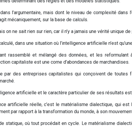
hmes déterminant des règles et des modèles statistiques.
ns l’argumentaire, mais dont le niveau de complexité dans l’o
e agit mécaniquement, sur la base de calculs.
s on ne sait rien sur rien, car il n’y a jamais une vérité unique d
lculé, dans une situation où l’intelligence artificielle n’est qu’u
ant rassemblé et mélangé des données, et les reformulant 
ction capitaliste est une corne d’abondances de marchandises.
onçue par des entreprises capitalistes qui conçoivent de toutes
marché.
igence artificielle et le caractère particulier de ses résultats est 
nce artificielle réelle, c’est le matérialisme dialectique, qui e
ement par rapport à la transformation du monde, à son mouvement
nde statique, où tout procédait en cycle. Le matérialisme dialec