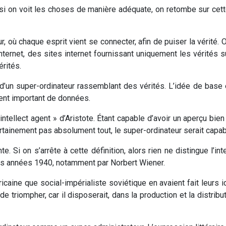
si on voit les choses de manière adéquate, on retombe sur cette 
ur, où chaque esprit vient se connecter, afin de puiser la vérité.
nternet, des sites internet fournissant uniquement les vérités s
érités.
ipe d’un super-ordinateur rassemblant des vérités. L’idée de bas
nt important de données.
l’intellect agent » d’Aristote. Étant capable d’avoir un aperçu bi
tainement pas absolument tout, le super-ordinateur serait capable
. Si on s’arrête à cette définition, alors rien ne distingue l’int
es années 1940, notamment par Norbert Wiener.
aine que social-impérialiste soviétique en avaient fait leurs id
de triompher, car il disposerait, dans la production et la distrib