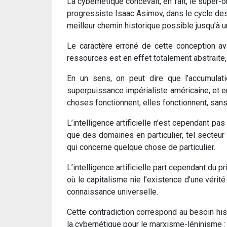
La cybernétique concevait, en fait, le super-
progressiste Isaac Asimov, dans le cycle des 
meilleur chemin historique possible jusqu’à un
Le caractère erroné de cette conception a
ressources est en effet totalement abstraite, 
En un sens, on peut dire que l’accumulati
superpuissance impérialiste américaine, et e
choses fonctionnent, elles fonctionnent, sans
L’intelligence artificielle n’est cependant pa
que des domaines en particulier, tel secteur 
qui concerne quelque chose de particulier.
L’intelligence artificielle part cependant du
où le capitalisme nie l’existence d’une vérit
connaissance universelle.
Cette contradiction correspond au besoin hist
la cybernétique pour le marxisme-léninisme : l