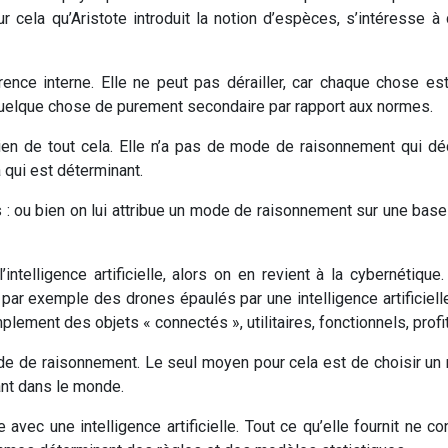
our cela qu’Aristote introduit la notion d’espèces, s’intéresse 
rence interne. Elle ne peut pas dérailler, car chaque chose est
quelque chose de purement secondaire par rapport aux normes.
a rien de tout cela. Elle n’a pas de mode de raisonnement qui déc
a qui est déterminant.
 : ou bien on lui attribue un mode de raisonnement sur une base ut
intelligence artificielle, alors on en revient à la cybernétiqu
r exemple des drones épaulés par une intelligence artificielle,
implement des objets « connectés », utilitaires, fonctionnels, prof
ode de raisonnement. Le seul moyen pour cela est de choisir u
nt dans le monde.
vec une intelligence artificielle. Tout ce qu’elle fournit ne 