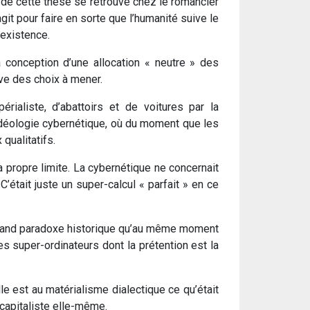
e de cette thèse se retrouve chez le romancier
it pour faire en sorte que l’humanité suive le
’existence.
conception d’une allocation « neutre » des
ive des choix à mener.
ialiste, d’abattoirs et de voitures par la
’idéologie cybernétique, où du moment que les
qualitatifs.
sa propre limite. La cybernétique ne concernait
’était juste un super-calcul « parfait » en ce
un grand paradoxe historique qu’au même moment
es super-ordinateurs dont la prétention est la
le est au matérialisme dialectique ce qu’était
 capitaliste elle-même.