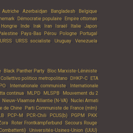
,
,
,
,
,
Autriche
Azerbaïdjan
Bangladesh
Belgique
,
,
,
nemark
Démocratie populaire
Empire ottoman
,
,
,
,
,
,
,
,
Hongrie
Inde
Irak
Iran
Israël
Italie
Japon
,
,
,
,
,
Palestine
Pays-Bas
Pérou
Pologne
Portugal
,
,
,
,
URSS
URSS socialiste
Uruguay
Venezuela
,
,
,
e
Black Panther Party
Bloc Marxiste-Léniniste
,
,
,
Collettivo politico metropolitano
DHKP-C
ETA
,
,
PO
Internationale communiste
Internationale
,
,
,
tta continua
MLPD
MLSPB
Mouvement du 2
,
,
Nieuw-Vlaamse Alliantie (N-VA)
Nuclei Armati
,
,
e de Chine
Parti Communiste de France (mlm)
,
,
,
,
,
,
LB
PCP-M
PCR-Chili
PCUS(b)
PGPM
PKK
,
,
,
Zora
Roter Frontkämpferbund
Secours Rouge
,
,
Combattenti)
Universités-Usines-Union (UUU)