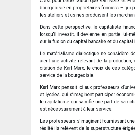
C’est pour cette raison que Karl Marx et Fri
bourgeoisie en propriétaires fonciers – qui po
les ateliers et usines produisent les marchan
Dans cette perspective, le capitaliste finan
lorsqu’il investit, il devienne en partie lui
sur la fusion du capital bancaire et du capital 
Le matérialisme dialectique ne considère don
aient une activité relevant de la production, c
citation de Karl Marx, le choix de ces catég
service de la bourgeoisie.
Karl Marx pensait ici aux professeurs d’uni
et lycées, qui s’imaginent participer économ
le capitalisme qui sacrifie une part de sa ric
est nécessairement à leur service.
Les professeurs s’imaginent fournissant une éd
réalité ils relèvent de la superstructure érigé