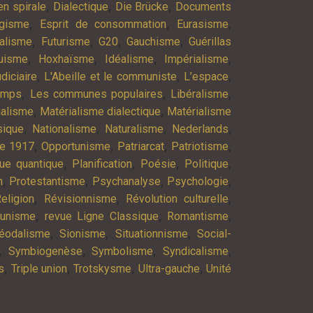
,
,
,
n spirale
Dialectique
Die Brücke
Documents
,
,
,
agisme
Esprit de consommation
Eurasisme
,
,
,
,
alisme
Futurisme
G20
Gauchisme
Guérillas
,
,
,
,
uisme
Hoxhaïsme
Idéalisme
Impérialisme
,
,
,
diciaire
L'Abeille et le communiste
L’espace
,
,
,
emps
Les communes populaires
Libéralisme
,
,
ialisme
Matérialisme dialectique
Matérialisme
,
,
,
,
ique
Nationalisme
Naturalisme
Nederlands
,
,
,
,
re 1917
Opportunisme
Patriarcat
Patriotisme
,
,
,
,
ue quantique
Planification
Poésie
Politique
,
,
,
,
n
Protestantisme
Psychanalyse
Psychologie
,
,
,
eligion
Révisionnisme
Révolution culturelle
,
,
,
munisme
revue Ligne Classique
Romantisme
,
,
,
éodalisme
Sionisme
Situationnisme
Social-
,
,
,
,
Symbiogenèse
Symbolisme
Syndicalisme
,
,
,
,
s
Triple union
Trotskysme
Ultra-gauche
Unité