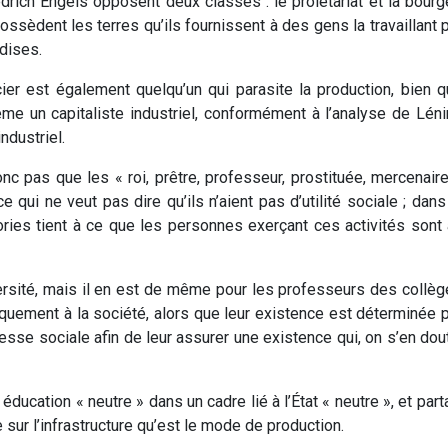
edrich Engels opposent deux classes : le prolétariat et la bourg
ssèdent les terres qu’ils fournissent à des gens la travaillant p
dises.
cier est également quelqu’un qui parasite la production, bien 
-même un capitaliste industriel, conformément à l’analyse de Lén
industriel.
c pas que les « roi, prêtre, professeur, prostituée, mercenair
e qui ne veut pas dire qu’ils n’aient pas d’utilité sociale ; dans
ories tient à ce que les personnes exerçant ces activités sont
versité, mais il en est de même pour les professeurs des collè
iquement à la société, alors que leur existence est déterminée 
hesse sociale afin de leur assurer une existence qui, on s’en dou
ucation « neutre » dans un cadre lié à l’État « neutre », et partan
e sur l’infrastructure qu’est le mode de production.