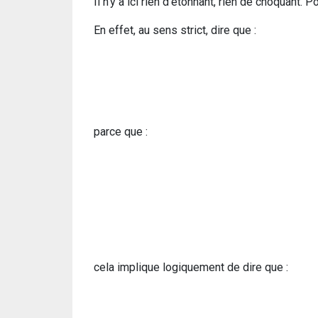
Il n’y a ici rien d’étonnant, rien de choquant. 
En effet, au sens strict, dire que :
parce que :
cela implique logiquement de dire que :