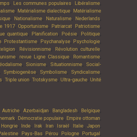
,
,
,
emps
Les communes populaires
Libéralisme
,
,
ialisme
Matérialisme dialectique
Matérialisme
,
,
,
,
ique
Nationalisme
Naturalisme
Nederlands
,
,
,
,
re 1917
Opportunisme
Patriarcat
Patriotisme
,
,
,
,
ue quantique
Planification
Poésie
Politique
,
,
,
,
n
Protestantisme
Psychanalyse
Psychologie
,
,
,
eligion
Révisionnisme
Révolution culturelle
,
,
,
munisme
revue Ligne Classique
Romantisme
,
,
,
éodalisme
Sionisme
Situationnisme
Social-
,
,
,
,
Symbiogenèse
Symbolisme
Syndicalisme
,
,
,
,
s
Triple union
Trotskysme
Ultra-gauche
Unité
,
,
,
,
,
Autriche
Azerbaïdjan
Bangladesh
Belgique
,
,
,
nemark
Démocratie populaire
Empire ottoman
,
,
,
,
,
,
,
,
Hongrie
Inde
Irak
Iran
Israël
Italie
Japon
,
,
,
,
,
Palestine
Pays-Bas
Pérou
Pologne
Portugal