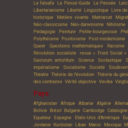
,
,
,
La falsafa
La Pensé-Guide
La Pensée
Laïc
,
,
,
Libertarianisme
Liberté
Linguistique
Livre d
,
,
,
historique
Matière vivante
Matriarcat
Migra
,
,
Néo-classicisme
Néo-darwinisme
Nihilisme
,
,
,
Pédagogie
Peinture
Petite-bourgeoisie
Phé
,
,
,
Polythéisme
Positivisme
Post-modernisme
,
,
Queer
Questions mathématiques
Racisme
,
Révolution socialiste
revue « Front Social »
,
,
,
Sacrorum antistitum
Science
Scolastique
S
,
,
,
impérialisme
Socialisme
Société
Soulève
,
,
Théatre
Théorie de l'évolution
Théorie du gén
,
,
,
des contraires
Vérité objective
Veviba
Vingt
Pays
,
,
,
,
Afghanistan
Afrique
Albanie
Algérie
Allem
,
,
,
,
Bolivie
Brésil
Bulgarie
Cambodge
Catalogne
,
,
,
Equateur
Espagne
Etats-Unis d'Amérique
Eu
,
,
,
,
,
Jordanie
Kurdistan
Liban
Maroc
Mexique
M