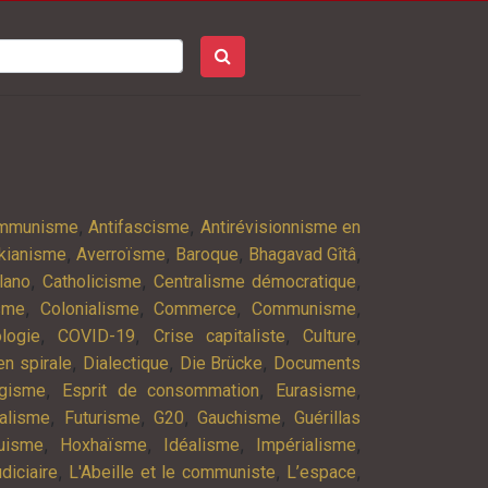
,
,
ommunisme
Antifascisme
Antirévisionnisme en
,
,
,
,
kianisme
Averroïsme
Baroque
Bhagavad Gîtâ
,
,
,
lano
Catholicisme
Centralisme démocratique
,
,
,
,
isme
Colonialisme
Commerce
Communisme
,
,
,
,
logie
COVID-19
Crise capitaliste
Culture
,
,
,
n spirale
Dialectique
Die Brücke
Documents
,
,
,
agisme
Esprit de consommation
Eurasisme
,
,
,
,
alisme
Futurisme
G20
Gauchisme
Guérillas
,
,
,
,
uisme
Hoxhaïsme
Idéalisme
Impérialisme
,
,
,
diciaire
L'Abeille et le communiste
L’espace