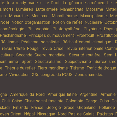
,
,
,
,
ité
le « ready made »
Le Droit
Le génocide arménien
Le t
,
,
,
,
,
es morts
Lumières
Lutte armée
Mahâbhârata
Maoïsme
Matér
,
,
,
,
,
tion
Monarchie
Monisme
Monothéisme
Municipalisme
Mus
,
,
,
,
,
Noël
Notion d’organisation
Notion de reflet
Nucléaire
Octob
,
,
,
,
noménologie
Philosophie
Photosynthèse
Physique
Physiq
,
,
,
Prachandisme
Principes du mouvement
Proletkult
Prostitutio
,
,
,
,
Réalisme
Réalisme socialiste
Réchauffement climatique
R
,
,
,
revue Clarté Rouge
revue Crise
revue internationale Com
,
,
,
culture
Seconde Guerre mondiale
Sécurité routière
Semi-f
,
,
,
,
ment armé
Sport
Structuralisme
Subjectivisme
Surréalisme
,
,
,
,
ie
Théorie du reflet
Tiers-mondisme
Titisme
Trafic de drogue
,
,
,
,
isme
Vivisection
XXe congrès du PCUS
Zones humides
,
,
,
,
agne
Amérique du Nord
Amérique latine
Argentine
Arménie
,
,
,
,
,
,
,
Chili
Chine
Chine social-fasciste
Colombie
Congo
Cuba
Da
,
,
,
,
,
,
skadi
Finlande
France
Géorgie
Grèce
Groenland
Hollande
,
,
,
,
,
oyen-Orient
Népal
Nicaragua
Nord-Pas-de-Calais
Pakistan