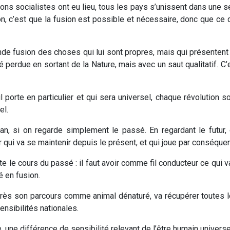
ons socialistes ont eu lieu, tous les pays s’unissent dans une seu
sion, c’est que la fusion est possible et nécessaire, donc que ce q
de fusion des choses qui lui sont propres, mais qui présentent
perdue en sortant de la Nature, mais avec un saut qualitatif. C’
porte en particulier et qui sera universel, chaque révolution 
el.
plan, si on regarde simplement le passé. En regardant le futur,
r qui va se maintenir depuis le présent, et qui joue par conséquen
 le cours du passé : il faut avoir comme fil conducteur ce qui va
é en fusion.
rès son parcours comme animal dénaturé, va récupérer toutes les
nsibilités nationales.
 une différence de sensibilité relevant de l’être humain universe