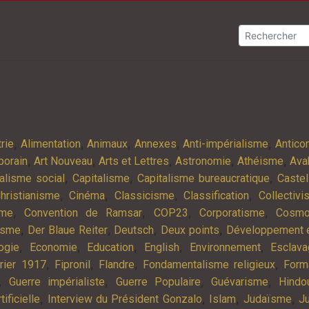
,
,
,
,
,
rie
Alimentation
Animaux
Annexes
Anti-impérialisme
Antic
,
,
,
,
,
porain
Art Nouveau
Arts et Lettres
Astronomie
Athéisme
Ava
,
,
,
alisme social
Capitalisme
Capitalisme bureaucratique
Castel
,
,
,
,
hristianisme
Cinéma
Classicisme
Classification
Collectiv
,
,
,
,
sme
Convention de Ramsar
COP23
Corporatisme
Cosmo
,
,
,
,
isme
Der Blaue Reiter
Deutsch
Deux points
Développement e
,
,
,
,
,
ogie
Economie
Education
English
Environnement
Esclav
,
,
,
,
rier 1917
Fipronil
Flandre
Fondamentalisme religieux
Form
,
,
,
,
Guerre impérialiste
Guerre Populaire
Guévarisme
Hindo
,
,
,
,
tificielle
Interview du Président Gonzalo
Islam
Judaïsme
Ju