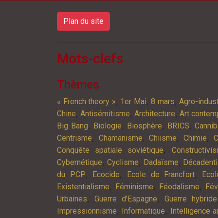
Plan du site
Mots-clefs
Thèmes
,
,
,
« French theory »
1er Mai
8 mars
Agro-indust
,
,
,
Chine
Antisémitisme
Architecture
Art contem
,
,
,
,
Big Bang
Biologie
Biosphère
BRICS
Cannib
,
,
,
,
Centrisme
Chamanisme
Chiisme
Chimie
C
,
Conquête spatiale soviétique
Constructivi
,
,
,
Cybernétique
Cyclisme
Dadaïsme
Décadent
,
,
,
du PCP
Ecocide
Ecole de Francfort
Ecol
,
,
,
Existentialisme
Féminisme
Féodalisme
Fév
,
,
Urbaines
Guerre d'Espagne
Guerre hybride
,
,
Impressionnisme
Informatique
Intelligence ar