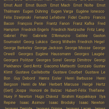
,
,
,
,
Ernst Aust
Ernst Busch
Ernst Mach
Ernst Nolte
Ernst
,
,
,
,
Thälmann
Eugen Dühring
Eugen Varga
Eugène Ionesco
,
,
,
Félix Dzerjinski
Fernand Lefebvre
Fidel Castro
Francis
,
,
,
,
Bacon
François Perin
Frantz Fanon
Franz Kafka
Fred
,
,
,
,
Hampton
Friedrich Engels
Friedrich Nietzsche
Fritz Lang
,
,
,
Gabriel Péri
Gabriele D'Annunzio
Galilée
Gaston
,
,
,
Soumialot
Georg Lukács
Georg Wilhelm Friedrich Hegel
,
,
,
George Berkeley
George Jackson
George Mosse
George
,
,
,
Orwell
Georges Eugène Haussmann
Georges Laugée
,
,
,
Georges Politzer
Georges Sorel
Georgi Dimitrov
Georgi
,
,
,
,
Plekhanov
Gerd Arntz
Giacomo Matteotti
Gonzalo
Gustav
,
,
,
Klimt
Gustave Caillebotte
Gustave Courbet
Gustave Le
,
,
,
,
Bon
Guy Debord
Hanns Eisler
Henri Barbusse
Henri
,
,
,
,
Bergson
Henri de Man
Herbert Marcuse
Hergé
Hertz
,
,
,
(Gert) Jospa
Honoré de Balzac
Hubert-Félix Thiéfaine
,
,
,
Huey P. Newton
Hugo Chàvez
Ibrahim Kaypakkaya
Ilya
,
,
,
,
Repine
Isaac Asimov
Isaac Brodsky
Isaac Newton
,
,
,
Jacques Derrida
Jacques Grippa
Jacques Lacan
James