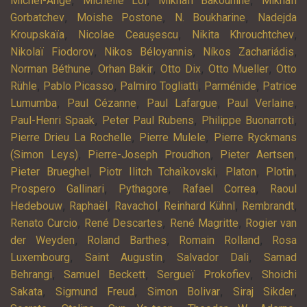
,
,
,
Michel-Ange
Michelle Loi
Mikhaïl Bakounine
Mikhaïl
,
,
,
Gorbatchev
Moishe Postone
N. Boukharine
Nadejda
,
,
,
Kroupskaïa
Nicolae Ceaușescu
Nikita Khrouchtchev
,
,
,
Nikolaï Fiodorov
Nikos Béloyannis
Níkos Zachariádis
,
,
,
,
Norman Béthune
Orhan Bakir
Otto Dix
Otto Mueller
Otto
,
,
,
,
Rühle
Pablo Picasso
Palmiro Togliatti
Parménide
Patrice
,
,
,
,
Lumumba
Paul Cézanne
Paul Lafargue
Paul Verlaine
,
,
,
Paul-Henri Spaak
Peter Paul Rubens
Philippe Buonarroti
,
,
Pierre Drieu La Rochelle
Pierre Mulele
Pierre Ryckmans
,
,
,
(Simon Leys)
Pierre-Joseph Proudhon
Pieter Aertsen
,
,
,
,
Pieter Brueghel
Piotr Ilitch Tchaïkovski
Platon
Plotin
,
,
,
Prospero Gallinari
Pythagore
Rafael Correa
Raoul
,
,
,
,
,
Hedebouw
Raphaël
Ravachol
Reinhard Kühnl
Rembrandt
,
,
,
Renato Curcio
René Descartes
René Magritte
Rogier van
,
,
,
der Weyden
Roland Barthes
Romain Rolland
Rosa
,
,
,
Luxembourg
Saint Augustin
Salvador Dali
Samad
,
,
,
Behrangi
Samuel Beckett
Sergueï Prokofiev
Shoichi
,
,
,
,
Sakata
Sigmund Freud
Simon Bolivar
Siraj Sikder