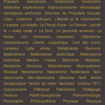
,
,
,
,
Populaire
Guévarisme
Hindouisme
Hoxhaïsme
,
,
,
,
Idéalisme
Impérialisme
Impressionnisme
Informatique
,
,
Intelligence artificielle
Interview du Président Gonzalo
,
,
,
,
Islam
Judaïsme
Judiciaire
L'Abeille et le communiste
,
,
,
,
,
L’espace
La falsafa
La Pensé-Guide
La Pensée
Laïcité
,
,
,
le « ready made »
Le Droit
Le génocide arménien
Le
,
,
,
temps
Les communes populaires
Libéralisme
,
,
,
,
Libertarianisme
Liberté
Linguistique
Livre des morts
,
,
,
,
Lumières
Lutte armée
Mahâbhârata
Maoïsme
,
,
Matérialisme
Matérialisme dialectique
Matérialisme
,
,
,
,
historique
Matière vivante
Matriarcat
Migration
,
,
,
,
Monarchie
Monisme
Monothéisme
Municipalisme
,
,
,
,
Musique
Nationalisme
Naturalisme
Nederlands
Néo-
,
,
,
,
classicisme
Néo-darwinisme
Nihilisme
Noël
Notion
,
,
,
,
d’organisation
Notion de reflet
Nucléaire
Octobre 1917
,
,
,
,
Opportunisme
Patriarcat
Patriotisme
Pédagogie
,
,
,
Peinture
Petite-bourgeoisie
Phénoménologie
,
,
,
Philosophie
Photosynthèse
Physique
Physique