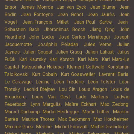
,
,
,
,
Ensor
James Monroe
Jan van Eyck
Jean Blume
Jean
,
,
,
,
Bodin
Jean Fonteyne
Jean Genet
Jean Jaurès
Jean
,
,
,
Vogel
Jean-François Millet
Jean-Paul Sartre
Jean-
,
,
,
Sébastien Bach
Jheronimus Bosch
Jiang Qing
John
,
,
,
Heartfield
John Locke
José Carlos Mariátegui
Joseph
,
,
,
Jacquemotte
Joséphin Péladan
Jules Verne
Julian
,
,
,
,
Jaynes
Julien Coupat
Julien Gracq
Julien Lahaut
Julius
,
,
,
,
Fučík
Karl Kautsky
Karl Korsch
Karl Marx
Karl Marx-Le
,
,
,
Capital
Katsushika Hokusai
Klement Gottwald
Konstantin
,
,
,
,
Tsiolkovski
Kurt Cobain
Kurt Gossweiler
Lavrenti Beria
,
,
,
,
Le Caravage
Lénine
Léon Frédéric
Léon Tolstoï
Léon
,
,
,
,
Trotsky
Leonid Brejnev
Lou Sin
Louis Aragon
Louis de
,
,
,
Brouckère
Louis Van Geyt
Ludo Martens
Ludwig
,
,
,
,
Feuerbach
Lynn Margulis
Maître Eckhart
Mao Zedong
,
,
,
Marcel Duchamp
Martin Heidegger
Martin Luther
Maurice
,
,
,
,
Barrès
Maurice Thorez
Max Beckmann
Max Horkheimer
,
,
,
,
Maxime Gorki
Médine
Michel Foucault
Michel Graindorge