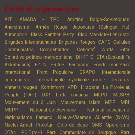
Partis et organisations
,
,
,
AIT
AMADA - TPO
Amitiés Belgo-Soviétiques
,
,
Anarchisme
Armée Rouge Japonaise (Sekigun Ha)
,
,
,
Autonomie
Black Panther Party
Bloc Marxiste-Léniniste
,
,
,
Brigades Internationales
Brigades Rouges
CAPC
Cellules
,
,
Communistes Combattantes
Collectif Wotta Sitta
,
,
Collettivo politico metropolitano
DHKP-C
ETA (Euskadi Ta
,
,
,
,
Askatasuna)
EZLN
F.R.A.P
Fascisme
Fonds monétaire
,
,
,
international
Front Populaire
GRAPO
Internationale
,
,
,
communiste
Internationale syndicale rouge
Jésuites
,
,
,
,
Khmers rouges
Kominform
KPD
L’Izostat
La Parole au
,
,
,
,
,
Peuple (PAP)
LCR
Lotta continua
MLPD
MLSPB
,
,
,
,
Mouvement du 2 Juin
Mouvement Islam
MPP
MRI
,
,
,
MRPP
National-bolchevisme
National-socialisme
,
,
Nationalisme flamand
Nieuw-Vlaamse Alliantie (N-VA)
,
,
,
,
Nuclei Armati Proletari
Odio de clase
OMS
Operaïsme
,
,
,
OTAN
P.C.E.(m-l)
Parti Communiste de Belgique
Parti