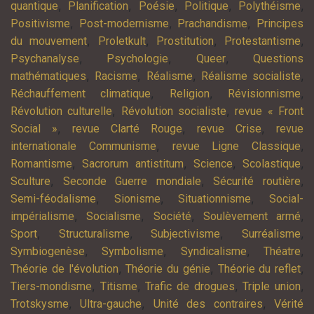
,
,
,
,
,
quantique
Planification
Poésie
Politique
Polythéisme
,
,
,
Positivisme
Post-modernisme
Prachandisme
Principes
,
,
,
,
du mouvement
Proletkult
Prostitution
Protestantisme
,
,
,
Psychanalyse
Psychologie
Queer
Questions
,
,
,
,
mathématiques
Racisme
Réalisme
Réalisme socialiste
,
,
,
Réchauffement climatique
Religion
Révisionnisme
,
,
Révolution culturelle
Révolution socialiste
revue « Front
,
,
,
Social »
revue Clarté Rouge
revue Crise
revue
,
,
internationale Communisme
revue Ligne Classique
,
,
,
,
Romantisme
Sacrorum antistitum
Science
Scolastique
,
,
,
Sculture
Seconde Guerre mondiale
Sécurité routière
,
,
,
Semi-féodalisme
Sionisme
Situationnisme
Social-
,
,
,
,
impérialisme
Socialisme
Société
Soulèvement armé
,
,
,
,
Sport
Structuralisme
Subjectivisme
Surréalisme
,
,
,
,
Symbiogenèse
Symbolisme
Syndicalisme
Théatre
,
,
,
Théorie de l'évolution
Théorie du génie
Théorie du reflet
,
,
,
,
Tiers-mondisme
Titisme
Trafic de drogues
Triple union
,
,
,
Trotskysme
Ultra-gauche
Unité des contraires
Vérité