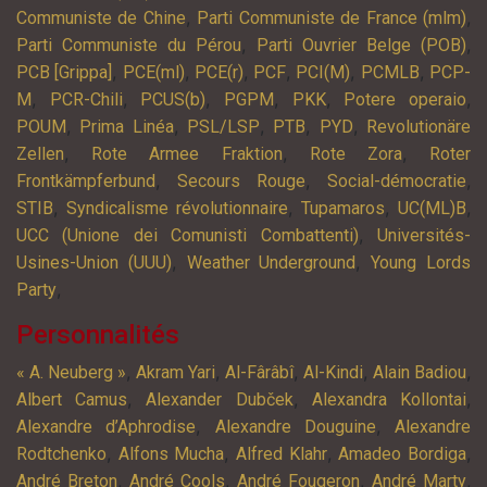
,
,
Communiste de Chine
Parti Communiste de France (mlm)
,
,
Parti Communiste du Pérou
Parti Ouvrier Belge (POB)
,
,
,
,
,
,
PCB [Grippa]
PCE(ml)
PCE(r)
PCF
PCI(M)
PCMLB
PCP-
,
,
,
,
,
,
M
PCR-Chili
PCUS(b)
PGPM
PKK
Potere operaio
,
,
,
,
,
POUM
Prima Linéa
PSL/LSP
PTB
PYD
Revolutionäre
,
,
,
Zellen
Rote Armee Fraktion
Rote Zora
Roter
,
,
,
Frontkämpferbund
Secours Rouge
Social-démocratie
,
,
,
,
STIB
Syndicalisme révolutionnaire
Tupamaros
UC(ML)B
,
UCC (Unione dei Comunisti Combattenti)
Universités-
,
,
Usines-Union (UUU)
Weather Underground
Young Lords
,
Party
Personnalités
,
,
,
,
,
« A. Neuberg »
Akram Yari
Al-Fârâbî
Al-Kindi
Alain Badiou
,
,
,
Albert Camus
Alexander Dubček
Alexandra Kollontai
,
,
Alexandre d’Aphrodise
Alexandre Douguine
Alexandre
,
,
,
,
Rodtchenko
Alfons Mucha
Alfred Klahr
Amadeo Bordiga
,
,
,
,
André Breton
André Cools
André Fougeron
André Marty