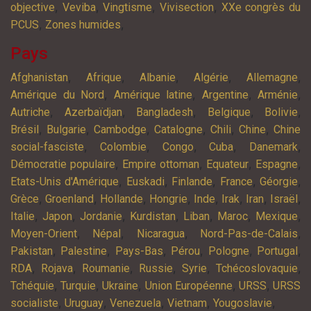
,
,
,
,
objective
Veviba
Vingtisme
Vivisection
XXe congrès du
,
,
PCUS
Zones humides
Pays
,
,
,
,
,
Afghanistan
Afrique
Albanie
Algérie
Allemagne
,
,
,
,
Amérique du Nord
Amérique latine
Argentine
Arménie
,
,
,
,
,
Autriche
Azerbaïdjan
Bangladesh
Belgique
Bolivie
,
,
,
,
,
,
Brésil
Bulgarie
Cambodge
Catalogne
Chili
Chine
Chine
,
,
,
,
,
social-fasciste
Colombie
Congo
Cuba
Danemark
,
,
,
,
Démocratie populaire
Empire ottoman
Equateur
Espagne
,
,
,
,
,
Etats-Unis d'Amérique
Euskadi
Finlande
France
Géorgie
,
,
,
,
,
,
,
,
Grèce
Groenland
Hollande
Hongrie
Inde
Irak
Iran
Israël
,
,
,
,
,
,
,
Italie
Japon
Jordanie
Kurdistan
Liban
Maroc
Mexique
,
,
,
,
Moyen-Orient
Népal
Nicaragua
Nord-Pas-de-Calais
,
,
,
,
,
,
Pakistan
Palestine
Pays-Bas
Pérou
Pologne
Portugal
,
,
,
,
,
,
RDA
Rojava
Roumanie
Russie
Syrie
Tchécoslovaquie
,
,
,
,
,
Tchéquie
Turquie
Ukraine
Union Européenne
URSS
URSS
,
,
,
,
,
socialiste
Uruguay
Venezuela
Vietnam
Yougoslavie