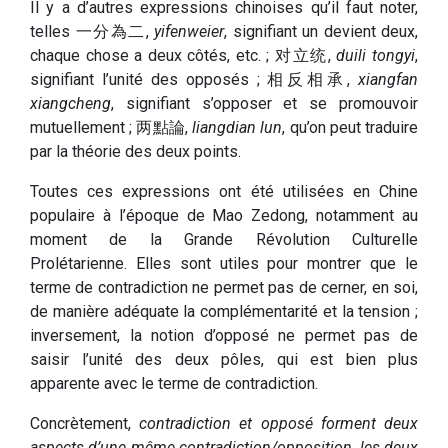
Il y a d’autres expressions chinoises qu’il faut noter,
telles 一分為二,
yifenweier
, signifiant un devient deux,
chaque chose a deux côtés, etc. ; 对立统,
duili tongyi
,
signifiant l’unité des opposés ; 相反相承,
xiangfan
xiangcheng
, signifiant s’opposer et se promouvoir
mutuellement ; 两點論,
liangdian lun
, qu’on peut traduire
par la théorie des deux points.
Toutes ces expressions ont été utilisées en Chine
populaire à l’époque de Mao Zedong, notamment au
moment de la Grande Révolution Culturelle
Prolétarienne. Elles sont utiles pour montrer que le
terme de contradiction ne permet pas de cerner, en soi,
de manière adéquate la complémentarité et la tension ;
inversement, la notion d’opposé ne permet pas de
saisir l’unité des deux pôles, qui est bien plus
apparente avec le terme de contradiction.
Concrètement,
contradiction et opposé forment deux
aspects d’une même contradiction/opposition, les deux