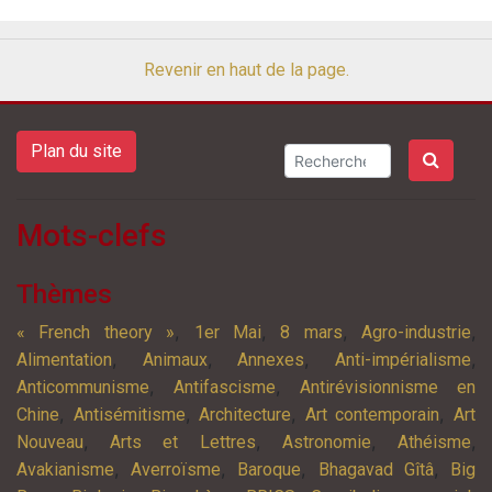
Revenir en haut de la page.
Plan du site
Mots-clefs
Thèmes
,
,
,
,
« French theory »
1er Mai
8 mars
Agro-industrie
,
,
,
,
Alimentation
Animaux
Annexes
Anti-impérialisme
,
,
Anticommunisme
Antifascisme
Antirévisionnisme en
,
,
,
,
Chine
Antisémitisme
Architecture
Art contemporain
Art
,
,
,
,
Nouveau
Arts et Lettres
Astronomie
Athéisme
,
,
,
,
Avakianisme
Averroïsme
Baroque
Bhagavad Gîtâ
Big