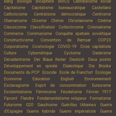
,
,
,
,
,
Bang
Biologie
Biosphère
BRICS
Cannibalisme social
,
,
,
Capitalisme
Capitalisme bureaucratique
Castellano
,
,
,
Catholicisme
Centralisme démocratique
Centrisme
,
,
,
,
,
Chamanisme
Chiisme
Chimie
Christianisme
Cinéma
,
,
,
,
Classicisme
Classification
Collectivisme
Colonialisme
,
,
,
Commerce
Communisme
Conquête spatiale soviétique
,
,
,
Constructivisme
Convention de Ramsar
COP23
,
,
,
,
Corporatisme
Cosmologie
COVID-19
Crise capitaliste
,
,
,
,
Culture
Cybernétique
Cyclisme
Dadaïsme
,
,
,
,
Décadentisme
Der Blaue Reiter
Deutsch
Deux points
,
,
,
Développement en spirale
Dialectique
Die Brücke
,
,
,
,
Documents du PCP
Ecocide
Ecole de Francfort
Ecologie
,
,
,
,
Economie
Education
English
Environnement
,
,
,
Esclavagisme
Esprit de consommation
Eurasisme
,
,
,
,
Existentialisme
Féminisme
Féodalisme
Février 1917
,
,
,
,
Fipronil
Flandre
Fondamentalisme religieux
Formalisme
,
,
,
,
Futurisme
G20
Gauchisme
Guérillas Urbaines
Guerre
,
,
,
d'Espagne
Guerre hybride
Guerre impérialiste
Guerre