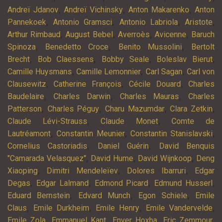
,
,
,
Andreï Jdanov
Andreï Vichinsky
Anton Makarenko
Anton
,
,
,
,
Pannekoek
Antonio Gramsci
Antonio Labriola
Aristote
,
,
,
,
Arthur Rimbaud
August Bebel
Averroès
Avicenne
Baruch
,
,
,
Spinoza
Benedetto Croce
Benito Mussolini
Bertolt
,
,
,
,
Brecht
Bob Claessens
Bobby Seale
Boleslav Bierut
,
,
,
Camille Huysmans
Camille Lemonnier
Carl Sagan
Carl von
,
,
,
Clausewitz
Catherine François
Cécile Douard
Charles
,
,
,
Baudelaire
Charles Darwin
Charles Mauras
Charles
,
,
,
,
Patterson
Charles Péguy
Charu Mazumdar
Clara Zetkin
,
,
Claude Lévi-Strauss
Claude Monet
Comte de
,
,
,
Lautréamont
Constantin Meunier
Constantin Stanislavski
,
,
Cornelius Castoriadis
Daniel Guérin
David Benquis
,
,
,
"Camarada Velasquez"
David Hume
David Wijnkoop
Deng
,
,
,
Xiaoping
Dimitri Mendeleïev
Dolores Ibarruri
Edgar
,
,
,
,
Degas
Edgar Lalmand
Edmond Picard
Edmund Husserl
,
,
,
Eduard Bernstein
Edvard Munch
Egon Schiele
Emile
,
,
,
,
Claus
Emile Durkheim
Emile Henry
Emile Vandervelde
,
,
,
,
Emile Zola
Emmanuel Kant
Enver Hoxha
Eric Zemmour