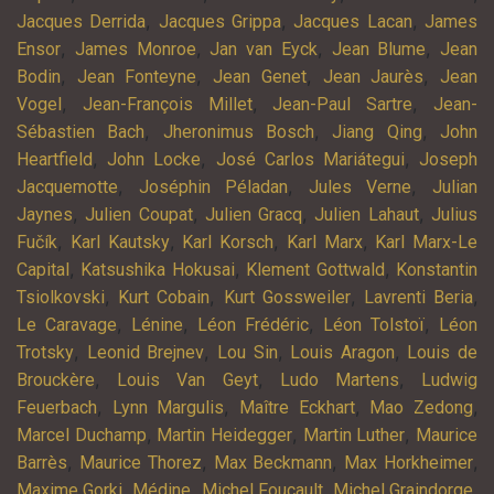
,
,
,
Jacques Derrida
Jacques Grippa
Jacques Lacan
James
,
,
,
,
Ensor
James Monroe
Jan van Eyck
Jean Blume
Jean
,
,
,
,
Bodin
Jean Fonteyne
Jean Genet
Jean Jaurès
Jean
,
,
,
Vogel
Jean-François Millet
Jean-Paul Sartre
Jean-
,
,
,
Sébastien Bach
Jheronimus Bosch
Jiang Qing
John
,
,
,
Heartfield
John Locke
José Carlos Mariátegui
Joseph
,
,
,
Jacquemotte
Joséphin Péladan
Jules Verne
Julian
,
,
,
,
Jaynes
Julien Coupat
Julien Gracq
Julien Lahaut
Julius
,
,
,
,
Fučík
Karl Kautsky
Karl Korsch
Karl Marx
Karl Marx-Le
,
,
,
Capital
Katsushika Hokusai
Klement Gottwald
Konstantin
,
,
,
,
Tsiolkovski
Kurt Cobain
Kurt Gossweiler
Lavrenti Beria
,
,
,
,
Le Caravage
Lénine
Léon Frédéric
Léon Tolstoï
Léon
,
,
,
,
Trotsky
Leonid Brejnev
Lou Sin
Louis Aragon
Louis de
,
,
,
Brouckère
Louis Van Geyt
Ludo Martens
Ludwig
,
,
,
,
Feuerbach
Lynn Margulis
Maître Eckhart
Mao Zedong
,
,
,
Marcel Duchamp
Martin Heidegger
Martin Luther
Maurice
,
,
,
,
Barrès
Maurice Thorez
Max Beckmann
Max Horkheimer
,
,
,
,
Maxime Gorki
Médine
Michel Foucault
Michel Graindorge