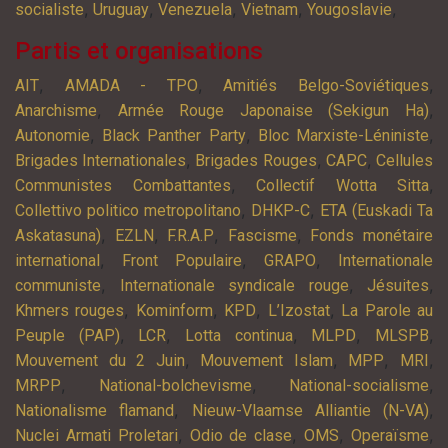
,
,
,
,
,
socialiste
Uruguay
Venezuela
Vietnam
Yougoslavie
Partis et organisations
,
,
,
AIT
AMADA - TPO
Amitiés Belgo-Soviétiques
,
,
Anarchisme
Armée Rouge Japonaise (Sekigun Ha)
,
,
,
Autonomie
Black Panther Party
Bloc Marxiste-Léniniste
,
,
,
Brigades Internationales
Brigades Rouges
CAPC
Cellules
,
,
Communistes Combattantes
Collectif Wotta Sitta
,
,
Collettivo politico metropolitano
DHKP-C
ETA (Euskadi Ta
,
,
,
,
Askatasuna)
EZLN
F.R.A.P
Fascisme
Fonds monétaire
,
,
,
international
Front Populaire
GRAPO
Internationale
,
,
,
communiste
Internationale syndicale rouge
Jésuites
,
,
,
,
Khmers rouges
Kominform
KPD
L’Izostat
La Parole au
,
,
,
,
,
Peuple (PAP)
LCR
Lotta continua
MLPD
MLSPB
,
,
,
,
Mouvement du 2 Juin
Mouvement Islam
MPP
MRI
,
,
,
MRPP
National-bolchevisme
National-socialisme
,
,
Nationalisme flamand
Nieuw-Vlaamse Alliantie (N-VA)
,
,
,
,
Nuclei Armati Proletari
Odio de clase
OMS
Operaïsme