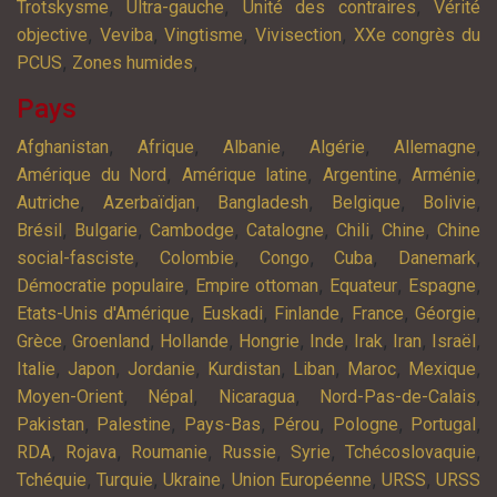
,
,
,
Trotskysme
Ultra-gauche
Unité des contraires
Vérité
,
,
,
,
objective
Veviba
Vingtisme
Vivisection
XXe congrès du
,
,
PCUS
Zones humides
Pays
,
,
,
,
,
Afghanistan
Afrique
Albanie
Algérie
Allemagne
,
,
,
,
Amérique du Nord
Amérique latine
Argentine
Arménie
,
,
,
,
,
Autriche
Azerbaïdjan
Bangladesh
Belgique
Bolivie
,
,
,
,
,
,
Brésil
Bulgarie
Cambodge
Catalogne
Chili
Chine
Chine
,
,
,
,
,
social-fasciste
Colombie
Congo
Cuba
Danemark
,
,
,
,
Démocratie populaire
Empire ottoman
Equateur
Espagne
,
,
,
,
,
Etats-Unis d'Amérique
Euskadi
Finlande
France
Géorgie
,
,
,
,
,
,
,
,
Grèce
Groenland
Hollande
Hongrie
Inde
Irak
Iran
Israël
,
,
,
,
,
,
,
Italie
Japon
Jordanie
Kurdistan
Liban
Maroc
Mexique
,
,
,
,
Moyen-Orient
Népal
Nicaragua
Nord-Pas-de-Calais
,
,
,
,
,
,
Pakistan
Palestine
Pays-Bas
Pérou
Pologne
Portugal
,
,
,
,
,
,
RDA
Rojava
Roumanie
Russie
Syrie
Tchécoslovaquie
,
,
,
,
,
Tchéquie
Turquie
Ukraine
Union Européenne
URSS
URSS