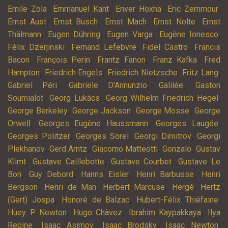
,
,
,
,
Emile Zola
Emmanuel Kant
Enver Hoxha
Eric Zemmour
,
,
,
,
Ernst Aust
Ernst Busch
Ernst Mach
Ernst Nolte
Ernst
,
,
,
,
Thälmann
Eugen Dühring
Eugen Varga
Eugène Ionesco
,
,
,
Félix Dzerjinski
Fernand Lefebvre
Fidel Castro
Francis
,
,
,
,
Bacon
François Perin
Frantz Fanon
Franz Kafka
Fred
,
,
,
,
Hampton
Friedrich Engels
Friedrich Nietzsche
Fritz Lang
,
,
,
Gabriel Péri
Gabriele D'Annunzio
Galilée
Gaston
,
,
,
Soumialot
Georg Lukács
Georg Wilhelm Friedrich Hegel
,
,
,
George Berkeley
George Jackson
George Mosse
George
,
,
,
Orwell
Georges Eugène Haussmann
Georges Laugée
,
,
,
Georges Politzer
Georges Sorel
Georgi Dimitrov
Georgi
,
,
,
,
Plekhanov
Gerd Arntz
Giacomo Matteotti
Gonzalo
Gustav
,
,
,
Klimt
Gustave Caillebotte
Gustave Courbet
Gustave Le
,
,
,
,
Bon
Guy Debord
Hanns Eisler
Henri Barbusse
Henri
,
,
,
,
Bergson
Henri de Man
Herbert Marcuse
Hergé
Hertz
,
,
,
(Gert) Jospa
Honoré de Balzac
Hubert-Félix Thiéfaine
,
,
,
Huey P. Newton
Hugo Chàvez
Ibrahim Kaypakkaya
Ilya
,
,
,
,
Repine
Isaac Asimov
Isaac Brodsky
Isaac Newton