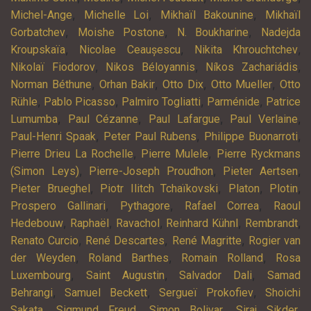
,
,
,
Michel-Ange
Michelle Loi
Mikhaïl Bakounine
Mikhaïl
,
,
,
Gorbatchev
Moishe Postone
N. Boukharine
Nadejda
,
,
,
Kroupskaïa
Nicolae Ceaușescu
Nikita Khrouchtchev
,
,
,
Nikolaï Fiodorov
Nikos Béloyannis
Níkos Zachariádis
,
,
,
,
Norman Béthune
Orhan Bakir
Otto Dix
Otto Mueller
Otto
,
,
,
,
Rühle
Pablo Picasso
Palmiro Togliatti
Parménide
Patrice
,
,
,
,
Lumumba
Paul Cézanne
Paul Lafargue
Paul Verlaine
,
,
,
Paul-Henri Spaak
Peter Paul Rubens
Philippe Buonarroti
,
,
Pierre Drieu La Rochelle
Pierre Mulele
Pierre Ryckmans
,
,
,
(Simon Leys)
Pierre-Joseph Proudhon
Pieter Aertsen
,
,
,
,
Pieter Brueghel
Piotr Ilitch Tchaïkovski
Platon
Plotin
,
,
,
Prospero Gallinari
Pythagore
Rafael Correa
Raoul
,
,
,
,
,
Hedebouw
Raphaël
Ravachol
Reinhard Kühnl
Rembrandt
,
,
,
Renato Curcio
René Descartes
René Magritte
Rogier van
,
,
,
der Weyden
Roland Barthes
Romain Rolland
Rosa
,
,
,
Luxembourg
Saint Augustin
Salvador Dali
Samad
,
,
,
Behrangi
Samuel Beckett
Sergueï Prokofiev
Shoichi
,
,
,
,
Sakata
Sigmund Freud
Simon Bolivar
Siraj Sikder