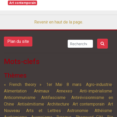
Art contemporain
Revenir en haut de la page.
Plan du site
Mots-clefs
Thèmes
,
,
,
,
« French theory »
1er Mai
8 mars
Agro-industrie
,
,
,
,
Alimentation
Animaux
Annexes
Anti-impérialisme
,
,
Anticommunisme
Antifascisme
Antirévisionnisme en
,
,
,
,
Chine
Antisémitisme
Architecture
Art contemporain
Art
,
,
,
,
Nouveau
Arts et Lettres
Astronomie
Athéisme