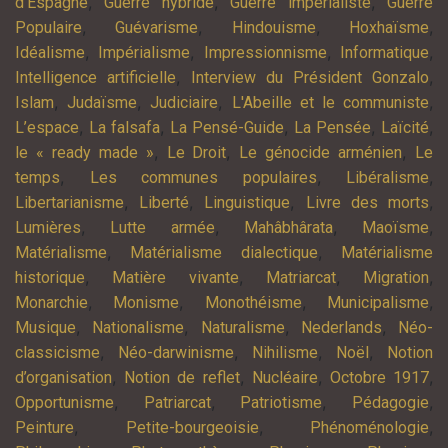
,
,
,
d'Espagne
Guerre hybride
Guerre impérialiste
Guerre
,
,
,
,
Populaire
Guévarisme
Hindouisme
Hoxhaïsme
,
,
,
,
Idéalisme
Impérialisme
Impressionnisme
Informatique
,
,
Intelligence artificielle
Interview du Président Gonzalo
,
,
,
,
Islam
Judaïsme
Judiciaire
L'Abeille et le communiste
,
,
,
,
,
L’espace
La falsafa
La Pensé-Guide
La Pensée
Laïcité
,
,
,
le « ready made »
Le Droit
Le génocide arménien
Le
,
,
,
temps
Les communes populaires
Libéralisme
,
,
,
,
Libertarianisme
Liberté
Linguistique
Livre des morts
,
,
,
,
Lumières
Lutte armée
Mahâbhârata
Maoïsme
,
,
Matérialisme
Matérialisme dialectique
Matérialisme
,
,
,
,
historique
Matière vivante
Matriarcat
Migration
,
,
,
,
Monarchie
Monisme
Monothéisme
Municipalisme
,
,
,
,
Musique
Nationalisme
Naturalisme
Nederlands
Néo-
,
,
,
,
classicisme
Néo-darwinisme
Nihilisme
Noël
Notion
,
,
,
,
d’organisation
Notion de reflet
Nucléaire
Octobre 1917
,
,
,
,
Opportunisme
Patriarcat
Patriotisme
Pédagogie
,
,
,
Peinture
Petite-bourgeoisie
Phénoménologie