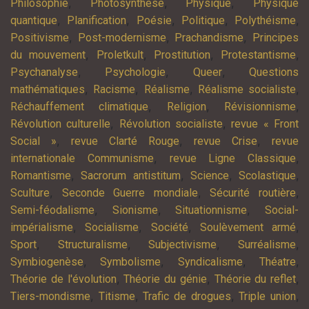
,
,
,
Philosophie
Photosynthèse
Physique
Physique
,
,
,
,
,
quantique
Planification
Poésie
Politique
Polythéisme
,
,
,
Positivisme
Post-modernisme
Prachandisme
Principes
,
,
,
,
du mouvement
Proletkult
Prostitution
Protestantisme
,
,
,
Psychanalyse
Psychologie
Queer
Questions
,
,
,
,
mathématiques
Racisme
Réalisme
Réalisme socialiste
,
,
,
Réchauffement climatique
Religion
Révisionnisme
,
,
Révolution culturelle
Révolution socialiste
revue « Front
,
,
,
Social »
revue Clarté Rouge
revue Crise
revue
,
,
internationale Communisme
revue Ligne Classique
,
,
,
,
Romantisme
Sacrorum antistitum
Science
Scolastique
,
,
,
Sculture
Seconde Guerre mondiale
Sécurité routière
,
,
,
Semi-féodalisme
Sionisme
Situationnisme
Social-
,
,
,
,
impérialisme
Socialisme
Société
Soulèvement armé
,
,
,
,
Sport
Structuralisme
Subjectivisme
Surréalisme
,
,
,
,
Symbiogenèse
Symbolisme
Syndicalisme
Théatre
,
,
,
Théorie de l'évolution
Théorie du génie
Théorie du reflet
,
,
,
,
Tiers-mondisme
Titisme
Trafic de drogues
Triple union