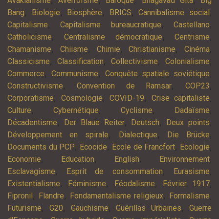
,
,
,
,
Avakianisme
Averroïsme
Baroque
Bhagavad Gîtâ
Big
,
,
,
,
,
Bang
Biologie
Biosphère
BRICS
Cannibalisme social
,
,
,
Capitalisme
Capitalisme bureaucratique
Castellano
,
,
,
Catholicisme
Centralisme démocratique
Centrisme
,
,
,
,
,
Chamanisme
Chiisme
Chimie
Christianisme
Cinéma
,
,
,
,
Classicisme
Classification
Collectivisme
Colonialisme
,
,
,
Commerce
Communisme
Conquête spatiale soviétique
,
,
,
Constructivisme
Convention de Ramsar
COP23
,
,
,
,
Corporatisme
Cosmologie
COVID-19
Crise capitaliste
,
,
,
,
Culture
Cybernétique
Cyclisme
Dadaïsme
,
,
,
,
Décadentisme
Der Blaue Reiter
Deutsch
Deux points
,
,
,
Développement en spirale
Dialectique
Die Brücke
,
,
,
,
Documents du PCP
Ecocide
Ecole de Francfort
Ecologie
,
,
,
,
Economie
Education
English
Environnement
,
,
,
Esclavagisme
Esprit de consommation
Eurasisme
,
,
,
,
Existentialisme
Féminisme
Féodalisme
Février 1917
,
,
,
,
Fipronil
Flandre
Fondamentalisme religieux
Formalisme
,
,
,
,
Futurisme
G20
Gauchisme
Guérillas Urbaines
Guerre