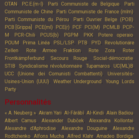
,
,
,
OTAN
P.C.E.(m-l)
Parti Communiste de Belgique
Parti
,
,
Communiste de Chine
Parti Communiste de France (mlm)
,
,
Parti Communiste du Pérou
Parti Ouvrier Belge (POB)
,
,
,
,
,
,
PCB [Grippa]
PCE(ml)
PCE(r)
PCF
PCI(M)
PCMLB
PCP-
,
,
,
,
,
,
M
PCR-Chili
PCUS(b)
PGPM
PKK
Potere operaio
,
,
,
,
,
POUM
Prima Linéa
PSL/LSP
PTB
PYD
Revolutionäre
,
,
,
Zellen
Rote Armee Fraktion
Rote Zora
Roter
,
,
,
Frontkämpferbund
Secours Rouge
Social-démocratie
,
,
,
,
STIB
Syndicalisme révolutionnaire
Tupamaros
UC(ML)B
,
UCC (Unione dei Comunisti Combattenti)
Universités-
,
,
Usines-Union (UUU)
Weather Underground
Young Lords
,
Party
Personnalités
,
,
,
,
,
« A. Neuberg »
Akram Yari
Al-Fârâbî
Al-Kindi
Alain Badiou
,
,
,
Albert Camus
Alexander Dubček
Alexandra Kollontai
,
,
Alexandre d’Aphrodise
Alexandre Douguine
Alexandre
,
,
,
,
Rodtchenko
Alfons Mucha
Alfred Klahr
Amadeo Bordiga