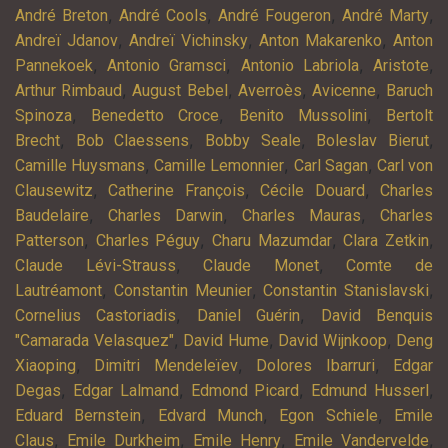
,
,
,
,
André Breton
André Cools
André Fougeron
André Marty
,
,
,
Andreï Jdanov
Andreï Vichinsky
Anton Makarenko
Anton
,
,
,
,
Pannekoek
Antonio Gramsci
Antonio Labriola
Aristote
,
,
,
,
Arthur Rimbaud
August Bebel
Averroès
Avicenne
Baruch
,
,
,
Spinoza
Benedetto Croce
Benito Mussolini
Bertolt
,
,
,
,
Brecht
Bob Claessens
Bobby Seale
Boleslav Bierut
,
,
,
Camille Huysmans
Camille Lemonnier
Carl Sagan
Carl von
,
,
,
Clausewitz
Catherine François
Cécile Douard
Charles
,
,
,
Baudelaire
Charles Darwin
Charles Mauras
Charles
,
,
,
,
Patterson
Charles Péguy
Charu Mazumdar
Clara Zetkin
,
,
Claude Lévi-Strauss
Claude Monet
Comte de
,
,
,
Lautréamont
Constantin Meunier
Constantin Stanislavski
,
,
Cornelius Castoriadis
Daniel Guérin
David Benquis
,
,
,
"Camarada Velasquez"
David Hume
David Wijnkoop
Deng
,
,
,
Xiaoping
Dimitri Mendeleïev
Dolores Ibarruri
Edgar
,
,
,
,
Degas
Edgar Lalmand
Edmond Picard
Edmund Husserl
,
,
,
Eduard Bernstein
Edvard Munch
Egon Schiele
Emile
,
,
,
,
Claus
Emile Durkheim
Emile Henry
Emile Vandervelde