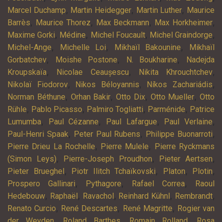
,
,
,
Marcel Duchamp
Martin Heidegger
Martin Luther
Maurice
,
,
,
,
Barrès
Maurice Thorez
Max Beckmann
Max Horkheimer
,
,
,
,
Maxime Gorki
Médine
Michel Foucault
Michel Graindorge
,
,
,
Michel-Ange
Michelle Loi
Mikhaïl Bakounine
Mikhaïl
,
,
,
Gorbatchev
Moishe Postone
N. Boukharine
Nadejda
,
,
,
Kroupskaïa
Nicolae Ceaușescu
Nikita Khrouchtchev
,
,
,
Nikolaï Fiodorov
Nikos Béloyannis
Níkos Zachariádis
,
,
,
,
Norman Béthune
Orhan Bakir
Otto Dix
Otto Mueller
Otto
,
,
,
,
Rühle
Pablo Picasso
Palmiro Togliatti
Parménide
Patrice
,
,
,
,
Lumumba
Paul Cézanne
Paul Lafargue
Paul Verlaine
,
,
,
Paul-Henri Spaak
Peter Paul Rubens
Philippe Buonarroti
,
,
Pierre Drieu La Rochelle
Pierre Mulele
Pierre Ryckmans
,
,
,
(Simon Leys)
Pierre-Joseph Proudhon
Pieter Aertsen
,
,
,
,
Pieter Brueghel
Piotr Ilitch Tchaïkovski
Platon
Plotin
,
,
,
Prospero Gallinari
Pythagore
Rafael Correa
Raoul
,
,
,
,
,
Hedebouw
Raphaël
Ravachol
Reinhard Kühnl
Rembrandt
,
,
,
Renato Curcio
René Descartes
René Magritte
Rogier van
,
,
,
der Weyden
Roland Barthes
Romain Rolland
Rosa