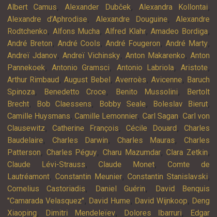
,
,
,
Albert Camus
Alexander Dubček
Alexandra Kollontai
,
,
Alexandre d’Aphrodise
Alexandre Douguine
Alexandre
,
,
,
,
Rodtchenko
Alfons Mucha
Alfred Klahr
Amadeo Bordiga
,
,
,
,
André Breton
André Cools
André Fougeron
André Marty
,
,
,
Andreï Jdanov
Andreï Vichinsky
Anton Makarenko
Anton
,
,
,
,
Pannekoek
Antonio Gramsci
Antonio Labriola
Aristote
,
,
,
,
Arthur Rimbaud
August Bebel
Averroès
Avicenne
Baruch
,
,
,
Spinoza
Benedetto Croce
Benito Mussolini
Bertolt
,
,
,
,
Brecht
Bob Claessens
Bobby Seale
Boleslav Bierut
,
,
,
Camille Huysmans
Camille Lemonnier
Carl Sagan
Carl von
,
,
,
Clausewitz
Catherine François
Cécile Douard
Charles
,
,
,
Baudelaire
Charles Darwin
Charles Mauras
Charles
,
,
,
,
Patterson
Charles Péguy
Charu Mazumdar
Clara Zetkin
,
,
Claude Lévi-Strauss
Claude Monet
Comte de
,
,
,
Lautréamont
Constantin Meunier
Constantin Stanislavski
,
,
Cornelius Castoriadis
Daniel Guérin
David Benquis
,
,
,
"Camarada Velasquez"
David Hume
David Wijnkoop
Deng
,
,
,
Xiaoping
Dimitri Mendeleïev
Dolores Ibarruri
Edgar