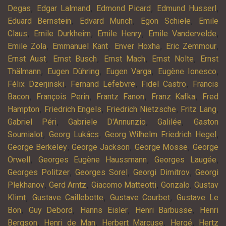
,
,
,
,
Degas
Edgar Lalmand
Edmond Picard
Edmund Husserl
,
,
,
Eduard Bernstein
Edvard Munch
Egon Schiele
Emile
,
,
,
,
Claus
Emile Durkheim
Emile Henry
Emile Vandervelde
,
,
,
,
Emile Zola
Emmanuel Kant
Enver Hoxha
Eric Zemmour
,
,
,
,
Ernst Aust
Ernst Busch
Ernst Mach
Ernst Nolte
Ernst
,
,
,
,
Thälmann
Eugen Dühring
Eugen Varga
Eugène Ionesco
,
,
,
Félix Dzerjinski
Fernand Lefebvre
Fidel Castro
Francis
,
,
,
,
Bacon
François Perin
Frantz Fanon
Franz Kafka
Fred
,
,
,
,
Hampton
Friedrich Engels
Friedrich Nietzsche
Fritz Lang
,
,
,
Gabriel Péri
Gabriele D'Annunzio
Galilée
Gaston
,
,
,
Soumialot
Georg Lukács
Georg Wilhelm Friedrich Hegel
,
,
,
George Berkeley
George Jackson
George Mosse
George
,
,
,
Orwell
Georges Eugène Haussmann
Georges Laugée
,
,
,
Georges Politzer
Georges Sorel
Georgi Dimitrov
Georgi
,
,
,
,
Plekhanov
Gerd Arntz
Giacomo Matteotti
Gonzalo
Gustav
,
,
,
Klimt
Gustave Caillebotte
Gustave Courbet
Gustave Le
,
,
,
,
Bon
Guy Debord
Hanns Eisler
Henri Barbusse
Henri
,
,
,
,
Bergson
Henri de Man
Herbert Marcuse
Hergé
Hertz