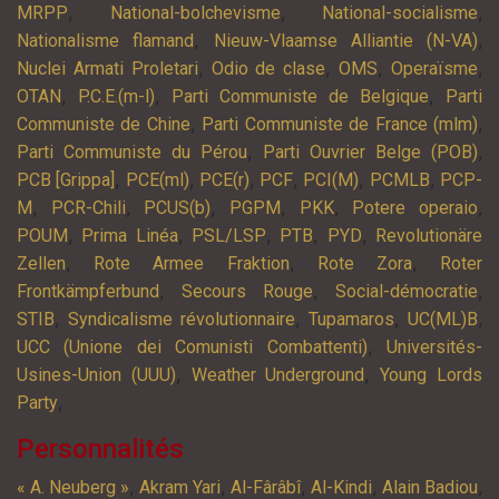
,
,
,
MRPP
National-bolchevisme
National-socialisme
,
,
Nationalisme flamand
Nieuw-Vlaamse Alliantie (N-VA)
,
,
,
,
Nuclei Armati Proletari
Odio de clase
OMS
Operaïsme
,
,
,
OTAN
P.C.E.(m-l)
Parti Communiste de Belgique
Parti
,
,
Communiste de Chine
Parti Communiste de France (mlm)
,
,
Parti Communiste du Pérou
Parti Ouvrier Belge (POB)
,
,
,
,
,
,
PCB [Grippa]
PCE(ml)
PCE(r)
PCF
PCI(M)
PCMLB
PCP-
,
,
,
,
,
,
M
PCR-Chili
PCUS(b)
PGPM
PKK
Potere operaio
,
,
,
,
,
POUM
Prima Linéa
PSL/LSP
PTB
PYD
Revolutionäre
,
,
,
Zellen
Rote Armee Fraktion
Rote Zora
Roter
,
,
,
Frontkämpferbund
Secours Rouge
Social-démocratie
,
,
,
,
STIB
Syndicalisme révolutionnaire
Tupamaros
UC(ML)B
,
UCC (Unione dei Comunisti Combattenti)
Universités-
,
,
Usines-Union (UUU)
Weather Underground
Young Lords
,
Party
Personnalités
,
,
,
,
,
« A. Neuberg »
Akram Yari
Al-Fârâbî
Al-Kindi
Alain Badiou