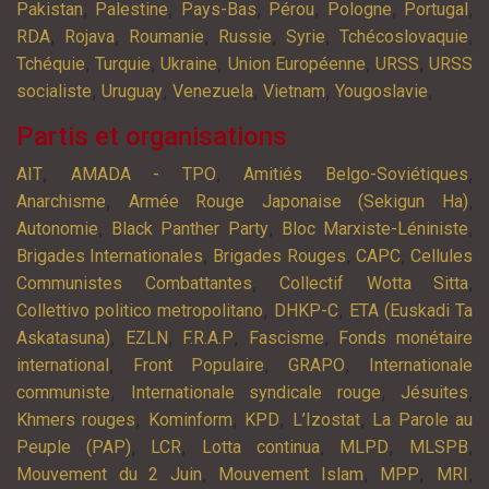
,
,
,
,
,
,
Pakistan
Palestine
Pays-Bas
Pérou
Pologne
Portugal
,
,
,
,
,
,
RDA
Rojava
Roumanie
Russie
Syrie
Tchécoslovaquie
,
,
,
,
,
Tchéquie
Turquie
Ukraine
Union Européenne
URSS
URSS
,
,
,
,
,
socialiste
Uruguay
Venezuela
Vietnam
Yougoslavie
Partis et organisations
,
,
,
AIT
AMADA - TPO
Amitiés Belgo-Soviétiques
,
,
Anarchisme
Armée Rouge Japonaise (Sekigun Ha)
,
,
,
Autonomie
Black Panther Party
Bloc Marxiste-Léniniste
,
,
,
Brigades Internationales
Brigades Rouges
CAPC
Cellules
,
,
Communistes Combattantes
Collectif Wotta Sitta
,
,
Collettivo politico metropolitano
DHKP-C
ETA (Euskadi Ta
,
,
,
,
Askatasuna)
EZLN
F.R.A.P
Fascisme
Fonds monétaire
,
,
,
international
Front Populaire
GRAPO
Internationale
,
,
,
communiste
Internationale syndicale rouge
Jésuites
,
,
,
,
Khmers rouges
Kominform
KPD
L’Izostat
La Parole au
,
,
,
,
,
Peuple (PAP)
LCR
Lotta continua
MLPD
MLSPB
,
,
,
,
Mouvement du 2 Juin
Mouvement Islam
MPP
MRI