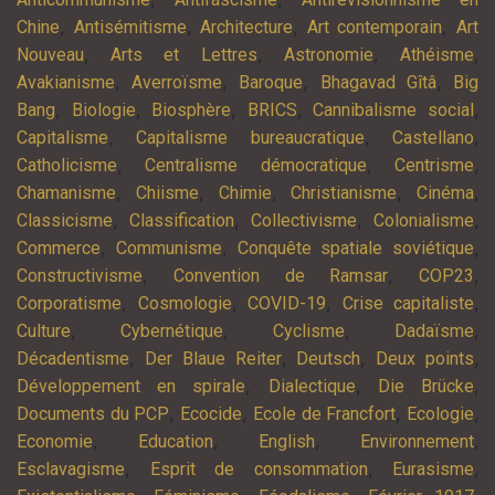
,
,
,
,
Chine
Antisémitisme
Architecture
Art contemporain
Art
,
,
,
,
Nouveau
Arts et Lettres
Astronomie
Athéisme
,
,
,
,
Avakianisme
Averroïsme
Baroque
Bhagavad Gîtâ
Big
,
,
,
,
,
Bang
Biologie
Biosphère
BRICS
Cannibalisme social
,
,
,
Capitalisme
Capitalisme bureaucratique
Castellano
,
,
,
Catholicisme
Centralisme démocratique
Centrisme
,
,
,
,
,
Chamanisme
Chiisme
Chimie
Christianisme
Cinéma
,
,
,
,
Classicisme
Classification
Collectivisme
Colonialisme
,
,
,
Commerce
Communisme
Conquête spatiale soviétique
,
,
,
Constructivisme
Convention de Ramsar
COP23
,
,
,
,
Corporatisme
Cosmologie
COVID-19
Crise capitaliste
,
,
,
,
Culture
Cybernétique
Cyclisme
Dadaïsme
,
,
,
,
Décadentisme
Der Blaue Reiter
Deutsch
Deux points
,
,
,
Développement en spirale
Dialectique
Die Brücke
,
,
,
,
Documents du PCP
Ecocide
Ecole de Francfort
Ecologie
,
,
,
,
Economie
Education
English
Environnement
,
,
,
Esclavagisme
Esprit de consommation
Eurasisme