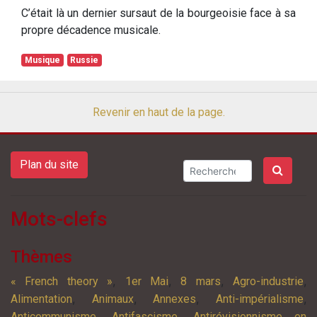
C’était là un dernier sursaut de la bourgeoisie face à sa
propre décadence musicale.
Musique
Russie
Revenir en haut de la page.
Plan du site
Mots-clefs
Thèmes
,
,
,
,
« French theory »
1er Mai
8 mars
Agro-industrie
,
,
,
,
Alimentation
Animaux
Annexes
Anti-impérialisme
,
,
Anticommunisme
Antifascisme
Antirévisionnisme en