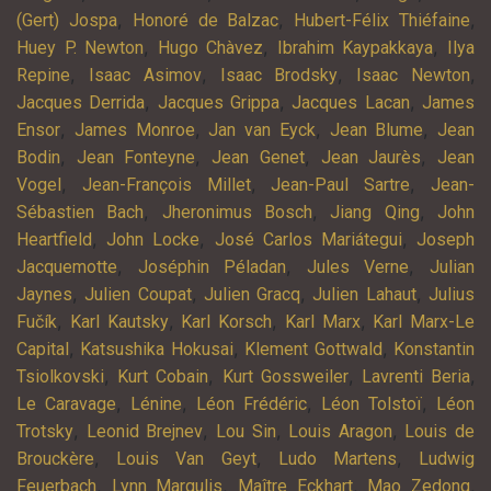
,
,
,
(Gert) Jospa
Honoré de Balzac
Hubert-Félix Thiéfaine
,
,
,
Huey P. Newton
Hugo Chàvez
Ibrahim Kaypakkaya
Ilya
,
,
,
,
Repine
Isaac Asimov
Isaac Brodsky
Isaac Newton
,
,
,
Jacques Derrida
Jacques Grippa
Jacques Lacan
James
,
,
,
,
Ensor
James Monroe
Jan van Eyck
Jean Blume
Jean
,
,
,
,
Bodin
Jean Fonteyne
Jean Genet
Jean Jaurès
Jean
,
,
,
Vogel
Jean-François Millet
Jean-Paul Sartre
Jean-
,
,
,
Sébastien Bach
Jheronimus Bosch
Jiang Qing
John
,
,
,
Heartfield
John Locke
José Carlos Mariátegui
Joseph
,
,
,
Jacquemotte
Joséphin Péladan
Jules Verne
Julian
,
,
,
,
Jaynes
Julien Coupat
Julien Gracq
Julien Lahaut
Julius
,
,
,
,
Fučík
Karl Kautsky
Karl Korsch
Karl Marx
Karl Marx-Le
,
,
,
Capital
Katsushika Hokusai
Klement Gottwald
Konstantin
,
,
,
,
Tsiolkovski
Kurt Cobain
Kurt Gossweiler
Lavrenti Beria
,
,
,
,
Le Caravage
Lénine
Léon Frédéric
Léon Tolstoï
Léon
,
,
,
,
Trotsky
Leonid Brejnev
Lou Sin
Louis Aragon
Louis de
,
,
,
Brouckère
Louis Van Geyt
Ludo Martens
Ludwig
,
,
,
,
Feuerbach
Lynn Margulis
Maître Eckhart
Mao Zedong