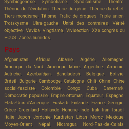
,
,
,
,
Symbiogenèse
Symbolisme
Syndicalisme
Théatre
,
,
,
Théorie de l'évolution
Théorie du génie
Théorie du reflet
,
,
,
,
Tiers-mondisme
Titisme
Trafic de drogues
Triple union
,
,
,
Trotskysme
Ultra-gauche
Unité des contraires
Vérité
,
,
,
,
objective
Veviba
Vingtisme
Vivisection
XXe congrès du
,
,
PCUS
Zones humides
Pays
,
,
,
,
,
Afghanistan
Afrique
Albanie
Algérie
Allemagne
,
,
,
,
Amérique du Nord
Amérique latine
Argentine
Arménie
,
,
,
,
,
Autriche
Azerbaïdjan
Bangladesh
Belgique
Bolivie
,
,
,
,
,
,
Brésil
Bulgarie
Cambodge
Catalogne
Chili
Chine
Chine
,
,
,
,
,
social-fasciste
Colombie
Congo
Cuba
Danemark
,
,
,
,
Démocratie populaire
Empire ottoman
Equateur
Espagne
,
,
,
,
,
Etats-Unis d'Amérique
Euskadi
Finlande
France
Géorgie
,
,
,
,
,
,
,
,
Grèce
Groenland
Hollande
Hongrie
Inde
Irak
Iran
Israël
,
,
,
,
,
,
,
Italie
Japon
Jordanie
Kurdistan
Liban
Maroc
Mexique
,
,
,
,
Moyen-Orient
Népal
Nicaragua
Nord-Pas-de-Calais