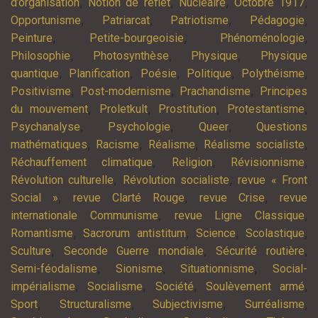
,
,
,
,
d’organisation
Notion de reflet
Nucléaire
Octobre 1917
,
,
,
,
Opportunisme
Patriarcat
Patriotisme
Pédagogie
,
,
,
Peinture
Petite-bourgeoisie
Phénoménologie
,
,
,
Philosophie
Photosynthèse
Physique
Physique
,
,
,
,
,
quantique
Planification
Poésie
Politique
Polythéisme
,
,
,
Positivisme
Post-modernisme
Prachandisme
Principes
,
,
,
,
du mouvement
Proletkult
Prostitution
Protestantisme
,
,
,
Psychanalyse
Psychologie
Queer
Questions
,
,
,
,
mathématiques
Racisme
Réalisme
Réalisme socialiste
,
,
,
Réchauffement climatique
Religion
Révisionnisme
,
,
Révolution culturelle
Révolution socialiste
revue « Front
,
,
,
Social »
revue Clarté Rouge
revue Crise
revue
,
,
internationale Communisme
revue Ligne Classique
,
,
,
,
Romantisme
Sacrorum antistitum
Science
Scolastique
,
,
,
Sculture
Seconde Guerre mondiale
Sécurité routière
,
,
,
Semi-féodalisme
Sionisme
Situationnisme
Social-
,
,
,
,
impérialisme
Socialisme
Société
Soulèvement armé
,
,
,
,
Sport
Structuralisme
Subjectivisme
Surréalisme