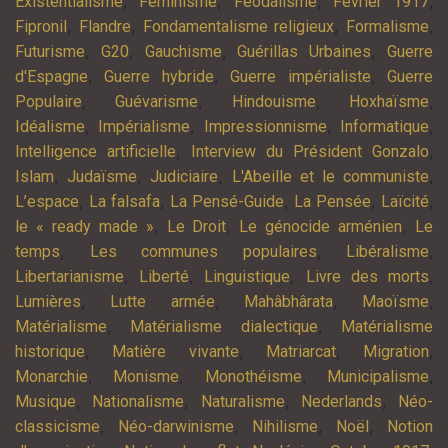
,
,
,
,
Existentialisme
Féminisme
Féodalisme
Février 1917
,
,
,
,
Fipronil
Flandre
Fondamentalisme religieux
Formalisme
,
,
,
,
Futurisme
G20
Gauchisme
Guérillas Urbaines
Guerre
,
,
,
d'Espagne
Guerre hybride
Guerre impérialiste
Guerre
,
,
,
,
Populaire
Guévarisme
Hindouisme
Hoxhaïsme
,
,
,
,
Idéalisme
Impérialisme
Impressionnisme
Informatique
,
,
Intelligence artificielle
Interview du Président Gonzalo
,
,
,
,
Islam
Judaïsme
Judiciaire
L'Abeille et le communiste
,
,
,
,
,
L’espace
La falsafa
La Pensé-Guide
La Pensée
Laïcité
,
,
,
le « ready made »
Le Droit
Le génocide arménien
Le
,
,
,
temps
Les communes populaires
Libéralisme
,
,
,
,
Libertarianisme
Liberté
Linguistique
Livre des morts
,
,
,
,
Lumières
Lutte armée
Mahâbhârata
Maoïsme
,
,
Matérialisme
Matérialisme dialectique
Matérialisme
,
,
,
,
historique
Matière vivante
Matriarcat
Migration
,
,
,
,
Monarchie
Monisme
Monothéisme
Municipalisme
,
,
,
,
Musique
Nationalisme
Naturalisme
Nederlands
Néo-
,
,
,
,
classicisme
Néo-darwinisme
Nihilisme
Noël
Notion