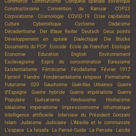
,
,
,
Commerce
Communisme
Conquête spatiale soviétique
,
,
,
Constructivisme
Convention de Ramsar
COP23
,
,
,
,
Corporatisme
Cosmologie
COVID-19
Crise capitaliste
,
,
,
,
Culture
Cybernétique
Cyclisme
Dadaïsme
,
,
,
,
Décadentisme
Der Blaue Reiter
Deutsch
Deux points
,
,
,
Développement en spirale
Dialectique
Die Brücke
,
,
,
,
Documents du PCP
Ecocide
Ecole de Francfort
Ecologie
,
,
,
,
Economie
Education
English
Environnement
,
,
,
Esclavagisme
Esprit de consommation
Eurasisme
,
,
,
,
Existentialisme
Féminisme
Féodalisme
Février 1917
,
,
,
,
Fipronil
Flandre
Fondamentalisme religieux
Formalisme
,
,
,
,
Futurisme
G20
Gauchisme
Guérillas Urbaines
Guerre
,
,
,
d'Espagne
Guerre hybride
Guerre impérialiste
Guerre
,
,
,
,
Populaire
Guévarisme
Hindouisme
Hoxhaïsme
,
,
,
,
Idéalisme
Impérialisme
Impressionnisme
Informatique
,
,
Intelligence artificielle
Interview du Président Gonzalo
,
,
,
,
Islam
Judaïsme
Judiciaire
L'Abeille et le communiste
,
,
,
,
,
L’espace
La falsafa
La Pensé-Guide
La Pensée
Laïcité