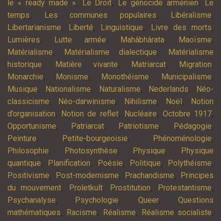
,
,
,
le « ready made »
Le Droit
Le génocide arménien
Le
,
,
,
temps
Les communes populaires
Libéralisme
,
,
,
,
Libertarianisme
Liberté
Linguistique
Livre des morts
,
,
,
,
Lumières
Lutte armée
Mahâbhârata
Maoïsme
,
,
Matérialisme
Matérialisme dialectique
Matérialisme
,
,
,
,
historique
Matière vivante
Matriarcat
Migration
,
,
,
,
Monarchie
Monisme
Monothéisme
Municipalisme
,
,
,
,
Musique
Nationalisme
Naturalisme
Nederlands
Néo-
,
,
,
,
classicisme
Néo-darwinisme
Nihilisme
Noël
Notion
,
,
,
,
d’organisation
Notion de reflet
Nucléaire
Octobre 1917
,
,
,
,
Opportunisme
Patriarcat
Patriotisme
Pédagogie
,
,
,
Peinture
Petite-bourgeoisie
Phénoménologie
,
,
,
Philosophie
Photosynthèse
Physique
Physique
,
,
,
,
,
quantique
Planification
Poésie
Politique
Polythéisme
,
,
,
Positivisme
Post-modernisme
Prachandisme
Principes
,
,
,
,
du mouvement
Proletkult
Prostitution
Protestantisme
,
,
,
Psychanalyse
Psychologie
Queer
Questions
,
,
,
,
mathématiques
Racisme
Réalisme
Réalisme socialiste