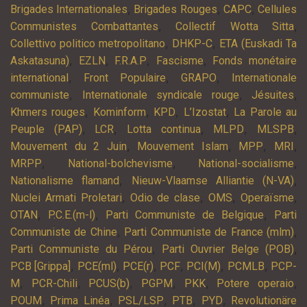
,
,
,
Brigades Internationales
Brigades Rouges
CAPC
Cellules
,
,
Communistes Combattantes
Collectif Wotta Sitta
,
,
Collettivo politico metropolitano
DHKP-C
ETA (Euskadi Ta
,
,
,
,
Askatasuna)
EZLN
F.R.A.P
Fascisme
Fonds monétaire
,
,
,
international
Front Populaire
GRAPO
Internationale
,
,
,
communiste
Internationale syndicale rouge
Jésuites
,
,
,
,
Khmers rouges
Kominform
KPD
L’Izostat
La Parole au
,
,
,
,
,
Peuple (PAP)
LCR
Lotta continua
MLPD
MLSPB
,
,
,
,
Mouvement du 2 Juin
Mouvement Islam
MPP
MRI
,
,
,
MRPP
National-bolchevisme
National-socialisme
,
,
Nationalisme flamand
Nieuw-Vlaamse Alliantie (N-VA)
,
,
,
,
Nuclei Armati Proletari
Odio de clase
OMS
Operaïsme
,
,
,
OTAN
P.C.E.(m-l)
Parti Communiste de Belgique
Parti
,
,
Communiste de Chine
Parti Communiste de France (mlm)
,
,
Parti Communiste du Pérou
Parti Ouvrier Belge (POB)
,
,
,
,
,
,
PCB [Grippa]
PCE(ml)
PCE(r)
PCF
PCI(M)
PCMLB
PCP-
,
,
,
,
,
,
M
PCR-Chili
PCUS(b)
PGPM
PKK
Potere operaio
,
,
,
,
,
POUM
Prima Linéa
PSL/LSP
PTB
PYD
Revolutionäre