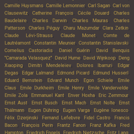
,
,
,
Camille Huysmans
Camille Lemonnier
Carl Sagan
Carl von
,
,
,
Clausewitz
Catherine François
Cécile Douard
Charles
,
,
,
Baudelaire
Charles Darwin
Charles Mauras
Charles
,
,
,
,
Patterson
Charles Péguy
Charu Mazumdar
Clara Zetkin
,
,
Claude Lévi-Strauss
Claude Monet
Comte de
,
,
,
Lautréamont
Constantin Meunier
Constantin Stanislavski
,
,
Cornelius Castoriadis
Daniel Guérin
David Benquis
,
,
,
"Camarada Velasquez"
David Hume
David Wijnkoop
Deng
,
,
,
Xiaoping
Dimitri Mendeleïev
Dolores Ibarruri
Edgar
,
,
,
,
Degas
Edgar Lalmand
Edmond Picard
Edmund Husserl
,
,
,
Eduard Bernstein
Edvard Munch
Egon Schiele
Emile
,
,
,
,
Claus
Emile Durkheim
Emile Henry
Emile Vandervelde
,
,
,
,
Emile Zola
Emmanuel Kant
Enver Hoxha
Eric Zemmour
,
,
,
,
Ernst Aust
Ernst Busch
Ernst Mach
Ernst Nolte
Ernst
,
,
,
,
Thälmann
Eugen Dühring
Eugen Varga
Eugène Ionesco
,
,
,
Félix Dzerjinski
Fernand Lefebvre
Fidel Castro
Francis
,
,
,
,
Bacon
François Perin
Frantz Fanon
Franz Kafka
Fred
,
,
,
,
Hampton
Friedrich Engels
Friedrich Nietzsche
Fritz Lang