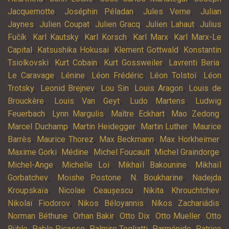
,
,
,
Jacquemotte
Joséphin Péladan
Jules Verne
Julian
,
,
,
,
Jaynes
Julien Coupat
Julien Gracq
Julien Lahaut
Julius
,
,
,
,
Fučík
Karl Kautsky
Karl Korsch
Karl Marx
Karl Marx-Le
,
,
,
Capital
Katsushika Hokusai
Klement Gottwald
Konstantin
,
,
,
,
Tsiolkovski
Kurt Cobain
Kurt Gossweiler
Lavrenti Beria
,
,
,
,
Le Caravage
Lénine
Léon Frédéric
Léon Tolstoï
Léon
,
,
,
,
Trotsky
Leonid Brejnev
Lou Sin
Louis Aragon
Louis de
,
,
,
Brouckère
Louis Van Geyt
Ludo Martens
Ludwig
,
,
,
,
Feuerbach
Lynn Margulis
Maître Eckhart
Mao Zedong
,
,
,
Marcel Duchamp
Martin Heidegger
Martin Luther
Maurice
,
,
,
,
Barrès
Maurice Thorez
Max Beckmann
Max Horkheimer
,
,
,
,
Maxime Gorki
Médine
Michel Foucault
Michel Graindorge
,
,
,
Michel-Ange
Michelle Loi
Mikhaïl Bakounine
Mikhaïl
,
,
,
Gorbatchev
Moishe Postone
N. Boukharine
Nadejda
,
,
,
Kroupskaïa
Nicolae Ceaușescu
Nikita Khrouchtchev
,
,
,
Nikolaï Fiodorov
Nikos Béloyannis
Níkos Zachariádis
,
,
,
,
Norman Béthune
Orhan Bakir
Otto Dix
Otto Mueller
Otto
,
,
,
,
Rühle
Pablo Picasso
Palmiro Togliatti
Parménide
Patrice