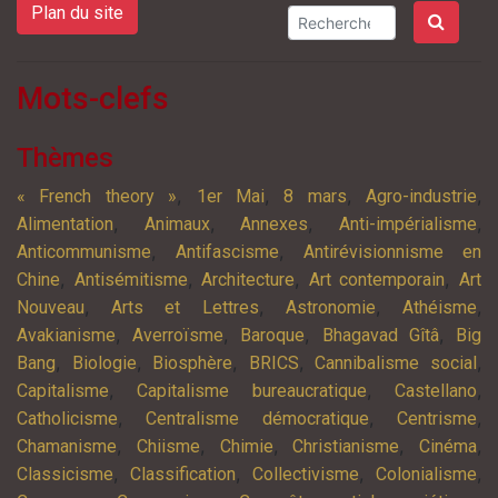
Plan du site
Mots-clefs
Thèmes
,
,
,
,
« French theory »
1er Mai
8 mars
Agro-industrie
,
,
,
,
Alimentation
Animaux
Annexes
Anti-impérialisme
,
,
Anticommunisme
Antifascisme
Antirévisionnisme en
,
,
,
,
Chine
Antisémitisme
Architecture
Art contemporain
Art
,
,
,
,
Nouveau
Arts et Lettres
Astronomie
Athéisme
,
,
,
,
Avakianisme
Averroïsme
Baroque
Bhagavad Gîtâ
Big
,
,
,
,
,
Bang
Biologie
Biosphère
BRICS
Cannibalisme social
,
,
,
Capitalisme
Capitalisme bureaucratique
Castellano
,
,
,
Catholicisme
Centralisme démocratique
Centrisme
,
,
,
,
,
Chamanisme
Chiisme
Chimie
Christianisme
Cinéma
,
,
,
,
Classicisme
Classification
Collectivisme
Colonialisme