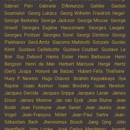
,
,
,
Gabriel Péri
Gabriele D'Annunzio
Galilée
Gaston
,
,
,
Soumialot
Georg Lukács
Georg Wilhelm Friedrich Hegel
,
,
,
George Berkeley
George Jackson
George Mosse
George
,
,
,
Orwell
Georges Eugène Haussmann
Georges Laugée
,
,
,
Georges Politzer
Georges Sorel
Georgi Dimitrov
Georgi
,
,
,
,
Plekhanov
Gerd Arntz
Giacomo Matteotti
Gonzalo
Gustav
,
,
,
Klimt
Gustave Caillebotte
Gustave Courbet
Gustave Le
,
,
,
,
Bon
Guy Debord
Hanns Eisler
Henri Barbusse
Henri
,
,
,
,
Bergson
Henri de Man
Herbert Marcuse
Hergé
Hertz
,
,
,
(Gert) Jospa
Honoré de Balzac
Hubert-Félix Thiéfaine
,
,
,
Huey P. Newton
Hugo Chàvez
Ibrahim Kaypakkaya
Ilya
,
,
,
,
Repine
Isaac Asimov
Isaac Brodsky
Isaac Newton
,
,
,
Jacques Derrida
Jacques Grippa
Jacques Lacan
James
,
,
,
,
Ensor
James Monroe
Jan van Eyck
Jean Blume
Jean
,
,
,
,
Bodin
Jean Fonteyne
Jean Genet
Jean Jaurès
Jean
,
,
,
Vogel
Jean-François Millet
Jean-Paul Sartre
Jean-
,
,
,
Sébastien Bach
Jheronimus Bosch
Jiang Qing
John
,
,
,
Heartfield
John Locke
José Carlos Mariátegui
Joseph