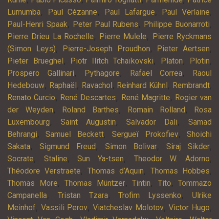
,
,
,
,
Lumumba
Paul Cézanne
Paul Lafargue
Paul Verlaine
,
,
,
Paul-Henri Spaak
Peter Paul Rubens
Philippe Buonarroti
,
,
Pierre Drieu La Rochelle
Pierre Mulele
Pierre Ryckmans
,
,
,
(Simon Leys)
Pierre-Joseph Proudhon
Pieter Aertsen
,
,
,
,
Pieter Brueghel
Piotr Ilitch Tchaïkovski
Platon
Plotin
,
,
,
Prospero Gallinari
Pythagore
Rafael Correa
Raoul
,
,
,
,
,
Hedebouw
Raphaël
Ravachol
Reinhard Kühnl
Rembrandt
,
,
,
Renato Curcio
René Descartes
René Magritte
Rogier van
,
,
,
der Weyden
Roland Barthes
Romain Rolland
Rosa
,
,
,
Luxembourg
Saint Augustin
Salvador Dali
Samad
,
,
,
Behrangi
Samuel Beckett
Sergueï Prokofiev
Shoichi
,
,
,
,
Sakata
Sigmund Freud
Simon Bolivar
Siraj Sikder
,
,
,
,
Socrate
Staline
Sun Ya-tsen
Theodor W. Adorno
,
,
,
Théodore Verstraete
Thomas d’Aquin
Thomas Hobbes
,
,
,
,
Thomas More
Thomas Müntzer
Tintin
Tito
Tommazo
,
,
,
Campanella
Tristan Tzara
Trofim Lyssenko
Ulrike
,
,
,
,
Meinhof
Vassili Perov
Viatcheslav Molotov
Victor Hugo