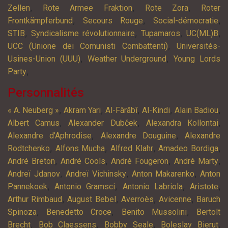
,
,
,
Zellen
Rote Armee Fraktion
Rote Zora
Roter
,
,
,
Frontkämpferbund
Secours Rouge
Social-démocratie
,
,
,
,
STIB
Syndicalisme révolutionnaire
Tupamaros
UC(ML)B
,
UCC (Unione dei Comunisti Combattenti)
Universités-
,
,
Usines-Union (UUU)
Weather Underground
Young Lords
,
Party
Personnalités
,
,
,
,
,
« A. Neuberg »
Akram Yari
Al-Fârâbî
Al-Kindi
Alain Badiou
,
,
,
Albert Camus
Alexander Dubček
Alexandra Kollontai
,
,
Alexandre d’Aphrodise
Alexandre Douguine
Alexandre
,
,
,
,
Rodtchenko
Alfons Mucha
Alfred Klahr
Amadeo Bordiga
,
,
,
,
André Breton
André Cools
André Fougeron
André Marty
,
,
,
Andreï Jdanov
Andreï Vichinsky
Anton Makarenko
Anton
,
,
,
,
Pannekoek
Antonio Gramsci
Antonio Labriola
Aristote
,
,
,
,
Arthur Rimbaud
August Bebel
Averroès
Avicenne
Baruch
,
,
,
Spinoza
Benedetto Croce
Benito Mussolini
Bertolt
,
,
,
,
Brecht
Bob Claessens
Bobby Seale
Boleslav Bierut