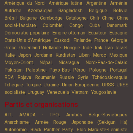
,
,
,
,
Amérique du Nord
Amérique latine
Argentine
Arménie
,
,
,
,
,
Autriche
Azerbaïdjan
Bangladesh
Belgique
Bolivie
,
,
,
,
,
,
Brésil
Bulgarie
Cambodge
Catalogne
Chili
Chine
Chine
,
,
,
,
,
social-fasciste
Colombie
Congo
Cuba
Danemark
,
,
,
,
Démocratie populaire
Empire ottoman
Equateur
Espagne
,
,
,
,
,
Etats-Unis d'Amérique
Euskadi
Finlande
France
Géorgie
,
,
,
,
,
,
,
,
Grèce
Groenland
Hollande
Hongrie
Inde
Irak
Iran
Israël
,
,
,
,
,
,
,
Italie
Japon
Jordanie
Kurdistan
Liban
Maroc
Mexique
,
,
,
,
Moyen-Orient
Népal
Nicaragua
Nord-Pas-de-Calais
,
,
,
,
,
,
Pakistan
Palestine
Pays-Bas
Pérou
Pologne
Portugal
,
,
,
,
,
,
RDA
Rojava
Roumanie
Russie
Syrie
Tchécoslovaquie
,
,
,
,
,
Tchéquie
Turquie
Ukraine
Union Européenne
URSS
URSS
,
,
,
,
,
socialiste
Uruguay
Venezuela
Vietnam
Yougoslavie
Partis et organisations
,
,
,
AIT
AMADA - TPO
Amitiés Belgo-Soviétiques
,
,
Anarchisme
Armée Rouge Japonaise (Sekigun Ha)
,
,
,
Autonomie
Black Panther Party
Bloc Marxiste-Léniniste