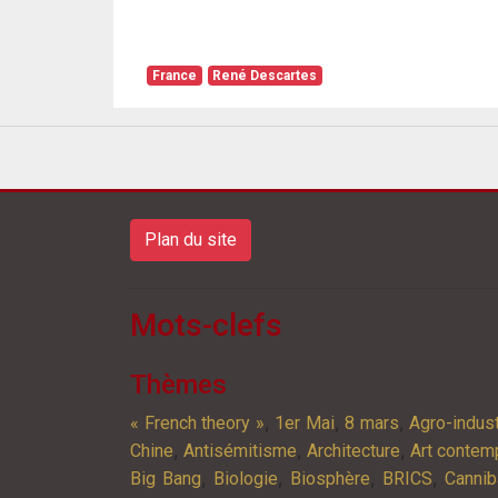
France
René Descartes
Plan du site
Mots-clefs
Thèmes
,
,
,
« French theory »
1er Mai
8 mars
Agro-indust
,
,
,
Chine
Antisémitisme
Architecture
Art contem
,
,
,
,
Big Bang
Biologie
Biosphère
BRICS
Cannib