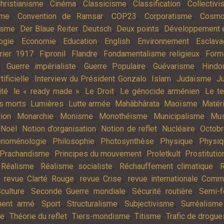
,
,
,
,
hristianisme
Cinéma
Classicisme
Classification
Collectiv
,
,
,
,
sme
Convention de Ramsar
COP23
Corporatisme
Cosmo
,
,
,
,
isme
Der Blaue Reiter
Deutsch
Deux points
Développement e
,
,
,
,
,
ogie
Economie
Education
English
Environnement
Esclav
,
,
,
,
rier 1917
Fipronil
Flandre
Fondamentalisme religieux
Form
,
,
,
,
Guerre impérialiste
Guerre Populaire
Guévarisme
Hindo
,
,
,
,
tificielle
Interview du Président Gonzalo
Islam
Judaïsme
Ju
,
,
,
,
ité
le « ready made »
Le Droit
Le génocide arménien
Le t
,
,
,
,
,
es morts
Lumières
Lutte armée
Mahâbhârata
Maoïsme
Matér
,
,
,
,
,
tion
Monarchie
Monisme
Monothéisme
Municipalisme
Mus
,
,
,
,
,
Noël
Notion d’organisation
Notion de reflet
Nucléaire
Octob
,
,
,
,
noménologie
Philosophie
Photosynthèse
Physique
Physiq
,
,
,
Prachandisme
Principes du mouvement
Proletkult
Prostitutio
,
,
,
,
Réalisme
Réalisme socialiste
Réchauffement climatique
R
,
,
,
revue Clarté Rouge
revue Crise
revue internationale Com
,
,
,
culture
Seconde Guerre mondiale
Sécurité routière
Semi-f
,
,
,
,
ment armé
Sport
Structuralisme
Subjectivisme
Surréalisme
,
,
,
,
ie
Théorie du reflet
Tiers-mondisme
Titisme
Trafic de drogue