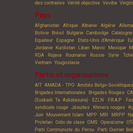
,
,
,
des contraires
Vérité objective
Veviba
Vingt
Pays
,
,
,
,
Afghanistan
Afrique
Albanie
Algérie
Allem
,
,
,
,
Bolivie
Brésil
Bulgarie
Cambodge
Catalogne
,
,
,
Equateur
Espagne
Etats-Unis d'Amérique
Eu
,
,
,
,
,
Jordanie
Kurdistan
Liban
Maroc
Mexique
M
,
,
,
,
,
RDA
Rojava
Roumanie
Russie
Syrie
Tché
,
,
Vietnam
Yougoslavie
Partis et organisations
,
,
AIT
AMADA - TPO
Amitiés Belgo-Soviétique
,
,
Brigades Internationales
Brigades Rouges
C
,
,
,
(Euskadi Ta Askatasuna)
EZLN
F.R.A.P
Fa
,
,
,
syndicale rouge
Jésuites
Khmers rouges
K
,
,
,
,
,
Juin
Mouvement Islam
MPP
MRI
MRPP
Na
,
,
,
,
Proletari
Odio de clase
OMS
Operaïsme
OT
,
Parti Communiste du Pérou
Parti Ouvrier Be