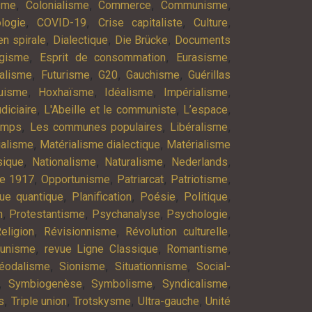
,
,
,
,
isme
Colonialisme
Commerce
Communisme
,
,
,
,
logie
COVID-19
Crise capitaliste
Culture
,
,
,
n spirale
Dialectique
Die Brücke
Documents
,
,
,
agisme
Esprit de consommation
Eurasisme
,
,
,
,
alisme
Futurisme
G20
Gauchisme
Guérillas
,
,
,
,
uisme
Hoxhaïsme
Idéalisme
Impérialisme
,
,
,
diciaire
L'Abeille et le communiste
L’espace
,
,
,
emps
Les communes populaires
Libéralisme
,
,
ialisme
Matérialisme dialectique
Matérialisme
,
,
,
,
ique
Nationalisme
Naturalisme
Nederlands
,
,
,
,
re 1917
Opportunisme
Patriarcat
Patriotisme
,
,
,
,
ue quantique
Planification
Poésie
Politique
,
,
,
,
n
Protestantisme
Psychanalyse
Psychologie
,
,
,
eligion
Révisionnisme
Révolution culturelle
,
,
,
munisme
revue Ligne Classique
Romantisme
,
,
,
éodalisme
Sionisme
Situationnisme
Social-
,
,
,
,
Symbiogenèse
Symbolisme
Syndicalisme
,
,
,
,
s
Triple union
Trotskysme
Ultra-gauche
Unité