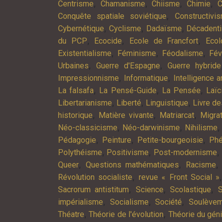
,
,
,
,
Centrisme
Chamanisme
Chiisme
Chimie
C
,
Conquête spatiale soviétique
Constructivi
,
,
,
Cybernétique
Cyclisme
Dadaïsme
Décadent
,
,
,
du PCP
Ecocide
Ecole de Francfort
Ecol
,
,
,
Existentialisme
Féminisme
Féodalisme
Fév
,
,
Urbaines
Guerre d'Espagne
Guerre hybride
,
,
Impressionnisme
Informatique
Intelligence ar
,
,
,
La falsafa
La Pensé-Guide
La Pensée
Laïc
,
,
,
Libertarianisme
Liberté
Linguistique
Livre d
,
,
,
historique
Matière vivante
Matriarcat
Migra
,
,
Néo-classicisme
Néo-darwinisme
Nihilisme
,
,
,
Pédagogie
Peinture
Petite-bourgeoisie
Phé
,
,
,
Polythéisme
Positivisme
Post-modernisme
,
,
Queer
Questions mathématiques
Racisme
,
Révolution socialiste
revue « Front Social »
,
,
,
Sacrorum antistitum
Science
Scolastique
S
,
,
,
impérialisme
Socialisme
Société
Soulève
,
,
Théatre
Théorie de l'évolution
Théorie du gén