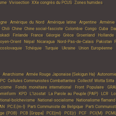
,
,
,
,
isme
Vivisection
XXe congrès du PCUS
Zones humides
,
,
,
,
agne
Amérique du Nord
Amérique latine
Argentine
Arménie
,
,
,
,
,
,
,
Chili
Chine
Chine social-fasciste
Colombie
Congo
Cuba
Da
,
,
,
,
,
,
skadi
Finlande
France
Géorgie
Grèce
Groenland
Hollande
,
,
,
,
,
oyen-Orient
Népal
Nicaragua
Nord-Pas-de-Calais
Pakistan
,
,
,
,
,
coslovaquie
Tchéquie
Turquie
Ukraine
Union Européenne
,
,
,
s
Anarchisme
Armée Rouge Japonaise (Sekigun Ha)
Autonomi
,
,
APC
Cellules Communistes Combattantes
Collectif Wotta Sitta
,
,
,
scisme
Fonds monétaire international
Front Populaire
GRA
,
,
,
,
,
ominform
KPD
L’Izostat
La Parole au Peuple (PAP)
LCR
Lo
,
,
tional-bolchevisme
National-socialisme
Nationalisme flamand
,
,
,
AN
P.C.E.(m-l)
Parti Communiste de Belgique
Parti Communist
,
,
,
,
,
,
lge (POB)
PCB [Grippa]
PCE(ml)
PCE(r)
PCF
PCI(M)
PCM