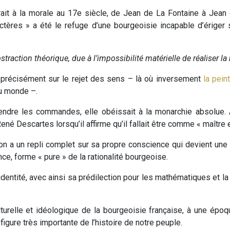
ait à la morale au 17e siècle, de Jean de La Fontaine à Jean
ctères » a été le refuge d’une bourgeoisie incapable d’ériger
straction théorique, due à l’impossibilité matérielle de réaliser la
précisément sur le rejet des sens – là où inversement
la pein
du monde –.
ndre les commandes, elle obéissait à la monarchie absolue. Al
ené Descartes lorsqu’il affirme qu’il fallait être comme « maître
 on a un repli complet sur sa propre conscience qui devient une 
nce, forme « pure » de la rationalité bourgeoise.
identité, avec ainsi sa prédilection pour les mathématiques et la v
urelle et idéologique de la bourgeoisie française, à une époqu
 figure très importante de l’histoire de notre peuple.