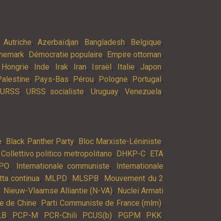
,
,
,
,
,
Autriche
Azerbaïdjan
Bangladesh
Belgique
,
,
,
nemark
Démocratie populaire
Empire ottoman
,
,
,
,
,
,
,
,
Hongrie
Inde
Irak
Iran
Israël
Italie
Japon
,
,
,
,
,
Palestine
Pays-Bas
Pérou
Pologne
Portugal
,
,
,
,
URSS
URSS socialiste
Uruguay
Venezuela
,
,
,
e
Black Panther Party
Bloc Marxiste-Léniniste
,
,
,
Collettivo politico metropolitano
DHKP-C
ETA
,
,
PO
Internationale communiste
Internationale
,
,
,
tta continua
MLPD
MLSPB
Mouvement du 2
,
,
Nieuw-Vlaamse Alliantie (N-VA)
Nuclei Armati
,
,
e de Chine
Parti Communiste de France (mlm)
,
,
,
,
,
,
LB
PCP-M
PCR-Chili
PCUS(b)
PGPM
PKK