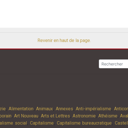
Revenir en haut de la page.
,
,
,
,
,
rie
Alimentation
Animaux
Annexes
Anti-impérialisme
Antic
,
,
,
,
,
porain
Art Nouveau
Arts et Lettres
Astronomie
Athéisme
Ava
,
,
,
alisme social
Capitalisme
Capitalisme bureaucratique
Castel