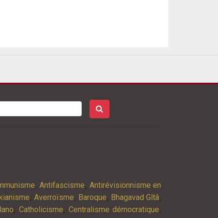
,
,
ommunisme
Antifascisme
Antirévisionnisme en
,
,
,
,
kianisme
Averroïsme
Baroque
Bhagavad Gîtâ
,
,
,
lano
Catholicisme
Centralisme démocratique