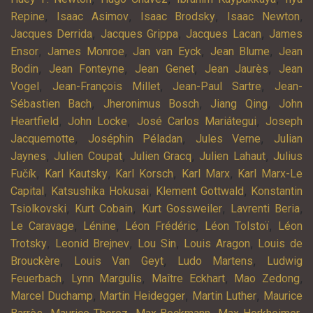
,
,
,
,
Repine
Isaac Asimov
Isaac Brodsky
Isaac Newton
,
,
,
Jacques Derrida
Jacques Grippa
Jacques Lacan
James
,
,
,
,
Ensor
James Monroe
Jan van Eyck
Jean Blume
Jean
,
,
,
,
Bodin
Jean Fonteyne
Jean Genet
Jean Jaurès
Jean
,
,
,
Vogel
Jean-François Millet
Jean-Paul Sartre
Jean-
,
,
,
Sébastien Bach
Jheronimus Bosch
Jiang Qing
John
,
,
,
Heartfield
John Locke
José Carlos Mariátegui
Joseph
,
,
,
Jacquemotte
Joséphin Péladan
Jules Verne
Julian
,
,
,
,
Jaynes
Julien Coupat
Julien Gracq
Julien Lahaut
Julius
,
,
,
,
Fučík
Karl Kautsky
Karl Korsch
Karl Marx
Karl Marx-Le
,
,
,
Capital
Katsushika Hokusai
Klement Gottwald
Konstantin
,
,
,
,
Tsiolkovski
Kurt Cobain
Kurt Gossweiler
Lavrenti Beria
,
,
,
,
Le Caravage
Lénine
Léon Frédéric
Léon Tolstoï
Léon
,
,
,
,
Trotsky
Leonid Brejnev
Lou Sin
Louis Aragon
Louis de
,
,
,
Brouckère
Louis Van Geyt
Ludo Martens
Ludwig
,
,
,
,
Feuerbach
Lynn Margulis
Maître Eckhart
Mao Zedong
,
,
,
Marcel Duchamp
Martin Heidegger
Martin Luther
Maurice