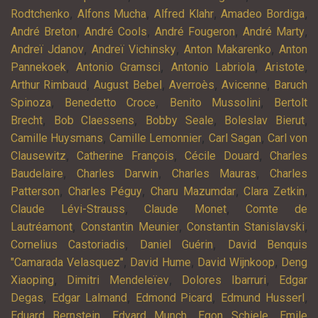
,
,
,
,
Rodtchenko
Alfons Mucha
Alfred Klahr
Amadeo Bordiga
,
,
,
,
André Breton
André Cools
André Fougeron
André Marty
,
,
,
Andreï Jdanov
Andreï Vichinsky
Anton Makarenko
Anton
,
,
,
,
Pannekoek
Antonio Gramsci
Antonio Labriola
Aristote
,
,
,
,
Arthur Rimbaud
August Bebel
Averroès
Avicenne
Baruch
,
,
,
Spinoza
Benedetto Croce
Benito Mussolini
Bertolt
,
,
,
,
Brecht
Bob Claessens
Bobby Seale
Boleslav Bierut
,
,
,
Camille Huysmans
Camille Lemonnier
Carl Sagan
Carl von
,
,
,
Clausewitz
Catherine François
Cécile Douard
Charles
,
,
,
Baudelaire
Charles Darwin
Charles Mauras
Charles
,
,
,
,
Patterson
Charles Péguy
Charu Mazumdar
Clara Zetkin
,
,
Claude Lévi-Strauss
Claude Monet
Comte de
,
,
,
Lautréamont
Constantin Meunier
Constantin Stanislavski
,
,
Cornelius Castoriadis
Daniel Guérin
David Benquis
,
,
,
"Camarada Velasquez"
David Hume
David Wijnkoop
Deng
,
,
,
Xiaoping
Dimitri Mendeleïev
Dolores Ibarruri
Edgar
,
,
,
,
Degas
Edgar Lalmand
Edmond Picard
Edmund Husserl
,
,
,
Eduard Bernstein
Edvard Munch
Egon Schiele
Emile