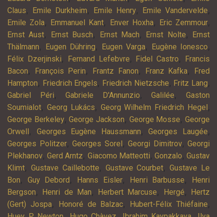
,
,
,
,
Claus
Emile Durkheim
Emile Henry
Emile Vandervelde
,
,
,
,
Emile Zola
Emmanuel Kant
Enver Hoxha
Eric Zemmour
,
,
,
,
Ernst Aust
Ernst Busch
Ernst Mach
Ernst Nolte
Ernst
,
,
,
,
Thälmann
Eugen Dühring
Eugen Varga
Eugène Ionesco
,
,
,
Félix Dzerjinski
Fernand Lefebvre
Fidel Castro
Francis
,
,
,
,
Bacon
François Perin
Frantz Fanon
Franz Kafka
Fred
,
,
,
,
Hampton
Friedrich Engels
Friedrich Nietzsche
Fritz Lang
,
,
,
Gabriel Péri
Gabriele D'Annunzio
Galilée
Gaston
,
,
,
Soumialot
Georg Lukács
Georg Wilhelm Friedrich Hegel
,
,
,
George Berkeley
George Jackson
George Mosse
George
,
,
,
Orwell
Georges Eugène Haussmann
Georges Laugée
,
,
,
Georges Politzer
Georges Sorel
Georgi Dimitrov
Georgi
,
,
,
,
Plekhanov
Gerd Arntz
Giacomo Matteotti
Gonzalo
Gustav
,
,
,
Klimt
Gustave Caillebotte
Gustave Courbet
Gustave Le
,
,
,
,
Bon
Guy Debord
Hanns Eisler
Henri Barbusse
Henri
,
,
,
,
Bergson
Henri de Man
Herbert Marcuse
Hergé
Hertz
,
,
,
(Gert) Jospa
Honoré de Balzac
Hubert-Félix Thiéfaine
,
,
,
Huey P. Newton
Hugo Chàvez
Ibrahim Kaypakkaya
Ilya