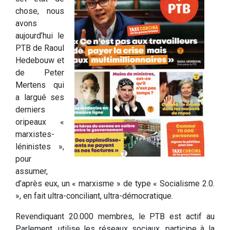
chose, nous
avons
aujourd’hui le
PTB de Raoul
Hedebouw et
de Peter
Mertens qui
a largué ses
derniers
oripeaux «
marxistes-
léninistes »,
pour
assumer,
d’après eux, un « marxisme » de type « Socialisme 2.0.
», en fait ultra-conciliant, ultra-démocratique.
Revendiquant 20.000 membres, le PTB est actif au
Parlement, utilise les réseaux sociaux, participe à la