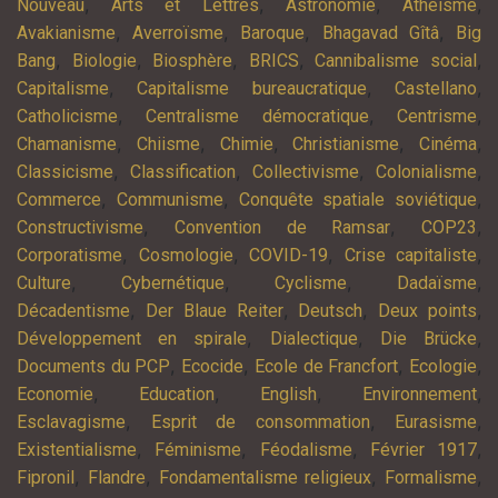
,
,
,
,
Nouveau
Arts et Lettres
Astronomie
Athéisme
,
,
,
,
Avakianisme
Averroïsme
Baroque
Bhagavad Gîtâ
Big
,
,
,
,
,
Bang
Biologie
Biosphère
BRICS
Cannibalisme social
,
,
,
Capitalisme
Capitalisme bureaucratique
Castellano
,
,
,
Catholicisme
Centralisme démocratique
Centrisme
,
,
,
,
,
Chamanisme
Chiisme
Chimie
Christianisme
Cinéma
,
,
,
,
Classicisme
Classification
Collectivisme
Colonialisme
,
,
,
Commerce
Communisme
Conquête spatiale soviétique
,
,
,
Constructivisme
Convention de Ramsar
COP23
,
,
,
,
Corporatisme
Cosmologie
COVID-19
Crise capitaliste
,
,
,
,
Culture
Cybernétique
Cyclisme
Dadaïsme
,
,
,
,
Décadentisme
Der Blaue Reiter
Deutsch
Deux points
,
,
,
Développement en spirale
Dialectique
Die Brücke
,
,
,
,
Documents du PCP
Ecocide
Ecole de Francfort
Ecologie
,
,
,
,
Economie
Education
English
Environnement
,
,
,
Esclavagisme
Esprit de consommation
Eurasisme
,
,
,
,
Existentialisme
Féminisme
Féodalisme
Février 1917
,
,
,
,
Fipronil
Flandre
Fondamentalisme religieux
Formalisme