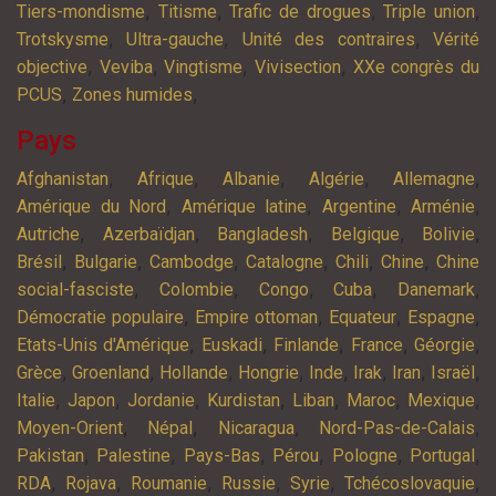
,
,
,
,
Tiers-mondisme
Titisme
Trafic de drogues
Triple union
,
,
,
Trotskysme
Ultra-gauche
Unité des contraires
Vérité
,
,
,
,
objective
Veviba
Vingtisme
Vivisection
XXe congrès du
,
,
PCUS
Zones humides
Pays
,
,
,
,
,
Afghanistan
Afrique
Albanie
Algérie
Allemagne
,
,
,
,
Amérique du Nord
Amérique latine
Argentine
Arménie
,
,
,
,
,
Autriche
Azerbaïdjan
Bangladesh
Belgique
Bolivie
,
,
,
,
,
,
Brésil
Bulgarie
Cambodge
Catalogne
Chili
Chine
Chine
,
,
,
,
,
social-fasciste
Colombie
Congo
Cuba
Danemark
,
,
,
,
Démocratie populaire
Empire ottoman
Equateur
Espagne
,
,
,
,
,
Etats-Unis d'Amérique
Euskadi
Finlande
France
Géorgie
,
,
,
,
,
,
,
,
Grèce
Groenland
Hollande
Hongrie
Inde
Irak
Iran
Israël
,
,
,
,
,
,
,
Italie
Japon
Jordanie
Kurdistan
Liban
Maroc
Mexique
,
,
,
,
Moyen-Orient
Népal
Nicaragua
Nord-Pas-de-Calais
,
,
,
,
,
,
Pakistan
Palestine
Pays-Bas
Pérou
Pologne
Portugal
,
,
,
,
,
,
RDA
Rojava
Roumanie
Russie
Syrie
Tchécoslovaquie