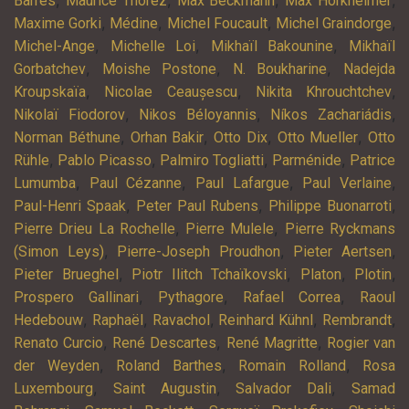
,
,
,
,
Barrès
Maurice Thorez
Max Beckmann
Max Horkheimer
,
,
,
,
Maxime Gorki
Médine
Michel Foucault
Michel Graindorge
,
,
,
Michel-Ange
Michelle Loi
Mikhaïl Bakounine
Mikhaïl
,
,
,
Gorbatchev
Moishe Postone
N. Boukharine
Nadejda
,
,
,
Kroupskaïa
Nicolae Ceaușescu
Nikita Khrouchtchev
,
,
,
Nikolaï Fiodorov
Nikos Béloyannis
Níkos Zachariádis
,
,
,
,
Norman Béthune
Orhan Bakir
Otto Dix
Otto Mueller
Otto
,
,
,
,
Rühle
Pablo Picasso
Palmiro Togliatti
Parménide
Patrice
,
,
,
,
Lumumba
Paul Cézanne
Paul Lafargue
Paul Verlaine
,
,
,
Paul-Henri Spaak
Peter Paul Rubens
Philippe Buonarroti
,
,
Pierre Drieu La Rochelle
Pierre Mulele
Pierre Ryckmans
,
,
,
(Simon Leys)
Pierre-Joseph Proudhon
Pieter Aertsen
,
,
,
,
Pieter Brueghel
Piotr Ilitch Tchaïkovski
Platon
Plotin
,
,
,
Prospero Gallinari
Pythagore
Rafael Correa
Raoul
,
,
,
,
,
Hedebouw
Raphaël
Ravachol
Reinhard Kühnl
Rembrandt
,
,
,
Renato Curcio
René Descartes
René Magritte
Rogier van
,
,
,
der Weyden
Roland Barthes
Romain Rolland
Rosa
,
,
,
Luxembourg
Saint Augustin
Salvador Dali
Samad