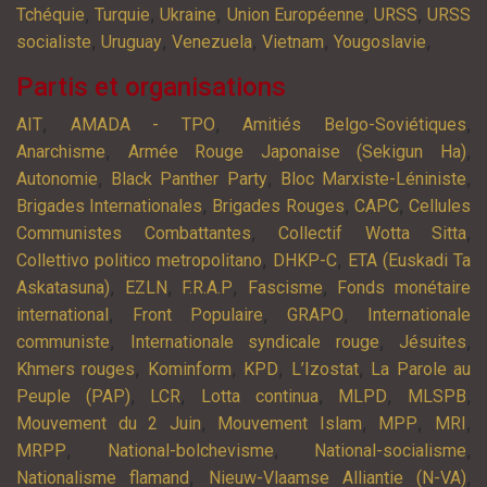
,
,
,
,
,
Tchéquie
Turquie
Ukraine
Union Européenne
URSS
URSS
,
,
,
,
,
socialiste
Uruguay
Venezuela
Vietnam
Yougoslavie
Partis et organisations
,
,
,
AIT
AMADA - TPO
Amitiés Belgo-Soviétiques
,
,
Anarchisme
Armée Rouge Japonaise (Sekigun Ha)
,
,
,
Autonomie
Black Panther Party
Bloc Marxiste-Léniniste
,
,
,
Brigades Internationales
Brigades Rouges
CAPC
Cellules
,
,
Communistes Combattantes
Collectif Wotta Sitta
,
,
Collettivo politico metropolitano
DHKP-C
ETA (Euskadi Ta
,
,
,
,
Askatasuna)
EZLN
F.R.A.P
Fascisme
Fonds monétaire
,
,
,
international
Front Populaire
GRAPO
Internationale
,
,
,
communiste
Internationale syndicale rouge
Jésuites
,
,
,
,
Khmers rouges
Kominform
KPD
L’Izostat
La Parole au
,
,
,
,
,
Peuple (PAP)
LCR
Lotta continua
MLPD
MLSPB
,
,
,
,
Mouvement du 2 Juin
Mouvement Islam
MPP
MRI
,
,
,
MRPP
National-bolchevisme
National-socialisme
,
,
Nationalisme flamand
Nieuw-Vlaamse Alliantie (N-VA)