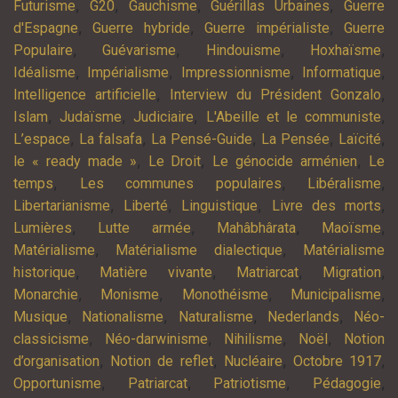
,
,
,
,
Futurisme
G20
Gauchisme
Guérillas Urbaines
Guerre
,
,
,
d'Espagne
Guerre hybride
Guerre impérialiste
Guerre
,
,
,
,
Populaire
Guévarisme
Hindouisme
Hoxhaïsme
,
,
,
,
Idéalisme
Impérialisme
Impressionnisme
Informatique
,
,
Intelligence artificielle
Interview du Président Gonzalo
,
,
,
,
Islam
Judaïsme
Judiciaire
L'Abeille et le communiste
,
,
,
,
,
L’espace
La falsafa
La Pensé-Guide
La Pensée
Laïcité
,
,
,
le « ready made »
Le Droit
Le génocide arménien
Le
,
,
,
temps
Les communes populaires
Libéralisme
,
,
,
,
Libertarianisme
Liberté
Linguistique
Livre des morts
,
,
,
,
Lumières
Lutte armée
Mahâbhârata
Maoïsme
,
,
Matérialisme
Matérialisme dialectique
Matérialisme
,
,
,
,
historique
Matière vivante
Matriarcat
Migration
,
,
,
,
Monarchie
Monisme
Monothéisme
Municipalisme
,
,
,
,
Musique
Nationalisme
Naturalisme
Nederlands
Néo-
,
,
,
,
classicisme
Néo-darwinisme
Nihilisme
Noël
Notion
,
,
,
,
d’organisation
Notion de reflet
Nucléaire
Octobre 1917
,
,
,
,
Opportunisme
Patriarcat
Patriotisme
Pédagogie