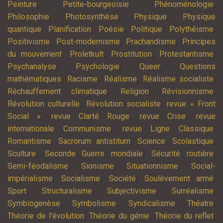
,
,
,
Peinture
Petite-bourgeoisie
Phénoménologie
,
,
,
Philosophie
Photosynthèse
Physique
Physique
,
,
,
,
,
quantique
Planification
Poésie
Politique
Polythéisme
,
,
,
Positivisme
Post-modernisme
Prachandisme
Principes
,
,
,
,
du mouvement
Proletkult
Prostitution
Protestantisme
,
,
,
Psychanalyse
Psychologie
Queer
Questions
,
,
,
,
mathématiques
Racisme
Réalisme
Réalisme socialiste
,
,
,
Réchauffement climatique
Religion
Révisionnisme
,
,
Révolution culturelle
Révolution socialiste
revue « Front
,
,
,
Social »
revue Clarté Rouge
revue Crise
revue
,
,
internationale Communisme
revue Ligne Classique
,
,
,
,
Romantisme
Sacrorum antistitum
Science
Scolastique
,
,
,
Sculture
Seconde Guerre mondiale
Sécurité routière
,
,
,
Semi-féodalisme
Sionisme
Situationnisme
Social-
,
,
,
,
impérialisme
Socialisme
Société
Soulèvement armé
,
,
,
,
Sport
Structuralisme
Subjectivisme
Surréalisme
,
,
,
,
Symbiogenèse
Symbolisme
Syndicalisme
Théatre
,
,
,
Théorie de l'évolution
Théorie du génie
Théorie du reflet