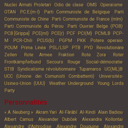
,
,
,
,
Nuclei Armati Proletari
Odio de clase
OMS
Operaïsme
,
,
,
OTAN
P.C.E.(m-l)
Parti Communiste de Belgique
Parti
,
,
Communiste de Chine
Parti Communiste de France (mlm)
,
,
Parti Communiste du Pérou
Parti Ouvrier Belge (POB)
,
,
,
,
,
,
PCB [Grippa]
PCE(ml)
PCE(r)
PCF
PCI(M)
PCMLB
PCP-
,
,
,
,
,
,
M
PCR-Chili
PCUS(b)
PGPM
PKK
Potere operaio
,
,
,
,
,
POUM
Prima Linéa
PSL/LSP
PTB
PYD
Revolutionäre
,
,
,
Zellen
Rote Armee Fraktion
Rote Zora
Roter
,
,
,
Frontkämpferbund
Secours Rouge
Social-démocratie
,
,
,
,
STIB
Syndicalisme révolutionnaire
Tupamaros
UC(ML)B
,
UCC (Unione dei Comunisti Combattenti)
Universités-
,
,
Usines-Union (UUU)
Weather Underground
Young Lords
,
Party
Personnalités
,
,
,
,
,
« A. Neuberg »
Akram Yari
Al-Fârâbî
Al-Kindi
Alain Badiou
,
,
,
Albert Camus
Alexander Dubček
Alexandra Kollontai
,
,
Alexandre d’Aphrodise
Alexandre Douguine
Alexandre