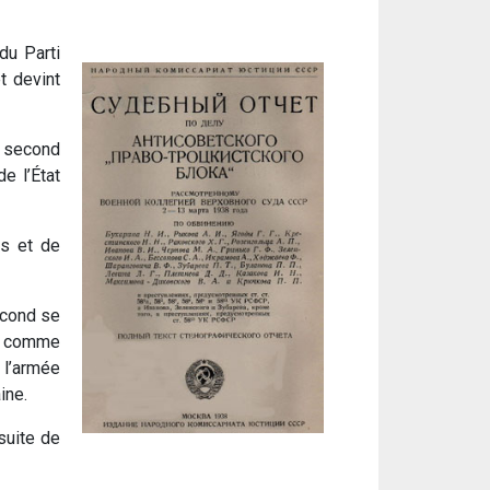
du Parti
t devint
le second
e l’État
es et de
econd se
un comme
 l’armée
ine.
suite de