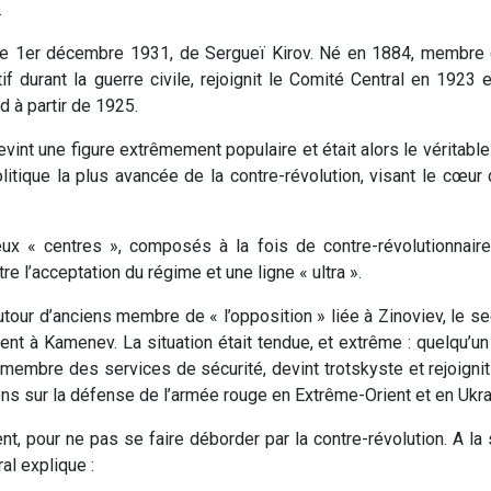
.
, le 1er décembre 1931, de Sergueï Kirov. Né en 1884, membre 
tif durant la guerre civile, rejoignit le Comité Central en 1923 e
d à partir de 1925.
devint une figure extrêmement populaire et était alors le véritab
litique la plus avancée de la contre-révolution, visant le cœur d
deux « centres », composés à la fois de contre-révolutionnair
tre l’acceptation du régime et une ligne « ultra ».
utour d’anciens membre de « l’opposition » liée à Zinoviev, le s
ment à Kamenev. La situation était tendue, et extrême : quelqu’
 membre des services de sécurité, devint trotskyste et rejoignit
ons sur la défense de l’armée rouge en Extrême-Orient et en Ukra
nt, pour ne pas se faire déborder par la contre-révolution. A la 
al explique :