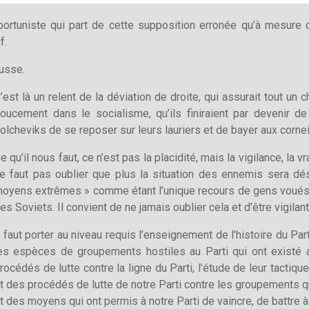
opportuniste qui part de cette supposition erronée qu’à mesure
f.
ausse.
’est là un relent de la déviation de droite, qui assurait tout un
oucement dans le socialisme, qu’ils finiraient par devenir de 
olcheviks de se reposer sur leurs lauriers et de bayer aux cornei
e qu’il nous faut, ce n’est pas la placidité, mais la vigilance, la v
e faut pas oublier que plus la situation des ennemis sera dé
oyens extrêmes » comme étant l’unique recours de gens voués à 
es Soviets. Il convient de ne jamais oublier cela et d’être vigilant
l faut porter au niveau requis l’enseignement de l’histoire du Pa
es espèces de groupements hostiles au Parti qui ont existé a
rocédés de lutte contre la ligne du Parti, l’étude de leur tactique 
t des procédés de lutte de notre Parti contre les groupements qui 
t des moyens qui ont permis à notre Parti de vain­cre, de battre