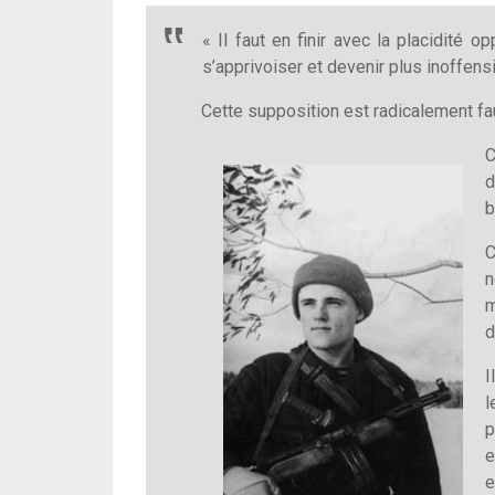
« Il faut en finir avec la placidité 
s’apprivoiser et devenir plus inoffensi
Cette supposition est radicalement f
C
d
b
C
n
m
d
I
l
p
e
e