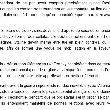
endant de ne pas avoir compris précisément quand l’acti
 quand les choses se retournèrent en leur contraire. Au lieu de c
ialectique à l’époque fit qu’on a considéré que les traîtres ava
la nature du trotskysme, devenu le drapeau de ceux qui entenda
bolchevik, former des cellules clandestines notamment dans l’a
 régime. Staline devait même être tué en plein congrès, du P
ste, afin de former une vague de mobilisation en la faveu
 la « déclaration Clémenceau » : Trotsky considérait dans ce text
traduit en français) que le régime soviétique ferait comme la Fr
de presque défaite : elle appellerait son meilleur élément.
it devant la guerre impérialiste rendue inévitable avec l’Allem
ystes entendaient ouvrir le pays au capital étranger et abandonne
cer » l’économie, pendant que le prolétariat serait organisé par
. Ils entendaient maintenir de bonnes relations avec leurs vo