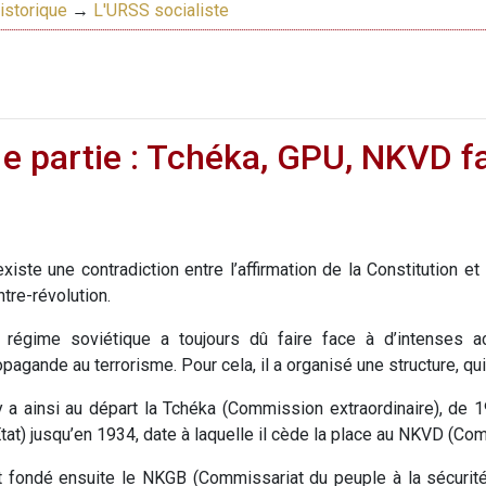
istorique
→
L'URSS socialiste
1e partie : Tchéka, GPU, NKVD f
 existe une contradiction entre l’affirmation de la Constitution e
ntre-révolution.
 régime soviétique a toujours dû faire face à d’intenses acti
opagande au terrorisme. Pour cela, il a organisé une structure, q
 y a ainsi au départ la Tchéka (Commission extraordinaire), de 
État) jusqu’en 1934, date à laquelle il cède la place au NKVD (Com
t fondé ensuite le NKGB (Commissariat du peuple à la sécurit