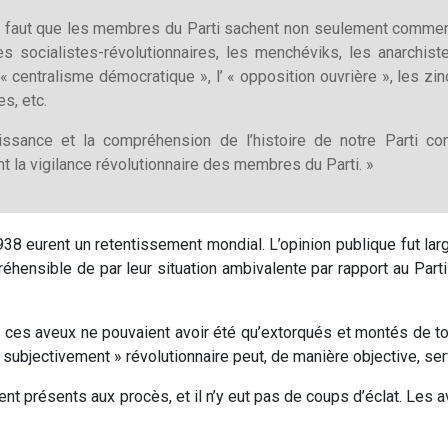
l faut que les membres du Parti sachent non seulement comment 
es socialistes-révolutionnaires, les menchéviks, les anarchi
 « centralisme démocratique », l’ « opposition ouvrière », les zi
es, etc.
issance et la compréhension de l’histoire de notre Parti co
t la vigilance révolutionnaire des membres du Parti. »
38 eurent un retentissement mondial. L’opinion publique fut 
éhensible de par leur situation ambivalente par rapport au Parti
 ces aveux ne pouvaient avoir été qu’extorqués et montés de tout
bjectivement » révolutionnaire peut, de manière objective, servi
nt présents aux procès, et il n’y eut pas de coups d’éclat. Les ave