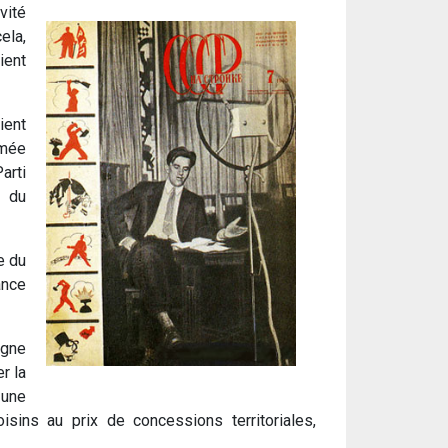
vité
ela,
ient
ient
rmée
arti
r du
e du
ance
agne
r la
 une
isins au prix de concessions territoriales,