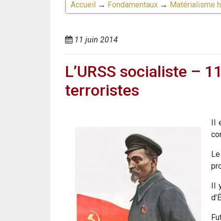
Accueil
→
Fondamentaux
→
Matérialisme h
11 juin 2014
L’URSS socialiste – 1
terroristes
Il
co
Le
pr
Il
d’
Fu