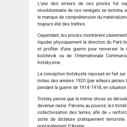
L’une des erreurs de ces procès fut cep
révolutionnaire de ces renégats se termina, et
le manque de compréhension du matérialisme d
toujours été des traîtres.
Cependant, les procès montrèrent clairement 
liquider physiquement la direction du Parti 
et profiter d’une guerre pour renverser le
bolchévik ou de l’Internationale Communi
trotskysme.
La conception trotskyste reposait en fait sur
milieu des années 1920 (par ailleurs jamais 
pendant la guerre de 1914-1918, en situation 
Trotsky pense que la même chose se déroulera
devenue nazie. Parvenu au pouvoir, les trotsk
collectivisation des terres, afin de « renfor
sorte de dictature pratiquement terroriste
principalement l’Ukraine.