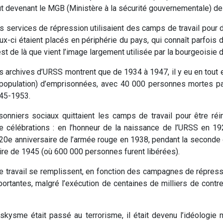
ut devenant le MGB (Ministère à la sécurité gouvernementale) d
s services de répression utilisaient des camps de travail pour d
ux-ci étaient placés en périphérie du pays, qui connaît parfois
est de là que vient l’image largement utilisée par la bourgeoisie d
s archives d’URSS montrent que de 1934 à 1947, il y eu en tout 
 population) d’emprisonnées, avec 40 000 personnes mortes par 
45-1953.
nniers sociaux quittaient les camps de travail pour être réin
de célébrations : en l’honneur de la naissance de l’URSS en 
 20e anniversaire de l’armée rouge en 1938, pendant la seconde g
oire de 1945 (où 600 000 personnes furent libérées).
de travail se remplissent, en fonction des campagnes de répress
portantes, malgré l’exécution de centaines de milliers de contr
skysme était passé au terrorisme, il était devenu l’idéologie